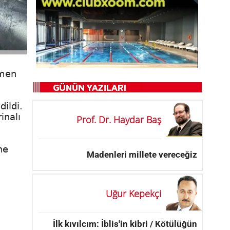
çmen
ildi.
inalı
Prof. Dr. Haydar Baş
ne
Madenleri millete vereceğiz
Uğur Kepekçi
İlk kıvılcım: İblis'in kibri / Kötülüğün