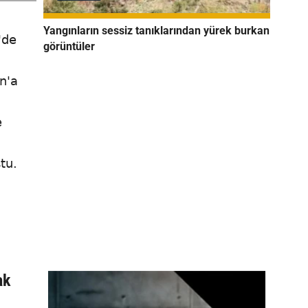
Yangınların sessiz tanıklarından yürek burkan
'de
görüntüler
n'a
e
tu.
ak