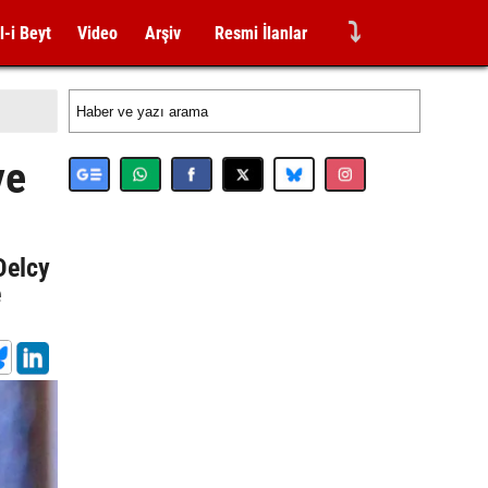
⤵
l-i Beyt
Video
Arşiv
Resmi İlanlar
ye
Delcy
e