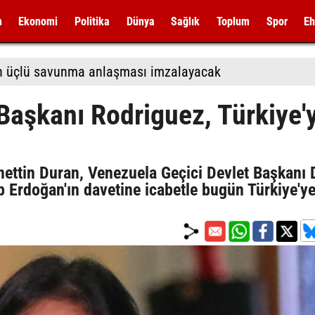
m
Ekonomi
Politika
Dünya
Sağlık
Toplum
Spor
Eh
tan üçlü savunma anlaşması imzalayacak
Başkanı Rodriguez, Türkiye'
ettin Duran, Venezuela Geçici Devlet Başkanı 
 Erdoğan'ın davetine icabetle bugün Türkiye'y