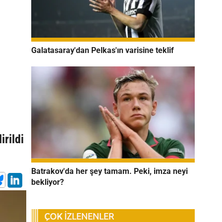
Galatasaray'dan Pelkas'ın varisine teklif
rildi
Batrakov'da her şey tamam. Peki, imza neyi
bekliyor?