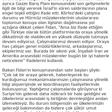
ayrıca Gazze Barış Planı konusundaki son gelişmelerle
ilgili de bilgi vererek İsrail'in süren saldırılarının plana
engel teşkil ettiğini ifade etti. Körfez'deki çatışma
durumu ve Hürmüz müzakerelerinin uluslararası
toplumun konuya olan ilgisinin dağılmasına yol
açtığına dikkat çeken Fidan, "Ama biz ifade ettiğim
gibi Türkiye olarak bütün platformlarda oraya yönelik
dikkatimizi de olabilecek en yüksek düzeyde tutmaya
devam ediyoruz. Çalışmalarımız devam ediyor. Oraya
has çalışan genel müdürlüklerimiz, arkadaşlarımız,
ekiplerimiz var. Burada bir sıkıntı yok. İnşallah İran ve
Amerika arasındaki müzakereler bugün bir iyi haberle
neticelenir" ifadelerini kullandı.
Bakan Fidan'ın konuşmasından satır başları şöyle:
"Çok sık bir araya gelerek, haberleşerek bu
kurduğumuz mekanizmalarımızın çalışmasına yönelik
bilgi alışverişinde ve koordinasyon faaliyetlerinde
bulunuyoruz. Yaptığımız çalışmalarda görüyoruz ki
Suriye'nin giderek daha istikrarlı bir hale geldiğini ve
ülkelerimiz arasındaki iş birliğinin derinleştiğini andan
izlemekteyiz. Bu durum bölgemizin ve ülkelerimizin
geleceği bakımından da bizlere çok şükür umut