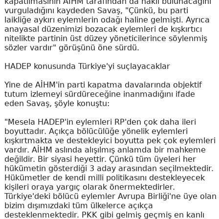
kapatılmasının AİHM tarafından da haklı bulunacağını
vurguladığını kaydeden Savaş, "Çünkü, bu parti
laikliğe aykırı eylemlerin odağı haline gelmişti. Ayrıca
anayasal düzenimizi bozacak eylemleri de kışkırtıcı
nitelikte partinin üst düzey yöneticilerince söylenmiş
sözler vardır" görüşünü öne sürdü.
HADEP konusunda Türkiye'yi suçlayacaklar
Yine de AİHM'in parti kapatma davalarında objektif
tutum izlemeyi sürdüreceğine inanmadığını ifade
eden Savaş, şöyle konuştu:
"Mesela HADEP'in eylemleri RP'den çok daha ileri
boyuttadır. Açıkça bölücülüğe yönelik eylemleri
kışkırtmakta ve destekleyici boyutta pek çok eylemleri
vardır. AİHM aslında alışılmış anlamda bir mahkeme
değildir. Bir siyasi heyettir. Çünkü tüm üyeleri her
hükümetin gösterdiği 3 aday arasından seçilmektedir.
Hükümetler de kendi milli politikasını destekleyecek
kişileri oraya yargıç olarak önermektedirler.
Türkiye'deki bölücü eylemler Avrupa Birliği'ne üye olan
bizim dışımızdaki tüm ülkelerce açıkça
desteklenmektedir. PKK gibi gelmiş geçmiş en kanlı