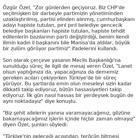
Özgür Özel, "Zor günlerden geçiyoruz. Biz CHP'de
seçilmişken bir darbeyle partimizin yönetiminden
uzaklaştırılmış, partisi elinden alınmış, cumhurbaşkanı
adayı hapiste tutulan, pırıl pırıl belediye gencecik
belediye başkanları hapiste tutulan, hapiste tehdit
edilenlerin bazılarının parti değiştirdiği, benim kendi
ilimin kadın il başkanını bile Manisa'da aldılar, büyük
bir zulüm görüyor partimiz" ifadelerini kullandı.
Son olarak çerçeve yasanın Meclis Başkanlığı'na
sunulduğu süreç ile ilgili de mesaj veren Özel, "Lanet
olsun yaptığınıza da, yapacağınıza da dememiz
gereken acıları çekiyorken Türkiye'de bir süreç
yürüyor. Bu şartlarda emin olun meseleyi sizin kadar
dikkatli takip ediyoruz, bütün hassasiyetleri takip
ediyoruz. İlk gün nasıl hassas bir yerdeysek bugün de
aynı noktadayız" diye konuştu.
"Biz şehit ailelerin yanına varamayacağımız, gözüne
bakamayacağımız işlerin içinde hiçbir zaman olmayız"
diyen Özel, şunları söyledi:
"Türkiye'nin geleceği açısından, terörün bitmesi