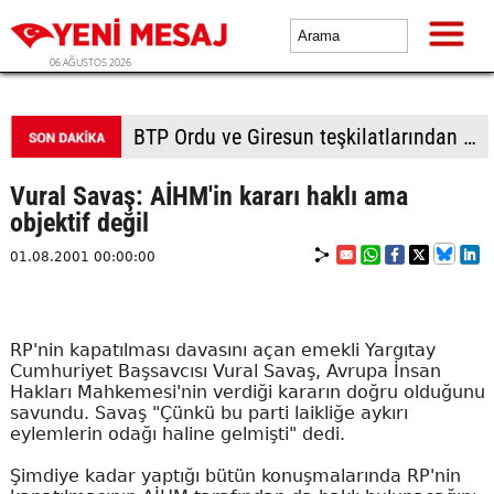
06 AĞUSTOS 2026
AR-GE'ye geçen yıl 253,5 milyar lira harcandı
Vural Savaş: AİHM'in kararı haklı ama
objektif değil
01.08.2001 00:00:00
RP'nin kapatılması davasını açan emekli Yargıtay
Cumhuriyet Başsavcısı Vural Savaş, Avrupa İnsan
Hakları Mahkemesi'nin verdiği kararın doğru olduğunu
savundu. Savaş "Çünkü bu parti laikliğe aykırı
eylemlerin odağı haline gelmişti" dedi.
Şimdiye kadar yaptığı bütün konuşmalarında RP'nin