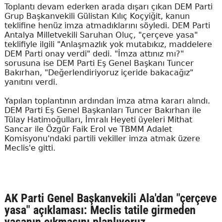
Toplantı devam ederken arada dışarı çıkan DEM Parti
Grup Başkanvekili Gülistan Kılıç Koçyiğit, kanun
teklifine henüz imza atmadıklarını söyledi. DEM Parti
Antalya Milletvekili Saruhan Oluç, "çerçeve yasa"
teklifiyle ilgili "Anlaşmazlık yok mutabıkız, maddelere
DEM Parti onay verdi" dedi. "İmza attınız mı?"
sorusuna ise DEM Parti Eş Genel Başkanı Tuncer
Bakırhan, "Değerlendiriyoruz içeride bakacağız"
yanıtını verdi.
Yapılan toplantının ardından imza atma kararı alındı.
DEM Parti Eş Genel Başkanları Tuncer Bakırhan ile
Tülay Hatimoğulları, İmralı Heyeti üyeleri Mithat
Sancar ile Özgür Faik Erol ve TBMM Adalet
Komisyonu'ndaki partili vekiller imza atmak üzere
Meclis'e gitti.
AK Parti Genel Başkanvekili Ala'dan "çerçeve
yasa" açıklaması: Meclis tatile girmeden