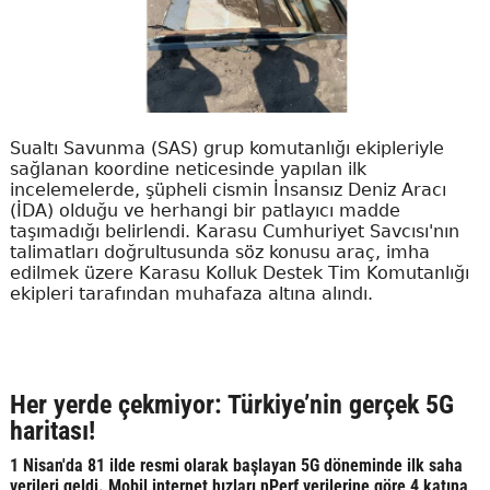
Sualtı Savunma (SAS) grup komutanlığı ekipleriyle
sağlanan koordine neticesinde yapılan ilk
incelemelerde, şüpheli cismin İnsansız Deniz Aracı
(İDA) olduğu ve herhangi bir patlayıcı madde
taşımadığı belirlendi. Karasu Cumhuriyet Savcısı'nın
talimatları doğrultusunda söz konusu araç, imha
edilmek üzere Karasu Kolluk Destek Tim Komutanlığı
ekipleri tarafından muhafaza altına alındı.
Her yerde çekmiyor: Türkiye’nin gerçek 5G
haritası!
1 Nisan'da 81 ilde resmi olarak başlayan 5G döneminde ilk saha
verileri geldi. Mobil internet hızları nPerf verilerine göre 4 katına