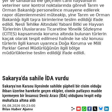
yer ve sahalarda ele geçirilen canlı hayvanların
veteriner sınır kontrol noktalarında görevli Tarım ve
Orman Bakanlığı personelince muayene edilerek
rapor düzenlenmesini müteakip, yine Tarım ve Orman
Bakanlığı ilgili taşra birimlerine teslim edildiği ifade
edildi. Nesli Tehlike Altındaki Yabani Bitki ve Hayvan
Türlerinin Uluslararası Ticaretine Yönelik Sözleşme
(CITES) kapsamında koruma altında bulunan türlerin
kaçak olarak tespit edilmesi halinde ise söz konusu
türlerin ilgili kanun uyarınca Doğa Koruma ve Milli
Parklar Genel Müdürlüğünün ilgili bölge
müdürlüklerine teslim edildiği ifade edildi.
Sakarya'da sahile İDA vurdu
Sakarya'nın Karasu ilçesinde sahilde şüpheli bir cisim olduğu
ihbarı üzerine harekete geçen ekipler, cismin patlayıcı madde
içermeyen bir İnsansız Deniz Aracı (İDA) olduğunu tespit edip
muhafaza altına aldı
06.08.2026 00:23:00
İhlas Haber Ajansı