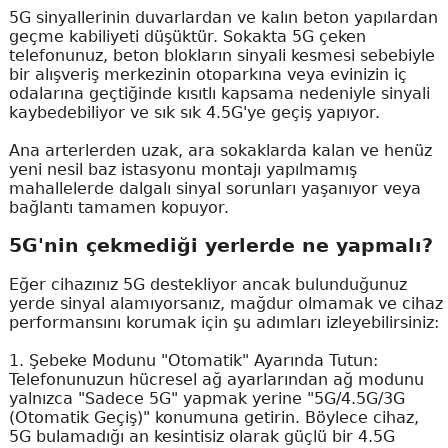
5G sinyallerinin duvarlardan ve kalın beton yapılardan
geçme kabiliyeti düşüktür. Sokakta 5G çeken
telefonunuz, beton blokların sinyali kesmesi sebebiyle
bir alışveriş merkezinin otoparkına veya evinizin iç
odalarına geçtiğinde kısıtlı kapsama nedeniyle sinyali
kaybedebiliyor ve sık sık 4.5G'ye geçiş yapıyor.
Ana arterlerden uzak, ara sokaklarda kalan ve henüz
yeni nesil baz istasyonu montajı yapılmamış
mahallelerde dalgalı sinyal sorunları yaşanıyor veya
bağlantı tamamen kopuyor.
5G'nin çekmediği yerlerde ne yapmalı?
Eğer cihazınız 5G destekliyor ancak bulunduğunuz
yerde sinyal alamıyorsanız, mağdur olmamak ve cihaz
performansını korumak için şu adımları izleyebilirsiniz:
1. Şebeke Modunu "Otomatik" Ayarında Tutun:
Telefonunuzun hücresel ağ ayarlarından ağ modunu
yalnızca "Sadece 5G" yapmak yerine "5G/4.5G/3G
(Otomatik Geçiş)" konumuna getirin. Böylece cihaz,
5G bulamadığı an kesintisiz olarak güçlü bir 4.5G