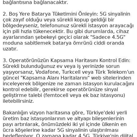
bağlantısına bağlanacaktır.
2. Boş Yere Batarya Tüketimini Önleyin: 5G sinyalinin
çok zayıf olduğu veya sürekli kopup geldiği bir
bölgedeyseniz, telefonunuz sürekli istasyon arayacağı
için pili hızla tükenecektir. Bu gibi durumlarda, cihaz
ayarlarından şebekeyi geçici olarak "Sadece 4.5G"
moduna sabitlemek batarya ömrünü ciddi oranda
uzatır.
3. Operatörünüzün Kapsama Haritasını Kontrol Edin:
Sürekli bulunduğunuz ev veya iş yerinizde sorun
yaşıyorsanız, Vodafone, Turkcell veya Türk Telekom'un
güncel "Kapsama Alanı Haritalarını" web sitelerinden
inceleyerek bölgenize ne zaman istasyon kurulacağını
kontrol edebilir, gerekirse operatörünüze sinyal
geliştirme talebi (femtocell veya ek baz istasyonu)
iletebilirsiniz.
Bakanlığın vizyon haritasına göre, Türkiye'deki yerli
üretim baz istasyonlarının ve altyapı bileşenlerinin
payı artırılarak, önümüzdeki iki yıl içinde ülkenin en
ücra köşelerine kadar 5G sinyalinin ulaştırılması
hedefleniyor. O zamana kadar 4.5G, Türkiye'nin dijital