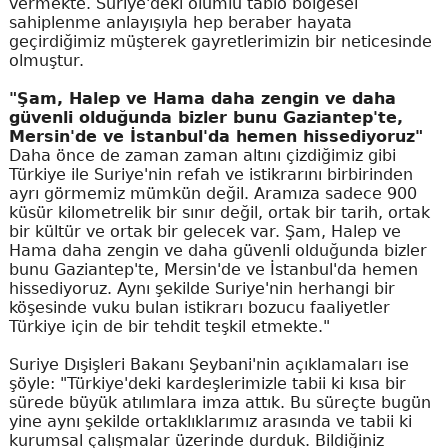
vermekte. Suriye'deki olumlu tablo bölgesel
sahiplenme anlayışıyla hep beraber hayata
geçirdiğimiz müşterek gayretlerimizin bir neticesinde
olmuştur.
"Şam, Halep ve Hama daha zengin ve daha
güvenli olduğunda bizler bunu Gaziantep'te,
Mersin'de ve İstanbul'da hemen hissediyoruz"
Daha önce de zaman zaman altını çizdiğimiz gibi
Türkiye ile Suriye'nin refah ve istikrarını birbirinden
ayrı görmemiz mümkün değil. Aramıza sadece 900
küsür kilometrelik bir sınır değil, ortak bir tarih, ortak
bir kültür ve ortak bir gelecek var. Şam, Halep ve
Hama daha zengin ve daha güvenli olduğunda bizler
bunu Gaziantep'te, Mersin'de ve İstanbul'da hemen
hissediyoruz. Aynı şekilde Suriye'nin herhangi bir
köşesinde vuku bulan istikrarı bozucu faaliyetler
Türkiye için de bir tehdit teşkil etmekte."
Suriye Dışişleri Bakanı Şeybani'nin açıklamaları ise
şöyle: "Türkiye'deki kardeşlerimizle tabii ki kısa bir
sürede büyük atılımlara imza attık. Bu süreçte bugün
yine aynı şekilde ortaklıklarımız arasında ve tabii ki
kurumsal çalışmalar üzerinde durduk. Bildiğiniz