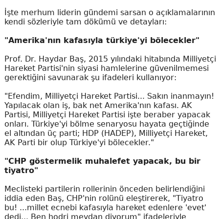
İşte merhum liderin gündemi sarsan o açıklamalarının
kendi sözleriyle tam dökümü ve detayları:
"Amerika'nın kafasıyla türkiye'yi bölecekler"
Prof. Dr. Haydar Baş, 2015 yılındaki hitabında Milliyetçi
Hareket Partisi'nin siyasi hamlelerine güvenilmemesi
gerektiğini savunarak şu ifadeleri kullanıyor:
"Efendim, Milliyetçi Hareket Partisi... Sakın inanmayın!
Yapılacak olan iş, bak net Amerika'nın kafası. AK
Partisi, Milliyetçi Hareket Partisi işte beraber yapacak
onları. Türkiye'yi bölme senaryosu hayata geçtiğinde
el altından üç parti; HDP (HADEP), Milliyetçi Hareket,
AK Parti bir olup Türkiye'yi bölecekler."
"CHP göstermelik muhalefet yapacak, bu bir
tiyatro"
Meclisteki partilerin rollerinin önceden belirlendiğini
iddia eden Baş, CHP'nin rolünü eleştirerek, "Tiyatro
bu! ...millet ecnebi kafasıyla hareket edenlere 'evet'
dedi... Ben hodri meydan diyorum" ifadeleriyle