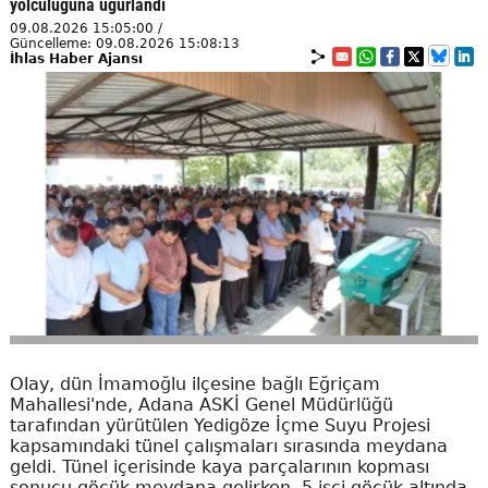
yolculuğuna uğurlandı
09.08.2026 15:05:00 /
Güncelleme: 09.08.2026 15:08:13
İhlas Haber Ajansı
Olay, dün İmamoğlu ilçesine bağlı Eğriçam
Mahallesi'nde, Adana ASKİ Genel Müdürlüğü
tarafından yürütülen Yedigöze İçme Suyu Projesi
kapsamındaki tünel çalışmaları sırasında meydana
geldi. Tünel içerisinde kaya parçalarının kopması
sonucu göçük meydana gelirken, 5 işçi göçük altında