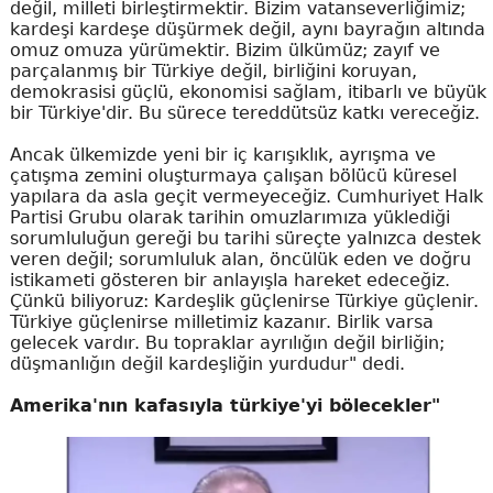
değil, milleti birleştirmektir. Bizim vatanseverliğimiz;
kardeşi kardeşe düşürmek değil, aynı bayrağın altında
omuz omuza yürümektir. Bizim ülkümüz; zayıf ve
parçalanmış bir Türkiye değil, birliğini koruyan,
demokrasisi güçlü, ekonomisi sağlam, itibarlı ve büyük
bir Türkiye'dir. Bu sürece tereddütsüz katkı vereceğiz.
Ancak ülkemizde yeni bir iç karışıklık, ayrışma ve
çatışma zemini oluşturmaya çalışan bölücü küresel
yapılara da asla geçit vermeyeceğiz. Cumhuriyet Halk
Partisi Grubu olarak tarihin omuzlarımıza yüklediği
sorumluluğun gereği bu tarihi süreçte yalnızca destek
veren değil; sorumluluk alan, öncülük eden ve doğru
istikameti gösteren bir anlayışla hareket edeceğiz.
Çünkü biliyoruz: Kardeşlik güçlenirse Türkiye güçlenir.
Türkiye güçlenirse milletimiz kazanır. Birlik varsa
gelecek vardır. Bu topraklar ayrılığın değil birliğin;
düşmanlığın değil kardeşliğin yurdudur" dedi.
Amerika'nın kafasıyla türkiye'yi bölecekler"