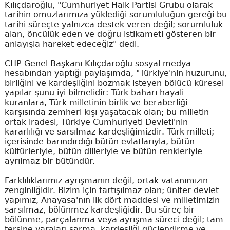
Kılıçdaroğlu, "Cumhuriyet Halk Partisi Grubu olarak
tarihin omuzlarımıza yüklediği sorumluluğun gereği bu
tarihi süreçte yalnızca destek veren değil; sorumluluk
alan, öncülük eden ve doğru istikameti gösteren bir
anlayışla hareket edeceğiz" dedi.
CHP Genel Başkanı Kılıçdaroğlu sosyal medya
hesabından yaptığı paylaşımda, "Türkiye'nin huzurunu,
birliğini ve kardeşliğini bozmak isteyen bölücü küresel
yapılar şunu iyi bilmelidir: Türk baharı hayali
kuranlara, Türk milletinin birlik ve beraberliği
karşısında zemheri kışı yaşatacak olan; bu milletin
ortak iradesi, Türkiye Cumhuriyeti Devleti'nin
kararlılığı ve sarsılmaz kardeşliğimizdir. Türk milleti;
içerisinde barındırdığı bütün evlatlarıyla, bütün
kültürleriyle, bütün dilleriyle ve bütün renkleriyle
ayrılmaz bir bütündür.
Farklılıklarımız ayrışmanın değil, ortak vatanımızın
zenginliğidir. Bizim için tartışılmaz olan; üniter devlet
yapımız, Anayasa'nın ilk dört maddesi ve milletimizin
sarsılmaz, bölünmez kardeşliğidir. Bu süreç bir
bölünme, parçalanma veya ayrışma süreci değil; tam
tersine yaraları sarma, kardeşliği güçlendirme ve