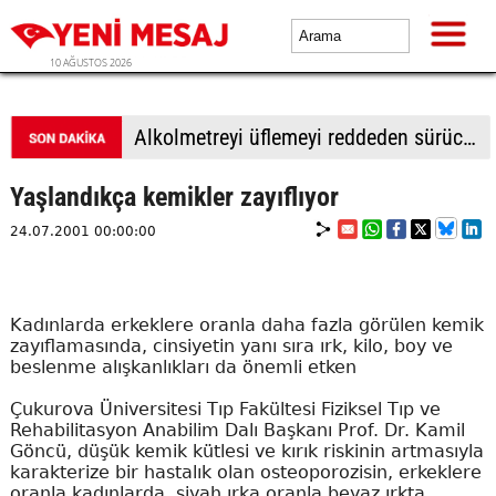
10 AĞUSTOS 2026
Alkolmetreyi üflemeyi reddeden sürücüye 350 bin TL ceza
Yaşlandıkça kemikler zayıflıyor
24.07.2001 00:00:00
Kadınlarda erkeklere oranla daha fazla görülen kemik
zayıflamasında, cinsiyetin yanı sıra ırk, kilo, boy ve
beslenme alışkanlıkları da önemli etken
Çukurova Üniversitesi Tıp Fakültesi Fiziksel Tıp ve
Rehabilitasyon Anabilim Dalı Başkanı Prof. Dr. Kamil
Göncü, düşük kemik kütlesi ve kırık riskinin artmasıyla
karakterize bir hastalık olan osteoporozisin, erkeklere
oranla kadınlarda, siyah ırka oranla beyaz ırkta,