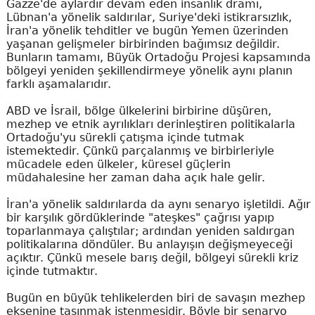
Gazze'de aylardır devam eden insanlık dramı,
Lübnan'a yönelik saldırılar, Suriye'deki istikrarsızlık,
İran'a yönelik tehditler ve bugün Yemen üzerinden
yaşanan gelişmeler birbirinden bağımsız değildir.
Bunların tamamı, Büyük Ortadoğu Projesi kapsamında
bölgeyi yeniden şekillendirmeye yönelik aynı planın
farklı aşamalarıdır.
ABD ve İsrail, bölge ülkelerini birbirine düşüren,
mezhep ve etnik ayrılıkları derinleştiren politikalarla
Ortadoğu'yu sürekli çatışma içinde tutmak
istemektedir. Çünkü parçalanmış ve birbirleriyle
mücadele eden ülkeler, küresel güçlerin
müdahalesine her zaman daha açık hale gelir.
İran'a yönelik saldırılarda da aynı senaryo işletildi. Ağır
bir karşılık gördüklerinde "ateşkes" çağrısı yapıp
toparlanmaya çalıştılar; ardından yeniden saldırgan
politikalarına döndüler. Bu anlayışın değişmeyeceği
açıktır. Çünkü mesele barış değil, bölgeyi sürekli kriz
içinde tutmaktır.
Bugün en büyük tehlikelerden biri de savaşın mezhep
eksenine taşınmak istenmesidir. Böyle bir senaryo