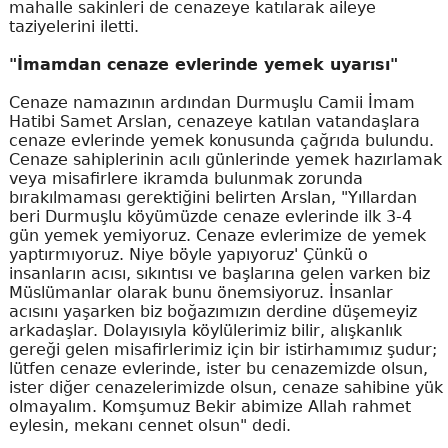
mahalle sakinleri de cenazeye katılarak aileye
taziyelerini iletti.
"İmamdan cenaze evlerinde yemek uyarısı"
Cenaze namazının ardından Durmuşlu Camii İmam
Hatibi Samet Arslan, cenazeye katılan vatandaşlara
cenaze evlerinde yemek konusunda çağrıda bulundu.
Cenaze sahiplerinin acılı günlerinde yemek hazırlamak
veya misafirlere ikramda bulunmak zorunda
bırakılmaması gerektiğini belirten Arslan, "Yıllardan
beri Durmuşlu köyümüzde cenaze evlerinde ilk 3-4
gün yemek yemiyoruz. Cenaze evlerimize de yemek
yaptırmıyoruz. Niye böyle yapıyoruz' Çünkü o
insanların acısı, sıkıntısı ve başlarına gelen varken biz
Müslümanlar olarak bunu önemsiyoruz. İnsanlar
acısını yaşarken biz boğazımızın derdine düşemeyiz
arkadaşlar. Dolayısıyla köylülerimiz bilir, alışkanlık
gereği gelen misafirlerimiz için bir istirhamımız şudur;
lütfen cenaze evlerinde, ister bu cenazemizde olsun,
ister diğer cenazelerimizde olsun, cenaze sahibine yük
olmayalım. Komşumuz Bekir abimize Allah rahmet
eylesin, mekanı cennet olsun" dedi.