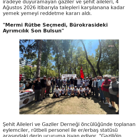
iradeye duyuramayan gaziler ve şehit aileleri, 4
Ağustos 2026 itibarıyla talepleri karşılanana kadar
yemek yemeyi reddetme kararı aldı.
"Mermi Rütbe Seçmedi, Bürokrasideki
Ayrımcılık Son Bulsun"
Şehit Aileleri ve Gaziler Derneği öncülüğünde toplanan
eylemciler, rütbeli personel ile er/erbaş statüsü
arasındaki derin uçuruma isyan ediyor. "Gaziliğin