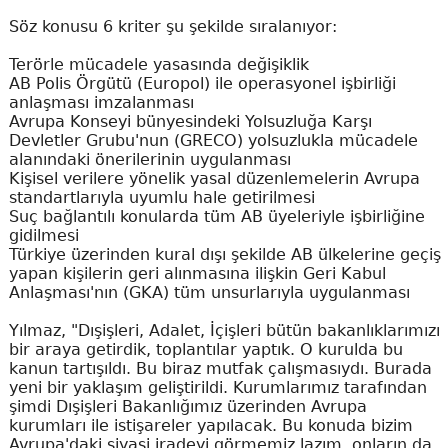
Söz konusu 6 kriter şu şekilde sıralanıyor:
Terörle mücadele yasasında değişiklik
AB Polis Örgütü (Europol) ile operasyonel işbirliği
anlaşması imzalanması
Avrupa Konseyi bünyesindeki Yolsuzluğa Karşı
Devletler Grubu'nun (GRECO) yolsuzlukla mücadele
alanındaki önerilerinin uygulanması
Kişisel verilere yönelik yasal düzenlemelerin Avrupa
standartlarıyla uyumlu hale getirilmesi
Suç bağlantılı konularda tüm AB üyeleriyle işbirliğine
gidilmesi
Türkiye üzerinden kural dışı şekilde AB ülkelerine geçiş
yapan kişilerin geri alınmasına ilişkin Geri Kabul
Anlaşması'nın (GKA) tüm unsurlarıyla uygulanması
Yılmaz, "Dışişleri, Adalet, İçişleri bütün bakanlıklarımızı
bir araya getirdik, toplantılar yaptık. O kurulda bu
kanun tartışıldı. Bu biraz mutfak çalışmasıydı. Burada
yeni bir yaklaşım geliştirildi. Kurumlarımız tarafından
şimdi Dışişleri Bakanlığımız üzerinden Avrupa
kurumları ile istişareler yapılacak. Bu konuda bizim
Avrupa'daki siyasi iradeyi görmemiz lazım, onların da