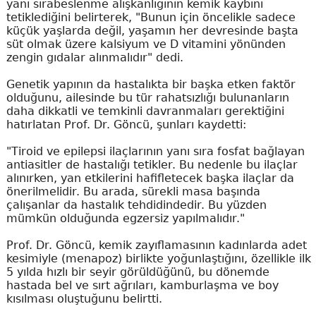
yanı sırabeslenme alışkanlığının kemik kaybını
tetiklediğini belirterek, "Bunun için öncelikle sadece
küçük yaşlarda değil, yaşamın her devresinde başta
süt olmak üzere kalsiyum ve D vitamini yönünden
zengin gıdalar alınmalıdır" dedi.
Genetik yapının da hastalıkta bir başka etken faktör
olduğunu, ailesinde bu tür rahatsızlığı bulunanların
daha dikkatli ve temkinli davranmaları gerektiğini
hatırlatan Prof. Dr. Göncü, şunları kaydetti:
"Tiroid ve epilepsi ilaçlarının yanı sıra fosfat bağlayan
antiasitler de hastalığı tetikler. Bu nedenle bu ilaçlar
alınırken, yan etkilerini hafifletecek başka ilaçlar da
önerilmelidir. Bu arada, sürekli masa başında
çalışanlar da hastalık tehdidindedir. Bu yüzden
mümkün olduğunda egzersiz yapılmalıdır."
Prof. Dr. Göncü, kemik zayıflamasının kadınlarda adet
kesimiyle (menapoz) birlikte yoğunlaştığını, özellikle ilk
5 yılda hızlı bir seyir görüldüğünü, bu dönemde
hastada bel ve sırt ağrıları, kamburlaşma ve boy
kısılması oluştuğunu belirtti.