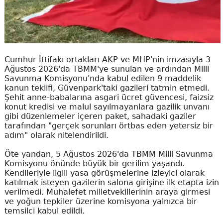
Cumhur İttifakı ortakları AKP ve MHP'nin imzasıyla 3
Ağustos 2026'da TBMM'ye sunulan ve ardından Milli
Savunma Komisyonu'nda kabul edilen 9 maddelik
kanun teklifi, Güvenpark'taki gazileri tatmin etmedi.
Şehit anne-babalarına asgari ücret güvencesi, faizsiz
konut kredisi ve malul sayılmayanlara gazilik unvanı
gibi düzenlemeler içeren paket, sahadaki gaziler
tarafından "gerçek sorunları örtbas eden yetersiz bir
adım" olarak nitelendirildi.
Öte yandan, 5 Ağustos 2026'da TBMM Milli Savunma
Komisyonu önünde büyük bir gerilim yaşandı.
Kendileriyle ilgili yasa görüşmelerine izleyici olarak
katılmak isteyen gazilerin salona girişine ilk etapta izin
verilmedi. Muhalefet milletvekillerinin araya girmesi
ve yoğun tepkiler üzerine komisyona yalnızca bir
temsilci kabul edildi.