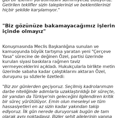
Getirilen teklifler sizin taleplerinizi ve beklentilerinizi
hiçbir şekilde karşılamıyor."
"Biz gözünüze bakamayacağımız işlerin
içinde olmayız"
Konuşmasında Meclis Başkanlığına sunulan ve
kamuoyunda büyük tartışma yaratan yeni "Çerçeve
Yasa" sürecine de değinen Özel, partisi üzerinde
kurulan siyasi baskılara rağmen taviz
vermeyeceklerini açıkladı. Hukukçularla birlikte metin
üzerinde sabaha kadar çalıştıklarını aktaran Özel,
duruşunu şu sözlerle özetledi:
"Biz zor günlerden geçiyoruz. Seçilmiş kadrolarımızın
darbe niteliğinde adımlarla uzaklaştırıldığı bir süreçte,
bir yandan da Türkiye'nin geleceğini ilgilendiren kritik
bir süreç yürütülüyor. Emin olun meseleyi ve tüm
hassasiyetleri en az sizin kadar yakından takip
ediyoruz. İlk gün nerede duruyorsak bugün de tam
olarak aynı noktadayız. Bizler şehit ailelerinin yanına