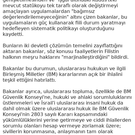
mevcut statükoyu tek taraflı olarak değiştirmeyi
amaçlayan uygulamalardan "bağımsız
değerlendirilemeyeceğinin" altını çizen bakanlar, bu
uygulamaların güç kullanarak fiili durum yaratmayı
hedefleyen sistematik politikayı oluşturduğunu
kaydetti.
Bunların iki devletli çözümün temelini zayıflattığını
aktaran bakanlar, söz konusu faaliyetlerin Filistin
halkının meşru haklarını "marjinalleştirdiğini" bildirdi.
Bakanlar bu durumun, uluslararası hukukun ve ilgili
Birleşmiş Milletler (BM) kararlarının açık bir ihlalini
teşkil ettiğini hatırlattı.
Bakanlar ayrıca, uluslararası topluma, özellikle de BM
Güvenlik Konseyi'ne, hukuki ve ahlaki sorumluluklarını
üstlenmeleri ve İsrail'i uluslararası insani hukuk da
dahil olmak üzere uluslararası hukuk ile BM Güvenlik
Konseyi'nin 2803 sayılı Kararı kapsamındaki
yükümlülüklerini yerine getirmeye ve ciddi ihlallerden
sorumlu olanları hesap vermeye zorlamak üzere;
sivillerin korunmasına, anlaşmanın tam olarak