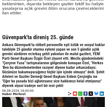
beklenirken, dışarıda bekleyen gaziler teklif bu haliyle
yasalaşırsa açlık grevini ölüm orucuna çevireceklerini
ilan ettiler.
Güvenpark'ta direniş 25. günde
Ankara Güvenpark'ta rütbeli personelle eşit özlük ve sosyal haklar
talebiyle 25 gündür oturma eylemi yapan ve son 5 gündür açlık
grevini sürdüren er/erbaş şehit yakınları ile malul gazileri, YENİ
Parti Genel Başkanı Özgür Özel ziyaret etti. Meclis gündemindeki
"Çerçeve Yasa" tartışmalarının gölgesinde konuşan Özel, "Herkes
'Ben bu düzenlemelerden razıyım' diyene kadar arkanızdayız.
Gözünüze bakamayacağımız hiçbir işin içinde olmayız" dedi. Şehit
Aileleri ve Gaziler Derneği Genel Başkanı Erdem Çerçioğlu ise
"Eğer bu yasada bizi ağlatırsanız size hakkımızı helal etmiyoruz"
diyerek siyasi iradeye sert bir rest çekti
06.08.2026 18:00:00
Haber Merkezi