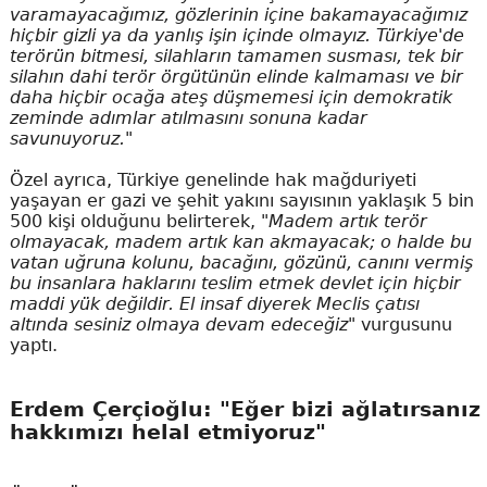
varamayacağımız, gözlerinin içine bakamayacağımız
hiçbir gizli ya da yanlış işin içinde olmayız. Türkiye'de
terörün bitmesi, silahların tamamen susması, tek bir
silahın dahi terör örgütünün elinde kalmaması ve bir
daha hiçbir ocağa ateş düşmemesi için demokratik
zeminde adımlar atılmasını sonuna kadar
savunuyoruz."
Özel ayrıca, Türkiye genelinde hak mağduriyeti
yaşayan er gazi ve şehit yakını sayısının yaklaşık 5 bin
500 kişi olduğunu belirterek,
"Madem artık terör
olmayacak, madem artık kan akmayacak; o halde bu
vatan uğruna kolunu, bacağını, gözünü, canını vermiş
bu insanlara haklarını teslim etmek devlet için hiçbir
maddi yük değildir. El insaf diyerek Meclis çatısı
altında sesiniz olmaya devam edeceğiz"
vurgusunu
yaptı.
Erdem Çerçioğlu: "Eğer bizi ağlatırsanız
hakkımızı helal etmiyoruz"