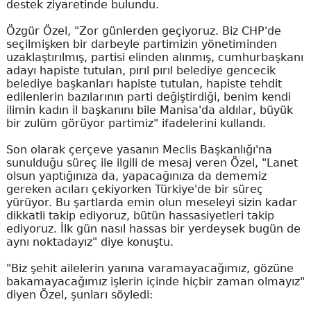
destek ziyaretinde bulundu.
Özgür Özel, "Zor günlerden geçiyoruz. Biz CHP'de
seçilmişken bir darbeyle partimizin yönetiminden
uzaklaştırılmış, partisi elinden alınmış, cumhurbaşkanı
adayı hapiste tutulan, pırıl pırıl belediye gencecik
belediye başkanları hapiste tutulan, hapiste tehdit
edilenlerin bazılarının parti değiştirdiği, benim kendi
ilimin kadın il başkanını bile Manisa'da aldılar, büyük
bir zulüm görüyor partimiz" ifadelerini kullandı.
Son olarak çerçeve yasanın Meclis Başkanlığı'na
sunulduğu süreç ile ilgili de mesaj veren Özel, "Lanet
olsun yaptığınıza da, yapacağınıza da dememiz
gereken acıları çekiyorken Türkiye'de bir süreç
yürüyor. Bu şartlarda emin olun meseleyi sizin kadar
dikkatli takip ediyoruz, bütün hassasiyetleri takip
ediyoruz. İlk gün nasıl hassas bir yerdeysek bugün de
aynı noktadayız" diye konuştu.
"Biz şehit ailelerin yanına varamayacağımız, gözüne
bakamayacağımız işlerin içinde hiçbir zaman olmayız"
diyen Özel, şunları söyledi: