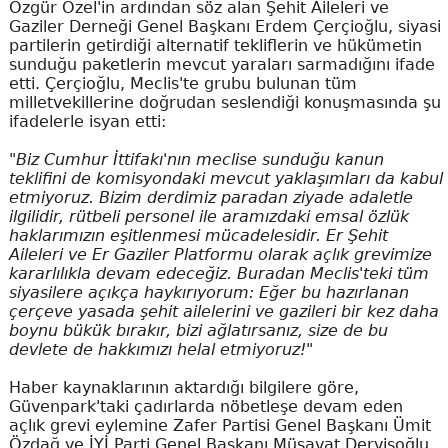
Özgür Özel'in ardından söz alan Şehit Aileleri ve
Gaziler Derneği Genel Başkanı Erdem Çerçioğlu, siyasi
partilerin getirdiği alternatif tekliflerin ve hükümetin
sunduğu paketlerin mevcut yaraları sarmadığını ifade
etti. Çerçioğlu, Meclis'te grubu bulunan tüm
milletvekillerine doğrudan seslendiği konuşmasında şu
ifadelerle isyan etti:
"Biz Cumhur İttifakı'nın meclise sunduğu kanun
teklifini de komisyondaki mevcut yaklaşımları da kabul
etmiyoruz. Bizim derdimiz paradan ziyade adaletle
ilgilidir, rütbeli personel ile aramızdaki emsal özlük
haklarımızın eşitlenmesi mücadelesidir. Er Şehit
Aileleri ve Er Gaziler Platformu olarak açlık grevimize
kararlılıkla devam edeceğiz. Buradan Meclis'teki tüm
siyasilere açıkça haykırıyorum: Eğer bu hazırlanan
çerçeve yasada şehit ailelerini ve gazileri bir kez daha
boynu bükük bırakır, bizi ağlatırsanız, size de bu
devlete de hakkımızı helal etmiyoruz!"
Haber kaynaklarının aktardığı bilgilere göre,
Güvenpark'taki çadırlarda nöbetleşe devam eden
açlık grevi eylemine Zafer Partisi Genel Başkanı Ümit
Özdağ ve İYİ Parti Genel Başkanı Müsavat Dervişoğlu