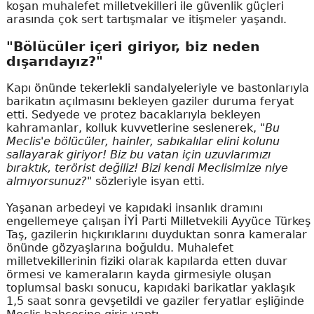
koşan muhalefet milletvekilleri ile güvenlik güçleri
arasında çok sert tartışmalar ve itişmeler yaşandı.
"Bölücüler içeri giriyor, biz neden
dışarıdayız?"
Kapı önünde tekerlekli sandalyeleriyle ve bastonlarıyla
barikatın açılmasını bekleyen gaziler duruma feryat
etti. Sedyede ve protez bacaklarıyla bekleyen
kahramanlar, kolluk kuvvetlerine seslenerek,
"Bu
Meclis'e bölücüler, hainler, sabıkalılar elini kolunu
sallayarak giriyor! Biz bu vatan için uzuvlarımızı
bıraktık, terörist değiliz! Bizi kendi Meclisimize niye
almıyorsunuz?"
sözleriyle isyan etti.
Yaşanan arbedeyi ve kapıdaki insanlık dramını
engellemeye çalışan İYİ Parti Milletvekili Ayyüce Türkeş
Taş, gazilerin hıçkırıklarını duyduktan sonra kameralar
önünde gözyaşlarına boğuldu. Muhalefet
milletvekillerinin fiziki olarak kapılarda etten duvar
örmesi ve kameraların kayda girmesiyle oluşan
toplumsal baskı sonucu, kapıdaki barikatlar yaklaşık
1,5 saat sonra gevşetildi ve gaziler feryatlar eşliğinde