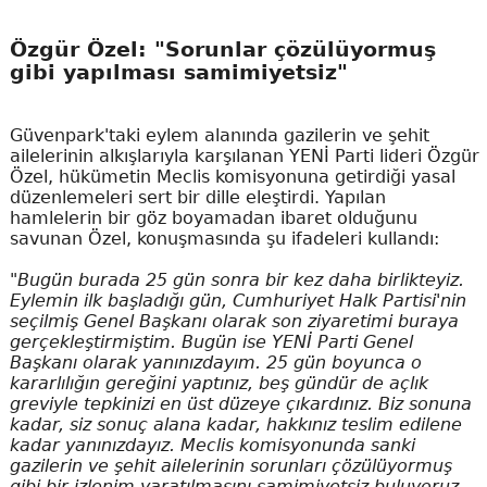
Özgür Özel: "Sorunlar çözülüyormuş
gibi yapılması samimiyetsiz"
Güvenpark'taki eylem alanında gazilerin ve şehit
ailelerinin alkışlarıyla karşılanan YENİ Parti lideri Özgür
Özel, hükümetin Meclis komisyonuna getirdiği yasal
düzenlemeleri sert bir dille eleştirdi. Yapılan
hamlelerin bir göz boyamadan ibaret olduğunu
savunan Özel, konuşmasında şu ifadeleri kullandı:
"Bugün burada 25 gün sonra bir kez daha birlikteyiz.
Eylemin ilk başladığı gün, Cumhuriyet Halk Partisi'nin
seçilmiş Genel Başkanı olarak son ziyaretimi buraya
gerçekleştirmiştim. Bugün ise YENİ Parti Genel
Başkanı olarak yanınızdayım. 25 gün boyunca o
kararlılığın gereğini yaptınız, beş gündür de açlık
greviyle tepkinizi en üst düzeye çıkardınız. Biz sonuna
kadar, siz sonuç alana kadar, hakkınız teslim edilene
kadar yanınızdayız. Meclis komisyonunda sanki
gazilerin ve şehit ailelerinin sorunları çözülüyormuş
gibi bir izlenim yaratılmasını samimiyetsiz buluyoruz.