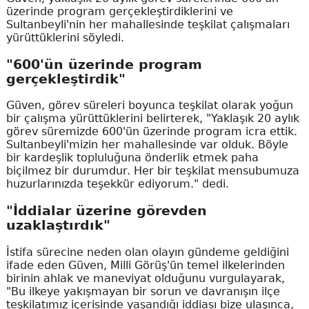
üzerinde program gerçekleştirdiklerini ve
Sultanbeyli'nin her mahallesinde teşkilat çalışmaları
yürüttüklerini söyledi.
"600'ün üzerinde program
gerçekleştirdik"
Güven, görev süreleri boyunca teşkilat olarak yoğun
bir çalışma yürüttüklerini belirterek, "Yaklaşık 20 aylık
görev süremizde 600'ün üzerinde program icra ettik.
Sultanbeyli'mizin her mahallesinde var olduk. Böyle
bir kardeşlik topluluğuna önderlik etmek paha
biçilmez bir durumdur. Her bir teşkilat mensubumuza
huzurlarınızda teşekkür ediyorum." dedi.
"İddialar üzerine görevden
uzaklaştırdık"
İstifa sürecine neden olan olayın gündeme geldiğini
ifade eden Güven, Milli Görüş'ün temel ilkelerinden
birinin ahlak ve maneviyat olduğunu vurgulayarak,
"Bu ilkeye yakışmayan bir sorun ve davranışın ilçe
teşkilatımız içerisinde yaşandığı iddiası bize ulaşınca,