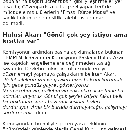
babalarına asgari ücret tabanı gibi iyileştirmeler yer
alsa da; Güvenpark'ta açlık grevi yapan terörle
mücadele malulü erlerin "Emsal Rütbe Maaşı" ve
sağlık imkanlarında eşitlik talebi taslağa dahil
edilmedi.
Hulusi Akar: "Gönül çok şey istiyor ama
kısıtlar var"
Komisyonun ardından basına açıklamalarda bulunan
TBMM Milli Savunma Komisyonu Başkanı Hulusi Akar
ise kapıdaki engellemelere değinmeden taslağı
savundu. Devletin imkanları ölçüsünde en iyi
düzenlemeyi yapmaya çalıştıklarını belirten Akar,
"Şehit ailelerimizin ve gazilerimizin hakkını korumak
için gece gündüz gayret gösteriyoruz.
Memleketimizin, milletimizin imkanları nispetinde bu
adımları atıyoruz. Gönül çok şeyler istiyor fakat belli
bir noktadan sonra bazı mali kısıtlar bizleri
durduruyor. Ama biz burada durmayacağız, çalışmayı
sürdüreceğiz"
dedi.
Komisyondan bu haliyle geçen yasa teklifinin
önümüzdeki günlerde Meclis Genel Kurulu'na gelmesi