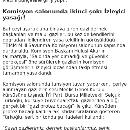
Meclis bahçesine giriş yaptı.
Komisyon salonunda ikinci şok: İzleyici
yasağı!
Bahçeyi aşarak ana binaya giren gazi dernek
başkanları ve malul gaziler, bu kez de kendilerini
doğrudan ilgilendiren yasa teklifinin görüşüldüğü
TBMM Milli Savunma Komisyonu salonunun kapısında
durduruldu. Komisyon Başkanı Hulusi Akar'ın
talimatıyla, "Salonda yer olmadığı ve güvenlik
gerekçesi" öne sürülerek gazilerin komisyon
görüşmelerini izleyici locasından takip etmesi
tamamen yasaklandı.
Komisyon salonunda tansiyon tavan yaparken, içeriye
alınmayan gazilerin sesi Meclis Genel Kurulu
kürsüsüne taşındı. İYİ Parti Bursa Milletvekili Selçuk
Türkoğlu, kürsüye Güvenpark'taki gazilerden aldığı
gerçek bir "gazi protez bacağı" ile çıktı. Kürsüden
protez bacağı kaldırarak iktidar sıralarına gösteren
Türkoğlu, sert bir tonda şu ifadeleri kullandı:
"Sayın gazilerimiz, dernek başkanlarımız, şehit