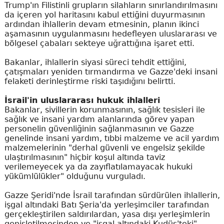
Trump'ın Filistinli grupların silahların sınırlandırılmasını
da içeren yol haritasını kabul ettiğini duyurmasının
ardından ihlallerin devam etmesinin, planın ikinci
aşamasının uygulanmasını hedefleyen uluslararası ve
bölgesel çabaları sekteye uğrattığına işaret etti.
Bakanlar, ihlallerin siyasi süreci tehdit ettiğini,
çatışmaları yeniden tırmandırma ve Gazze'deki insani
felaketi derinleştirme riski taşıdığını belirtti.
İsrail'in uluslararası hukuk ihlalleri
Bakanlar, sivillerin korunmasının, sağlık tesisleri ile
sağlık ve insani yardım alanlarında görev yapan
personelin güvenliğinin sağlanmasının ve Gazze
genelinde insani yardım, tıbbi malzeme ve acil yardım
malzemelerinin "derhal güvenli ve engelsiz şekilde
ulaştırılmasının" hiçbir koşul altında taviz
verilemeyecek ya da zayıflatılamayacak hukuki
yükümlülükler" olduğunu vurguladı.
Gazze Şeridi'nde İsrail tarafından sürdürülen ihlallerin,
işgal altındaki Batı Şeria'da yerleşimciler tarafından
gerçekleştirilen saldırılardan, yasa dışı yerleşimlerin
genişletilmesinden ve "işgal altındaki Kudüs'teki"