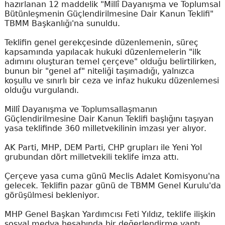
hazırlanan 12 maddelik "Millî Dayanışma ve Toplumsal
Bütünleşmenin Güçlendirilmesine Dair Kanun Teklifi"
TBMM Başkanlığı'na sunuldu.
Teklifin genel gerekçesinde düzenlemenin, süreç
kapsamında yapılacak hukuki düzenlemelerin "ilk
adımını oluşturan temel çerçeve" olduğu belirtilirken,
bunun bir "genel af" niteliği taşımadığı, yalnızca
koşullu ve sınırlı bir ceza ve infaz hukuku düzenlemesi
olduğu vurgulandı.
Millî Dayanışma ve Toplumsallaşmanın
Güçlendirilmesine Dair Kanun Teklifi başlığını taşıyan
yasa teklifinde 360 milletvekilinin imzası yer alıyor.
AK Parti, MHP, DEM Parti, CHP grupları ile Yeni Yol
grubundan dört milletvekili teklife imza attı.
Çerçeve yasa cuma günü Meclis Adalet Komisyonu'na
gelecek. Teklifin pazar günü de TBMM Genel Kurulu'da
görüşülmesi bekleniyor.
MHP Genel Başkan Yardımcısı Feti Yıldız, teklife ilişkin
sosyal medya hesabında bir değerlendirme yaptı.