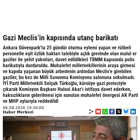
Gazi Meclis’in kapısında utanç barikatı
Ankara Güvenpark'ta 25 gündür oturma eylemi yapan ve rütbeli
personelle eşit özlük hakları talebiyle açlık grevinde olan malul er
gaziler ile şehit yakınları, davet edildikleri TBMM kapısında polis
barikatıyla durduruldu. Muhalefet milletvekillerinin araya girmesi
ve kapıda yaşanan büyük arbedenin ardından Meclis'e girebilen
gaziler, bu kez de Milli Savunma Komisyonu salonuna sokulmadı.
İYİ Parti Milletvekili Selçuk Türkoğlu, kürsüye gazi proteziyle
çıkarak Komisyon Başkanı Hulusi Akar'ı istifaya davet ederken,
haksızlıkların giderilmesi için sunulan muhalefet önergesi AK Parti
ve MHP oylarıyla reddedildi
06.08.2026 19:30:00
Haber Merkezi