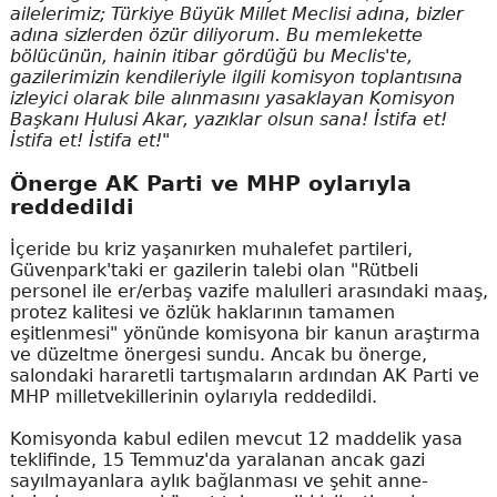
ailelerimiz; Türkiye Büyük Millet Meclisi adına, bizler
adına sizlerden özür diliyorum. Bu memlekette
bölücünün, hainin itibar gördüğü bu Meclis'te,
gazilerimizin kendileriyle ilgili komisyon toplantısına
izleyici olarak bile alınmasını yasaklayan Komisyon
Başkanı Hulusi Akar, yazıklar olsun sana! İstifa et!
İstifa et! İstifa et!"
Önerge AK Parti ve MHP oylarıyla
reddedildi
İçeride bu kriz yaşanırken muhalefet partileri,
Güvenpark'taki er gazilerin talebi olan "Rütbeli
personel ile er/erbaş vazife malulleri arasındaki maaş,
protez kalitesi ve özlük haklarının tamamen
eşitlenmesi" yönünde komisyona bir kanun araştırma
ve düzeltme önergesi sundu. Ancak bu önerge,
salondaki hararetli tartışmaların ardından AK Parti ve
MHP milletvekillerinin oylarıyla reddedildi.
Komisyonda kabul edilen mevcut 12 maddelik yasa
teklifinde, 15 Temmuz'da yaralanan ancak gazi
sayılmayanlara aylık bağlanması ve şehit anne-