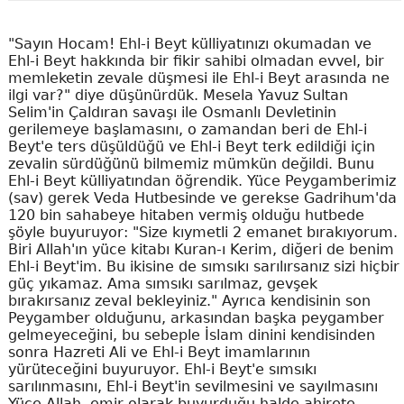
"Sayın Hocam! Ehl-i Beyt külliyatınızı okumadan ve
Ehl-i Beyt hakkında bir fikir sahibi olmadan evvel, bir
memleketin zevale düşmesi ile Ehl-i Beyt arasında ne
ilgi var?" diye düşünürdük. Mesela Yavuz Sultan
Selim'in Çaldıran savaşı ile Osmanlı Devletinin
gerilemeye başlamasını, o zamandan beri de Ehl-i
Beyt'e ters düşüldüğü ve Ehl-i Beyt terk edildiği için
zevalin sürdüğünü bilmemiz mümkün değildi. Bunu
Ehl-i Beyt külliyatından öğrendik. Yüce Peygamberimiz
(sav) gerek Veda Hutbesinde ve gerekse Gadrihum'da
120 bin sahabeye hitaben vermiş olduğu hutbede
şöyle buyuruyor: "Size kıymetli 2 emanet bırakıyorum.
Biri Allah'ın yüce kitabı Kuran-ı Kerim, diğeri de benim
Ehl-i Beyt'im. Bu ikisine de sımsıkı sarılırsanız sizi hiçbir
güç yıkamaz. Ama sımsıkı sarılmaz, gevşek
bırakırsanız zeval bekleyiniz." Ayrıca kendisinin son
Peygamber olduğunu, arkasından başka peygamber
gelmeyeceğini, bu sebeple İslam dinini kendisinden
sonra Hazreti Ali ve Ehl-i Beyt imamlarının
yürüteceğini buyuruyor. Ehl-i Beyt'e sımsıkı
sarılınmasını, Ehl-i Beyt'in sevilmesini ve sayılmasını
Yüce Allah, emir olarak buyurduğu halde ahirete