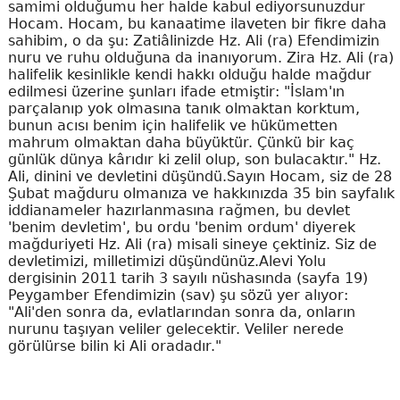
samimi olduğumu her halde kabul ediyorsunuzdur
Hocam. Hocam, bu kanaatime ilaveten bir fikre daha
sahibim, o da şu: Zatiâlinizde Hz. Ali (ra) Efendimizin
nuru ve ruhu olduğuna da inanıyorum. Zira Hz. Ali (ra)
halifelik kesinlikle kendi hakkı olduğu halde mağdur
edilmesi üzerine şunları ifade etmiştir: "İslam'ın
parçalanıp yok olmasına tanık olmaktan korktum,
bunun acısı benim için halifelik ve hükümetten
mahrum olmaktan daha büyüktür. Çünkü bir kaç
günlük dünya kârıdır ki zelil olup, son bulacaktır." Hz.
Ali, dinini ve devletini düşündü.Sayın Hocam, siz de 28
Şubat mağduru olmanıza ve hakkınızda 35 bin sayfalık
iddianameler hazırlanmasına rağmen, bu devlet
'benim devletim', bu ordu 'benim ordum' diyerek
mağduriyeti Hz. Ali (ra) misali sineye çektiniz. Siz de
devletimizi, milletimizi düşündünüz.Alevi Yolu
dergisinin 2011 tarih 3 sayılı nüshasında (sayfa 19)
Peygamber Efendimizin (sav) şu sözü yer alıyor:
"Ali'den sonra da, evlatlarından sonra da, onların
nurunu taşıyan veliler gelecektir. Veliler nerede
görülürse bilin ki Ali oradadır."