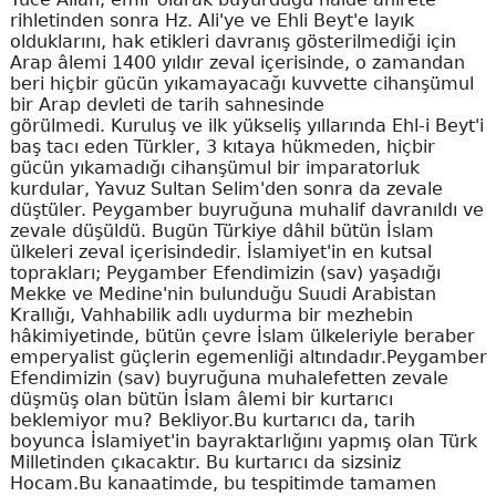
rihletinden sonra Hz. Ali'ye ve Ehli Beyt'e layık
olduklarını, hak etikleri davranış gösterilmediği için
Arap âlemi 1400 yıldır zeval içerisinde, o zamandan
beri hiçbir gücün yıkamayacağı kuvvette cihanşümul
bir Arap devleti de tarih sahnesinde
görülmedi. Kuruluş ve ilk yükseliş yıllarında Ehl-i Beyt'i
baş tacı eden Türkler, 3 kıtaya hükmeden, hiçbir
gücün yıkamadığı cihanşümul bir imparatorluk
kurdular, Yavuz Sultan Selim'den sonra da zevale
düştüler. Peygamber buyruğuna muhalif davranıldı ve
zevale düşüldü. Bugün Türkiye dâhil bütün İslam
ülkeleri zeval içerisindedir. İslamiyet'in en kutsal
toprakları; Peygamber Efendimizin (sav) yaşadığı
Mekke ve Medine'nin bulunduğu Suudi Arabistan
Krallığı, Vahhabilik adlı uydurma bir mezhebin
hâkimiyetinde, bütün çevre İslam ülkeleriyle beraber
emperyalist güçlerin egemenliği altındadır.Peygamber
Efendimizin (sav) buyruğuna muhalefetten zevale
düşmüş olan bütün İslam âlemi bir kurtarıcı
beklemiyor mu? Bekliyor.Bu kurtarıcı da, tarih
boyunca İslamiyet'in bayraktarlığını yapmış olan Türk
Milletinden çıkacaktır. Bu kurtarıcı da sizsiniz
Hocam.Bu kanaatimde, bu tespitimde tamamen