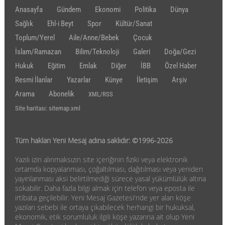
Anasayfa
Gündem
Ekonomi
Politika
Dünya
Sağlık
Ehl-i Beyt
Spor
Kültür/Sanat
Toplum/Yerel
Aile/Anne/Bebek
Çocuk
İslam/Ramazan
Bilim/Teknoloji
Galeri
Doğa/Gezi
Hukuk
Eğitim
Emlak
Diğer
İBB
Özel Haber
Resmi İlanlar
Yazarlar
Künye
İletişim
Arşiv
Arama
Abonelik
XML/RSS
Site haritası: sitemap.xml
Tüm hakları Yeni Mesaj adına saklıdır: ©1996-2026
Yazılı izin alınmaksızın site içeriğinin fiziki veya elektronik
ortamda kopyalanması, çoğaltılması, dağıtılması veya yeniden
yayınlanması aksi belirtilmediği sürece yasal yükümlülük altına
sokabilir. Daha fazla bilgi almak için telefon veya eposta ile
irtibata geçilebilir. Yeni Mesaj Gazetesi'nde yer alan köşe
yazıları sebebi ile ortaya çıkabilecek herhangi bir hukuksal,
ekonomik, etik sorumluluk ilgili köşe yazarına ait olup Yeni