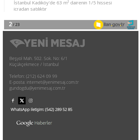
Beşyol Mah. 502. Sok. No: 6/1
Küçükçekmece / İstanbul
Telefon: (212) 624 09 99
E-posta: internet@yenimesaj.com.tr
gundogdu@yenimesaj.com.tr
WhatsApp iletişim:
(542)
289 52 85