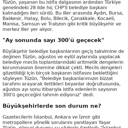
Tüzün, yaşanan bu istifa dalgasının ardından Türkiye
genelindeki 28 ilde hiç CHP'li belediye başkanı
kalmadığını ileri sürdü. Bu iller arasında Aydın, Bursa,
Balıkesir, Hatay, Bolu, Bilecik, Çanakkale, Kocaeli,
Manisa, Samsun ve Trabzon gibi kritik büyükşehir ve
merkez iller yer alıyor.
"Ay sonunda sayı 300'ü geçecek"
Büyükşehir belediye başkanlarının geçiş takvimine de
değinen Tüzün, ağustos ve eylül aylarında yapılacak
belediye meclis toplantılarındaki aritmetik dengelerin
korunmasının önemine dikkat çekti. Meclis dengeleri
gözetildiği için birçok başkanın istifasını beklettiğini
söyleyen Tüzün, "Belediye başkanlarımızın bizzat
tarafımı arayarak ilettikleri beyanlar doğrultusunda,
ağustos ayı sonu itibarıyla istifa edenlerin sayısının
300'ü geçeceğini tahmin ediyoruz" dedi.
Büyükşehirlerde son durum ne?
Gazetecilerin İstanbul, Ankara ve İzmir gibi
metropollere yönelik sorularını yanıtlayan Yaşar
Tüzün, güncel durumu şu sözlerle özetledi: "İstanbul