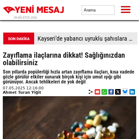
09 AĞUSTOS 2026
BTP Antalya İl Başkanlığından yoğun mesai: İl binasında ve Manavgat'ta üye buluşmaları
Zayıflama ilaçlarına dikkat! Sağlığınızdan
olabilirsiniz
Son yıllarda popülerliği hızla artan zayıflama ilaçları, kısa vadede
gözle görülür etkiler sunarak birçok kişi için umut ışığı gibi
görünüyor. Ancak tehlikeleri de yok değil
07.05.2025 12:16:00
Ahmet Turan Yiğit