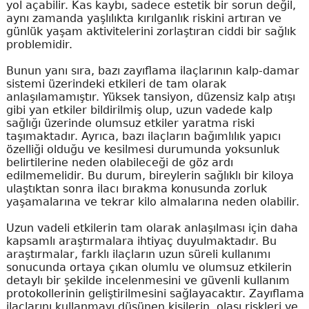
yol açabilir. Kas kaybı, sadece estetik bir sorun değil,
aynı zamanda yaşlılıkta kırılganlık riskini artıran ve
günlük yaşam aktivitelerini zorlaştıran ciddi bir sağlık
problemidir.
Bunun yanı sıra, bazı zayıflama ilaçlarının kalp-damar
sistemi üzerindeki etkileri de tam olarak
anlaşılamamıştır. Yüksek tansiyon, düzensiz kalp atışı
gibi yan etkiler bildirilmiş olup, uzun vadede kalp
sağlığı üzerinde olumsuz etkiler yaratma riski
taşımaktadır. Ayrıca, bazı ilaçların bağımlılık yapıcı
özelliği olduğu ve kesilmesi durumunda yoksunluk
belirtilerine neden olabileceği de göz ardı
edilmemelidir. Bu durum, bireylerin sağlıklı bir kiloya
ulaştıktan sonra ilacı bırakma konusunda zorluk
yaşamalarına ve tekrar kilo almalarına neden olabilir.
Uzun vadeli etkilerin tam olarak anlaşılması için daha
kapsamlı araştırmalara ihtiyaç duyulmaktadır. Bu
araştırmalar, farklı ilaçların uzun süreli kullanımı
sonucunda ortaya çıkan olumlu ve olumsuz etkilerin
detaylı bir şekilde incelenmesini ve güvenli kullanım
protokollerinin geliştirilmesini sağlayacaktır. Zayıflama
ilaçlarını kullanmayı düşünen kişilerin, olası riskleri ve