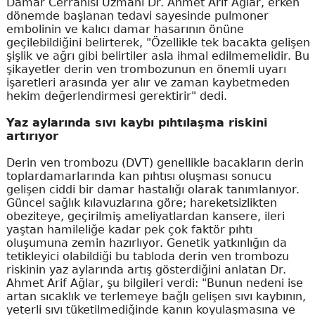
Damar Cerrahisi Uzmanı Dr. Ahmet Arif Ağlar, erken
dönemde başlanan tedavi sayesinde pulmoner
embolinin ve kalıcı damar hasarının önüne
geçilebildiğini belirterek, "Özellikle tek bacakta gelişen
şişlik ve ağrı gibi belirtiler asla ihmal edilmemelidir. Bu
şikayetler derin ven trombozunun en önemli uyarı
işaretleri arasında yer alır ve zaman kaybetmeden
hekim değerlendirmesi gerektirir" dedi.
Yaz aylarında sıvı kaybı pıhtılaşma riskini
artırıyor
Derin ven trombozu (DVT) genellikle bacakların derin
toplardamarlarında kan pıhtısı oluşması sonucu
gelişen ciddi bir damar hastalığı olarak tanımlanıyor.
Güncel sağlık kılavuzlarına göre; hareketsizlikten
obeziteye, geçirilmiş ameliyatlardan kansere, ileri
yaştan hamileliğe kadar pek çok faktör pıhtı
oluşumuna zemin hazırlıyor. Genetik yatkınlığın da
tetikleyici olabildiği bu tabloda derin ven trombozu
riskinin yaz aylarında artış gösterdiğini anlatan Dr.
Ahmet Arif Ağlar, şu bilgileri verdi: "Bunun nedeni ise
artan sıcaklık ve terlemeye bağlı gelişen sıvı kaybının,
yeterli sıvı tüketilmediğinde kanın koyulaşmasına ve