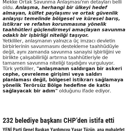
Mekke Ortak Savunma Anlaşması'nın detayları belli
oldu.
Anlaşma, herhangi bir ülkeyi hedef
almayan, külfet paylaşımı ve ortak güvenlik
anlayışı temelinde bölgesel ve küresel barış,
istikrar ve refahın korunmasına yönelik
taahhütleri güçlendirmeyi amaçlayan savunma
odaklı bir işbirliği niteliği taşıyor.
Yetkililer, anlaşmanın yalnızca üç imzacı devletin
birbirlerinin savunmasını destekleme taahhüdüyle
değil, aynı zamanda savunma sanayisi işbirliğini ve
birlikte çalışabilirliği artırma taahhütleriyle de
tamamen savunma niteliği taşıdığını vurguluyor.
Türk yetkililer,
"anlaşmanın saldırgan bir askeri
cephe, çevreleme girişimi veya saldırı
planlaması değil, bölgesel istikrarı sağlamaya
yönelik Terörsüz Bölge hedefine de katkı
sağlayacak bir adım"
olduğunu ifade ediyor.
232 belediye başkanı CHP’den istifa etti
YENİ Parti Genel Başkan Yardımcısı Yaşar Tüzün, ana muhalefet