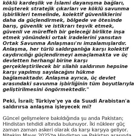
köklü kardeşlik ve İslami dayanışma bağları,
müşterek stratejik çıkarları ve köklü savunma
işbirlikleri temelinde, kolektif güvenliklerini
daha da güçlendirmek, bölgede ve ötesinde
barış, güvenlik ve istikrarı teşvik etmek,
güvenli ve müreffeh bir geleceği birlikte inşa
etmek yönündeki ortak iradelerini yansıtan
Ortak Savunma Anlaşması'nı imzalamışlardır.
Anlaşma, her türlü saldırganlığa karşı kolektif
caydırıcılığı güçlendirmeyi amaçlamakta ve üç
devletten herhangi birine karşı
gerçekleştirilecek bir silahlı saldırının hepsine
karşı yapılmış sayılacağını hükme
bağlamaktadır. Anlaşma ayrıca, üç devlet
arasındaki savunma işbirliğinin tüm boyutlarıyla
geliştirilmesini öngörmektedir."
Peki, İsrail; Türkiye'ye ya da Suudi Arabistan'a
saldırırsa anlaşma işleyecek mi?
Güncel gelişmelere bakıldığında şu anda Pakistan;
Hindistan tehdidi altında bulunuyor. İki nükleer güç
zaman zaman askeri olarak da karşı karşıya geliyor.
Nitekim Mayıs 2025'te Hindistan ve Pakistan arasında