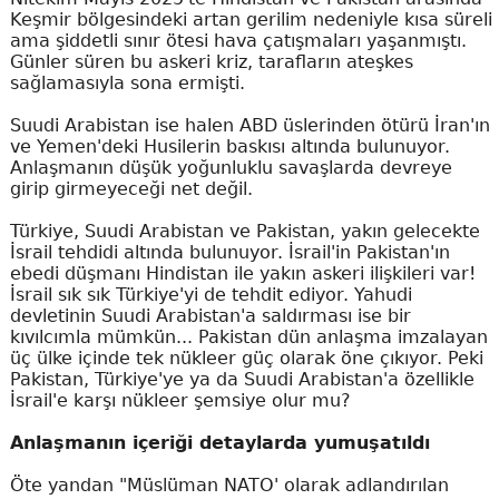
Keşmir bölgesindeki artan gerilim nedeniyle kısa süreli
ama şiddetli sınır ötesi hava çatışmaları yaşanmıştı.
Günler süren bu askeri kriz, tarafların ateşkes
sağlamasıyla sona ermişti.
Suudi Arabistan ise halen ABD üslerinden ötürü İran'ın
ve Yemen'deki Husilerin baskısı altında bulunuyor.
Anlaşmanın düşük yoğunluklu savaşlarda devreye
girip girmeyeceği net değil.
Türkiye, Suudi Arabistan ve Pakistan, yakın gelecekte
İsrail tehdidi altında bulunuyor. İsrail'in Pakistan'ın
ebedi düşmanı Hindistan ile yakın askeri ilişkileri var!
İsrail sık sık Türkiye'yi de tehdit ediyor. Yahudi
devletinin Suudi Arabistan'a saldırması ise bir
kıvılcımla mümkün... Pakistan dün anlaşma imzalayan
üç ülke içinde tek nükleer güç olarak öne çıkıyor. Peki
Pakistan, Türkiye'ye ya da Suudi Arabistan'a özellikle
İsrail'e karşı nükleer şemsiye olur mu?
Anlaşmanın içeriği detaylarda yumuşatıldı
Öte yandan "Müslüman NATO' olarak adlandırılan