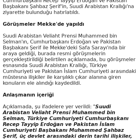
Cumhurbaşkanı Recep Tayyip Erdoğan ve Pakistan
Başbakanı Şahbaz Şerif'in, Suudi Arabistan Krallığı'na
ziyarette bulunduğu hatırlatıldı.
Görüşmeler Mekke'de yapıldı
Suudi Arabistan Veliaht Prensi Muhammed bin
Selman'ın, Cumhurbaşkanı Erdoğan ve Pakistan
Başbakanı Şerif ile Mekke'deki Safa Sarayı'nda bir
araya geldiği, burada resmi görüşmelerin
gerçekleştirildiği belirtilen açıklamada, bu görüşmeler
esnasında Suudi Arabistan Krallığı, Türkiye
Cumhuriyeti ve Pakistan İslam Cumhuriyeti arasındaki
müstesna ilişkiler ile karşılıklı çıkar alanına giren
konuların ele alındığı kaydedildi.
Anlaşmanın içeriği
Açıklamada, şu ifadelere yer verildi: "
Suudi
Arabistan Veliaht Prensi Muhammed bin
Selman, Türkiye Cumhuriyeti Cumhurbaşkanı
Recep Tayyip Erdoğan ve Pakistan İslam
Cumhuriyeti Başbakanı Muhammed Şahbaz
Şerif, üç devlet arasındaki derin tarihi ilişkiler,