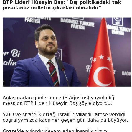
BTP Lideri Hüseyin Baş: "Dış politikadaki tek
pusulamız milletin çıkarları olmalıdır"
Anlaşmadan günler önce (3 Ağustos) yayınladığı
mesajda BTP Lideri Hüseyin Baş şöyle diyordu:
'ABD ve stratejik ortağı İsrail'in yıllardır ateşe verdiği
coğrafyamızda kaos her geçen gün daha da büyüyor.
Gazze'de aylardır devam eden insanlık dramı,