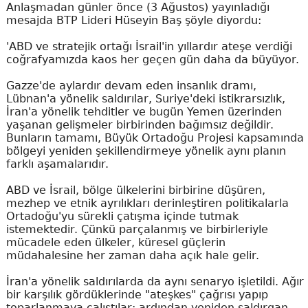
Anlaşmadan günler önce (3 Ağustos) yayınladığı
mesajda BTP Lideri Hüseyin Baş şöyle diyordu:
'ABD ve stratejik ortağı İsrail'in yıllardır ateşe verdiği
coğrafyamızda kaos her geçen gün daha da büyüyor.
Gazze'de aylardır devam eden insanlık dramı,
Lübnan'a yönelik saldırılar, Suriye'deki istikrarsızlık,
İran'a yönelik tehditler ve bugün Yemen üzerinden
yaşanan gelişmeler birbirinden bağımsız değildir.
Bunların tamamı, Büyük Ortadoğu Projesi kapsamında
bölgeyi yeniden şekillendirmeye yönelik aynı planın
farklı aşamalarıdır.
ABD ve İsrail, bölge ülkelerini birbirine düşüren,
mezhep ve etnik ayrılıkları derinleştiren politikalarla
Ortadoğu'yu sürekli çatışma içinde tutmak
istemektedir. Çünkü parçalanmış ve birbirleriyle
mücadele eden ülkeler, küresel güçlerin
müdahalesine her zaman daha açık hale gelir.
İran'a yönelik saldırılarda da aynı senaryo işletildi. Ağır
bir karşılık gördüklerinde "ateşkes" çağrısı yapıp
toparlanmaya çalıştılar; ardından yeniden saldırgan