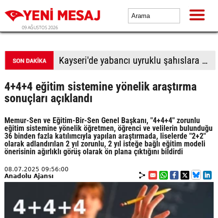
09 AĞUSTOS 2026
BTP Antalya İl Başkanlığından yoğun mesai: İl binasında ve Manavgat'ta üye buluşmaları
4+4+4 eğitim sistemine yönelik araştırma
sonuçları açıklandı
Memur-Sen ve Eğitim-Bir-Sen Genel Başkanı, "4+4+4" zorunlu
eğitim sistemine yönelik öğretmen, öğrenci ve velilerin bulunduğu
36 binden fazla katılımcıyla yapılan araştırmada, liselerde "2+2"
olarak adlandırılan 2 yıl zorunlu, 2 yıl isteğe bağlı eğitim modeli
önerisinin ağırlıklı görüş olarak ön plana çıktığını bildirdi
08.07.2025 09:56:00
Anadolu Ajansı