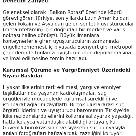
Denetim Zafiyeti
Geleneksel olarak "Balkan Rotası" üzerinde köprü
görevi gören Türkiye, son yıllarda Latin Amerika'dan
gelen kokain ve Asya'dan gelen sentetik uyuşturucular
(metamfetamin) için doğrudan bir merkez ve varış
noktası haline dönüştü. Büyük limanlara
konteynerlerle giren uyuşturucuların zamanında
engellenememesi, iç piyasada Esenyurt gibi metropol
çeperlerinde tonlarca uyuşturucunun depolanmasına
ve imal edilmesine zemin hazırladı.
Kurumsal Çürüme ve Yargı/Emniyet Üzerindeki
Siyasi Baskılar
Liyakat ilkelerinin terk edilmesi, yargı ve emniyet
teşkilatlarında yaşanan kadrolaşmalar, suç
örgütleriyle mücadelede kurumsal sürekliliği ve
istihbarat ağlarını zayıflattı. Birçok uluslararası suç
örgütü liderinin ve uyuşturucu baronunun Türkiye'de
lüks rezidanslarda ellerini kollarını sallayarak yaşadığı,
hatta kolayca vatandaşlık alabildiği ortaya çıktı.
Güvenlik bürokrasisinin ve siyasetin suç dünyasıyla
anılan fotoğrafları hafızalardaki tazeliğini koruyor.