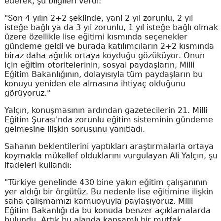
ederek, şu bilgileri verdi:
"Son 4 yılın 2+2 şeklinde, yani 2 yıl zorunlu, 2 yıl
isteğe bağlı ya da 3 yıl zorunlu, 1 yıl isteğe bağlı olmak
üzere özellikle lise eğitimi kısmında seçenekler
gündeme geldi ve burada katılımcıların 2+2 kısmında
biraz daha ağırlık ortaya koyduğu gözüküyor. Onun
için eğitim otoritelerinin, sosyal paydaşların, Milli
Eğitim Bakanlığının, dolayısıyla tüm paydaşların bu
konuyu yeniden ele almasına ihtiyaç olduğunu
görüyoruz."
Yalçın, konuşmasının ardından gazetecilerin 21. Milli
Eğitim Şurası'nda zorunlu eğitim sisteminin gündeme
gelmesine ilişkin sorusunu yanıtladı.
Sahanın beklentilerini yaptıkları araştırmalarla ortaya
koymakla mükellef olduklarını vurgulayan Ali Yalçın, şu
ifadeleri kullandı:
"Türkiye genelinde 430 bine yakın eğitim çalışanının
yer aldığı bir örgütüz. Bu nedenle lise eğitimine ilişkin
saha çalışmamızı kamuoyuyla paylaşıyoruz. Milli
Eğitim Bakanlığı da bu konuda benzer açıklamalarda
bulundu. Artık bu alanda kapsamlı bir mutfak