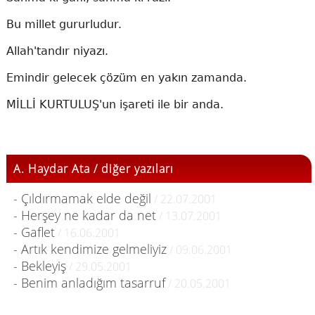
Bu millet gururludur.
Allah'tandır niyazı.
Emindir gelecek çözüm en yakın zamanda.
MİLLİ KURTULUŞ'un işareti ile bir anda.
A. Haydar Ata / diğer yazıları
- Çıldırmamak elde değil
/ 22.07.2001
- Herşey ne kadar da net
/ 13.07.2001
- Gaflet
/ 16.06.2001
- Artık kendimize gelmeliyiz
/ 09.06.2001
- Bekleyiş
/ 29.05.2001
- Benim anladığım tasarruf
/ 20.05.2001