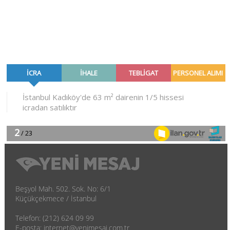
Beşyol Mah. 502. Sok. No: 6/1
Küçükçekmece / İstanbul
Telefon: (212) 624 09 99
E-posta: internet@yenimesaj.com.tr