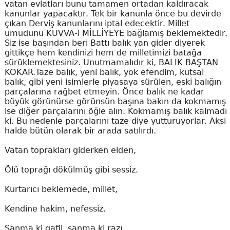
vatan evlatları bunu tamamen ortadan kaldıracak
kanunlar yapacaktır. Tek bir kanunla önce bu devirde
çıkan Derviş kanunlarını iptal edecektir. Millet
umudunu KUVVA-i MİLLİYEYE bağlamış beklemektedir.
Siz ise başından beri Battı balık yan gider diyerek
gittikçe hem kendinizi hem de milletimizi batağa
sürüklemektesiniz. Unutmamalıdır ki, BALIK BAŞTAN
KOKAR.Taze balık, yeni balık, yok efendim, kutsal
balık, gibi yeni isimlerle piyasaya sürülen, eski balığın
parçalarına rağbet etmeyin. Önce balık ne kadar
büyük görünürse görünsün başına bakın da kokmamış
ise diğer parçalarını öğle alın. Kokmamış balık kalmadı
ki. Bu nedenle parçalarını taze diye yutturuyorlar. Aksi
halde bütün olarak bir arada satılırdı.
Vatan toprakları giderken elden,
Ölü toprağı dökülmüş gibi sessiz.
Kurtarıcı beklemede, millet,
Kendine hakim, nefessiz.
Sanma ki gafil, sanma ki razı.