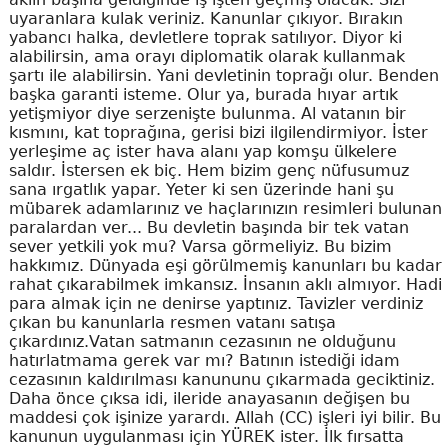
uyaranlara kulak veriniz. Kanunlar çıkıyor. Bırakın
yabancı halka, devletlere toprak satılıyor. Diyor ki
alabilirsin, ama orayı diplomatik olarak kullanmak
şartı ile alabilirsin. Yani devletinin toprağı olur. Benden
başka garanti isteme. Olur ya, burada hıyar artık
yetişmiyor diye serzenişte bulunma. Al vatanın bir
kısmını, kat toprağına, gerisi bizi ilgilendirmiyor. İster
yerleşime aç ister hava alanı yap komşu ülkelere
saldır. İstersen ek biç. Hem bizim genç nüfusumuz
sana ırgatlık yapar. Yeter ki sen üzerinde hani şu
mübarek adamlarınız ve haçlarınızın resimleri bulunan
paralardan ver... Bu devletin başında bir tek vatan
sever yetkili yok mu? Varsa görmeliyiz. Bu bizim
hakkımız. Dünyada eşi görülmemiş kanunları bu kadar
rahat çıkarabilmek imkansız. İnsanın aklı almıyor. Hadi
para almak için ne denirse yaptınız. Tavizler verdiniz
çıkan bu kanunlarla resmen vatanı satışa
çıkardınız.Vatan satmanın cezasının ne olduğunu
hatırlatmama gerek var mı? Batının istediği idam
cezasının kaldırılması kanununu çıkarmada geciktiniz.
Daha önce çıksa idi, ileride anayasanın değişen bu
maddesi çok işinize yarardı. Allah (CC) işleri iyi bilir. Bu
kanunun uygulanması için YÜREK ister. İlk fırsatta