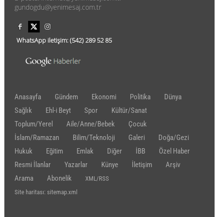
gundogdu@yenimesaj.com.tr
WhatsApp iletişim:
(542)
289 52 85
Anasayfa
Gündem
Ekonomi
Politika
Dünya
Sağlık
Ehl-i Beyt
Spor
Kültür/Sanat
Toplum/Yerel
Aile/Anne/Bebek
Çocuk
İslam/Ramazan
Bilim/Teknoloji
Galeri
Doğa/Gezi
Hukuk
Eğitim
Emlak
Diğer
İBB
Özel Haber
Resmi İlanlar
Yazarlar
Künye
İletişim
Arşiv
Arama
Abonelik
XML/RSS
Site haritası: sitemap.xml