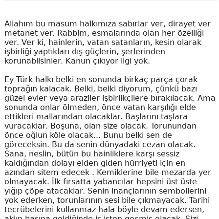
Allahım bu masum halkımıza sabırlar ver, dirayet ver
metanet ver. Rabbim, esmalarında olan her özelliği
ver. Ver ki, hainlerin, vatan satanların, kesin olarak
işbirliği yaptıkları dış güçlerin, şerlerinden
korunabilsinler. Kanun çıkıyor ilgi yok.
Ey Türk halkı belki en sonunda birkaç parça çorak
toprağın kalacak. Belki, belki diyorum, çünkü bazı
güzel evler veya araziler işbirlikçilere bırakılacak. Ama
sonunda onlar ölmeden, önce vatan karşılığı elde
ettikleri mallarından olacaklar. Başlarını taşlara
vuracaklar. Boşuna, olan size olacak. Torunundan
önce oğlun köle olacak... Bunu belki sen de
göreceksin. Bu da senin dünyadaki cezan olacak.
Sana, neslin, bütün bu hainliklere karşı sessiz
kaldığından dolayı elden giden hürriyeti için en
azından sitem edecek . Kemiklerine bile mezarda yer
olmayacak. İlk fırsatta yabancılar hepsini üst üste
yığıp çöpe atacaklar. Senin inançlarının sembollerini
yok ederken, torunlarının sesi bile çıkmayacak. Tarihi
tecrübelerini kullanmaz hala böyle devam edersen,
aklın başına geldiğinde iş işten geçmiş olacak. Sizi