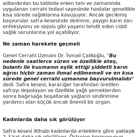
adlandırılan bu tabloda erken tanı ve zamanında
uygulanan cerrahi tedavi sayesinde hastalar genellikle
kısa sürede sağlıklarına kavuşuyor. Ancak gecikmiş
başvurular safra kesesinde delinme, yaygın karın zarı
enfeksiyonu ve sepsis gibi yaşamı tehdit eden ciddi
sağlık sorunlarına yol açabiliyor.
Ne zaman harekete geçmeli
Genel Cerrahi Uzmanı Dr. İsmail Çalıkoğlu, "
Bu
nedenle saatlerce süren ve özellikle ateş,
bulantı ile kusmanın eşlik ettiği şiddetli karın
ağrısı hiçbir zaman ihmal edilmemeli ve en kısa
sürede genel cerrahi uzmanına başvurulmalıdır
"
dedi. Safra kesesi, karaciğer tarafından üretilen
safrayı depolayan ve özellikle yağlı yemeklerden
sonra bağırsağa boşaltarak yağların sindirimine
yardımcı olan küçük ancak önemli bir organ.
Kadınlarda daha sık görülüyor
Safra kesesi iltihabı kadınlarda erkeklere göre yaklaşık
2-3 kat daha sık görülüyor. Östrojen hormonunun