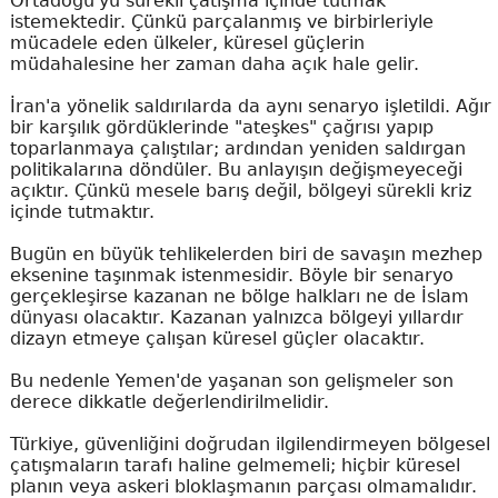
Ortadoğu'yu sürekli çatışma içinde tutmak
istemektedir. Çünkü parçalanmış ve birbirleriyle
mücadele eden ülkeler, küresel güçlerin
müdahalesine her zaman daha açık hale gelir.
İran'a yönelik saldırılarda da aynı senaryo işletildi. Ağır
bir karşılık gördüklerinde "ateşkes" çağrısı yapıp
toparlanmaya çalıştılar; ardından yeniden saldırgan
politikalarına döndüler. Bu anlayışın değişmeyeceği
açıktır. Çünkü mesele barış değil, bölgeyi sürekli kriz
içinde tutmaktır.
Bugün en büyük tehlikelerden biri de savaşın mezhep
eksenine taşınmak istenmesidir. Böyle bir senaryo
gerçekleşirse kazanan ne bölge halkları ne de İslam
dünyası olacaktır. Kazanan yalnızca bölgeyi yıllardır
dizayn etmeye çalışan küresel güçler olacaktır.
Bu nedenle Yemen'de yaşanan son gelişmeler son
derece dikkatle değerlendirilmelidir.
Türkiye, güvenliğini doğrudan ilgilendirmeyen bölgesel
çatışmaların tarafı haline gelmemeli; hiçbir küresel
planın veya askeri bloklaşmanın parçası olmamalıdır.