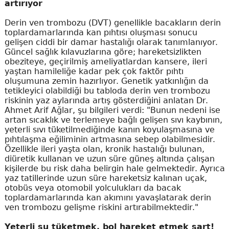
artırıyor
Derin ven trombozu (DVT) genellikle bacakların derin
toplardamarlarında kan pıhtısı oluşması sonucu
gelişen ciddi bir damar hastalığı olarak tanımlanıyor.
Güncel sağlık kılavuzlarına göre; hareketsizlikten
obeziteye, geçirilmiş ameliyatlardan kansere, ileri
yaştan hamileliğe kadar pek çok faktör pıhtı
oluşumuna zemin hazırlıyor. Genetik yatkınlığın da
tetikleyici olabildiği bu tabloda derin ven trombozu
riskinin yaz aylarında artış gösterdiğini anlatan Dr.
Ahmet Arif Ağlar, şu bilgileri verdi: "Bunun nedeni ise
artan sıcaklık ve terlemeye bağlı gelişen sıvı kaybının,
yeterli sıvı tüketilmediğinde kanın koyulaşmasına ve
pıhtılaşma eğiliminin artmasına sebep olabilmesidir.
Özellikle ileri yaşta olan, kronik hastalığı bulunan,
diüretik kullanan ve uzun süre güneş altında çalışan
kişilerde bu risk daha belirgin hale gelmektedir. Ayrıca
yaz tatillerinde uzun süre hareketsiz kalınan uçak,
otobüs veya otomobil yolculukları da bacak
toplardamarlarında kan akımını yavaşlatarak derin
ven trombozu gelişme riskini artırabilmektedir."
Yeterli su tüketmek, bol hareket etmek şart!