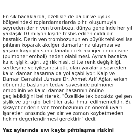
En sık bacaklarda, özellikle de baldır ve uyluk
bölgesindeki toplardamarlarda pıhtı oluşumuyla
seyreden derin ven trombozu, dünya genelinde her yıl
yaklaşık 10 milyon kişide teşhis edilen ciddi bir
hastalık. Derin ven trombozunun en büyük tehlikesi ise
pıhtının koparak akciğer damarlarına ulaşması ve
yaşam kaybıyla sonuçlanabilecek akciğer embolisine
(pulmoner emboli) neden olabilmesi. Ayrıca bacakta
kalıcı şişlik, ağrı, ağırlık hissi, ciltte renk değişikliği,
sertleşme ve iyileşmesi güç olan yaralarla seyreden
kalıcı damar hasarına da yol açabiliyor. Kalp ve
Damar Cerrahisi Uzmanı Dr. Ahmet Arif Ağlar, erken
dönemde başlanan tedavi sayesinde pulmoner
embolinin ve kalıcı damar hasarının önüne
geçilebildiğini belirterek, "Özellikle tek bacakta gelişen
şişlik ve ağrı gibi belirtiler asla ihmal edilmemelidir. Bu
şikayetler derin ven trombozunun en önemli uyarı
işaretleri arasında yer alır ve zaman kaybetmeden
hekim değerlendirmesi gerektirir" dedi.
Yaz aylarında sıvı kaybı pıhtılaşma riskini