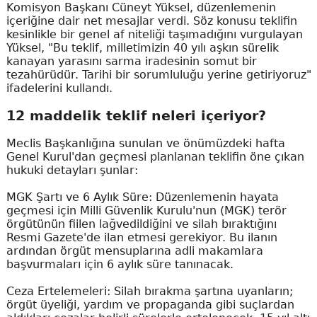
Komisyon Başkanı Cüneyt Yüksel, düzenlemenin
içeriğine dair net mesajlar verdi. Söz konusu teklifin
kesinlikle bir genel af niteliği taşımadığını vurgulayan
Yüksel, "Bu teklif, milletimizin 40 yılı aşkın sürelik
kanayan yarasını sarma iradesinin somut bir
tezahürüdür. Tarihi bir sorumluluğu yerine getiriyoruz"
ifadelerini kullandı.
12 maddelik teklif neleri içeriyor?
Meclis Başkanlığına sunulan ve önümüzdeki hafta
Genel Kurul'dan geçmesi planlanan teklifin öne çıkan
hukuki detayları şunlar:
MGK Şartı ve 6 Aylık Süre: Düzenlemenin hayata
geçmesi için Milli Güvenlik Kurulu'nun (MGK) terör
örgütünün fiilen lağvedildiğini ve silah bıraktığını
Resmi Gazete'de ilan etmesi gerekiyor. Bu ilanın
ardından örgüt mensuplarına adli makamlara
başvurmaları için 6 aylık süre tanınacak.
Ceza Ertelemeleri: Silah bırakma şartına uyanların;
örgüt üyeliği, yardım ve propaganda gibi suçlardan