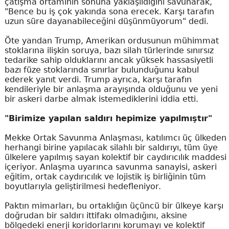
çatışma ortamının sonuna yaklaşıldığını savunarak,
"Bence bu iş çok yakında sona erecek. Karşı tarafın
uzun süre dayanabileceğini düşünmüyorum" dedi.
Öte yandan Trump, Amerikan ordusunun mühimmat
stoklarına ilişkin soruya, bazı silah türlerinde sınırsız
tedarike sahip olduklarını ancak yüksek hassasiyetli
bazı füze stoklarında sınırlar bulunduğunu kabul
ederek yanıt verdi. Trump ayrıca, karşı tarafın
kendileriyle bir anlaşma arayışında olduğunu ve yeni
bir askeri darbe almak istemediklerini iddia etti.
"Birimize yapılan saldırı hepimize yapılmıştır"
Mekke Ortak Savunma Anlaşması, katılımcı üç ülkeden
herhangi birine yapılacak silahlı bir saldırıyı, tüm üye
ülkelere yapılmış sayan kolektif bir caydırıcılık maddesi
içeriyor. Anlaşma uyarınca savunma sanayisi, askeri
eğitim, ortak caydırıcılık ve lojistik iş birliğinin tüm
boyutlarıyla geliştirilmesi hedefleniyor.
Paktın mimarları, bu ortaklığın üçüncü bir ülkeye karşı
doğrudan bir saldırı ittifakı olmadığını, aksine
bölgedeki enerji koridorlarını korumayı ve kolektif