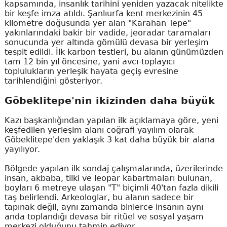
kapsamında, insanlık tarihini yeniden yazacak nitelikte
bir keşfe imza atıldı. Şanlıurfa kent merkezinin 45
kilometre doğusunda yer alan "Karahan Tepe"
yakınlarındaki bakir bir vadide, jeoradar taramaları
sonucunda yer altında gömülü devasa bir yerleşim
tespit edildi. İlk karbon testleri, bu alanın günümüzden
tam 12 bin yıl öncesine, yani avcı-toplayıcı
toplulukların yerleşik hayata geçiş evresine
tarihlendiğini gösteriyor.
Göbeklitepe'nin ikizinden daha büyük
Kazı başkanlığından yapılan ilk açıklamaya göre, yeni
keşfedilen yerleşim alanı coğrafi yayılım olarak
Göbeklitepe'den yaklaşık 3 kat daha büyük bir alana
yayılıyor.
Bölgede yapılan ilk sondaj çalışmalarında, üzerilerinde
insan, akbaba, tilki ve leopar kabartmaları bulunan,
boyları 6 metreye ulaşan "T" biçimli 40'tan fazla dikili
taş belirlendi. Arkeologlar, bu alanın sadece bir
tapınak değil, aynı zamanda binlerce insanın aynı
anda toplandığı devasa bir ritüel ve sosyal yaşam
merkezi olduğunu tahmin ediyor.