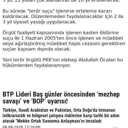
5 yıl, 15 yıldan çok alanlarınki de 10 yıl ertelenecek.
Bu sürede "terör suçu" işlenirse erteleme kararı
kaldırılacak. Düzenlemeden faydalanacaklar için 2 ila
3 yıl siyaset yasağı uygulanacak.
Örgüt faaliyeti kapsamında işlenen kasten öldürme
suçu ile 1 Haziran 2005'ten önce işlenen ve müebbet
veya ağırlaştırılmış müebbet hapis cezasını gerektiren
suçlar kapsam dışında olacak.
Yani terör örgütü PKK'nın elebaşı Abdullah Öcalan bu
hükümlerden faydalanamıyor.
BTP Lideri Baş günler öncesinden ‘mezhep
savaşı’ ve ‘BOP’ uyarısı!
Türkiye, Suudi Arabistan ve Pakistan, Orta Doğu’da tırmanan
istikrarsızlık ve bölgesel çatışma risklerine karşı tarihi bir adım
atarak "Mekke Ortak Savunma Anlaşması’nı imzaladı
08.08.2026 17:10:00