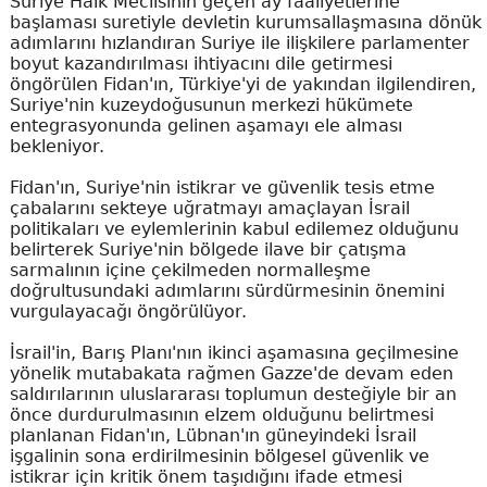
Suriye Halk Meclisinin geçen ay faaliyetlerine
başlaması suretiyle devletin kurumsallaşmasına dönük
adımlarını hızlandıran Suriye ile ilişkilere parlamenter
boyut kazandırılması ihtiyacını dile getirmesi
öngörülen Fidan'ın, Türkiye'yi de yakından ilgilendiren,
Suriye'nin kuzeydoğusunun merkezi hükümete
entegrasyonunda gelinen aşamayı ele alması
bekleniyor.
Fidan'ın, Suriye'nin istikrar ve güvenlik tesis etme
çabalarını sekteye uğratmayı amaçlayan İsrail
politikaları ve eylemlerinin kabul edilemez olduğunu
belirterek Suriye'nin bölgede ilave bir çatışma
sarmalının içine çekilmeden normalleşme
doğrultusundaki adımlarını sürdürmesinin önemini
vurgulayacağı öngörülüyor.
İsrail'in, Barış Planı'nın ikinci aşamasına geçilmesine
yönelik mutabakata rağmen Gazze'de devam eden
saldırılarının uluslararası toplumun desteğiyle bir an
önce durdurulmasının elzem olduğunu belirtmesi
planlanan Fidan'ın, Lübnan'ın güneyindeki İsrail
işgalinin sona erdirilmesinin bölgesel güvenlik ve
istikrar için kritik önem taşıdığını ifade etmesi