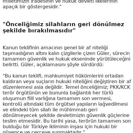
milletimizin iradesinin ve hukuk devleti ilkelerinin
apaçık bir göstergesidir."
"Önceliğimiz silahların geri dönülmez
şekilde bırakılmasıdır"
Kanun teklifinin amacının genel bir af niteliği
taşımadığının altını kalın çizgilerle çizen Güler, sürecin
tamamen güvenlik ve hukuk ekseninde yürütüleceğini
belirtti. Güler, açıklamasını şöyle sürdürdü:
"Bu kanun teklifi, mahkumiyet hükümlerini ortadan
kaldıran veya suçların hukuki niteliğini değiştiren bir af
düzenlemesi asla değildir. Temel önceliğimiz; PKK/KCK
terör örgütünün ve bununla bağlantılı her türlü
oluşumun fiili varlığına tamamen son vermesi,
kontrolü altındaki tüm örgütsel yapıların lağvedilmesi
ve elindeki tüm silah ile mühimmatı geri
dönülmeyecek şekilde devletimizin güvenlik güçlerine
teslim etmesidir. Bu tarihi yasa, terörün tamamen son
bulduğu bir Türkiye ikliminin inşası için hukuki bir
güvence ve çerçeve sunmaktadır."