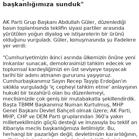
başkanlığımıza sunduk"
AK Parti Grup Başkanı Abdullah Güler, düzenlediği
basın toplantısında teklifin siyasi partiler arasında
yürütülen yoğun diyalog ve istişarelerin bir ürünü
olduğunu vurguladı. Güler, konuşmasında şu ifadelere
yer verdi:
"Cumhuriyetimizin ikinci asrında ülkemizin önüne yeni
imkanlar sunacak, demokrasimizi tahkim edecek ve
toplumsal kardeşliğimizi en üst seviyeye taşıyacak
tarihi bir adımı atmanın gururunu yaşıyoruz.
Cumhurbaşkanımız Sayın Recep Tayyip Erdoğan'ın
sıklıkla vurguladığı 'iç cepheyi tahkim etme' anlayışının
hukuki bir tezahürü olan bu düzenlemeyi,
meclisimizde çok geniş bir mutabakatla şekillendirdik.
Başta TBMM Başkanımız Numan Kurtulmuş, MHP
Genel Başkanı Devlet Bahçeli olmak üzere; AK Parti,
MHP, CHP ve DEM Parti gruplarından 360'a yakın
milletvekilimizin güçlü desteği ve imzasıyla bu teklif an
itibarıyla meclis başkanlığımıza iletilmiştir. Bu,
herhangi bir pazarlığın değil; devletimizin kararlılığının,