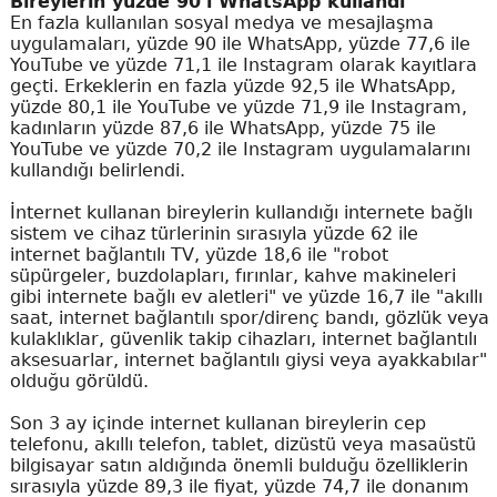
Bireylerin yüzde 90'ı WhatsApp kullandı
En fazla kullanılan sosyal medya ve mesajlaşma
uygulamaları, yüzde 90 ile WhatsApp, yüzde 77,6 ile
YouTube ve yüzde 71,1 ile Instagram olarak kayıtlara
geçti. Erkeklerin en fazla yüzde 92,5 ile WhatsApp,
yüzde 80,1 ile YouTube ve yüzde 71,9 ile Instagram,
kadınların yüzde 87,6 ile WhatsApp, yüzde 75 ile
YouTube ve yüzde 70,2 ile Instagram uygulamalarını
kullandığı belirlendi.
İnternet kullanan bireylerin kullandığı internete bağlı
sistem ve cihaz türlerinin sırasıyla yüzde 62 ile
internet bağlantılı TV, yüzde 18,6 ile "robot
süpürgeler, buzdolapları, fırınlar, kahve makineleri
gibi internete bağlı ev aletleri" ve yüzde 16,7 ile "akıllı
saat, internet bağlantılı spor/direnç bandı, gözlük veya
kulaklıklar, güvenlik takip cihazları, internet bağlantılı
aksesuarlar, internet bağlantılı giysi veya ayakkabılar"
olduğu görüldü.
Son 3 ay içinde internet kullanan bireylerin cep
telefonu, akıllı telefon, tablet, dizüstü veya masaüstü
bilgisayar satın aldığında önemli bulduğu özelliklerin
sırasıyla yüzde 89,3 ile fiyat, yüzde 74,7 ile donanım