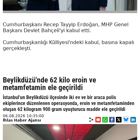
Cumhurbaşkanı Recep Tayyip Erdoğan, MHP Genel
Başkanı Devlet Bahçeli'yi kabul etti.
Cumhurbaşkanlığı Külliyesi'ndeki kabul, basına kapalı
gerçekleşti.
Beylikdüzü'nde 62 kilo eroin ve
metamfetamin ele geçirildi
İstanbul'un Beylikdüzü ilçesinde iki ev ve bir araca polis
ekiplerince düzenlenen operasyonda, eroin ve metamfetaminden
oluşan 62 kilogram 900 gram uyuşturucu madde ele geçirildi
06.08.2026 10:35:00
İhlas Haber Ajansı