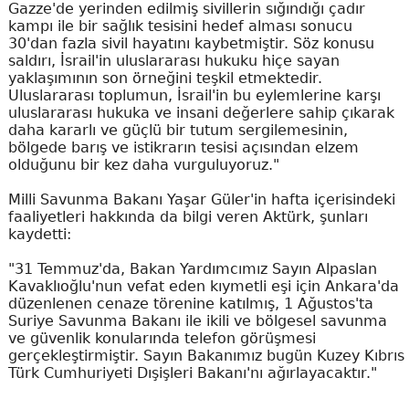
Gazze'de yerinden edilmiş sivillerin sığındığı çadır
kampı ile bir sağlık tesisini hedef alması sonucu
30'dan fazla sivil hayatını kaybetmiştir. Söz konusu
saldırı, İsrail'in uluslararası hukuku hiçe sayan
yaklaşımının son örneğini teşkil etmektedir.
Uluslararası toplumun, İsrail'in bu eylemlerine karşı
uluslararası hukuka ve insani değerlere sahip çıkarak
daha kararlı ve güçlü bir tutum sergilemesinin,
bölgede barış ve istikrarın tesisi açısından elzem
olduğunu bir kez daha vurguluyoruz."
Milli Savunma Bakanı Yaşar Güler'in hafta içerisindeki
faaliyetleri hakkında da bilgi veren Aktürk, şunları
kaydetti:
"31 Temmuz'da, Bakan Yardımcımız Sayın Alpaslan
Kavaklıoğlu'nun vefat eden kıymetli eşi için Ankara'da
düzenlenen cenaze törenine katılmış, 1 Ağustos'ta
Suriye Savunma Bakanı ile ikili ve bölgesel savunma
ve güvenlik konularında telefon görüşmesi
gerçekleştirmiştir. Sayın Bakanımız bugün Kuzey Kıbrıs
Türk Cumhuriyeti Dışişleri Bakanı'nı ağırlayacaktır."