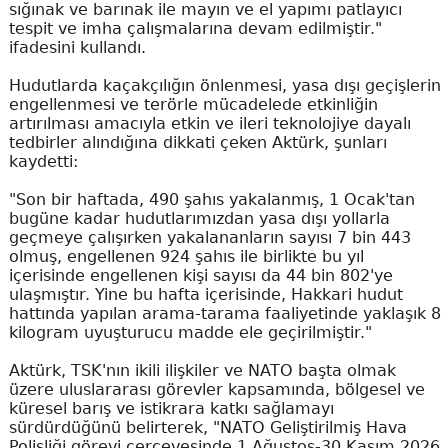
sığınak ve barınak ile mayın ve el yapımı patlayıcı
tespit ve imha çalışmalarına devam edilmiştir."
ifadesini kullandı.
Hudutlarda kaçakçılığın önlenmesi, yasa dışı geçişlerin
engellenmesi ve terörle mücadelede etkinliğin
artırılması amacıyla etkin ve ileri teknolojiye dayalı
tedbirler alındığına dikkati çeken Aktürk, şunları
kaydetti:
"Son bir haftada, 490 şahıs yakalanmış, 1 Ocak'tan
bugüne kadar hudutlarımızdan yasa dışı yollarla
geçmeye çalışırken yakalananların sayısı 7 bin 443
olmuş, engellenen 924 şahıs ile birlikte bu yıl
içerisinde engellenen kişi sayısı da 44 bin 802'ye
ulaşmıştır. Yine bu hafta içerisinde, Hakkari hudut
hattında yapılan arama-tarama faaliyetinde yaklaşık 8
kilogram uyuşturucu madde ele geçirilmiştir."
Aktürk, TSK'nın ikili ilişkiler ve NATO başta olmak
üzere uluslararası görevler kapsamında, bölgesel ve
küresel barış ve istikrara katkı sağlamayı
sürdürdüğünü belirterek, "NATO Geliştirilmiş Hava
Polisliği görevi çerçevesinde 1 Ağustos-30 Kasım 2026