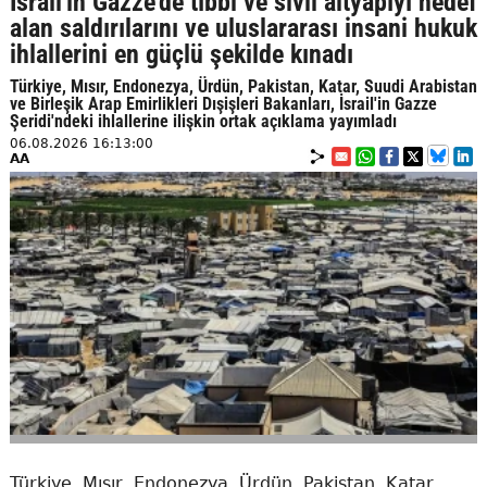
İsrail'in Gazze'de tıbbi ve sivil altyapıyı hedef
alan saldırılarını ve uluslararası insani hukuk
ihlallerini en güçlü şekilde kınadı
Türkiye, Mısır, Endonezya, Ürdün, Pakistan, Katar, Suudi Arabistan
ve Birleşik Arap Emirlikleri Dışişleri Bakanları, İsrail'in Gazze
Şeridi'ndeki ihlallerine ilişkin ortak açıklama yayımladı
06.08.2026 16:13:00
AA
Türkiye, Mısır, Endonezya, Ürdün, Pakistan, Katar,