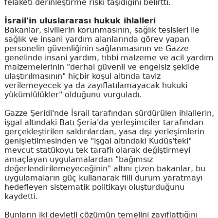
felaketi derinleştirme riski taşıdığını belirtti.
İsrail'in uluslararası hukuk ihlalleri
Bakanlar, sivillerin korunmasının, sağlık tesisleri ile
sağlık ve insani yardım alanlarında görev yapan
personelin güvenliğinin sağlanmasının ve Gazze
genelinde insani yardım, tıbbi malzeme ve acil yardım
malzemelerinin "derhal güvenli ve engelsiz şekilde
ulaştırılmasının" hiçbir koşul altında taviz
verilemeyecek ya da zayıflatılamayacak hukuki
yükümlülükler" olduğunu vurguladı.
Gazze Şeridi'nde İsrail tarafından sürdürülen ihlallerin,
işgal altındaki Batı Şeria'da yerleşimciler tarafından
gerçekleştirilen saldırılardan, yasa dışı yerleşimlerin
genişletilmesinden ve "işgal altındaki Kudüs'teki"
mevcut statükoyu tek taraflı olarak değiştirmeyi
amaçlayan uygulamalardan "bağımsız
değerlendirilemeyeceğinin" altını çizen bakanlar, bu
uygulamaların güç kullanarak fiili durum yaratmayı
hedefleyen sistematik politikayı oluşturduğunu
kaydetti.
Bunların iki devletli çözümün temelini zayıflattığını