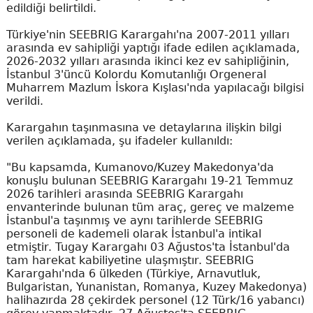
edildiği belirtildi.
Türkiye'nin SEEBRIG Karargahı'na 2007-2011 yılları
arasında ev sahipliği yaptığı ifade edilen açıklamada,
2026-2032 yılları arasında ikinci kez ev sahipliğinin,
İstanbul 3'üncü Kolordu Komutanlığı Orgeneral
Muharrem Mazlum İskora Kışlası'nda yapılacağı bilgisi
verildi.
Karargahın taşınmasına ve detaylarına ilişkin bilgi
verilen açıklamada, şu ifadeler kullanıldı:
"Bu kapsamda, Kumanovo/Kuzey Makedonya'da
konuşlu bulunan SEEBRIG Karargahı 19-21 Temmuz
2026 tarihleri arasında SEEBRIG Karargahı
envanterinde bulunan tüm araç, gereç ve malzeme
İstanbul'a taşınmış ve aynı tarihlerde SEEBRIG
personeli de kademeli olarak İstanbul'a intikal
etmiştir. Tugay Karargahı 03 Ağustos'ta İstanbul'da
tam harekat kabiliyetine ulaşmıştır. SEEBRIG
Karargahı'nda 6 ülkeden (Türkiye, Arnavutluk,
Bulgaristan, Yunanistan, Romanya, Kuzey Makedonya)
halihazırda 28 çekirdek personel (12 Türk/16 yabancı)