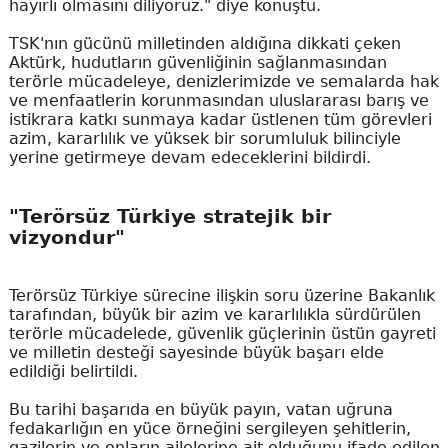
hayırlı olmasını diliyoruz." diye konuştu.
TSK'nın gücünü milletinden aldığına dikkati çeken
Aktürk, hudutların güvenliğinin sağlanmasından
terörle mücadeleye, denizlerimizde ve semalarda hak
ve menfaatlerin korunmasından uluslararası barış ve
istikrara katkı sunmaya kadar üstlenen tüm görevleri
azim, kararlılık ve yüksek bir sorumluluk bilinciyle
yerine getirmeye devam edeceklerini bildirdi.
"Terörsüz Türkiye stratejik bir
vizyondur"
Terörsüz Türkiye sürecine ilişkin soru üzerine Bakanlık
tarafından, büyük bir azim ve kararlılıkla sürdürülen
terörle mücadelede, güvenlik güçlerinin üstün gayreti
ve milletin desteği sayesinde büyük başarı elde
edildiği belirtildi.
Bu tarihi başarıda en büyük payın, vatan uğruna
fedakarlığın en yüce örneğini sergileyen şehitlerin,
gazilerin ve onların ailelerine ait olduğunu ifade edilen