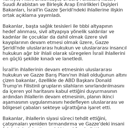
Suudi Arabistan ve Birleşik Arap Emirlikleri Dışişleri
Bakanları, İsrail'in Gazze Şeridi'ndeki ihlallerine ilişkin
ortak açıklama yayımladı.
Bakanlar, başta sağlık tesisleri ile tıbbi altyapının
hedef alınması, sivil altyapıya yönelik saldırılar ve
kadınlar ile çocuklar da dahil olmak üzere sivil
kayıplarının devam etmesi olmak üzere, Gazze
Şeridi'nde uluslararası hukukun ve uluslararası insancıl
hukukun ağır bir ihlali olarak süregelen İsrail ihlallerini
en güçlü şekilde kınadı ve lanetledi.
İsrail'in ihlallerinin devam etmesinin uluslararası
hukukun ve Gazze Barış Planı'nın ihlali olduğunun altını
çizen bakanlar, özellikle de ABD Başkanı Donald
Trump'ın Filistinli grupların silahların sınırlandırılmasını
da içeren yol haritasını kabul ettiğini duyurmasının
ardından ihlallerin devam etmesinin, planın ikinci
aşamasının uygulanmasını hedefleyen uluslararası ve
bölgesel çabaları sekteye uğrattığına işaret etti.
Bakanlar, ihlallerin siyasi süreci tehdit ettiğini,
çatışmaları yeniden tırmandırma ve Gazze'deki insani