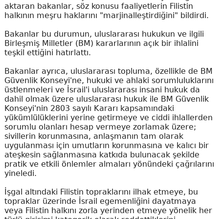
aktaran bakanlar, söz konusu faaliyetlerin Filistin
halkının meşru haklarını "marjinalleştirdiğini" bildirdi.
Bakanlar bu durumun, uluslararası hukukun ve ilgili
Birleşmiş Milletler (BM) kararlarının açık bir ihlalini
teşkil ettiğini hatırlattı.
Bakanlar ayrıca, uluslararası topluma, özellikle de BM
Güvenlik Konseyi'ne, hukuki ve ahlaki sorumluluklarını
üstlenmeleri ve İsrail'i uluslararası insani hukuk da
dahil olmak üzere uluslararası hukuk ile BM Güvenlik
Konseyi'nin 2803 sayılı Kararı kapsamındaki
yükümlülüklerini yerine getirmeye ve ciddi ihlallerden
sorumlu olanları hesap vermeye zorlamak üzere;
sivillerin korunmasına, anlaşmanın tam olarak
uygulanması için umutların korunmasına ve kalıcı bir
ateşkesin sağlanmasına katkıda bulunacak şekilde
pratik ve etkili önlemler almaları yönündeki çağrılarını
yineledi.
İşgal altındaki Filistin topraklarını ilhak etmeye, bu
topraklar üzerinde İsrail egemenliğini dayatmaya
veya Filistin halkını zorla yerinden etmeye yönelik her