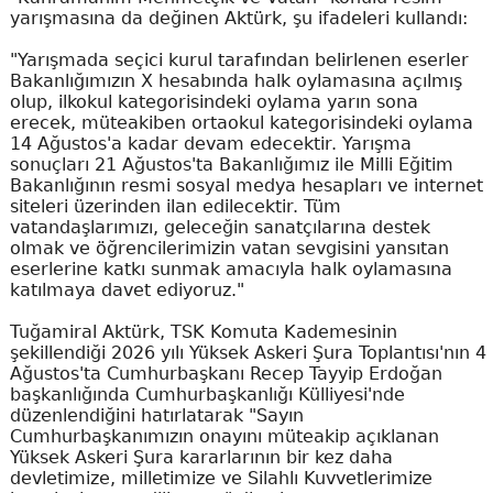
yarışmasına da değinen Aktürk, şu ifadeleri kullandı:
"Yarışmada seçici kurul tarafından belirlenen eserler
Bakanlığımızın X hesabında halk oylamasına açılmış
olup, ilkokul kategorisindeki oylama yarın sona
erecek, müteakiben ortaokul kategorisindeki oylama
14 Ağustos'a kadar devam edecektir. Yarışma
sonuçları 21 Ağustos'ta Bakanlığımız ile Milli Eğitim
Bakanlığının resmi sosyal medya hesapları ve internet
siteleri üzerinden ilan edilecektir. Tüm
vatandaşlarımızı, geleceğin sanatçılarına destek
olmak ve öğrencilerimizin vatan sevgisini yansıtan
eserlerine katkı sunmak amacıyla halk oylamasına
katılmaya davet ediyoruz."
Tuğamiral Aktürk, TSK Komuta Kademesinin
şekillendiği 2026 yılı Yüksek Askeri Şura Toplantısı'nın 4
Ağustos'ta Cumhurbaşkanı Recep Tayyip Erdoğan
başkanlığında Cumhurbaşkanlığı Külliyesi'nde
düzenlendiğini hatırlatarak "Sayın
Cumhurbaşkanımızın onayını müteakip açıklanan
Yüksek Askeri Şura kararlarının bir kez daha
devletimize, milletimize ve Silahlı Kuvvetlerimize