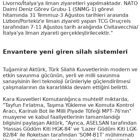
Livorno/İtalya'ya liman ziyaretleri yapılmaktadır. NATO
Daimi Deniz Görev Grubu-1 (SNMG-1) görevi
hitamında 31 Temmuz-3 Ağustos tarihleri arasında
Lizbon/Portekiz'e liman ziyareti yapan TCG Oruçreis
tarafından 7-11 Ağustos tarih aralığında Civitavecchia/
İtalya'ya liman ziyareti gerçekleştirilecektir."
Envantere yeni giren silah sistemleri
Tuğamiral Aktürk, Türk Silahlı Kuvvetlerinin modern ve
etkin savunma gücünün, yerli ve milli savunma
sanayisinin ileri teknoloji ürünleriyle güçlendirilmesi
çalışmalarının da kararlılıkla devam ettiğini belirtti.
Kara Kuvvetleri Komutanlığınca muhtelif miktarda,
"Tayfun Fırlatma, Taşıma Yükleme ve Komuta Kontrol
Aracı, Karinalı Bot ile Milli Piyade Tüfeği MPT-76'nın"
muayene ve kabul faaliyetlerinin tamamlandığı
bilgisini paylaşan Aktürk, "Ayrıca, ASELSAN tarafından
'Hassas Güdüm Kiti HGK-84' ve 'Lazer Güdüm Kiti LGK-
82/84' ile Roketsan tarafından 'SOM-B1T' mühimmatı