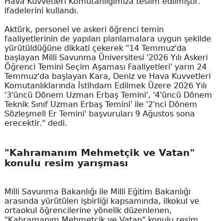
Hava Kuvvetleri Komutanlığımıza teslim edilmiştir."
ifadelerini kullandı.
Aktürk, personel ve askeri öğrenci temin
faaliyetlerinin de yapılan planlamalara uygun şekilde
yürütüldüğüne dikkati çekerek "14 Temmuz'da
başlayan Milli Savunma Üniversitesi '2026 Yılı Askeri
Öğrenci Temini Seçim Aşaması Faaliyetleri' yarın 24
Temmuz'da başlayan Kara, Deniz ve Hava Kuvvetleri
Komutanlıklarında İstihdam Edilmek Üzere 2026 Yılı
'3'üncü Dönem Uzman Erbaş Temini', '4'üncü Dönem
Teknik Sınıf Uzman Erbaş Temini' ile '2'nci Dönem
Sözleşmeli Er Temini' başvuruları 9 Ağustos sona
erecektir." dedi.
"Kahramanım Mehmetçik ve Vatan"
konulu resim yarışması
Milli Savunma Bakanlığı ile Milli Eğitim Bakanlığı
arasında yürütülen işbirliği kapsamında, ilkokul ve
ortaokul öğrencilerine yönelik düzenlenen,
"Kahramanım Mehmetçik ve Vatan" konulu resim