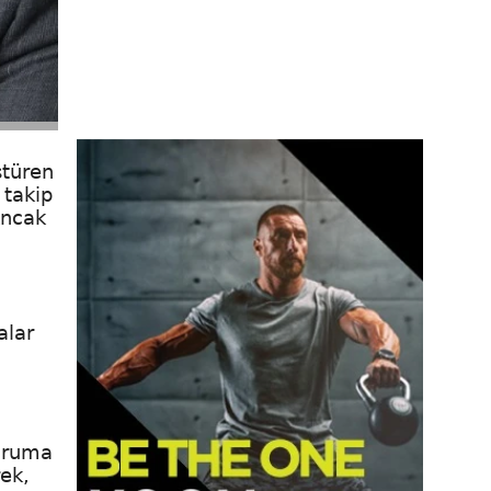
ştüren
 takip
Ancak
alar
duruma
ek,