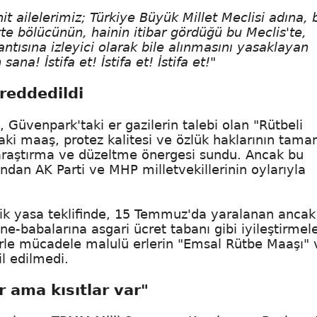
t ailelerimiz; Türkiye Büyük Millet Meclisi adına, b
e bölücünün, hainin itibar gördüğü bu Meclis'te,
lantısına izleyici olarak bile alınmasını yasaklayan
na! İstifa et! İstifa et! İstifa et!"
reddedildi
, Güvenpark'taki er gazilerin talebi olan "Rütbeli
ndaki maaş, protez kalitesi ve özlük haklarının tam
araştırma ve düzeltme önergesi sundu. Ancak bu
ından AK Parti ve MHP milletvekillerinin oylarıyla
k yasa teklifinde, 15 Temmuz'da yaralanan ancak
e-babalarına asgari ücret tabanı gibi iyileştirmel
örle mücadele malulü erlerin "Emsal Rütbe Maaşı" 
il edilmedi.
r ama kısıtlar var"