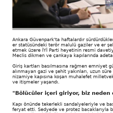
Ankara Güvenpark'ta haftalardır sürdürdükler
er statüsündeki terör malulü gaziler ve er şehit
etmek üzere İYİ Parti heyetinin resmi daveti
Meclis dikmen ve çankaya kapılarında adeta bi
Giriş kartları basılmasına rağmen emniyet gü
alınmayan gazi ve şehit yakınları, uzun sür
nizamiye kapısına koşan muhalefet milletvekil
ve itişmeler yaşandı.
"Bölücüler içeri giriyor, biz neden
Kapı önünde tekerlekli sandalyeleriyle ve ba
feryat etti. Sedyede ve protez bacaklarıyla 