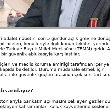
i adalet nöbetini son 5 gündür açlık grevine dönü
 aileleri, kendileriyle ilgili kanun teklifini yerinde
yle Türkiye Büyük Millet Meclisi'ne (TBMM) geldi. 
r güvenlik ablukasıyla karşılaştılar.
çleri ve meclis koruma amirliği tarafından içeriye
e kapıda bekletildi. Duruma müdahale etmek için
leri ile güvenlik güçleri arasında çok sert tartışm
 dışarıdayız?"
stonlarıyla barikatın açılmasını bekleyen gaziler 
bekleyen kahramanlar, kolluk kuvvetlerine seslener