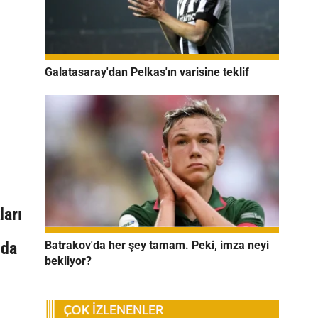
Galatasaray'dan Pelkas'ın varisine teklif
ları
Batrakov'da her şey tamam. Peki, imza neyi
ıda
bekliyor?