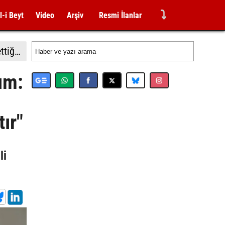
⤵
l-i Beyt
Video
Arşiv
Resmi İlanlar
İsrail'in Gazze'de ateşkesin ikinci aşamasının uygulanmasına ilişkin yeni yol haritasını reddettiği bildirildi
ım:
ır"
li