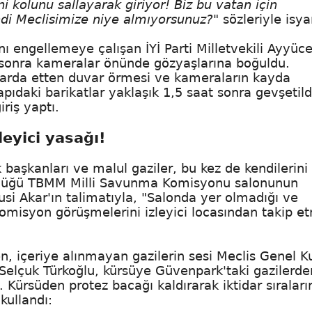
ini kolunu sallayarak giriyor! Biz bu vatan için
kendi Meclisimize niye almıyorsunuz?"
sözleriyle isya
ı engellemeye çalışan İYİ Parti Milletvekili Ayyüc
an sonra kameralar önünde gözyaşlarına boğuldu.
apılarda etten duvar örmesi ve kameraların kayda
pıdaki barikatlar yaklaşık 1,5 saat sonra gevşetild
iriş yaptı.
eyici yasağı!
başkanları ve malul gaziler, bu kez de kendilerini
şüldüğü TBMM Milli Savunma Komisyonu salonunun
si Akar'ın talimatıyla, "Salonda yer olmadığı ve
komisyon görüşmelerini izleyici locasından takip e
 içeriye alınmayan gazilerin sesi Meclis Genel K
li Selçuk Türkoğlu, kürsüye Güvenpark'taki gazilerde
ı. Kürsüden protez bacağı kaldırarak iktidar sıraları
kullandı: