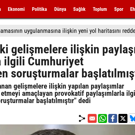
m
Ekonomi
Politika
Dünya
Sağlık
Toplum
Spor
Eh
i gelişmelere ilişkin paylaş
 ilgili Cumhuriyet
n soruşturmalar başlatılmışt
nan gelişmelere ilişkin yapılan paylaşımlar
 etmeyi amaçlayan provokatif paylaşımlarla ilgi
uşturmalar başlatılmıştır" dedi