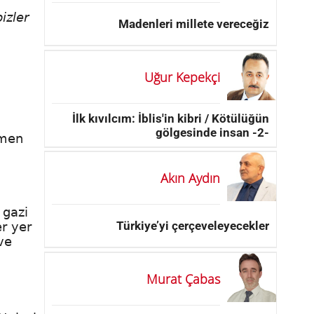
izler
Madenleri millete vereceğiz
Uğur Kepekçi
İlk kıvılcım: İblis'in kibri / Kötülüğün
gölgesinde insan -2-
amen
Akın Aydın
 gazi
Türkiye’yi çerçeveleyecekler
er yer
ve
Murat Çabas