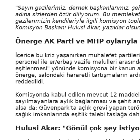
"Sayın gazilerimiz, dernek başkanlarımız, şehi
adına sizlerden özür diliyorum. Bu memlekett
gazilerimizin kendileriyle ilgili komisyon top
Komisyon Başkanı Hulusi Akar, yazıklar olsun sa
Önerge AK Parti ve MHP oylarıyla 
İçeride bu kriz yaşanırken muhalefet partileri
personel ile er/erbaş vazife malulleri arası
eşitlenmesi" yönünde komisyona bir kanun 
önerge, salondaki hararetli tartışmaların ard
reddedildi.
Komisyonda kabul edilen mevcut 12 maddeli
sayılmayanlara aylık bağlanması ve şehit ann
alsa da; Güvenpark'ta açlık grevi yapan ter
sağlık imkanlarında eşitlik talebi taslağa dah
Hulusi Akar: "Gönül çok şey istiyo