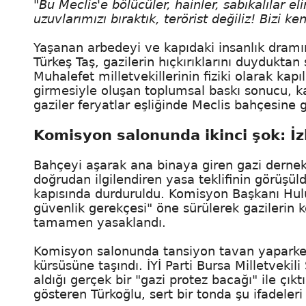
"Bu Meclis'e bölücüler, hainler, sabıkalılar el
uzuvlarımızı bıraktık, terörist değiliz! Bizi 
Yaşanan arbedeyi ve kapıdaki insanlık dramın
Türkeş Taş, gazilerin hıçkırıklarını duydukt
Muhalefet milletvekillerinin fiziki olarak k
girmesiyle oluşan toplumsal baskı sonucu, ka
gaziler feryatlar eşliğinde Meclis bahçesine g
Komisyon salonunda ikinci şok: İzl
Bahçeyi aşarak ana binaya giren gazi dernek 
doğrudan ilgilendiren yasa teklifinin görü
kapısında durduruldu. Komisyon Başkanı Hulu
güvenlik gerekçesi" öne sürülerek gazilerin 
tamamen yasaklandı.
Komisyon salonunda tansiyon tavan yaparken,
kürsüsüne taşındı. İYİ Parti Bursa Milletveki
aldığı gerçek bir "gazi protez bacağı" ile çıkt
gösteren Türkoğlu, sert bir tonda şu ifadeleri 