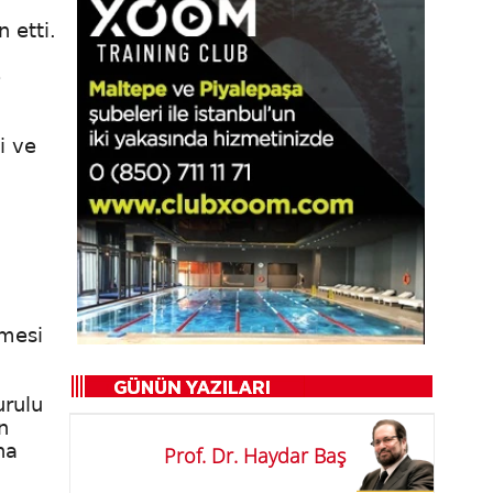
n etti.
e
i ve
tmesi
urulu
n
na
Prof. Dr. Haydar Baş