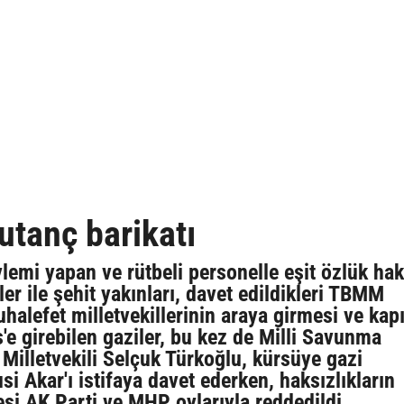
utanç barikatı
emi yapan ve rütbeli personelle eşit özlük hak
ler ile şehit yakınları, davet edildikleri TBMM
halefet milletvekillerinin araya girmesi ve kap
e girebilen gaziler, bu kez de Milli Savunma
Milletvekili Selçuk Türkoğlu, kürsüye gazi
i Akar'ı istifaya davet ederken, haksızlıkların
si AK Parti ve MHP oylarıyla reddedildi