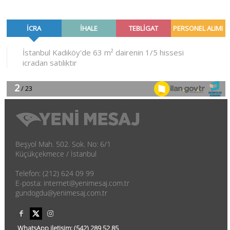
Beşyol Mah. 502. Sok. No: 6/1
Küçükçekmece / İstanbul
Telefon: (212) 624 09 99
E-posta: internet@yenimesaj.com.tr
gundogdu@yenimesaj.com.tr
WhatsApp iletişim:
(542)
289 52 85