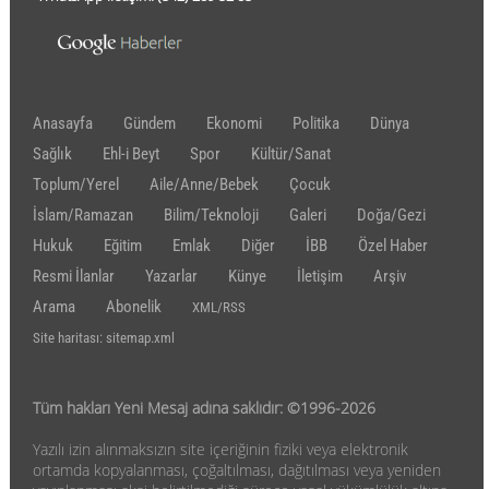
Anasayfa
Gündem
Ekonomi
Politika
Dünya
Sağlık
Ehl-i Beyt
Spor
Kültür/Sanat
Toplum/Yerel
Aile/Anne/Bebek
Çocuk
İslam/Ramazan
Bilim/Teknoloji
Galeri
Doğa/Gezi
Hukuk
Eğitim
Emlak
Diğer
İBB
Özel Haber
Resmi İlanlar
Yazarlar
Künye
İletişim
Arşiv
Arama
Abonelik
XML/RSS
Site haritası: sitemap.xml
Tüm hakları Yeni Mesaj adına saklıdır: ©1996-2026
Yazılı izin alınmaksızın site içeriğinin fiziki veya elektronik
ortamda kopyalanması, çoğaltılması, dağıtılması veya yeniden