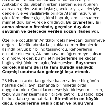
Anıtkabir oldu. Sabahın erken saatlerinden itibaren
akın akın gelen vatandaşlar; çocuklarıyla, aileleriyle,
gençleriyle ve yaşlılarıyla birlikte Ata'nın huzuruna
çıktı. Kimi elinde çiçek, kimi bayrak, kimi ise sadece
minnet dolu bir yürekle oradaydı.
Bu ziyaretler, bir
anma olmanın ötesinde, geçmişe duyulan
saygının ve geleceğe verilen sözün ifadesiydi.
Özellikle çocukların Anıtkabir'deki heyecanı görülmeye
değerdi. Küçük adımlarla çıktıkları o merdivenlerde
aslında büyük bir bilinç taşınıyordu. Rehberlerini
dikkatle dinleyen, Ata'nın hayatını öğrenmeye çalışan
o minik yürekler, bu milletin değerlerine ne kadar
bağlı yetiştiğinin en açık göstergesiydi.
Bayramın
gerçek anlamı da işte tam burada saklıydı:
Geçmişi unutmadan geleceği inşa etmek.
23 Nisan'ın ardından geriye kalan sadece bir günün
hatırası değil, aynı zamanda bir milletin ortak
duyguları oldu. Çocukların neşesiyle birleşen milli ruh,
toplumun her kesimini bir araya getirdi. Bu tablo, bize
bir kez daha şunu hatırlattı:
Bir milletin en büyük
gücü, değerlerine sahip çıkan ve bunu yeni