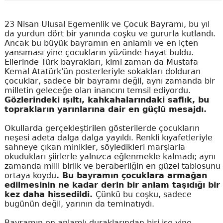
23 Nisan Ulusal Egemenlik ve Çocuk Bayramı, bu yıl
da yurdun dört bir yanında coşku ve gururla kutlandı.
Ancak bu büyük bayramın en anlamlı ve en içten
yansıması yine çocukların yüzünde hayat buldu.
Ellerinde Türk bayrakları, kimi zaman da Mustafa
Kemal Atatürk'ün posterleriyle sokakları dolduran
çocuklar, sadece bir bayramı değil, aynı zamanda bir
milletin geleceğe olan inancını temsil ediyordu.
Gözlerindeki ışıltı, kahkahalarındaki saflık, bu
toprakların yarınlarına dair en güçlü mesajdı.
Okullarda gerçekleştirilen gösterilerde çocukların
neşesi adeta dalga dalga yayıldı. Renkli kıyafetleriyle
sahneye çıkan minikler, söyledikleri marşlarla
okudukları şiirlerle yalnızca eğlenmekle kalmadı; aynı
zamanda milli birlik ve beraberliğin en güzel tablosunu
ortaya koydu
. Bu bayramın çocuklara armağan
edilmesinin ne kadar derin bir anlam taşıdığı bir
kez daha hissedildi.
Çünkü bu coşku, sadece
bugünün değil, yarının da teminatıydı.
Bayramın en anlamlı duraklarından biri ise yine