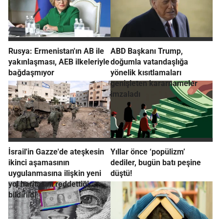
Rusya: Ermenistan'ın AB ile
ABD Başkanı Trump,
yakınlaşması, AEB ilkeleriyle
doğumla vatandaşlığa
bağdaşmıyor
yönelik kısıtlamaları
genişleten kararnameler
imzaladı
İsrail'in Gazze'de ateşkesin
Yıllar önce ‘popülizm’
ikinci aşamasının
dediler, bugün batı peşine
uygulanmasına ilişkin yeni
düştü!
yol haritasını reddettiği
bildirildi