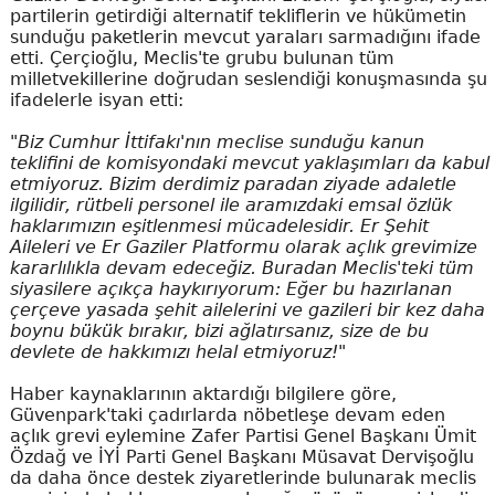
partilerin getirdiği alternatif tekliflerin ve hükümetin
sunduğu paketlerin mevcut yaraları sarmadığını ifade
etti. Çerçioğlu, Meclis'te grubu bulunan tüm
milletvekillerine doğrudan seslendiği konuşmasında şu
ifadelerle isyan etti:
"Biz Cumhur İttifakı'nın meclise sunduğu kanun
teklifini de komisyondaki mevcut yaklaşımları da kabul
etmiyoruz. Bizim derdimiz paradan ziyade adaletle
ilgilidir, rütbeli personel ile aramızdaki emsal özlük
haklarımızın eşitlenmesi mücadelesidir. Er Şehit
Aileleri ve Er Gaziler Platformu olarak açlık grevimize
kararlılıkla devam edeceğiz. Buradan Meclis'teki tüm
siyasilere açıkça haykırıyorum: Eğer bu hazırlanan
çerçeve yasada şehit ailelerini ve gazileri bir kez daha
boynu bükük bırakır, bizi ağlatırsanız, size de bu
devlete de hakkımızı helal etmiyoruz!"
Haber kaynaklarının aktardığı bilgilere göre,
Güvenpark'taki çadırlarda nöbetleşe devam eden
açlık grevi eylemine Zafer Partisi Genel Başkanı Ümit
Özdağ ve İYİ Parti Genel Başkanı Müsavat Dervişoğlu
da daha önce destek ziyaretlerinde bulunarak meclis