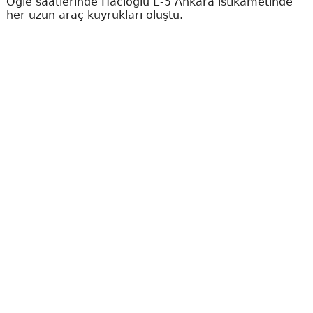
Öğle saatlerinde Hacıoğlu E-5 Ankara istikametinde
her uzun araç kuyrukları oluştu.