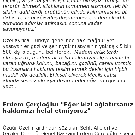
hiçbir gizli ya da yanlış işin içinde olmayız. Türkiye'de
terörün bitmesi, silahların tamamen susması, tek bir
silahın dahi terör örgütünün elinde kalmaması ve bir
daha hiçbir ocağa ateş düşmemesi için demokratik
zeminde adımlar atılmasını sonuna kadar
savunuyoruz."
Özel ayrıca, Türkiye genelinde hak mağduriyeti
yaşayan er gazi ve şehit yakını sayısının yaklaşık 5 bin
500 kişi olduğunu belirterek,
"Madem artık terör
olmayacak, madem artık kan akmayacak; o halde bu
vatan uğruna kolunu, bacağını, gözünü, canını vermiş
bu insanlara haklarını teslim etmek devlet için hiçbir
maddi yük değildir. El insaf diyerek Meclis çatısı
altında sesiniz olmaya devam edeceğiz"
vurgusunu
yaptı.
Erdem Çerçioğlu: "Eğer bizi ağlatırsanız
hakkımızı helal etmiyoruz"
Özgür Özel'in ardından söz alan Şehit Aileleri ve
Gaziler Derneği Genel Başkanı Erdem Çerçioğlu, siyasi