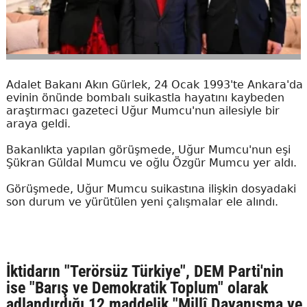
Adalet Bakanı Akın Gürlek, 24 Ocak 1993'te Ankara'da
evinin önünde bombalı suikastla hayatını kaybeden
araştırmacı gazeteci Uğur Mumcu'nun ailesiyle bir
araya geldi.
Bakanlıkta yapılan görüşmede, Uğur Mumcu'nun eşi
Şükran Güldal Mumcu ve oğlu Özgür Mumcu yer aldı.
Görüşmede, Uğur Mumcu suikastına ilişkin dosyadaki
son durum ve yürütülen yeni çalışmalar ele alındı.
İktidarın "Terörsüz Türkiye", DEM Parti'nin
ise "Barış ve Demokratik Toplum" olarak
adlandırdığı 12 maddelik "Millî Dayanışma ve