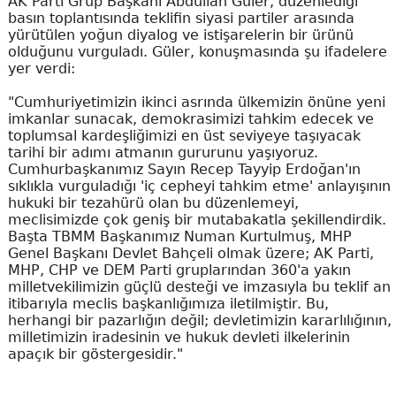
AK Parti Grup Başkanı Abdullah Güler, düzenlediği
basın toplantısında teklifin siyasi partiler arasında
yürütülen yoğun diyalog ve istişarelerin bir ürünü
olduğunu vurguladı. Güler, konuşmasında şu ifadelere
yer verdi:
"Cumhuriyetimizin ikinci asrında ülkemizin önüne yeni
imkanlar sunacak, demokrasimizi tahkim edecek ve
toplumsal kardeşliğimizi en üst seviyeye taşıyacak
tarihi bir adımı atmanın gururunu yaşıyoruz.
Cumhurbaşkanımız Sayın Recep Tayyip Erdoğan'ın
sıklıkla vurguladığı 'iç cepheyi tahkim etme' anlayışının
hukuki bir tezahürü olan bu düzenlemeyi,
meclisimizde çok geniş bir mutabakatla şekillendirdik.
Başta TBMM Başkanımız Numan Kurtulmuş, MHP
Genel Başkanı Devlet Bahçeli olmak üzere; AK Parti,
MHP, CHP ve DEM Parti gruplarından 360'a yakın
milletvekilimizin güçlü desteği ve imzasıyla bu teklif an
itibarıyla meclis başkanlığımıza iletilmiştir. Bu,
herhangi bir pazarlığın değil; devletimizin kararlılığının,
milletimizin iradesinin ve hukuk devleti ilkelerinin
apaçık bir göstergesidir."