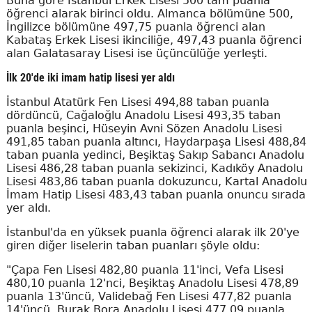
Buna göre İstanbul Erkek Lisesi 500 tam puanla
öğrenci alarak birinci oldu. Almanca bölümüne 500,
İngilizce bölümüne 497,75 puanla öğrenci alan
Kabataş Erkek Lisesi ikinciliğe, 497,43 puanla öğrenci
alan Galatasaray Lisesi ise üçüncülüğe yerleşti.
İlk 20'de iki imam hatip lisesi yer aldı
İstanbul Atatürk Fen Lisesi 494,88 taban puanla
dördüncü, Cağaloğlu Anadolu Lisesi 493,35 taban
puanla beşinci, Hüseyin Avni Sözen Anadolu Lisesi
491,85 taban puanla altıncı, Haydarpaşa Lisesi 488,84
taban puanla yedinci, Beşiktaş Sakıp Sabancı Anadolu
Lisesi 486,28 taban puanla sekizinci, Kadıköy Anadolu
Lisesi 483,86 taban puanla dokuzuncu, Kartal Anadolu
İmam Hatip Lisesi 483,43 taban puanla onuncu sırada
yer aldı.
İstanbul'da en yüksek puanla öğrenci alarak ilk 20'ye
giren diğer liselerin taban puanları şöyle oldu:
"Çapa Fen Lisesi 482,80 puanla 11'inci, Vefa Lisesi
480,10 puanla 12'nci, Beşiktaş Anadolu Lisesi 478,89
puanla 13'üncü, Validebağ Fen Lisesi 477,82 puanla
14'üncü, Burak Bora Anadolu Lisesi 477,09 puanla