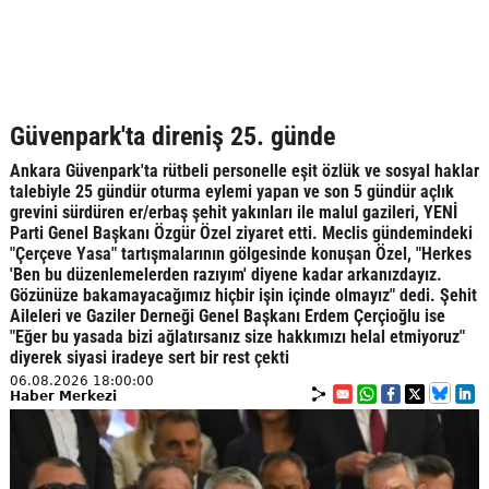
Güvenpark'ta direniş 25. günde
Ankara Güvenpark'ta rütbeli personelle eşit özlük ve sosyal haklar
talebiyle 25 gündür oturma eylemi yapan ve son 5 gündür açlık
grevini sürdüren er/erbaş şehit yakınları ile malul gazileri, YENİ
Parti Genel Başkanı Özgür Özel ziyaret etti. Meclis gündemindeki
"Çerçeve Yasa" tartışmalarının gölgesinde konuşan Özel, "Herkes
'Ben bu düzenlemelerden razıyım' diyene kadar arkanızdayız.
Gözünüze bakamayacağımız hiçbir işin içinde olmayız" dedi. Şehit
Aileleri ve Gaziler Derneği Genel Başkanı Erdem Çerçioğlu ise
"Eğer bu yasada bizi ağlatırsanız size hakkımızı helal etmiyoruz"
diyerek siyasi iradeye sert bir rest çekti
06.08.2026 18:00:00
Haber Merkezi