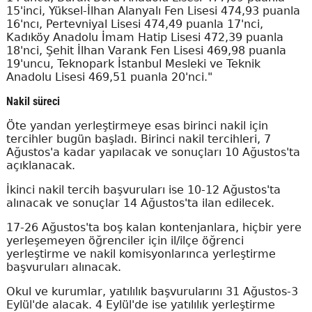
15'inci, Yüksel-İlhan Alanyalı Fen Lisesi 474,93 puanla
16'ncı, Pertevniyal Lisesi 474,49 puanla 17'nci,
Kadıköy Anadolu İmam Hatip Lisesi 472,39 puanla
18'nci, Şehit İlhan Varank Fen Lisesi 469,98 puanla
19'uncu, Teknopark İstanbul Mesleki ve Teknik
Anadolu Lisesi 469,51 puanla 20'nci."
Nakil süreci
Öte yandan yerleştirmeye esas birinci nakil için
tercihler bugün başladı. Birinci nakil tercihleri, 7
Ağustos'a kadar yapılacak ve sonuçları 10 Ağustos'ta
açıklanacak.
İkinci nakil tercih başvuruları ise 10-12 Ağustos'ta
alınacak ve sonuçlar 14 Ağustos'ta ilan edilecek.
17-26 Ağustos'ta boş kalan kontenjanlara, hiçbir yere
yerleşemeyen öğrenciler için il/ilçe öğrenci
yerleştirme ve nakil komisyonlarınca yerleştirme
başvuruları alınacak.
Okul ve kurumlar, yatılılık başvurularını 31 Ağustos-3
Eylül'de alacak. 4 Eylül'de ise yatılılık yerleştirme