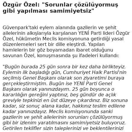
Özgür Özel: "Sorunlar çözülüyormuş
gibi yapılması samimiyetsiz"
Güvenpark'taki eylem alanında gazilerin ve şehit
ailelerinin alkışlarıyla karşılanan YENİ Parti lideri Özgür
Özel, hükümetin Meclis komisyonuna getirdiği yasal
düzenlemeleri sert bir dille eleştirdi. Yapılan
hamlelerin bir göz boyamadan ibaret olduğunu
savunan Özel, konuşmasında şu ifadeleri kullandı:
"Bugün burada 25 gün sonra bir kez daha birlikteyiz.
Eylemin ilk başladığı gün, Cumhuriyet Halk Partisi'nin
seçilmiş Genel Başkanı olarak son ziyaretimi buraya
gerçekleştirmiştim. Bugün ise YENİ Parti Genel
Başkanı olarak yanınızdayım. 25 gün boyunca o
kararlılığın gereğini yaptınız, beş gündür de açlık
greviyle tepkinizi en üst düzeye çıkardınız. Biz sonuna
kadar, siz sonuç alana kadar, hakkınız teslim edilene
kadar yanınızdayız. Meclis komisyonunda sanki
gazilerin ve şehit ailelerinin sorunları çözülüyormuş
gibi bir izlenim yaratılmasını samimiyetsiz buluyoruz.
Getirilen teklifler sizin taleplerinizi ve beklentilerinizi