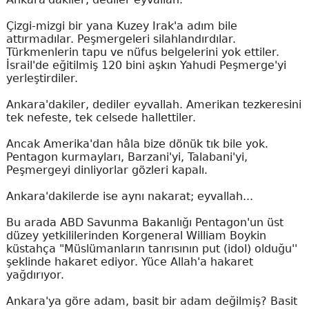
Çizgi-mizgi bir yana Kuzey Irak'a adım bile
attırmadılar. Peşmergeleri silahlandırdılar.
Türkmenlerin tapu ve nüfus belgelerini yok ettiler.
İsrail'de eğitilmiş 120 bini aşkın Yahudi Peşmerge'yi
yerleştirdiler.
Ankara'dakiler, dediler eyvallah. Amerikan tezkeresini
tek nefeste, tek celsede hallettiler.
Ancak Amerika'dan hâla bize dönük tık bile yok.
Pentagon kurmayları, Barzani'yi, Talabani'yi,
Peşmergeyi dinliyorlar gözleri kapalı.
Ankara'dakilerde ise aynı nakarat; eyvallah...
Bu arada ABD Savunma Bakanlığı Pentagon'un üst
düzey yetkililerinden Korgeneral William Boykin
küstahça "Müslümanların tanrısının put (idol) olduğu''
şeklinde hakaret ediyor. Yüce Allah'a hakaret
yağdırıyor.
Ankara'ya göre adam, basit bir adam değilmiş? Basit