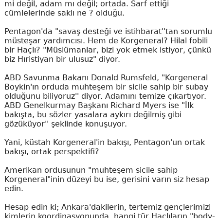
mi değil, adam mı değil; ortada. Sarf ettiği
cümlelerinde saklı ne ? olduğu.
Pentagon'da "savaş desteği ve istihbarat''tan sorumlu
müsteşar yardımcısı. Hem de Korgeneral? Hilal fobili
bir Haçlı? "Müslümanlar, bizi yok etmek istiyor, çünkü
biz Hıristiyan bir ulusuz" diyor.
ABD Savunma Bakanı Donald Rumsfeld, "Korgeneral
Boykin'ın orduda muhteşem bir sicile sahip bir subay
olduğunu biliyoruz'' diyor. Adamını temize çıkartıyor.
ABD Genelkurmay Başkanı Richard Myers ise "İlk
bakışta, bu sözler yasalara aykırı değilmiş gibi
gözüküyor'' şeklinde konuşuyor.
Yani, küstah Korgeneral'in bakışı, Pentagon'un ortak
bakışı, ortak perspektifi?
Amerikan ordusunun "muhteşem sicile sahip
Korgeneral"inin düzeyi bu ise, gerisini varın siz hesap
edin.
Hesap edin ki; Ankara'dakilerin, tertemiz gençlerimizi
kimlerin koordinasyonunda, hangi tür Haçlıların "body-