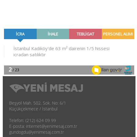
Beşyol Mah. 502. Sok. No: 6/1
Küçükçekmece / İstanbul
Telefon: (212) 624 09 99
E-posta: internet@yenimesaj.com.tr
gundogdu@yenimesaj.com.tr