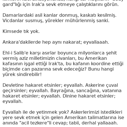
gard"lığı için Irak'a sevk etmeye çalıştıklarını görün.
Damarlardaki asil kanlar donmuş, kaskatı kesilmiş.
Vicdanlar susmuş, yürekler mühürlenmiş sanki.
Kimsede tık yok.
Ankara'dakilerde hep aynı nakarat; eyvallaaah.
Ehl-i Salib'e karşı asırlar boyunca milyonlarca şehit
vermiş aziz milletimizin civanları, bu Amerikan
kafasının işgal ettiği Irak'ta, bu kafanın koordine ettiği
biçimde can pazarına sevk edeceğiz? Bunu hangi
yürek sindirebilir!
Devletine hakaret etsinler; eyvallah. Askerine çuval
geçirsinler; eyvallah. Bayrağına, sancağına, vatanına
hakaret etsinler; eyvallah. Dinine hakaret etsinler;
eyvallah.
Eyvallah ile de yetinmek yok? Askerlerimizi istedikleri
yere sevk etmek için gelen Amerikan talimatlarına ise
anında "acil tezkere"li cevap; tabii, derhal yallaaah.