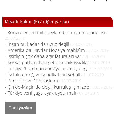
Misafir Kalem (K) / diğer yazıları
- Kongrelerden milli devlete bir iman mücadelesi
/
25.07.2019
- İnsan bu kadar da ucuz değil!
/ 23.07.2019
- Amerika da Haydar Hoca'ya mahkûm
/ 22.07.2019
- İşsizliğin çok daha ağır faturaları var
/ 20.07.2019
- Sosyal patlamalara gebe kronik işsizlik
/ 17.07.2019
- Türkiye “hard currency”ye muhtaç değil
/ 13.07.2019
- İşçinin emeği ve sendikaların vebali
/ 11.07.2019
- Para, faiz ve MB Başkanı
/ 10.07.2019
- Çin’de-Maçin’de değil, kurtuluş içimizde
/ 08.07.2019
- Türkiye yeni çağa ayak uydurmalı
/ 07.07.2019