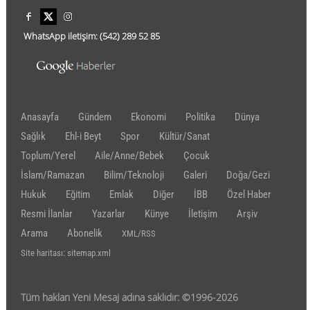
WhatsApp iletişim:
(542)
289 52 85
Anasayfa
Gündem
Ekonomi
Politika
Dünya
Sağlık
Ehl-i Beyt
Spor
Kültür/Sanat
Toplum/Yerel
Aile/Anne/Bebek
Çocuk
İslam/Ramazan
Bilim/Teknoloji
Galeri
Doğa/Gezi
Hukuk
Eğitim
Emlak
Diğer
İBB
Özel Haber
Resmi İlanlar
Yazarlar
Künye
İletişim
Arşiv
Arama
Abonelik
XML/RSS
Site haritası: sitemap.xml
Tüm hakları Yeni Mesaj adına saklıdır: ©1996-2026