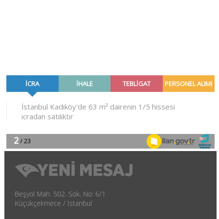
Beşyol Mah. 502. Sok. No: 6/1
Küçükçekmece / İstanbul