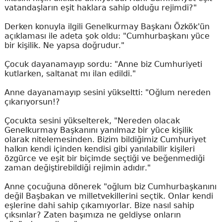
vatandaşların eşit haklara sahip olduğu rejimdi?"
Derken konuyla ilgili Genelkurmay Başkanı Özkök'ün
açıklaması ile adeta şok oldu: "Cumhurbaşkanı yüce
bir kişilik. Ne yapsa doğrudur."
Çocuk dayanamayıp sordu: "Anne biz Cumhuriyeti
kutlarken, saltanat mı ilan edildi."
Anne dayanamayıp sesini yükseltti: "Oğlum nereden
çıkarıyorsun!?
Çocukta sesini yükselterek, "Nereden olacak
Genelkurmay Başkanını yanılmaz bir yüce kişilik
olarak nitelemesinden. Bizim bildiğimiz Cumhuriyet
halkın kendi içinden kendisi gibi yanılabilir kişileri
özgürce ve eşit bir biçimde seçtiği ve beğenmediği
zaman değiştirebildiği rejimin adıdır."
Anne çocuğuna dönerek "oğlum biz Cumhurbaşkanını
değil Başbakan ve milletvekillerini seçtik. Onlar kendi
eşlerine dahi sahip çıkamıyorlar. Bize nasıl sahip
çıksınlar? Zaten başımıza ne geldiyse onların