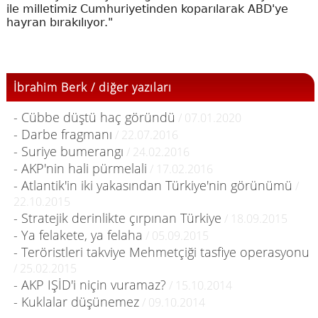
ile milletimiz Cumhuriyetinden koparılarak ABD'ye
hayran bırakılıyor."
İbrahim Berk / diğer yazıları
- Cübbe düştü haç göründü
/ 07.01.2020
- Darbe fragmanı
/ 22.07.2016
- Suriye bumerangı
/ 24.02.2016
- AKP'nin hali pürmelali
/ 17.02.2016
- Atlantik'in iki yakasından Türkiye'nin görünümü
/
22.10.2015
- Stratejik derinlikte çırpınan Türkiye
/ 18.09.2015
- Ya felakete, ya felaha
/ 05.09.2015
- Teröristleri takviye Mehmetçiği tasfiye operasyonu
/ 25.02.2015
- AKP IŞİD'i niçin vuramaz?
/ 15.10.2014
- Kuklalar düşünemez
/ 09.10.2014