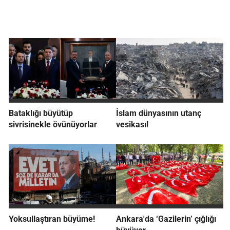
Bataklığı büyütüp
İslam dünyasının utanç
sivrisinekle övünüyorlar
vesikası!
Yoksullaştıran büyüme!
Ankara'da ‘Gazilerin’ çığlığı