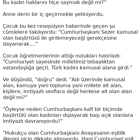
Bu kadın haklarını hiçe saymak değil mi?"
Anne derin bir iç geçirmekle yetiniyordu.
Çocuk bu kez resepsiyon haberinde geçen şu
cümlelere takılıyordu: "Cumhurbaşkanı Sezer kamusal
olan başörtüsü ile girilemeyeceği gerekçesine
dayanarak...."
Çocuk öğretmenlerinin attığı nutukları hatırladı:
"Cumhuriyet sayesinde milletimiz tebaalıktan
vatandaşlığa geçti. Türk kadını kamusal alana girdi."
Ve düşündü, "doğru" dedi. "Adı üzerinde kamusal
alan, kamuya yani topluma yani millete ait alan,
kişilere, imtiyazlı sınıflara değil herkese ait olan alan
değil mi?"
"Öyleyse neden Cumhurbaşkanı kafi bir biçimde
başörtülü olan kadınları dışlayarak başı açık olanlara
imtiyazlı davranıyordu?"
"Hukukçu olan Cumhurbaşkanı Anayasanın eşitlik
ilkesini niçin dikkate almıyordu. Hani Cumhuriyet eşit