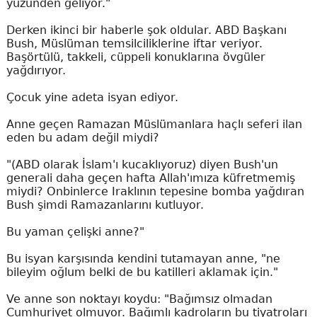
yüzünden geliyor."
Derken ikinci bir haberle şok oldular. ABD Başkanı
Bush, Müslüman temsilciliklerine iftar veriyor.
Başörtülü, takkeli, cüppeli konuklarına övgüler
yağdırıyor.
Çocuk yine adeta isyan ediyor.
Anne geçen Ramazan Müslümanlara haçlı seferi ilan
eden bu adam değil miydi?
"(ABD olarak İslam'ı kucaklıyoruz) diyen Bush'un
generali daha geçen hafta Allah'ımıza küfretmemiş
miydi? Onbinlerce Iraklının tepesine bomba yağdıran
Bush şimdi Ramazanlarını kutluyor.
Bu yaman çelişki anne?"
Bu isyan karşısında kendini tutamayan anne, "ne
bileyim oğlum belki de bu katilleri aklamak için."
Ve anne son noktayı koydu: "Bağımsız olmadan
Cumhuriyet olmuyor. Bağımlı kadroların bu tiyatroları