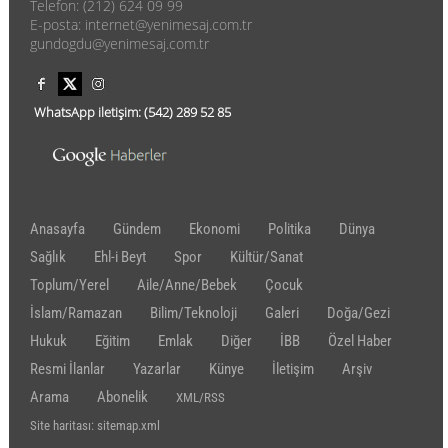
Telefon: (212) 624 09 99
E-posta: internet@yenimesaj.com.tr
gundogdu@yenimesaj.com.tr
WhatsApp iletişim:
(542)
289 52 85
Anasayfa
Gündem
Ekonomi
Politika
Dünya
Sağlık
Ehl-i Beyt
Spor
Kültür/Sanat
Toplum/Yerel
Aile/Anne/Bebek
Çocuk
İslam/Ramazan
Bilim/Teknoloji
Galeri
Doğa/Gezi
Hukuk
Eğitim
Emlak
Diğer
İBB
Özel Haber
Resmi İlanlar
Yazarlar
Künye
İletişim
Arşiv
Arama
Abonelik
XML/RSS
Site haritası: sitemap.xml