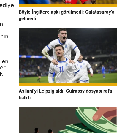
lediye
Böyle İngiltere aşkı görülmedi: Galatasaray'a
gelmedi
in
anın
ilen
ler
ak
Asllani'yi Leipzig aldı: Guirassy dosyası rafa
kalktı