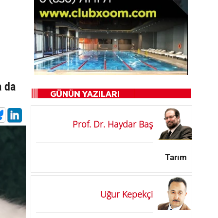
a da
Prof. Dr. Haydar Baş
Tarım
Uğur Kepekçi