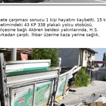
e çarpması sonucu 1 kişi hayatını kaybetti, 15 ki
önetimindeki 43 KP 338 plakalı yolcu otobüsü,
lçesine bağlı Akören beldesi yakınlarında, H.S.
kadan çarptı. İhbar üzerine kaza yerine sağlık,