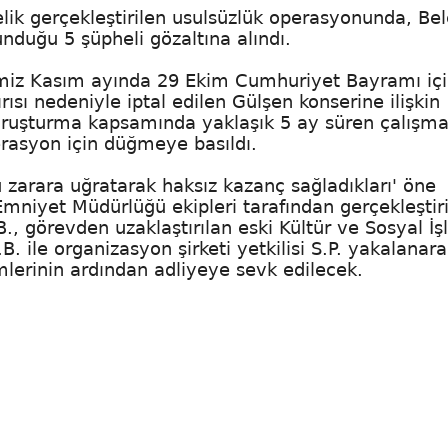
lik gerçekleştirilen usulsüzlük operasyonunda, Be
nduğu 5 şüpheli gözaltına alındı.
imiz Kasım ayında 29 Ekim Cumhuriyet Bayramı iç
ısı nedeniyle iptal edilen Gülşen konserine ilişkin
Soruşturma kapsamında yaklaşık 5 ay süren çalışm
erasyon için düğmeye basıldı.
u zarara uğratarak haksız kazanç sağladıkları' öne
Emniyet Müdürlüğü ekipleri tarafından gerçekleştir
, görevden uzaklaştırılan eski Kültür ve Sosyal İş
. ile organizasyon şirketi yetkilisi S.P. yakalanar
emlerinin ardından adliyeye sevk edilecek.