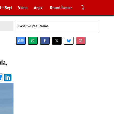
⤵
l-i Beyt
Video
Arşiv
Resmi İlanlar
da,