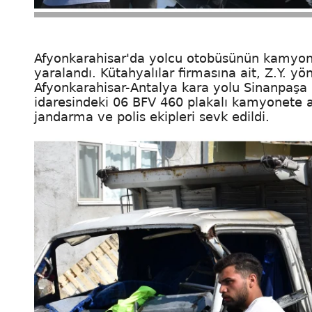
Afyonkarahisar'da yolcu otobüsünün kamyonet
yaralandı. Kütahyalılar firmasına ait, Z.Y. y
Afyonkarahisar-Antalya kara yolu Sinanpaşa i
idaresindeki 06 BFV 460 plakalı kamyonete ar
jandarma ve polis ekipleri sevk edildi.