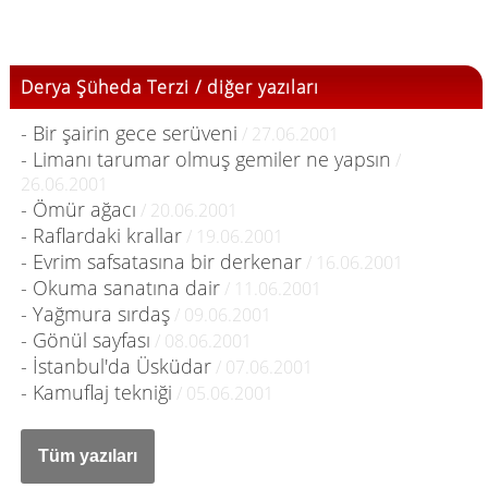
Derya Şüheda Terzi / diğer yazıları
- Bir şairin gece serüveni
/ 27.06.2001
- Limanı tarumar olmuş gemiler ne yapsın
/
26.06.2001
- Ömür ağacı
/ 20.06.2001
- Raflardaki krallar
/ 19.06.2001
- Evrim safsatasına bir derkenar
/ 16.06.2001
- Okuma sanatına dair
/ 11.06.2001
- Yağmura sırdaş
/ 09.06.2001
- Gönül sayfası
/ 08.06.2001
- İstanbul'da Üsküdar
/ 07.06.2001
- Kamuflaj tekniği
/ 05.06.2001