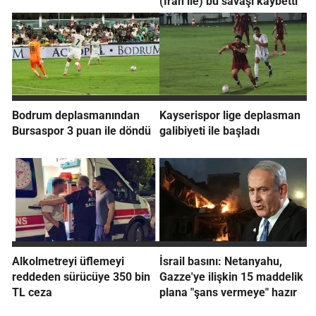
(İran ile) bu savaşı kaybetti"
Bodrum deplasmanından
Kayserispor lige deplasman
Bursaspor 3 puan ile döndü
galibiyeti ile başladı
Alkolmetreyi üflemeyi
İsrail basını: Netanyahu,
reddeden sürücüye 350 bin
Gazze'ye ilişkin 15 maddelik
TL ceza
plana "şans vermeye" hazır