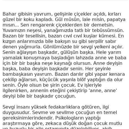
Bahar gibisin yavrum, gelişinle çiçekler açıldı, kırları
güzel bir koku kapladı. Gül müsün, lale misin, papatya
mısın... Sen rengarenk çiçeklerden bir demetsin.
Yuvamızın neşesi, yanağımızda tatlı bir tebüssümsün.
Bazan bir tesellisin, bazan cıvıl cıvıl kuşlar kümesi. En
kızgın anlarımızda bile bakışın su gibi serpilir sabır
denen yağmurla. Gönlümüzde bir sevgi yelkeni açılır.
Senin ağlayışın başkadır, gülüşün başka. Hele yarım
yamalak konuşmaya başladığın lahzada anne ve baba
için bir bir başka neşe kaynağı olursun. Anne deyişin
başka, baba deyişin başkadır senin. Her şeyinle
bambaşkasın yavrum. Bazan darılır gibi yapar kenara
çekilip ağlarsın, küçücük yaşınla blöf yaptığın da olur
senin. Öyle olsun be şirin çocuk. Ev işleriyle
ilgilenirken, annenin eteğini çekiştirip 'anne, anne'
deyişi bile bir başkadır çocuğun.
Sevgi insanı yüksek fedakarlıklara götüren, ilgi
duygusudur. Sevme ve sevilme çocuğun en temel
gereksinimlerindendir. Psikologların yaptığı
araştırmaya göre, zekaca düşük doğan çocuk mutlu
ve huzurlu bir aile ortamında düzelebiliyor, akıllı