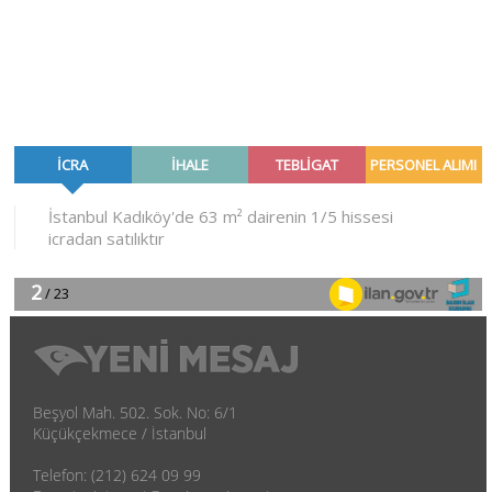
Beşyol Mah. 502. Sok. No: 6/1
Küçükçekmece / İstanbul
Telefon: (212) 624 09 99