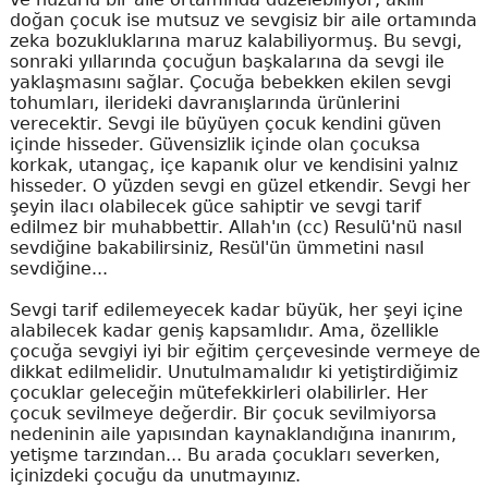
doğan çocuk ise mutsuz ve sevgisiz bir aile ortamında
zeka bozukluklarına maruz kalabiliyormuş. Bu sevgi,
sonraki yıllarında çocuğun başkalarına da sevgi ile
yaklaşmasını sağlar. Çocuğa bebekken ekilen sevgi
tohumları, ilerideki davranışlarında ürünlerini
verecektir. Sevgi ile büyüyen çocuk kendini güven
içinde hisseder. Güvensizlik içinde olan çocuksa
korkak, utangaç, içe kapanık olur ve kendisini yalnız
hisseder. O yüzden sevgi en güzel etkendir. Sevgi her
şeyin ilacı olabilecek güce sahiptir ve sevgi tarif
edilmez bir muhabbettir. Allah'ın (cc) Resulü'nü nasıl
sevdiğine bakabilirsiniz, Resül'ün ümmetini nasıl
sevdiğine...
Sevgi tarif edilemeyecek kadar büyük, her şeyi içine
alabilecek kadar geniş kapsamlıdır. Ama, özellikle
çocuğa sevgiyi iyi bir eğitim çerçevesinde vermeye de
dikkat edilmelidir. Unutulmamalıdır ki yetiştirdiğimiz
çocuklar geleceğin mütefekkirleri olabilirler. Her
çocuk sevilmeye değerdir. Bir çocuk sevilmiyorsa
nedeninin aile yapısından kaynaklandığına inanırım,
yetişme tarzından... Bu arada çocukları severken,
içinizdeki çocuğu da unutmayınız.