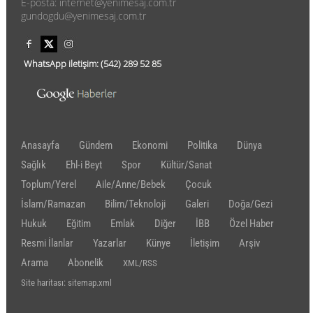
E-posta: internet@yenimesaj.com.tr
gundogdu@yenimesaj.com.tr
WhatsApp iletişim:
(542)
289 52 85
Anasayfa
Gündem
Ekonomi
Politika
Dünya
Sağlık
Ehl-i Beyt
Spor
Kültür/Sanat
Toplum/Yerel
Aile/Anne/Bebek
Çocuk
İslam/Ramazan
Bilim/Teknoloji
Galeri
Doğa/Gezi
Hukuk
Eğitim
Emlak
Diğer
İBB
Özel Haber
Resmi İlanlar
Yazarlar
Künye
İletişim
Arşiv
Arama
Abonelik
XML/RSS
Site haritası: sitemap.xml