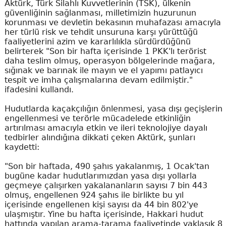
Aktürk, Türk Silahlı Kuvvetlerinin (TSK), ülkenin
güvenliğinin sağlanması, milletimizin huzurunun
korunması ve devletin bekasının muhafazası amacıyla
her türlü risk ve tehdit unsuruna karşı yürüttüğü
faaliyetlerini azim ve kararlılıkla sürdürdüğünü
belirterek "Son bir hafta içerisinde 1 PKK'lı terörist
daha teslim olmuş, operasyon bölgelerinde mağara,
sığınak ve barınak ile mayın ve el yapımı patlayıcı
tespit ve imha çalışmalarına devam edilmiştir."
ifadesini kullandı.
Hudutlarda kaçakçılığın önlenmesi, yasa dışı geçişlerin
engellenmesi ve terörle mücadelede etkinliğin
artırılması amacıyla etkin ve ileri teknolojiye dayalı
tedbirler alındığına dikkati çeken Aktürk, şunları
kaydetti:
"Son bir haftada, 490 şahıs yakalanmış, 1 Ocak'tan
bugüne kadar hudutlarımızdan yasa dışı yollarla
geçmeye çalışırken yakalananların sayısı 7 bin 443
olmuş, engellenen 924 şahıs ile birlikte bu yıl
içerisinde engellenen kişi sayısı da 44 bin 802'ye
ulaşmıştır. Yine bu hafta içerisinde, Hakkari hudut
hattında yapılan arama-tarama faaliyetinde yaklaşık 8