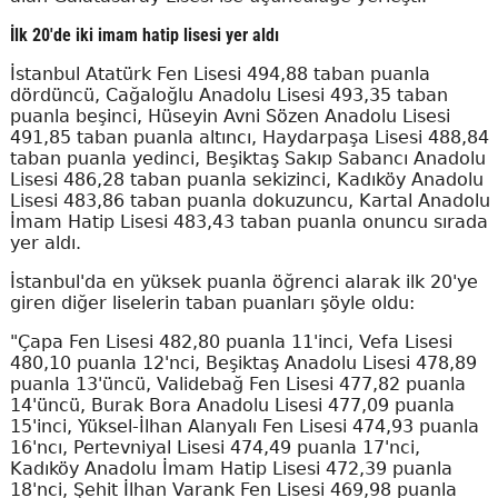
İlk 20'de iki imam hatip lisesi yer aldı
İstanbul Atatürk Fen Lisesi 494,88 taban puanla
dördüncü, Cağaloğlu Anadolu Lisesi 493,35 taban
puanla beşinci, Hüseyin Avni Sözen Anadolu Lisesi
491,85 taban puanla altıncı, Haydarpaşa Lisesi 488,84
taban puanla yedinci, Beşiktaş Sakıp Sabancı Anadolu
Lisesi 486,28 taban puanla sekizinci, Kadıköy Anadolu
Lisesi 483,86 taban puanla dokuzuncu, Kartal Anadolu
İmam Hatip Lisesi 483,43 taban puanla onuncu sırada
yer aldı.
İstanbul'da en yüksek puanla öğrenci alarak ilk 20'ye
giren diğer liselerin taban puanları şöyle oldu:
"Çapa Fen Lisesi 482,80 puanla 11'inci, Vefa Lisesi
480,10 puanla 12'nci, Beşiktaş Anadolu Lisesi 478,89
puanla 13'üncü, Validebağ Fen Lisesi 477,82 puanla
14'üncü, Burak Bora Anadolu Lisesi 477,09 puanla
15'inci, Yüksel-İlhan Alanyalı Fen Lisesi 474,93 puanla
16'ncı, Pertevniyal Lisesi 474,49 puanla 17'nci,
Kadıköy Anadolu İmam Hatip Lisesi 472,39 puanla
18'nci, Şehit İlhan Varank Fen Lisesi 469,98 puanla