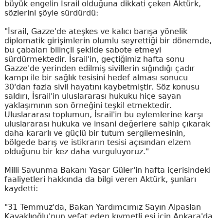
büyük engelin İsrail olduğuna dikkati çeken Aktürk,
sözlerini şöyle sürdürdü:
"İsrail, Gazze'de ateşkes ve kalıcı barışa yönelik
diplomatik girişimlerin olumlu seyrettiği bir dönemde,
bu çabaları bilinçli şekilde sabote etmeyi
sürdürmektedir. İsrail'in, geçtiğimiz hafta sonu
Gazze'de yerinden edilmiş sivillerin sığındığı çadır
kampı ile bir sağlık tesisini hedef alması sonucu
30'dan fazla sivil hayatını kaybetmiştir. Söz konusu
saldırı, İsrail'in uluslararası hukuku hiçe sayan
yaklaşımının son örneğini teşkil etmektedir.
Uluslararası toplumun, İsrail'in bu eylemlerine karşı
uluslararası hukuka ve insani değerlere sahip çıkarak
daha kararlı ve güçlü bir tutum sergilemesinin,
bölgede barış ve istikrarın tesisi açısından elzem
olduğunu bir kez daha vurguluyoruz."
Milli Savunma Bakanı Yaşar Güler'in hafta içerisindeki
faaliyetleri hakkında da bilgi veren Aktürk, şunları
kaydetti:
"31 Temmuz'da, Bakan Yardımcımız Sayın Alpaslan
Kavaklıoğlu'nun vefat eden kıymetli eşi için Ankara'da