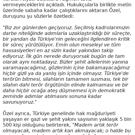
vermeyeceklerini açıkladı. Hukukçularla birlikte metin
üzerinde sabaha kadar çalıştıklarını aktaran Özel,
duruşunu şu sözlerle özetledi:
"Biz zor günlerden geçiyoruz. Seçilmiş kadrolarımızın
darbe niteliğinde adımlarla uzaklaştırıldığı bir süreçte,
bir yandan da Türkiye'nin geleceğini ilgilendiren kritik
bir süreç yürütülüyor. Emin olun meseleyi ve tüm
hassasiyetleri en az sizin kadar yakından takip
ediyoruz. İlk gün nerede duruyorsak bugün de tam
olarak aynı noktadayız. Bizler şehit ailelerinin yanına
varamayacağımız, gözlerinin içine bakamayacağımız
hiçbir gizli ya da yanlış işin içinde olmayız. Türkiye'de
terörün bitmesi, silahların tamamen susması, tek bir
silahın dahi terör örgütünün elinde kalmaması ve bir
daha hiçbir ocağa ateş düşmemesi için demokratik
zeminde adımlar atılmasını sonuna kadar
savunuyoruz."
Özel ayrıca, Türkiye genelinde hak mağduriyeti
yaşayan er gazi ve şehit yakını sayısının yaklaşık 5 bin
500 kişi olduğunu belirterek,
"Madem artık terör
olmayacak, madem artık kan akmayacak; o halde bu