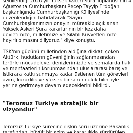
şekillendiği 2026 yılı Yüksek Askeri Şura Toplantısı'nın 4
Ağustos'ta Cumhurbaşkanı Recep Tayyip Erdoğan
başkanlığında Cumhurbaşkanlığı Külliyesi'nde
düzenlendiğini hatırlatarak "Sayın
Cumhurbaşkanımızın onayını müteakip açıklanan
Yüksek Askeri Şura kararlarının bir kez daha
devletimize, milletimize ve Silahlı Kuvvetlerimize
hayırlı olmasını diliyoruz." diye konuştu.
TSK'nın gücünü milletinden aldığına dikkati çeken
Aktürk, hudutların güvenliğinin sağlanmasından
terörle mücadeleye, denizlerimizde ve semalarda hak
ve menfaatlerin korunmasından uluslararası barış ve
istikrara katkı sunmaya kadar üstlenen tüm görevleri
azim, kararlılık ve yüksek bir sorumluluk bilinciyle
yerine getirmeye devam edeceklerini bildirdi.
"Terörsüz Türkiye stratejik bir
vizyondur"
Terörsüz Türkiye sürecine ilişkin soru üzerine Bakanlık
tarafından, büyük bir azim ve kararlılıkla sürdürülen