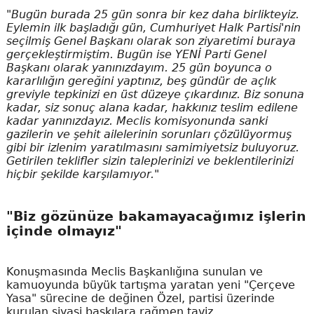
"Bugün burada 25 gün sonra bir kez daha birlikteyiz.
Eylemin ilk başladığı gün, Cumhuriyet Halk Partisi'nin
seçilmiş Genel Başkanı olarak son ziyaretimi buraya
gerçekleştirmiştim. Bugün ise YENİ Parti Genel
Başkanı olarak yanınızdayım. 25 gün boyunca o
kararlılığın gereğini yaptınız, beş gündür de açlık
greviyle tepkinizi en üst düzeye çıkardınız. Biz sonuna
kadar, siz sonuç alana kadar, hakkınız teslim edilene
kadar yanınızdayız. Meclis komisyonunda sanki
gazilerin ve şehit ailelerinin sorunları çözülüyormuş
gibi bir izlenim yaratılmasını samimiyetsiz buluyoruz.
Getirilen teklifler sizin taleplerinizi ve beklentilerinizi
hiçbir şekilde karşılamıyor."
"Biz gözünüze bakamayacağımız işlerin
içinde olmayız"
Konuşmasında Meclis Başkanlığına sunulan ve
kamuoyunda büyük tartışma yaratan yeni "Çerçeve
Yasa" sürecine de değinen Özel, partisi üzerinde
kurulan siyasi baskılara rağmen taviz