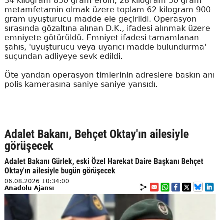
34 kilogram 850 gram eroin, 28 kilogram 50 gram
metamfetamin olmak üzere toplam 62 kilogram 900
gram uyuşturucu madde ele geçirildi. Operasyon
sırasında gözaltına alınan D.K., ifadesi alınmak üzere
emniyete götürüldü. Emniyet ifadesi tamamlanan
şahıs, 'uyuşturucu veya uyarıcı madde bulundurma'
suçundan adliyeye sevk edildi.
Öte yandan operasyon timlerinin adreslere baskın anı
polis kamerasına saniye saniye yansıdı.
Adalet Bakanı, Behçet Oktay'ın ailesiyle
görüşecek
Adalet Bakanı Gürlek, eski Özel Harekat Daire Başkanı Behçet
Oktay'ın ailesiyle bugün görüşecek
06.08.2026 10:34:00
Anadolu Ajansı