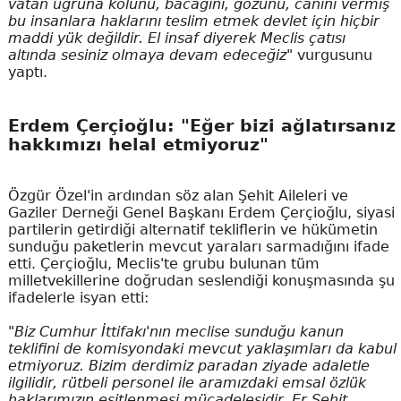
vatan uğruna kolunu, bacağını, gözünü, canını vermiş
bu insanlara haklarını teslim etmek devlet için hiçbir
maddi yük değildir. El insaf diyerek Meclis çatısı
altında sesiniz olmaya devam edeceğiz"
vurgusunu
yaptı.
Erdem Çerçioğlu: "Eğer bizi ağlatırsanız
hakkımızı helal etmiyoruz"
Özgür Özel'in ardından söz alan Şehit Aileleri ve
Gaziler Derneği Genel Başkanı Erdem Çerçioğlu, siyasi
partilerin getirdiği alternatif tekliflerin ve hükümetin
sunduğu paketlerin mevcut yaraları sarmadığını ifade
etti. Çerçioğlu, Meclis'te grubu bulunan tüm
milletvekillerine doğrudan seslendiği konuşmasında şu
ifadelerle isyan etti:
"Biz Cumhur İttifakı'nın meclise sunduğu kanun
teklifini de komisyondaki mevcut yaklaşımları da kabul
etmiyoruz. Bizim derdimiz paradan ziyade adaletle
ilgilidir, rütbeli personel ile aramızdaki emsal özlük
haklarımızın eşitlenmesi mücadelesidir. Er Şehit