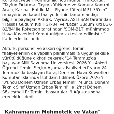
Kara Kuvvetleri Komutanlığınca muhtelif miktarda,
"Tayfun Fırlatma, Taşıma Yükleme ve Komuta Kontrol
Aracı, Karinalı Bot ile Milli Piyade Tüfeği MPT-76'nın"
muayene ve kabul faaliyetlerinin tamamlandığı
bilgisini paylaşan Aktürk, "Ayrıca, ASELSAN tarafından
'Hassas Güdüm Kiti HGK-84' ve 'Lazer Güdüm Kiti LGK-
82/84' ile Roketsan tarafından 'SOM-B1T' mühimmatı
Hava Kuvvetleri Komutanlığımıza teslim edilmiştir."
ifadelerini kullandı.
Aktürk, personel ve askeri öğrenci temin
faaliyetlerinin de yapılan planlamalara uygun şekilde
yürütüldüğüne dikkati çekerek "14 Temmuz'da
başlayan Milli Savunma Üniversitesi '2026 Yılı Askeri
Öğrenci Temini Seçim Aşaması Faaliyetleri' yarın 24
Temmuz'da başlayan Kara, Deniz ve Hava Kuvvetleri
Komutanlıklarında İstihdam Edilmek Üzere 2026 Yılı
'3'üncü Dönem Uzman Erbaş Temini', '4'üncü Dönem
Teknik Sınıf Uzman Erbaş Temini' ile '2'nci Dönem
Sözleşmeli Er Temini' başvuruları 9 Ağustos sona
erecektir." dedi.
"Kahramanım Mehmetçik ve Vatan"