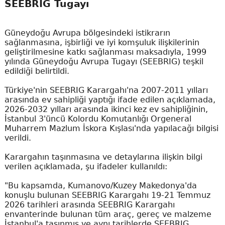
SEEBRIG Tugayı
Güneydoğu Avrupa bölgesindeki istikrarın
sağlanmasına, işbirliği ve iyi komşuluk ilişkilerinin
geliştirilmesine katkı sağlanması maksadıyla, 1999
yılında Güneydoğu Avrupa Tugayı (SEEBRIG) teşkil
edildiği belirtildi.
Türkiye'nin SEEBRIG Karargahı'na 2007-2011 yılları
arasında ev sahipliği yaptığı ifade edilen açıklamada,
2026-2032 yılları arasında ikinci kez ev sahipliğinin,
İstanbul 3'üncü Kolordu Komutanlığı Orgeneral
Muharrem Mazlum İskora Kışlası'nda yapılacağı bilgisi
verildi.
Karargahın taşınmasına ve detaylarına ilişkin bilgi
verilen açıklamada, şu ifadeler kullanıldı:
"Bu kapsamda, Kumanovo/Kuzey Makedonya'da
konuşlu bulunan SEEBRIG Karargahı 19-21 Temmuz
2026 tarihleri arasında SEEBRIG Karargahı
envanterinde bulunan tüm araç, gereç ve malzeme
İstanbul'a taşınmış ve aynı tarihlerde SEEBRIG