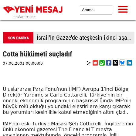
07 AĞUSTOS 2026
İsrail'in Gazze'de ateşkesin ikinci aşamasının uygulanmasına ilişkin yeni yol haritasını reddettiği bildirildi
Cotta hükümeti suçladıf
07.06.2001 00:00:00
Uluslararası Para Fonu'nun (IMF) Avrupa 1'inci Bölge
Direktör Yardımcısı Carlo Cottarelli, Türkiye'nin bir
önceki ekonomik programının başarısızlığında IMF'nin
büyük rolü olduğu yolundaki eleştirilere karşı çıkarak
bu yorumları kesinlikle kabul etmediğinin altını çizdi.
IMF'nin eski Türkiye Masası Şefi Cottarelli, İngiltere'nin
ünlü ekonomi gazetesi The Financial Times'ta
yayınlanan mektubunda, önceki programla ilgili