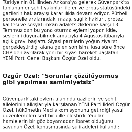
Türkiye'nin 81 ilinden Ankara'ya gelerek Güvenpark'ta
toplanan er şehit yakınları ile er ve erbaş statüsündeki
gazilerin hak arayışı kararlılıkla devam ediyor. Rütbeli
personelle aralarındaki maaş, sağlık hakları, protez
kalitesi ve sosyal imkan adaletsizliklerine karşı 13
Temmuz'dan bu yana oturma eylemi yapan kitle,
seslerini duyurabilmek amacıyla 4 Ağustos itibarıyla
açlık grevi başlattı. Siyasi partilerin yoğun ziyaret
gerçekleştirdiği alana gelen son isim, kısa süre önce
CHP'den ayrılarak yeni bir siyasi hareket başlatan
YENİ Parti Genel Başkanı Özgür Özel oldu.
Özgür Özel: "Sorunlar çözülüyormuş
gibi yapılması samimiyetsiz"
Güvenpark'taki eylem alanında gazilerin ve şehit
ailelerinin alkışlarıyla karşılanan YENİ Parti lideri Özgür
Özel, hükümetin Meclis komisyonuna getirdiği yasal
düzenlemeleri sert bir dille eleştirdi. Yapılan
hamlelerin bir göz boyamadan ibaret olduğunu
savunan Özel, konuşmasında şu ifadeleri kullandı: