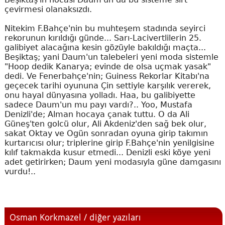
çevirmesi olanaksızdı.
Nitekim F.Bahçe'nin bu muhteşem stadında seyirci
rekorunun kırıldığı günde... Sarı-Lacivertlilerin 25.
galibiyet alacağına kesin gözüyle bakıldığı maçta...
Beşiktaş; yani Daum'un talebeleri yeni moda sistemle
"Hoop dedik Kanarya; evinde de olsa uçmak yasak"
dedi. Ve Fenerbahçe'nin; Guiness Rekorlar Kitabı'na
geçecek tarihi oyununa Çin settiyle karşılık vererek,
onu hayal dünyasına yolladı. Haa, bu galibiyette
sadece Daum'un mu payı vardı?.. Yoo, Mustafa
Denizli'de; Alman hocaya çanak tuttu. O da Ali
Güneş'ten golcü olur, Ali Akdeniz'den sağ bek olur,
sakat Oktay ve Ogün sonradan oyuna girip takımın
kurtarıcısı olur; triplerine girip F.Bahçe'nin yenilgisine
kılıf takmakda kusur etmedi... Denizli eski köye yeni
adet getirirken; Daum yeni modasıyla güne damgasını
vurdu!..
Osman Korkmazel / diğer yazıları