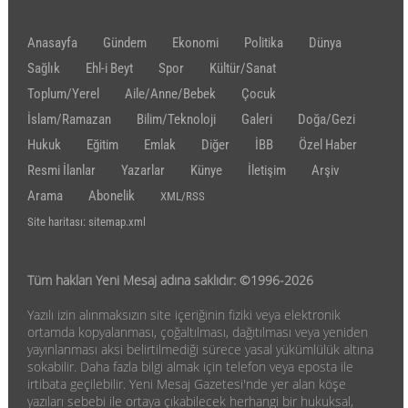
Anasayfa
Gündem
Ekonomi
Politika
Dünya
Sağlık
Ehl-i Beyt
Spor
Kültür/Sanat
Toplum/Yerel
Aile/Anne/Bebek
Çocuk
İslam/Ramazan
Bilim/Teknoloji
Galeri
Doğa/Gezi
Hukuk
Eğitim
Emlak
Diğer
İBB
Özel Haber
Resmi İlanlar
Yazarlar
Künye
İletişim
Arşiv
Arama
Abonelik
XML/RSS
Site haritası: sitemap.xml
Tüm hakları Yeni Mesaj adına saklıdır: ©1996-2026
Yazılı izin alınmaksızın site içeriğinin fiziki veya elektronik
ortamda kopyalanması, çoğaltılması, dağıtılması veya yeniden
yayınlanması aksi belirtilmediği sürece yasal yükümlülük altına
sokabilir. Daha fazla bilgi almak için telefon veya eposta ile
irtibata geçilebilir. Yeni Mesaj Gazetesi'nde yer alan köşe
yazıları sebebi ile ortaya çıkabilecek herhangi bir hukuksal,