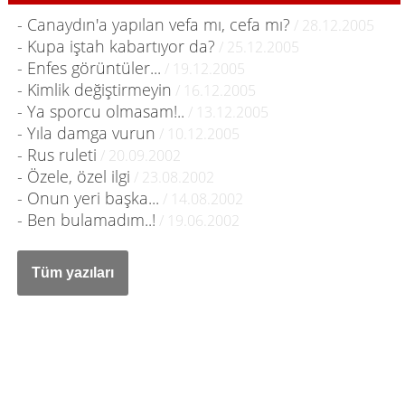
- Canaydın'a yapılan vefa mı, cefa mı?
/ 28.12.2005
- Kupa iştah kabartıyor da?
/ 25.12.2005
- Enfes görüntüler...
/ 19.12.2005
- Kimlik değiştirmeyin
/ 16.12.2005
- Ya sporcu olmasam!..
/ 13.12.2005
- Yıla damga vurun
/ 10.12.2005
- Rus ruleti
/ 20.09.2002
- Özele, özel ilgi
/ 23.08.2002
- Onun yeri başka...
/ 14.08.2002
- Ben bulamadım..!
/ 19.06.2002