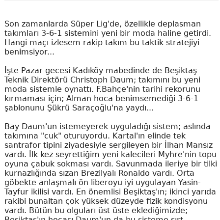
Son zamanlarda Süper Lig'de, özellikle deplasman
takımları 3-6-1 sistemini yeni bir moda haline getirdi.
Hangi maçı izlesem rakip takım bu taktik stratejiyi
benimsiyor...
İşte Pazar gecesi Kadıköy mabedinde de Beşiktaş
Teknik Direktörü Christoph Daum; takımını bu yeni
moda sistemle oynattı. F.Bahçe'nin tarihi rekorunu
kırmaması için; Alman hoca benimsemediği 3-6-1
şablonunu Şükrü Saraçoğlu'na yaydı...
Bay Daum'un istemeyerek uyguladığı sistem; aslında
takımına "cuk" oturuyordu. Kartal'ın elinde tek
santrafor tipini ziyadesiyle sergileyen bir İlhan Mansız
vardı. İlk kez seyrettiğim yeni kalecileri Myhre'nin topu
oyuna çabuk sokması vardı. Savunmada ileriye bir tilki
kurnazlığında sızan Brezilyalı Ronaldo vardı. Orta
göbekte anlaşmalı ön liberoyu iyi uygulayan Yasin-
Tayfur ikilisi vardı. En önemlisi Beşiktaş'ın; ikinci yarıda
rakibi bunaltan çok yüksek düzeyde fizik kondisyonu
vardı. Bütün bu olguları üst üste eklediğimizde;
Beşiktaş'ın hocası Daum'un da bu sisteme sırt