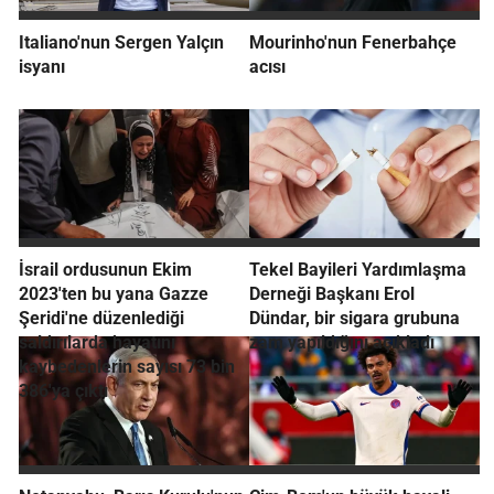
Italiano'nun Sergen Yalçın
Mourinho'nun Fenerbahçe
isyanı
acısı
İsrail ordusunun Ekim
Tekel Bayileri Yardımlaşma
2023'ten bu yana Gazze
Derneği Başkanı Erol
Şeridi'ne düzenlediği
Dündar, bir sigara grubuna
saldırılarda hayatını
zam yapıldığını açıkladı
kaybedenlerin sayısı 73 bin
386'ya çıktı