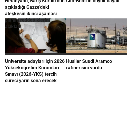
Netanyahu, Barış Kurulu'nun
Cim-Bom'un büyük hayali
açıkladığı Gazze’deki
ateşkesin ikinci aşaması
planını reddettiklerini
açıkladı
Üniversite adayları için 2026
Husiler Suudi Aramco
Yükseköğretim Kurumları
rafinerisini vurdu
Sınavı (2026-YKS) tercih
süreci yarın sona erecek