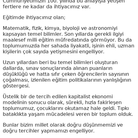
Cumhuriyetimizin 100. yılında bu anlayışla yetişen
fertlere ne kadar da ihtiyacımız var.
Eğitimde ihtiyacımız olan;
Matematik, fizik, kimya, biyoloji ve astronomiyi
kapsayan temel bilimler. Son yıllarda gerekli ilgiyi
maalesef milli eğitim müfredatında görmüyor. Bu da
toplumumuzda her sahada liyakatli, işinin ehli, uzman
kişilerin çok sayıda yetişmesini engelliyor.
Uzun yıllardan beri bu temel bilimleri oluşturan
dallarda, sınav sonuçlarında alınan puanların
düşüklüğü ve hatta sıfır çeken öğrencilerin sayısının
çoğalması, izlenilen eğitim politikalarının yanlışlığının
göstergesi.
Üstelik bir de tercih edilen kapitalist ekonomi
modelinin sonucu olarak, sürekli, hızla fakirleşen
toplumumuz, çocuklarını okutamaz hale geldi. Tıpkı
bataklıkta yaşam mücadelesi veren bir toplum olduk.
Bunlar bizim millet olarak doğru düşünmemizi ve
doğru tercihler yapmamızı engelliyor.