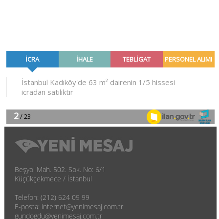
Beşyol Mah. 502. Sok. No: 6/1
Küçükçekmece / İstanbul
Telefon: (212) 624 09 99
E-posta: internet@yenimesaj.com.tr
gundogdu@yenimesaj.com.tr