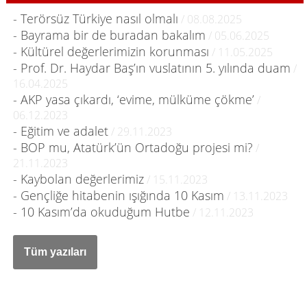
- Terörsüz Türkiye nasıl olmalı
/ 08.08.2025
- Bayrama bir de buradan bakalım
/ 05.06.2025
- Kültürel değerlerimizin korunması
/ 11.05.2025
- Prof. Dr. Haydar Baş’ın vuslatının 5. yılında duam
/
16.04.2025
- AKP yasa çıkardı, ‘evime, mülküme çökme’
/
06.12.2023
- Eğitim ve adalet
/ 29.11.2023
- BOP mu, Atatürk’ün Ortadoğu projesi mi?
/
21.11.2023
- Kaybolan değerlerimiz
/ 15.11.2023
- Gençliğe hitabenin ışığında 10 Kasım
/ 13.11.2023
- 10 Kasım’da okuduğum Hutbe
/ 12.11.2023