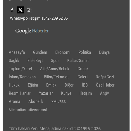
WhatsApp iletişim:
(542)
289 52 85
Anasayfa
Gündem
Ekonomi
Politika
Dünya
Sağlık
Ehl-i Beyt
Spor
Kültür/Sanat
Toplum/Yerel
Aile/Anne/Bebek
Çocuk
İslam/Ramazan
Bilim/Teknoloji
Galeri
Doğa/Gezi
Hukuk
Eğitim
Emlak
Diğer
İBB
Özel Haber
Resmi İlanlar
Yazarlar
Künye
İletişim
Arşiv
Arama
Abonelik
XML/RSS
Site haritası: sitemap.xml
Tüm hakları Yeni Mesaj adına saklıdır: ©1996-2026