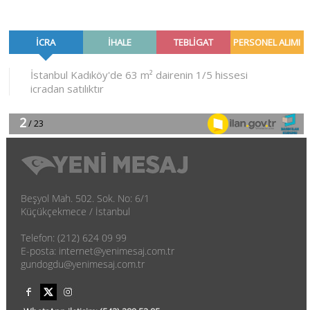
Beşyol Mah. 502. Sok. No: 6/1
Küçükçekmece / İstanbul
Telefon: (212) 624 09 99
E-posta: internet@yenimesaj.com.tr
gundogdu@yenimesaj.com.tr