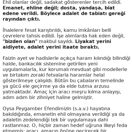
Ehil olanlar değil, sadakat gösterenler tercih edildi.
Emanet, ehline değil; dosta, yandaşa, biat
edene verildi. Böylece adalet de tabiatı gereği
rayından çıktı.
İhalelere fesat karıştırıldı, kamu imkânları belli
çevrelere tahsis edildi. İşe alımlarda hak eden değil,
"bizden olan"
makbul sayıldı.
Liyakat yerini
aidiyete, adalet yerini itaate bıraktı.
Faizin ayet ve hadislerle açıkça haram kılındığı bilindiği
halde, bankacılık sistemine getirilen yeni
uygulamalarla, kur korumalı mevduat gibi modellerle
ve birtakım zoraki fetvalarla haramlar helal
gösterilmeye çalışıldı. Bütün bu çabaların temelinde
ya gücü ele geçirme ya da elde tutma arzusu
yatmaktadır. Amaç için aracı meşru kılma anlayışı,
adım adım bir zihniyet haline gelmiştir.
Oysa Peygamber Efendimizin (s.a.v.) hayatına
bakıldığında, emanetin ehil olmayana verildiği ya da
adaletin zedelendiği tek bir uygulamaya dahi
rastlanmaz. O, hiçbir zaman hedef uğruna ilkeyi feda
etmemiş; aracı, amacın önüne geçirecek bir