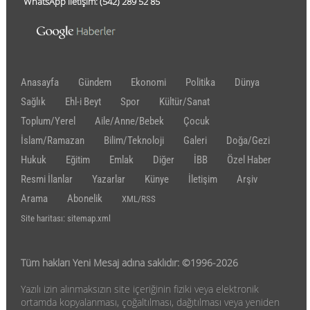
WhatsApp iletişim:
(542)
289 52 85
Anasayfa
Gündem
Ekonomi
Politika
Dünya
Sağlık
Ehl-i Beyt
Spor
Kültür/Sanat
Toplum/Yerel
Aile/Anne/Bebek
Çocuk
İslam/Ramazan
Bilim/Teknoloji
Galeri
Doğa/Gezi
Hukuk
Eğitim
Emlak
Diğer
İBB
Özel Haber
Resmi İlanlar
Yazarlar
Künye
İletişim
Arşiv
Arama
Abonelik
XML/RSS
Site haritası: sitemap.xml
Tüm hakları Yeni Mesaj adına saklıdır: ©1996-2026
Yazılı izin alınmaksızın site içeriğinin fiziki veya elektronik
ortamda kopyalanması, çoğaltılması, dağıtılması veya yeniden