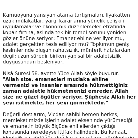
Kamuoyuna yansıyan atama tartışmaları, liyakatten
uzak mülakatlar, yargı kararlarına yönelik çelişkili
uygulamalar ve ekonomik düzenlemeler etrafında
kopan fırtına, aslında tek bir temel sorunu yeniden
gözler önüne seriyor: Emanet ehline veriliyor mu,
adalet gerçekten tesis ediliyor mu? Toplumun geniş
kesimlerinde oluşan rahatsızlık, münferit hatalardan
değil; uzun süredir biriken yapısal bir adaletsizlik
duygusundan besleniyor.
Nisâ Suresi 58. ayette Yüce Allah şöyle buyurur:
"Allah size, emanetleri mutlaka ehline
vermenizi ve insanlar arasında hükmettiğiniz
zaman adaletle hükmetmenizi emreder. Allah
size ne güzel öğütler veriyor. Şüphesiz Allah her
şeyi işitmekte, her şeyi görmektedir."
Değerli dostlarım, Vicdan sahibi hemen herkes,
memleketimizde işlerin adalet ekseninde yürümediği
ve emanetin büyük ölçüde ehil ellerden çıktığı
konusunda neredeyse ittifak halindedir. Bu kanaat,
ideolojik bir körlüğün değil; yaşananların, görülenlerin