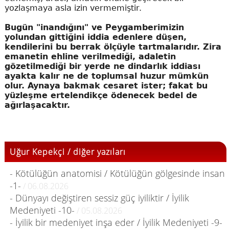
yozlaşmaya asla izin vermemiştir.
Bugün "inandığını" ve Peygamberimizin
yolundan gittiğini iddia edenlere düşen,
kendilerini bu berrak ölçüyle tartmalarıdır. Zira
emanetin ehline verilmediği, adaletin
gözetilmediği bir yerde ne dindarlık iddiası
ayakta kalır ne de toplumsal huzur mümkün
olur. Aynaya bakmak cesaret ister; fakat bu
yüzleşme ertelendikçe ödenecek bedel de
ağırlaşacaktır.
Uğur Kepekçi / diğer yazıları
- Kötülüğün anatomisi / Kötülüğün gölgesinde insan
-1-
/ 06.08.2026
- Dünyayı değiştiren sessiz güç iyiliktir / İyilik
Medeniyeti -10-
/ 05.08.2026
- İyilik bir medeniyet inşa eder / İyilik Medeniyeti -9-