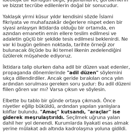
ve bizzat tecrübe edilenlerin doğal bir sonucudur.
Yaklaşık yirmi küsur yıldır kendisini sözde İslami
fikriyata ve muhafazakâr değerlere nispet eden bir
siyasi anlayışın iktidarda olduğu bir ortamda, en
azından emanetin emin ellere teslim edilmesi ve
adaletin güçlü bir şekilde tesis edilmesi beklenirdi. Ne
var ki bugün gelinen noktada, tarihte örneği zor
bulunacak ölçüde bu iki temel ilkenin zedelendiğini
üzülerek müşahede ediyoruz.
İktidara talip olurken daha adil bir düzen vaat edenler,
propaganda dönemlerinde
"adil düzen"
söylemini
sıkça dillendirdiler. Ancak geride bırakılan onca yılın
ardından sorulması gereken soru şudur: Bu adil düzeni
fiilen gören var mı? Varsa çıksın ve söylesin.
Elbette bu tablo bir günde ortaya çıkmadı. Önce
niyetler eğilip büküldü, ardından yapılan yanlışlara
kılıflar bulundu.
"Amaç" kutsandı, "araçlar" ise
giderek meşrulaştırıldı.
Seçilmek uğruna yalan
dahil her yol denendi. Kurumlarda liyakati esas almak
yerine mülakat adı altında kadrolaşma yoluna gidildi.