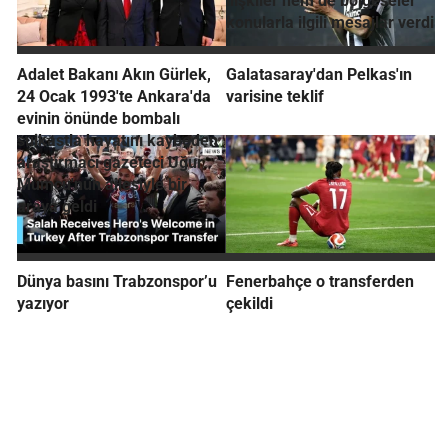
ilişkiler hem de bölgeseler
konularla ilgili mesajlar verdi
Adalet Bakanı Akın Gürlek,
Galatasaray'dan Pelkas'ın
24 Ocak 1993'te Ankara'da
varisine teklif
evinin önünde bombalı
suikastla hayatını kaybeden
araştırmacı gazeteci Uğur
Mumcu'nun ailesiyle bir
araya geldi
Dünya basını Trabzonspor’u
Fenerbahçe o transferden
yazıyor
çekildi