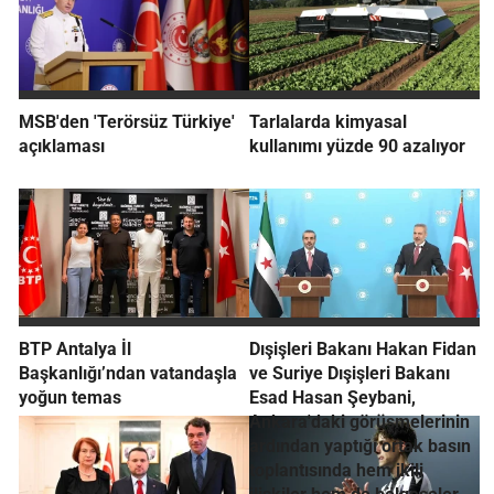
MSB'den 'Terörsüz Türkiye'
Tarlalarda kimyasal
açıklaması
kullanımı yüzde 90 azalıyor
BTP Antalya İl
Dışişleri Bakanı Hakan Fidan
Başkanlığı’ndan vatandaşla
ve Suriye Dışişleri Bakanı
yoğun temas
Esad Hasan Şeybani,
Ankara'daki görüşmelerinin
ardından yaptığı ortak basın
toplantısında hem ikili