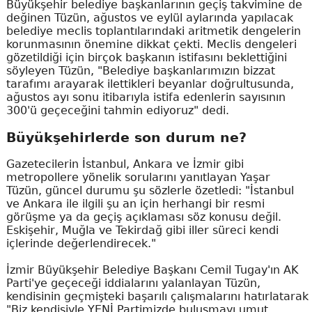
Büyükşehir belediye başkanlarının geçiş takvimine de
değinen Tüzün, ağustos ve eylül aylarında yapılacak
belediye meclis toplantılarındaki aritmetik dengelerin
korunmasının önemine dikkat çekti. Meclis dengeleri
gözetildiği için birçok başkanın istifasını beklettiğini
söyleyen Tüzün, "Belediye başkanlarımızın bizzat
tarafımı arayarak ilettikleri beyanlar doğrultusunda,
ağustos ayı sonu itibarıyla istifa edenlerin sayısının
300'ü geçeceğini tahmin ediyoruz" dedi.
Büyükşehirlerde son durum ne?
Gazetecilerin İstanbul, Ankara ve İzmir gibi
metropollere yönelik sorularını yanıtlayan Yaşar
Tüzün, güncel durumu şu sözlerle özetledi: "İstanbul
ve Ankara ile ilgili şu an için herhangi bir resmi
görüşme ya da geçiş açıklaması söz konusu değil.
Eskişehir, Muğla ve Tekirdağ gibi iller süreci kendi
içlerinde değerlendirecek."
İzmir Büyükşehir Belediye Başkanı Cemil Tugay'ın AK
Parti'ye geçeceği iddialarını yalanlayan Tüzün,
kendisinin geçmişteki başarılı çalışmalarını hatırlatarak
"Biz kendisiyle YENİ Partimizde buluşmayı umut