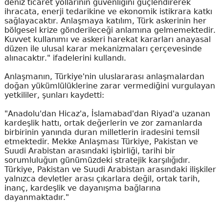
deniz ticaret yollarının güvenliğini güçlendirerek
ihracata, enerji tedarikine ve ekonomik istikrara katkı
sağlayacaktır. Anlaşmaya katılım, Türk askerinin her
bölgesel krize gönderileceği anlamına gelmemektedir.
Kuvvet kullanımı ve askeri harekat kararları anayasal
düzen ile ulusal karar mekanizmaları çerçevesinde
alınacaktır." ifadelerini kullandı.
Anlaşmanın, Türkiye'nin uluslararası anlaşmalardan
doğan yükümlülüklerine zarar vermediğini vurgulayan
yetkililer, şunları kaydetti:
"Anadolu'dan Hicaz'a, İslamabad'dan Riyad'a uzanan
kardeşlik hattı, ortak değerlerin ve zor zamanlarda
birbirinin yanında duran milletlerin iradesini temsil
etmektedir. Mekke Anlaşması Türkiye, Pakistan ve
Suudi Arabistan arasındaki işbirliği, tarihi bir
sorumluluğun günümüzdeki stratejik karşılığıdır.
Türkiye, Pakistan ve Suudi Arabistan arasındaki ilişkiler
yalnızca devletler arası çıkarlara değil, ortak tarih,
inanç, kardeşlik ve dayanışma bağlarına
dayanmaktadır."