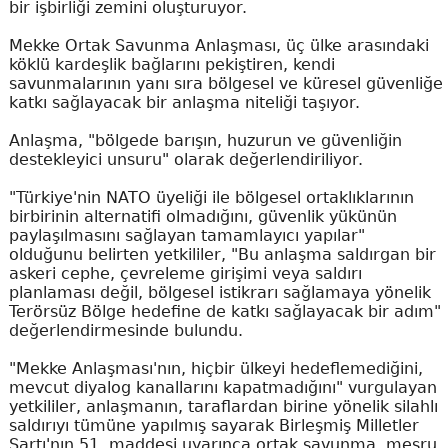
bir işbirliği zemini oluşturuyor.
Mekke Ortak Savunma Anlaşması, üç ülke arasındaki
köklü kardeşlik bağlarını pekiştiren, kendi
savunmalarının yanı sıra bölgesel ve küresel güvenliğe
katkı sağlayacak bir anlaşma niteliği taşıyor.
Anlaşma, "bölgede barışın, huzurun ve güvenliğin
destekleyici unsuru" olarak değerlendiriliyor.
"Türkiye'nin NATO üyeliği ile bölgesel ortaklıklarının
birbirinin alternatifi olmadığını, güvenlik yükünün
paylaşılmasını sağlayan tamamlayıcı yapılar"
olduğunu belirten yetkililer, "Bu anlaşma saldırgan bir
askeri cephe, çevreleme girişimi veya saldırı
planlaması değil, bölgesel istikrarı sağlamaya yönelik
Terörsüz Bölge hedefine de katkı sağlayacak bir adım"
değerlendirmesinde bulundu.
"Mekke Anlaşması'nın, hiçbir ülkeyi hedeflemediğini,
mevcut diyalog kanallarını kapatmadığını" vurgulayan
yetkililer, anlaşmanın, taraflardan birine yönelik silahlı
saldırıyı tümüne yapılmış sayarak Birleşmiş Milletler
Şartı'nın 51. maddesi uyarınca ortak savunma, meşru