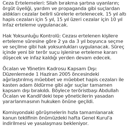
Ceza Ertelemeleri: Silah bırakma şartına uyanların;
örgüt üyeliği, yardım ve propaganda gibi suçlardan
aldıkları cezalar belirli sürelerle ertelenecek. 15 yıl altı
hapis cezaları için 5 yıl, 15 yıl üzeri cezalar için 10 yıl
infaz erteleme uygulanacak.
Hak Yoksunluğu Kontrolü: Cezası ertelenen kişilere
erteleme süresine göre 2 ya da 3 yıl boyunca seçme
ve seçilme gibi hak yoksunlukları uygulanacak. Süreç
içinde yeni bir terör suçu işlenirse erteleme kararı
düşecek ve infaz kaldığı yerden devam edecek.
Öcalan ve Yönetim Kadrosu Kapsam Dışı:
Düzenlemede 1 Haziran 2005 öncesindeki
ağırlaştırılmış müebbet ve müebbet hapis cezaları ile
kasten adam öldürme gibi ağır suçlar tamamen
kapsam dışı bırakıldı. Böylece teröristbaşı Abdullah
Öcalan ve Kandil'deki tepe yöneticilerin yasadan
yararlanmasının hukuken önüne geçildi.
Komisyondaki görüşmelerin hızla tamamlanarak
kanun teklifinin önümüzdeki hafta Genel Kurul'a
indirilmesi ve yasalaşması bekleniyor.