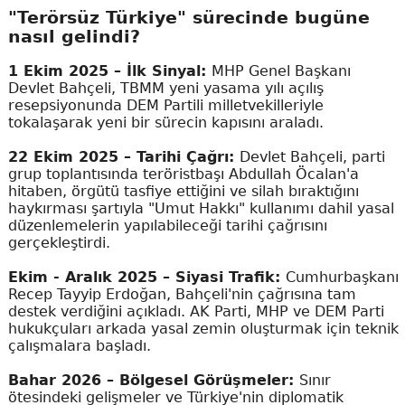
"Terörsüz Türkiye" sürecinde bugüne
nasıl gelindi?
1 Ekim 2025 – İlk Sinyal:
MHP Genel Başkanı
Devlet Bahçeli, TBMM yeni yasama yılı açılış
resepsiyonunda DEM Partili milletvekilleriyle
tokalaşarak yeni bir sürecin kapısını araladı.
22 Ekim 2025 – Tarihi Çağrı:
Devlet Bahçeli, parti
grup toplantısında teröristbaşı Abdullah Öcalan'a
hitaben, örgütü tasfiye ettiğini ve silah bıraktığını
haykırması şartıyla "Umut Hakkı" kullanımı dahil yasal
düzenlemelerin yapılabileceği tarihi çağrısını
gerçekleştirdi.
Ekim - Aralık 2025 – Siyasi Trafik:
Cumhurbaşkanı
Recep Tayyip Erdoğan, Bahçeli'nin çağrısına tam
destek verdiğini açıkladı. AK Parti, MHP ve DEM Parti
hukukçuları arkada yasal zemin oluşturmak için teknik
çalışmalara başladı.
Bahar 2026 – Bölgesel Görüşmeler:
Sınır
ötesindeki gelişmeler ve Türkiye'nin diplomatik