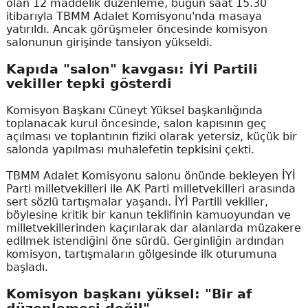
olan 12 maddelik düzenleme, bugün saat 15.30
itibarıyla TBMM Adalet Komisyonu'nda masaya
yatırıldı. Ancak görüşmeler öncesinde komisyon
salonunun girişinde tansiyon yükseldi.
Kapıda "salon" kavgası: İYİ Partili
vekiller tepki gösterdi
Komisyon Başkanı Cüneyt Yüksel başkanlığında
toplanacak kurul öncesinde, salon kapısının geç
açılması ve toplantının fiziki olarak yetersiz, küçük bir
salonda yapılması muhalefetin tepkisini çekti.
TBMM Adalet Komisyonu salonu önünde bekleyen İYİ
Parti milletvekilleri ile AK Parti milletvekilleri arasında
sert sözlü tartışmalar yaşandı. İYİ Partili vekiller,
böylesine kritik bir kanun teklifinin kamuoyundan ve
milletvekillerinden kaçırılarak dar alanlarda müzakere
edilmek istendiğini öne sürdü. Gerginliğin ardından
komisyon, tartışmaların gölgesinde ilk oturumuna
başladı.
Komisyon başkanı yüksel: "Bir af