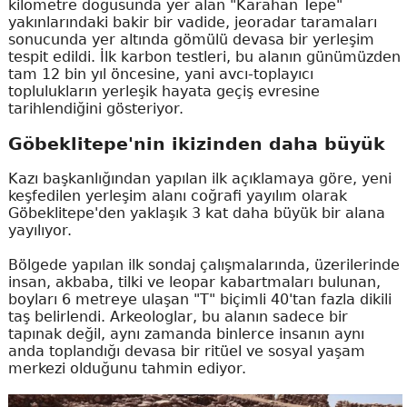
kilometre doğusunda yer alan "Karahan Tepe"
yakınlarındaki bakir bir vadide, jeoradar taramaları
sonucunda yer altında gömülü devasa bir yerleşim
tespit edildi. İlk karbon testleri, bu alanın günümüzden
tam 12 bin yıl öncesine, yani avcı-toplayıcı
toplulukların yerleşik hayata geçiş evresine
tarihlendiğini gösteriyor.
Göbeklitepe'nin ikizinden daha büyük
Kazı başkanlığından yapılan ilk açıklamaya göre, yeni
keşfedilen yerleşim alanı coğrafi yayılım olarak
Göbeklitepe'den yaklaşık 3 kat daha büyük bir alana
yayılıyor.
Bölgede yapılan ilk sondaj çalışmalarında, üzerilerinde
insan, akbaba, tilki ve leopar kabartmaları bulunan,
boyları 6 metreye ulaşan "T" biçimli 40'tan fazla dikili
taş belirlendi. Arkeologlar, bu alanın sadece bir
tapınak değil, aynı zamanda binlerce insanın aynı
anda toplandığı devasa bir ritüel ve sosyal yaşam
merkezi olduğunu tahmin ediyor.