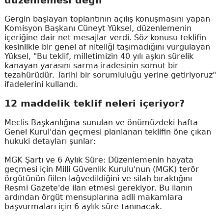
düzenlemesi değil"
Gergin başlayan toplantının açılış konuşmasını yapan
Komisyon Başkanı Cüneyt Yüksel, düzenlemenin
içeriğine dair net mesajlar verdi. Söz konusu teklifin
kesinlikle bir genel af niteliği taşımadığını vurgulayan
Yüksel, "Bu teklif, milletimizin 40 yılı aşkın sürelik
kanayan yarasını sarma iradesinin somut bir
tezahürüdür. Tarihi bir sorumluluğu yerine getiriyoruz"
ifadelerini kullandı.
12 maddelik teklif neleri içeriyor?
Meclis Başkanlığına sunulan ve önümüzdeki hafta
Genel Kurul'dan geçmesi planlanan teklifin öne çıkan
hukuki detayları şunlar:
MGK Şartı ve 6 Aylık Süre: Düzenlemenin hayata
geçmesi için Milli Güvenlik Kurulu'nun (MGK) terör
örgütünün fiilen lağvedildiğini ve silah bıraktığını
Resmi Gazete'de ilan etmesi gerekiyor. Bu ilanın
ardından örgüt mensuplarına adli makamlara
başvurmaları için 6 aylık süre tanınacak.