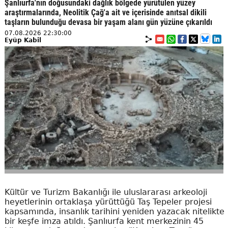
Şanlıurfa'nın doğusundaki dağlık bölgede yürütülen yüzey
araştırmalarında, Neolitik Çağ'a ait ve içerisinde anıtsal dikili
taşların bulunduğu devasa bir yaşam alanı gün yüzüne çıkarıldı
07.08.2026 22:30:00
Eyüp Kabil
Kültür ve Turizm Bakanlığı ile uluslararası arkeoloji
heyetlerinin ortaklaşa yürüttüğü Taş Tepeler projesi
kapsamında, insanlık tarihini yeniden yazacak nitelikte
bir keşfe imza atıldı. Şanlıurfa kent merkezinin 45