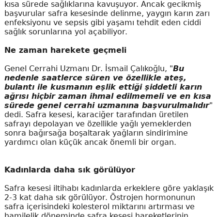
kısa sürede sağlıklarına kavuşuyor. Ancak gecikmiş
başvurular safra kesesinde delinme, yaygın karın zarı
enfeksiyonu ve sepsis gibi yaşamı tehdit eden ciddi
sağlık sorunlarına yol açabiliyor.
Ne zaman harekete geçmeli
Genel Cerrahi Uzmanı Dr. İsmail Çalıkoğlu, "
Bu
nedenle saatlerce süren ve özellikle ateş,
bulantı ile kusmanın eşlik ettiği şiddetli karın
ağrısı hiçbir zaman ihmal edilmemeli ve en kısa
sürede genel cerrahi uzmanına başvurulmalıdır
"
dedi. Safra kesesi, karaciğer tarafından üretilen
safrayı depolayan ve özellikle yağlı yemeklerden
sonra bağırsağa boşaltarak yağların sindirimine
yardımcı olan küçük ancak önemli bir organ.
Kadınlarda daha sık görülüyor
Safra kesesi iltihabı kadınlarda erkeklere göre yaklaşık
2-3 kat daha sık görülüyor. Östrojen hormonunun
safra içerisindeki kolesterol miktarını artırması ve
hamilelik döneminde safra kesesi hareketlerinin