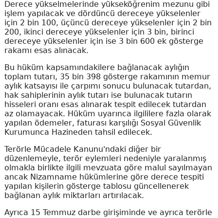
Derece yükselmelerinde yükseköğrenim mezunu gibi
işlem yapılacak ve dördüncü dereceye yükselenler
için 2 bin 100, üçüncü dereceye yükselenler için 2 bin
200, ikinci dereceye yükselenler için 3 bin, birinci
dereceye yükselenler için ise 3 bin 600 ek gösterge
rakamı esas alınacak.
Bu hüküm kapsamındakilere bağlanacak aylığın
toplam tutarı, 35 bin 398 gösterge rakamının memur
aylık katsayısı ile çarpımı sonucu bulunacak tutardan,
hak sahiplerinin aylık tutarı ise bulunacak tutarın
hisseleri oranı esas alınarak tespit edilecek tutardan
az olamayacak. Hüküm uyarınca ilgililere fazla olarak
yapılan ödemeler, faturası karşılığı Sosyal Güvenlik
Kurumunca Hazineden tahsil edilecek.
Terörle Mücadele Kanunu'ndaki diğer bir
düzenlemeyle, terör eylemleri nedeniyle yaralanmış
olmakla birlikte ilgili mevzuata göre malul sayılmayan
ancak Nizamname hükümlerine göre derece tespiti
yapılan kişilerin gösterge tablosu güncellenerek
bağlanan aylık miktarları artırılacak.
Ayrıca 15 Temmuz darbe girişiminde ve ayrıca terörle