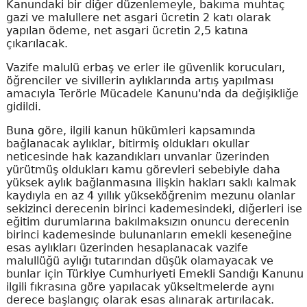
Kanundaki bir diğer düzenlemeyle, bakıma muhtaç
gazi ve malullere net asgari ücretin 2 katı olarak
yapılan ödeme, net asgari ücretin 2,5 katına
çıkarılacak.
Vazife malulü erbaş ve erler ile güvenlik korucuları,
öğrenciler ve sivillerin aylıklarında artış yapılması
amacıyla Terörle Mücadele Kanunu'nda da değişikliğe
gidildi.
Buna göre, ilgili kanun hükümleri kapsamında
bağlanacak aylıklar, bitirmiş oldukları okullar
neticesinde hak kazandıkları unvanlar üzerinden
yürütmüş oldukları kamu görevleri sebebiyle daha
yüksek aylık bağlanmasına ilişkin hakları saklı kalmak
kaydıyla en az 4 yıllık yükseköğrenim mezunu olanlar
sekizinci derecenin birinci kademesindeki, diğerleri ise
eğitim durumlarına bakılmaksızın onuncu derecenin
birinci kademesinde bulunanların emekli keseneğine
esas aylıkları üzerinden hesaplanacak vazife
malullüğü aylığı tutarından düşük olamayacak ve
bunlar için Türkiye Cumhuriyeti Emekli Sandığı Kanunu
ilgili fıkrasına göre yapılacak yükseltmelerde aynı
derece başlangıç olarak esas alınarak artırılacak.