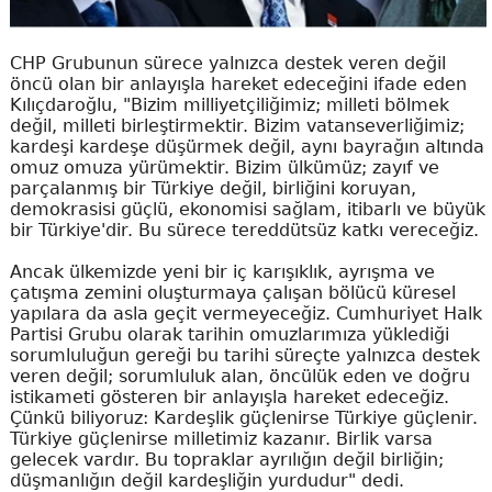
CHP Grubunun sürece yalnızca destek veren değil
öncü olan bir anlayışla hareket edeceğini ifade eden
Kılıçdaroğlu, "Bizim milliyetçiliğimiz; milleti bölmek
değil, milleti birleştirmektir. Bizim vatanseverliğimiz;
kardeşi kardeşe düşürmek değil, aynı bayrağın altında
omuz omuza yürümektir. Bizim ülkümüz; zayıf ve
parçalanmış bir Türkiye değil, birliğini koruyan,
demokrasisi güçlü, ekonomisi sağlam, itibarlı ve büyük
bir Türkiye'dir. Bu sürece tereddütsüz katkı vereceğiz.
Ancak ülkemizde yeni bir iç karışıklık, ayrışma ve
çatışma zemini oluşturmaya çalışan bölücü küresel
yapılara da asla geçit vermeyeceğiz. Cumhuriyet Halk
Partisi Grubu olarak tarihin omuzlarımıza yüklediği
sorumluluğun gereği bu tarihi süreçte yalnızca destek
veren değil; sorumluluk alan, öncülük eden ve doğru
istikameti gösteren bir anlayışla hareket edeceğiz.
Çünkü biliyoruz: Kardeşlik güçlenirse Türkiye güçlenir.
Türkiye güçlenirse milletimiz kazanır. Birlik varsa
gelecek vardır. Bu topraklar ayrılığın değil birliğin;
düşmanlığın değil kardeşliğin yurdudur" dedi.