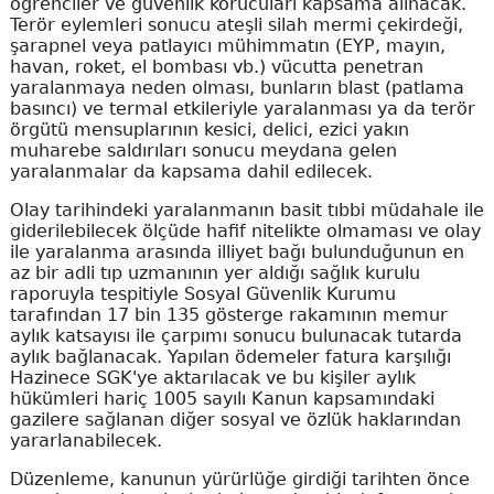
öğrenciler ve güvenlik korucuları kapsama alınacak.
Terör eylemleri sonucu ateşli silah mermi çekirdeği,
şarapnel veya patlayıcı mühimmatın (EYP, mayın,
havan, roket, el bombası vb.) vücutta penetran
yaralanmaya neden olması, bunların blast (patlama
basıncı) ve termal etkileriyle yaralanması ya da terör
örgütü mensuplarının kesici, delici, ezici yakın
muharebe saldırıları sonucu meydana gelen
yaralanmalar da kapsama dahil edilecek.
Olay tarihindeki yaralanmanın basit tıbbi müdahale ile
giderilebilecek ölçüde hafif nitelikte olmaması ve olay
ile yaralanma arasında illiyet bağı bulunduğunun en
az bir adli tıp uzmanının yer aldığı sağlık kurulu
raporuyla tespitiyle Sosyal Güvenlik Kurumu
tarafından 17 bin 135 gösterge rakamının memur
aylık katsayısı ile çarpımı sonucu bulunacak tutarda
aylık bağlanacak. Yapılan ödemeler fatura karşılığı
Hazinece SGK'ye aktarılacak ve bu kişiler aylık
hükümleri hariç 1005 sayılı Kanun kapsamındaki
gazilere sağlanan diğer sosyal ve özlük haklarından
yararlanabilecek.
Düzenleme, kanunun yürürlüğe girdiği tarihten önce