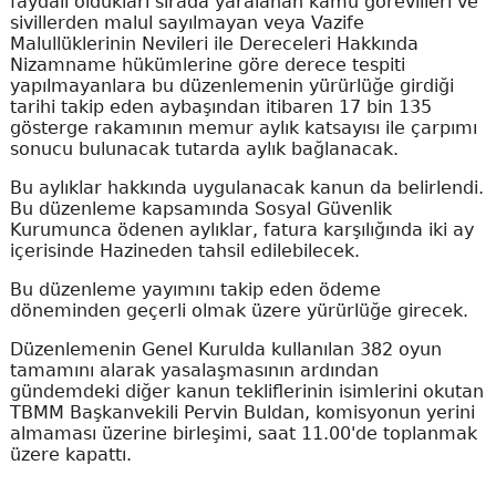
faydalı oldukları sırada yaralanan kamu görevlileri ve
sivillerden malul sayılmayan veya Vazife
Malullüklerinin Nevileri ile Dereceleri Hakkında
Nizamname hükümlerine göre derece tespiti
yapılmayanlara bu düzenlemenin yürürlüğe girdiği
tarihi takip eden aybaşından itibaren 17 bin 135
gösterge rakamının memur aylık katsayısı ile çarpımı
sonucu bulunacak tutarda aylık bağlanacak.
Bu aylıklar hakkında uygulanacak kanun da belirlendi.
Bu düzenleme kapsamında Sosyal Güvenlik
Kurumunca ödenen aylıklar, fatura karşılığında iki ay
içerisinde Hazineden tahsil edilebilecek.
Bu düzenleme yayımını takip eden ödeme
döneminden geçerli olmak üzere yürürlüğe girecek.
Düzenlemenin Genel Kurulda kullanılan 382 oyun
tamamını alarak yasalaşmasının ardından
gündemdeki diğer kanun tekliflerinin isimlerini okutan
TBMM Başkanvekili Pervin Buldan, komisyonun yerini
almaması üzerine birleşimi, saat 11.00'de toplanmak
üzere kapattı.