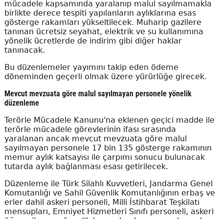
mücadele kapsamında yaralanıp malul sayılmamakla
birlikte derece tespiti yapılanların aylıklarına esas
gösterge rakamları yükseltilecek. Muharip gazilere
tanınan ücretsiz seyahat, elektrik ve su kullanımına
yönelik ücretlerde de indirim gibi diğer haklar
tanınacak.
Bu düzenlemeler yayımını takip eden ödeme
döneminden geçerli olmak üzere yürürlüğe girecek.
Mevcut mevzuata göre malul sayılmayan personele yönelik
düzenleme
Terörle Mücadele Kanunu'na eklenen geçici madde ile
terörle mücadele görevlerinin ifası sırasında
yaralanan ancak mevcut mevzuata göre malul
sayılmayan personele 17 bin 135 gösterge rakamının
memur aylık katsayısı ile çarpımı sonucu bulunacak
tutarda aylık bağlanması esası getirilecek.
Düzenleme ile Türk Silahlı Kuvvetleri, Jandarma Genel
Komutanlığı ve Sahil Güvenlik Komutanlığının erbaş ve
erler dahil askeri personeli, Milli İstihbarat Teşkilatı
mensupları, Emniyet Hizmetleri Sınıfı personeli, askeri