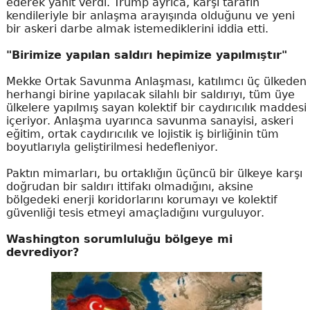
ederek yanıt verdi. Trump ayrıca, karşı tarafın
kendileriyle bir anlaşma arayışında olduğunu ve yeni
bir askeri darbe almak istemediklerini iddia etti.
"Birimize yapılan saldırı hepimize yapılmıştır"
Mekke Ortak Savunma Anlaşması, katılımcı üç ülkeden
herhangi birine yapılacak silahlı bir saldırıyı, tüm üye
ülkelere yapılmış sayan kolektif bir caydırıcılık maddesi
içeriyor. Anlaşma uyarınca savunma sanayisi, askeri
eğitim, ortak caydırıcılık ve lojistik iş birliğinin tüm
boyutlarıyla geliştirilmesi hedefleniyor.
Paktın mimarları, bu ortaklığın üçüncü bir ülkeye karşı
doğrudan bir saldırı ittifakı olmadığını, aksine
bölgedeki enerji koridorlarını korumayı ve kolektif
güvenliği tesis etmeyi amaçladığını vurguluyor.
Washington sorumluluğu bölgeye mi
devrediyor?