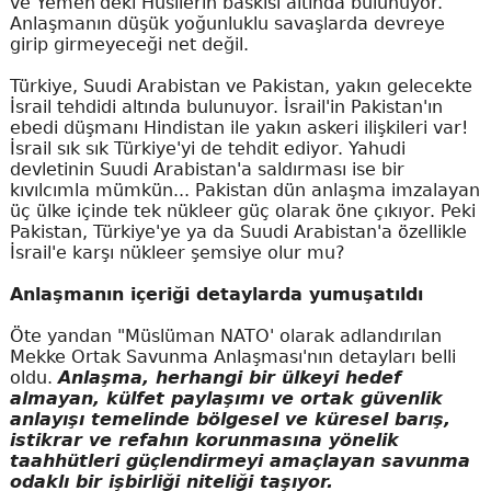
ve Yemen'deki Husilerin baskısı altında bulunuyor.
Anlaşmanın düşük yoğunluklu savaşlarda devreye
girip girmeyeceği net değil.
Türkiye, Suudi Arabistan ve Pakistan, yakın gelecekte
İsrail tehdidi altında bulunuyor. İsrail'in Pakistan'ın
ebedi düşmanı Hindistan ile yakın askeri ilişkileri var!
İsrail sık sık Türkiye'yi de tehdit ediyor. Yahudi
devletinin Suudi Arabistan'a saldırması ise bir
kıvılcımla mümkün... Pakistan dün anlaşma imzalayan
üç ülke içinde tek nükleer güç olarak öne çıkıyor. Peki
Pakistan, Türkiye'ye ya da Suudi Arabistan'a özellikle
İsrail'e karşı nükleer şemsiye olur mu?
Anlaşmanın içeriği detaylarda yumuşatıldı
Öte yandan "Müslüman NATO' olarak adlandırılan
Mekke Ortak Savunma Anlaşması'nın detayları belli
oldu.
Anlaşma, herhangi bir ülkeyi hedef
almayan, külfet paylaşımı ve ortak güvenlik
anlayışı temelinde bölgesel ve küresel barış,
istikrar ve refahın korunmasına yönelik
taahhütleri güçlendirmeyi amaçlayan savunma
odaklı bir işbirliği niteliği taşıyor.