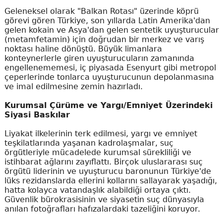
Geleneksel olarak "Balkan Rotası" üzerinde köprü
görevi gören Türkiye, son yıllarda Latin Amerika'dan
gelen kokain ve Asya'dan gelen sentetik uyuşturucular
(metamfetamin) için doğrudan bir merkez ve varış
noktası haline dönüştü. Büyük limanlara
konteynerlerle giren uyuşturucuların zamanında
engellenememesi, iç piyasada Esenyurt gibi metropol
çeperlerinde tonlarca uyuşturucunun depolanmasına
ve imal edilmesine zemin hazırladı.
Kurumsal Çürüme ve Yargı/Emniyet Üzerindeki
Siyasi Baskılar
Liyakat ilkelerinin terk edilmesi, yargı ve emniyet
teşkilatlarında yaşanan kadrolaşmalar, suç
örgütleriyle mücadelede kurumsal sürekliliği ve
istihbarat ağlarını zayıflattı. Birçok uluslararası suç
örgütü liderinin ve uyuşturucu baronunun Türkiye'de
lüks rezidanslarda ellerini kollarını sallayarak yaşadığı,
hatta kolayca vatandaşlık alabildiği ortaya çıktı.
Güvenlik bürokrasisinin ve siyasetin suç dünyasıyla
anılan fotoğrafları hafızalardaki tazeliğini koruyor.