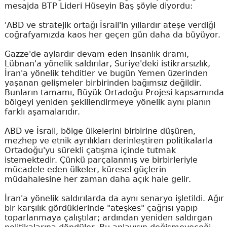
mesajda BTP Lideri Hüseyin Baş şöyle diyordu:
'ABD ve stratejik ortağı İsrail'in yıllardır ateşe verdiği
coğrafyamızda kaos her geçen gün daha da büyüyor.
Gazze'de aylardır devam eden insanlık dramı,
Lübnan'a yönelik saldırılar, Suriye'deki istikrarsızlık,
İran'a yönelik tehditler ve bugün Yemen üzerinden
yaşanan gelişmeler birbirinden bağımsız değildir.
Bunların tamamı, Büyük Ortadoğu Projesi kapsamında
bölgeyi yeniden şekillendirmeye yönelik aynı planın
farklı aşamalarıdır.
ABD ve İsrail, bölge ülkelerini birbirine düşüren,
mezhep ve etnik ayrılıkları derinleştiren politikalarla
Ortadoğu'yu sürekli çatışma içinde tutmak
istemektedir. Çünkü parçalanmış ve birbirleriyle
mücadele eden ülkeler, küresel güçlerin
müdahalesine her zaman daha açık hale gelir.
İran'a yönelik saldırılarda da aynı senaryo işletildi. Ağır
bir karşılık gördüklerinde "ateşkes" çağrısı yapıp
toparlanmaya çalıştılar; ardından yeniden saldırgan