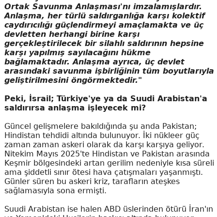
Ortak Savunma Anlaşması'nı imzalamışlardır.
Anlaşma, her türlü saldırganlığa karşı kolektif
caydırıcılığı güçlendirmeyi amaçlamakta ve üç
devletten herhangi birine karşı
gerçekleştirilecek bir silahlı saldırının hepsine
karşı yapılmış sayılacağını hükme
bağlamaktadır. Anlaşma ayrıca, üç devlet
arasındaki savunma işbirliğinin tüm boyutlarıyla
geliştirilmesini öngörmektedir."
Peki, İsrail; Türkiye'ye ya da Suudi Arabistan'a
saldırırsa anlaşma işleyecek mi?
Güncel gelişmelere bakıldığında şu anda Pakistan;
Hindistan tehdidi altında bulunuyor. İki nükleer güç
zaman zaman askeri olarak da karşı karşıya geliyor.
Nitekim Mayıs 2025'te Hindistan ve Pakistan arasında
Keşmir bölgesindeki artan gerilim nedeniyle kısa süreli
ama şiddetli sınır ötesi hava çatışmaları yaşanmıştı.
Günler süren bu askeri kriz, tarafların ateşkes
sağlamasıyla sona ermişti.
Suudi Arabistan ise halen ABD üslerinden ötürü İran'ın