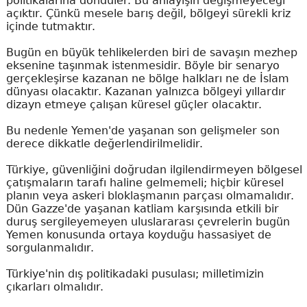
politikalarına döndüler. Bu anlayışın değişmeyeceği
açıktır. Çünkü mesele barış değil, bölgeyi sürekli kriz
içinde tutmaktır.
Bugün en büyük tehlikelerden biri de savaşın mezhep
eksenine taşınmak istenmesidir. Böyle bir senaryo
gerçekleşirse kazanan ne bölge halkları ne de İslam
dünyası olacaktır. Kazanan yalnızca bölgeyi yıllardır
dizayn etmeye çalışan küresel güçler olacaktır.
Bu nedenle Yemen'de yaşanan son gelişmeler son
derece dikkatle değerlendirilmelidir.
Türkiye, güvenliğini doğrudan ilgilendirmeyen bölgesel
çatışmaların tarafı haline gelmemeli; hiçbir küresel
planın veya askeri bloklaşmanın parçası olmamalıdır.
Dün Gazze'de yaşanan katliam karşısında etkili bir
duruş sergileyemeyen uluslararası çevrelerin bugün
Yemen konusunda ortaya koyduğu hassasiyet de
sorgulanmalıdır.
Türkiye'nin dış politikadaki pusulası; milletimizin
çıkarları olmalıdır.