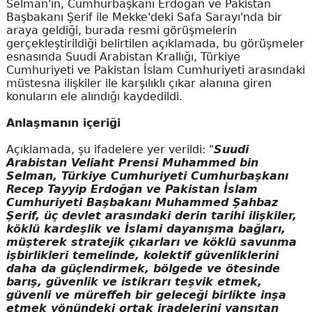
Selman'ın, Cumhurbaşkanı Erdoğan ve Pakistan
Başbakanı Şerif ile Mekke'deki Safa Sarayı'nda bir
araya geldiği, burada resmi görüşmelerin
gerçekleştirildiği belirtilen açıklamada, bu görüşmeler
esnasında Suudi Arabistan Krallığı, Türkiye
Cumhuriyeti ve Pakistan İslam Cumhuriyeti arasındaki
müstesna ilişkiler ile karşılıklı çıkar alanına giren
konuların ele alındığı kaydedildi.
Anlaşmanın içeriği
Açıklamada, şu ifadelere yer verildi: "
Suudi
Arabistan Veliaht Prensi Muhammed bin
Selman, Türkiye Cumhuriyeti Cumhurbaşkanı
Recep Tayyip Erdoğan ve Pakistan İslam
Cumhuriyeti Başbakanı Muhammed Şahbaz
Şerif, üç devlet arasındaki derin tarihi ilişkiler,
köklü kardeşlik ve İslami dayanışma bağları,
müşterek stratejik çıkarları ve köklü savunma
işbirlikleri temelinde, kolektif güvenliklerini
daha da güçlendirmek, bölgede ve ötesinde
barış, güvenlik ve istikrarı teşvik etmek,
güvenli ve müreffeh bir geleceği birlikte inşa
etmek yönündeki ortak iradelerini yansıtan