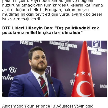
paktın hiçbir ülkeyi hedef almadığını ve bölgenin
huzurunu amaçlayan tüm kardeş ülkelerin katılımına
açık olduğunu belirtti. Erdoğan, paktın meşru
müdafaa hakkını teyit ettiğini vurgulayarak bölgesel
istikrar mesajı verdi.
BTP Lideri Hüseyin Baş: "Dış politikadaki tek
pusulamız milletin çıkarları olmalıdır"
Anlaşmadan günler önce (3 Ağustos) yayınladığı