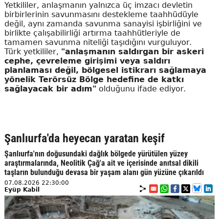
Yetkililer, anlaşmanın yalnızca üç imzacı devletin
birbirlerinin savunmasını destekleme taahhüdüyle
değil, aynı zamanda savunma sanayisi işbirliğini ve
birlikte çalışabilirliği artırma taahhütleriyle de
tamamen savunma niteliği taşıdığını vurguluyor.
Türk yetkililer,
"anlaşmanın saldırgan bir askeri
cephe, çevreleme girişimi veya saldırı
planlaması değil, bölgesel istikrarı sağlamaya
yönelik Terörsüz Bölge hedefine de katkı
sağlayacak bir adım"
olduğunu ifade ediyor.
Şanlıurfa'da heyecan yaratan keşif
Şanlıurfa'nın doğusundaki dağlık bölgede yürütülen yüzey
araştırmalarında, Neolitik Çağ'a ait ve içerisinde anıtsal dikili
taşların bulunduğu devasa bir yaşam alanı gün yüzüne çıkarıldı
07.08.2026 22:30:00
Eyüp Kabil