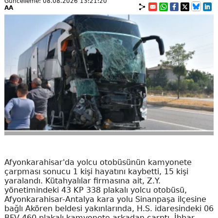
Güncelleme: 08.08.2026 13:21:20
AA
Afyonkarahisar'da yolcu otobüsünün kamyonete
çarpması sonucu 1 kişi hayatını kaybetti, 15 kişi
yaralandı. Kütahyalılar firmasına ait, Z.Y.
yönetimindeki 43 KP 338 plakalı yolcu otobüsü,
Afyonkarahisar-Antalya kara yolu Sinanpaşa ilçesine
bağlı Akören beldesi yakınlarında, H.S. idaresindeki 06
BFV 460 plakalı kamyonete arkadan çarptı. İhbar