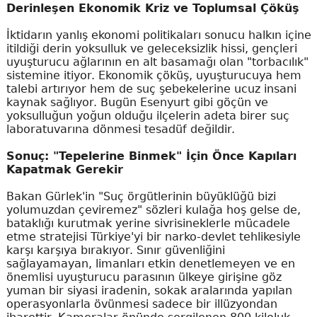
Derinleşen Ekonomik Kriz ve Toplumsal Çöküş
İktidarın yanlış ekonomi politikaları sonucu halkın içine
itildiği derin yoksulluk ve geleceksizlik hissi, gençleri
uyuşturucu ağlarının en alt basamağı olan "torbacılık"
sistemine itiyor. Ekonomik çöküş, uyuşturucuya hem
talebi artırıyor hem de suç şebekelerine ucuz insani
kaynak sağlıyor. Bugün Esenyurt gibi göçün ve
yoksulluğun yoğun olduğu ilçelerin adeta birer suç
laboratuvarına dönmesi tesadüf değildir.
Sonuç: "Tepelerine Binmek" İçin Önce Kapıları
Kapatmak Gerekir
Bakan Gürlek'in "Suç örgütlerinin büyüklüğü bizi
yolumuzdan çeviremez" sözleri kulağa hoş gelse de,
bataklığı kurutmak yerine sivrisineklerle mücadele
etme stratejisi Türkiye'yi bir narko-devlet tehlikesiyle
karşı karşıya bırakıyor. Sınır güvenliğini
sağlayamayan, limanları etkin denetlemeyen ve en
önemlisi uyuşturucu parasının ülkeye girişine göz
yuman bir siyasi iradenin, sokak aralarında yapılan
operasyonlarla övünmesi sadece bir illüzyondan