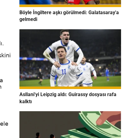
Böyle İngiltere aşkı görülmedi: Galatasaray'a
gelmedi
ı.
skini
ma
n
Asllani'yi Leipzig aldı: Guirassy dosyası rafa
kalktı
ele