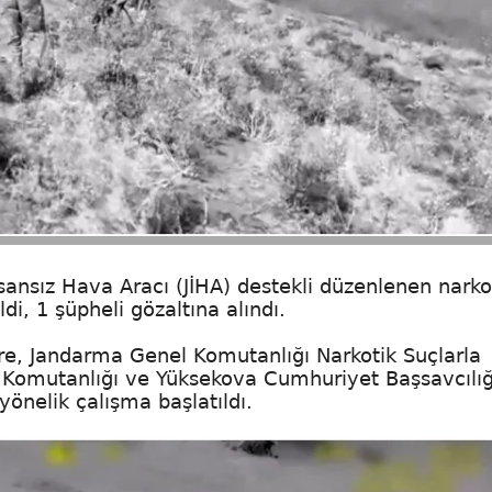
ansız Hava Aracı (JİHA) destekli düzenlenen narko
i, 1 şüpheli gözaltına alındı.
öre, Jandarma Genel Komutanlığı Narkotik Suçlarla
y Komutanlığı ve Yüksekova Cumhuriyet Başsavcılığ
önelik çalışma başlatıldı.