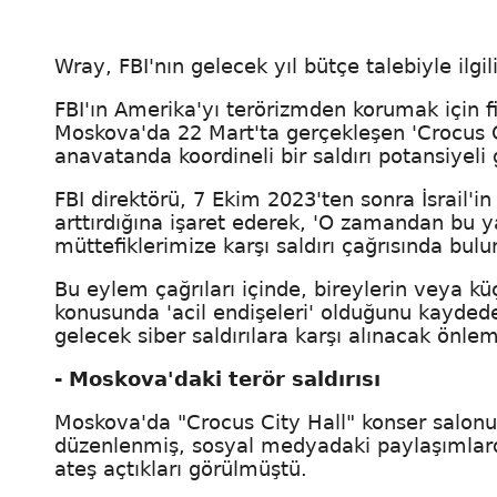
Wray, FBI'nın gelecek yıl bütçe talebiyle ilgil
FBI'ın Amerika'yı terörizmden korumak için 
Moskova'da 22 Mart'ta gerçekleşen 'Crocus Ci
anavatanda koordineli bir saldırı potansiyeli g
FBI direktörü, 7 Ekim 2023'ten sonra İsrail'in
arttırdığına işaret ederek, 'O zamandan bu y
müttefiklerimize karşı saldırı çağrısında bul
Bu eylem çağrıları içinde, bireylerin veya k
konusunda 'acil endişeleri' olduğunu kayded
gelecek siber saldırılara karşı alınacak önlem
- Moskova'daki terör saldırısı
Moskova'da "Crocus City Hall" konser salonund
düzenlenmiş, sosyal medyadaki paylaşımlarda
ateş açtıkları görülmüştü.