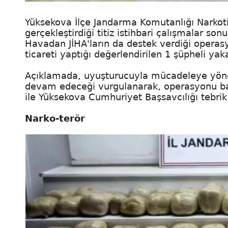
Yüksekova İlçe Jandarma Komutanlığı Narkot
gerçekleştirdiği titiz istihbari çalışmalar s
Havadan JİHA'ların da destek verdiği operasy
ticareti yaptığı değerlendirilen 1 şüpheli yak
Açıklamada, uyuşturucuyla mücadeleye yönelik
devam edeceği vurgulanarak, operasyonu ba
ile Yüksekova Cumhuriyet Başsavcılığı tebrik 
Narko-terör