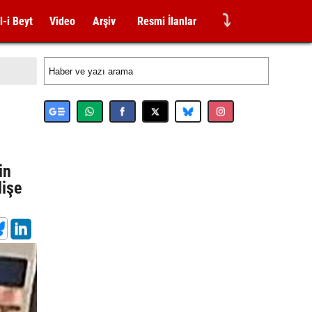
⤵
l-i Beyt
Video
Arşiv
Resmi İlanlar
in
dişe