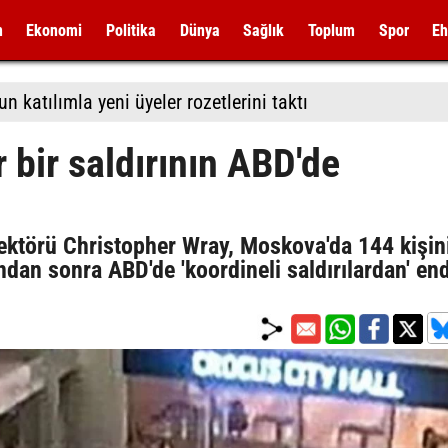
m
Ekonomi
Politika
Dünya
Sağlık
Toplum
Spor
Eh
 katılımla yeni üyeler rozetlerini taktı
 bir saldırının ABD'de
ektörü Christopher Wray, Moskova'da 144 kişin
ından sonra ABD'de 'koordineli saldırılardan' en