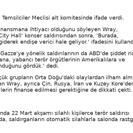
i Temsilciler Meclisi alt komitesinde ifade verdi.
finansmana ihtiyacı olduğunu söyleyen Wray,
ty Hall' konser saldırısından sonra, 'Burada,
iderek endişe verici hale geliyor.' ifadesini kulland
 Gazze'ye yönelik saldırılarının da ABD'de şiddet ri
ana, yabancı terör örgütlerinin Amerikalılara ve
unduğunu gördük.' dedi.
üçük grupların Orta Doğu'daki olaylardan ilham al
en Wray, ayrıca Çin, Rusya, İran ve Kuzey Kore'de
lerin finanse edilmesi gerektiğine de dikkati çekti.
a 22 Mart akşamı silahlı kişilerce terör saldırısı
, saldırganların otomatik silahlarla salonda rastg