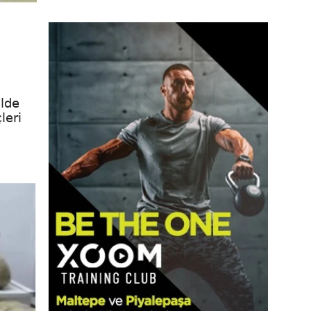
ilde
leri