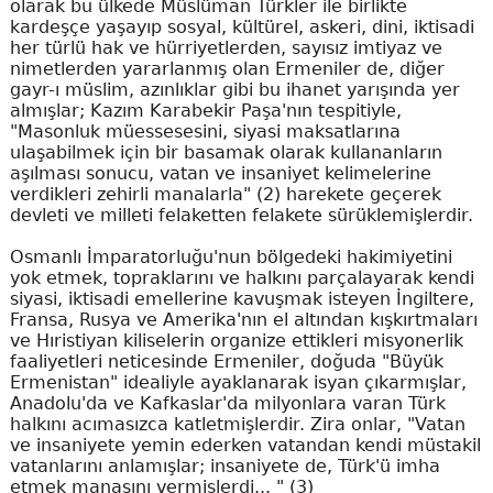
olarak bu ülkede Müslüman Türkler ile birlikte
kardeşçe yaşayıp sosyal, kültürel, askeri, dini, iktisadi
her türlü hak ve hürriyetlerden, sayısız imtiyaz ve
nimetlerden yararlanmış olan Ermeniler de, diğer
gayr-ı müslim, azınlıklar gibi bu ihanet yarışında yer
almışlar; Kazım Karabekir Paşa'nın tespitiyle,
"Masonluk müessesesini, siyasi maksatlarına
ulaşabilmek için bir basamak olarak kullananların
aşılması sonucu, vatan ve insaniyet kelimelerine
verdikleri zehirli manalarla" (2) harekete geçerek
devleti ve milleti felaketten felakete sürüklemişlerdir.
Osmanlı İmparatorluğu'nun bölgedeki hakimiyetini
yok etmek, topraklarını ve halkını parçalayarak kendi
siyasi, iktisadi emellerine kavuşmak isteyen İngiltere,
Fransa, Rusya ve Amerika'nın el altından kışkırtmaları
ve Hıristiyan kiliselerin organize ettikleri misyonerlik
faaliyetleri neticesinde Ermeniler, doğuda "Büyük
Ermenistan" idealiyle ayaklanarak isyan çıkarmışlar,
Anadolu'da ve Kafkaslar'da milyonlara varan Türk
halkını acımasızca katletmişlerdir. Zira onlar, "Vatan
ve insaniyete yemin ederken vatandan kendi müstakil
vatanlarını anlamışlar; insaniyete de, Türk'ü imha
etmek manasını vermişlerdi... " (3)