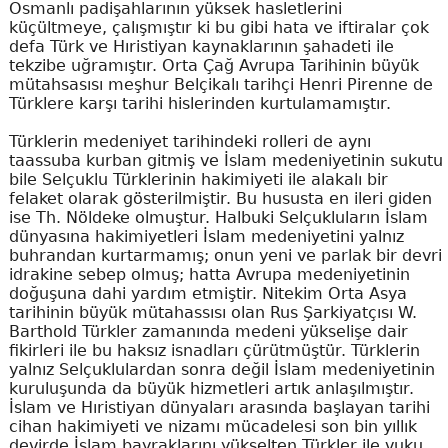
Osmanlı padişahlarının yüksek hasletlerini
küçültmeye, çalışmıştır ki bu gibi hata ve iftiralar çok
defa Türk ve Hıristiyan kaynaklarının şahadeti ile
tekzibe uğramıştır. Orta Çağ Avrupa Tarihinin büyük
mütahsasısı meşhur Belçikalı tarihçi Henri Pirenne de
Türklere karşı tarihi hislerinden kurtulamamıştır.
Türklerin medeniyet tarihindeki rolleri de aynı
taassuba kurban gitmiş ve İslam medeniyetinin sukutu
bile Selçuklu Türklerinin hakimiyeti ile alakalı bir
felaket olarak gösterilmiştir. Bu hususta en ileri giden
ise Th. Nöldeke olmuştur. Halbuki Selçukluların İslam
dünyasına hakimiyetleri İslam medeniyetini yalnız
buhrandan kurtarmamış; onun yeni ve parlak bir devri
idrakine sebep olmuş; hatta Avrupa medeniyetinin
doğuşuna dahi yardım etmiştir. Nitekim Orta Asya
tarihinin büyük mütahassısı olan Rus Şarkiyatçısı W.
Barthold Türkler zamanında medeni yükselişe dair
fikirleri ile bu haksız isnadları çürütmüştür. Türklerin
yalnız Selçuklulardan sonra değil İslam medeniyetinin
kuruluşunda da büyük hizmetleri artık anlaşılmıştır.
İslam ve Hıristiyan dünyaları arasında başlayan tarihi
cihan hakimiyeti ve nizamı mücadelesi son bin yıllık
devirde İslam bayraklarını yükselten Türkler ile vuku