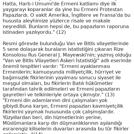
Hatta, Harb-i Umumi'de Ermeni katliamı diye ilk
yaygarayı koparanlar da yine bu Ermeni Protestan
Papazlardı. O vakit Amerika, İngiltere ve Fransa'da bu
hususta aleyhimize yüzlerce risale ve makale
neşredildi. Bunların hepsi de, bu papazların raporuna
istinaden yazılıyordu." (12)
Resmi görevde bulunduğu Van ve Bitlis vilayetlerinde
5 sene dolaşarak buraların istatistiğini çıkaran Rize
Konsolosu Rus General J. Mayewski'nin; yazmış olduğu
"Van ve Bitlis Vilayetleri Askeri İstatistiği" adlı eserinde
önemli tespitleri vardır: "Ermeni ayaklanması
Ermenilerin; kamuoyunda milliyetçilik, hürriyet ve
bağımsızlık fikirlerinin yayılması sonucu siyaset ile
meşgul olmaları, bu fikirlerin Batılı hükümetler
tarafından tahrik edilmeleri ve Ermeni papazların
gayretleri ve telkinleriyle ortaya çıkmıştır." (13)
"Ermeni din adamlarının dini çalışmaları yok
gibiydi.Buna karşın, Ermeni papazları kavmiyetçilik
fikirlerini yaymak hususunda çok çalışmışlardır.
Yüzyıllardan beri, din hizmetlerinin yerine,
Müslümanlara karşı din düşmanlıklarının aşılandığı
esrarengiz kiliselerin duvarları arasında bu tür fikirler