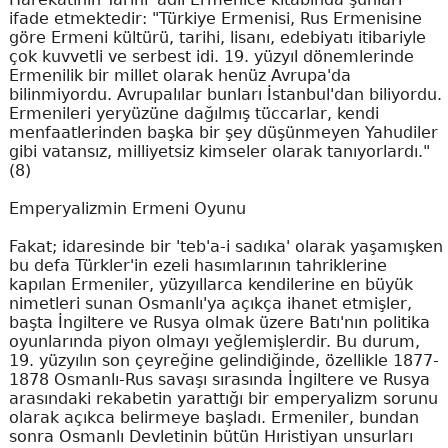
ifade etmektedir: "Türkiye Ermenisi, Rus Ermenisine
göre Ermeni kültürü, tarihi, lisanı, edebiyatı itibariyle
çok kuvvetli ve serbest idi. 19. yüzyıl dönemlerinde
Ermenilik bir millet olarak henüz Avrupa'da
bilinmiyordu. Avrupalılar bunları İstanbul'dan biliyordu.
Ermenileri yeryüzüne dağılmış tüccarlar, kendi
menfaatlerinden başka bir şey düşünmeyen Yahudiler
gibi vatansız, milliyetsiz kimseler olarak tanıyorlardı."
(8)
Emperyalizmin Ermeni Oyunu
Fakat; idaresinde bir 'teb'a-i sadıka' olarak yaşamışken
bu defa Türkler'in ezeli hasımlarının tahriklerine
kapılan Ermeniler, yüzyıllarca kendilerine en büyük
nimetleri sunan Osmanlı'ya açıkça ihanet etmişler,
başta İngiltere ve Rusya olmak üzere Batı'nın politika
oyunlarında piyon olmayı yeğlemişlerdir. Bu durum,
19. yüzyılın son çeyreğine gelindiğinde, özellikle 1877-
1878 Osmanlı-Rus savaşı sırasında İngiltere ve Rusya
arasındaki rekabetin yarattığı bir emperyalizm sorunu
olarak açıkca belirmeye başladı. Ermeniler, bundan
sonra Osmanlı Devletinin bütün Hıristiyan unsurları