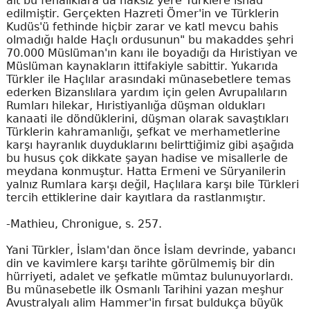
ait bu fenalıklara da haksız yere Türklere isnad
edilmiştir. Gerçekten Hazreti Ömer'in ve Türklerin
Kudüs'ü fethinde hiçbir zarar ve katl mevcu bahis
olmadığı halde Haçlı ordusunun" bu makaddes şehri
70.000 Müslüman'ın kanı ile boyadığı da Hıristiyan ve
Müslüman kaynakların ittifakiyle sabittir. Yukarıda
Türkler ile Haçlılar arasındaki münasebetlere temas
ederken Bizanslılara yardım için gelen Avrupalıların
Rumları hilekar, Hıristiyanlığa düşman oldukları
kanaati ile döndüklerini, düşman olarak savaştıkları
Türklerin kahramanlığı, şefkat ve merhametlerine
karşı hayranlık duyduklarını belirttiğimiz gibi aşağıda
bu husus çok dikkate şayan hadise ve misallerle de
meydana konmuştur. Hatta Ermeni ve Süryanilerin
yalnız Rumlara karşı değil, Haçlılara karşı bile Türkleri
tercih ettiklerine dair kayıtlara da rastlanmıştır.
-Mathieu, Chronigue, s. 257.
Yani Türkler, İslam'dan önce İslam devrinde, yabancı
din ve kavimlere karşı tarihte görülmemiş bir din
hürriyeti, adalet ve şefkatle mümtaz bulunuyorlardı.
Bu münasebetle ilk Osmanlı Tarihini yazan meşhur
Avustralyalı alim Hammer'in fırsat buldukça büyük