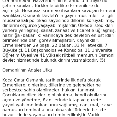
Cennetmekan Hazzretleri'nin İstanbul'u fethiyle bu
şehrin kapıları, Türkler'le birlikte Ermenilere de
açılmıştı. Hesapsız ikram ve ihsanlara kavuşan Ermeni
azınlıklar, Osmanlı Devleti'nin gayr-i müslimler ile ilgili
müsamahalı politikası sayesinde dillerini koruyabilmiş,
dinlerini özgürce yaşayabilmişlerdir. Ülkede istedikleri
yerlere yerleşmiş; sanat, zanaat ve ticaretle uğraşmış,
nazırlığa (bakanlık) varıncaya dek devletin en üst idari
birimlerinde dahi görev almışlardır. Kaynaklar;
Ermeniler'den 29 paşa, 22 Bakan, 33 Milletvekili, 7
Büyükelçi, 11 Başkonsolos ve Konsolos, 11 Üniversite
Öğretim Üyesi ve 41 yüksek rütbeli memurun Osmanlı
devlet hizmetinde bulunduklarını yazmaktadır. (5)
Osmanlı'nın Adalet Ufku
Koca Çınar Osmanlı, tarihlerinde ilk defa olarak
Ermenilere; dinlerine, dillerine ve geleneklerine
serbestçe sahip olabilmeleri hakkını tanımıştı.
Çocuklarını diledikleri gibi okutma, kendi okullarını
açma ve yönetme, öz dillerinde kitap ve gazete
yayınlayabilme imkanlarını sağlamış; can, mal, ırz ve
namusları teminat altına alınarak Türklerle birlikte
huzur içinde yaşamaları temin edilmiştir. Varlık