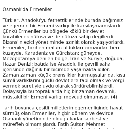
Osmanlı'da Ermeniler
Türkler, Anadolu'yu fethettiklerinde burada bağımsız
ve egemen bir Ermeni varlığı ile karşılaşmamışlardı.
Çünkü Ermeniler bu bölgede köklü bir devlet
kurabilecek nüfusa ve de nüfuza sahip değillerdi.
Bizans'ın ezici yönetiminde azınlık olarak yaşıyorlardı.
Ermeniler, tarihen malum oldukları zamandan beri
kuzeyde, Karadeniz ve Gürcistan; güneyde,
Mezopotamya denilen bölge, İran ve Suriye; doğuda,
Hazar Denizi; batıda ise Anadolu ile çevrili saha
içerisinde dağınık bir biçimde yaşamakta idiler.
Zaman zaman küçük prenslikler kurmuşsalar da, kısa
süreli varlıklarını güçlü devletlere tabi olmak ve vergi
vermek suretiyle uydu olarak sürdürebilmişlerdi.
Dolayısıyla bu topraklarda hiç bir zaman devamlı,
müstakil bir Ermeni varlığı mevcud olmamıştır. (4)
Tarih boyunca çeşitli milletlerin egemenliğinde hayat
sürmüş olan Ermeniler, hiçbir dönem ve devirde
Osmanlı yönetiminde olduğu kadar serbest ve
müreffeh olmamışlardı. Fatih Sultan Mehmet