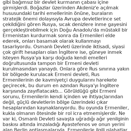
gibi bağımsız bir devlet kurmanın çabası içine
girmişlerdi. Boğazlar üzerinden Akdeniz'e açılmak
hususundaki tarihi emellerinin önüne, buraların
stratejik önemi dolayısıyla Avrupa devletlerince set
çekildiğini gören Rusya, sıcak denizlere inme gayesini
gerçekleştirebilmek için Doğu Anadolu'da müstakil bir
Ermenistan kurdurmak sonra da Ermenileri elde
ederek, onları basamak olarak kullanmayı
tasarlıyordu. Osmanlı Devleti üzerinde iktisadi, siyasi
çok girift hesapları olan İngiltere ise, güneye inmek
isteyen Rusya'ya karşı doğuda kendi emelleri
doğrultusunda tampon bir Ermeni devleti
kurulmasından yanaydı. Onlara göre Rus sınırına yakın
bir bölgede kurulacak Ermeni devleti, Rus
Ermenilerinin de kavmiyetçi duygularını harekete
geçirecek, bu durum en azından Rusya'yı İngiltere
karşısında zayıflatacaktı... Görüldüğü gibi Ermeni
sorunu, Ermenilerin kendi içinden ve ihtiyaçlarından
değil, güçlü devletlerin bölge üzerindeki çıkar
hesaplarından kaynaklanıyordu. Bu oyunda Ermeniler,
kukla olmanın ötesinde bir rol icra etmemişlerdir. Ne
var ki, Osmanlı Devleti savaşta uğradığı ağır yenilginin
baskısı altında imzaladığı Ayastefenos ve onun yerini
alan Berlin antlaşmalarıyla, Ermenilerle ilgili ıslahatlar