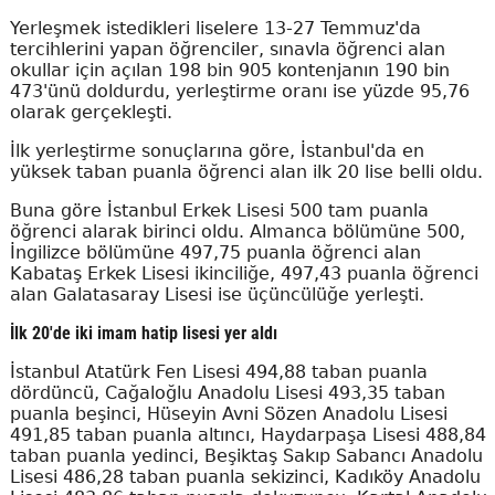
Yerleşmek istedikleri liselere 13-27 Temmuz'da
tercihlerini yapan öğrenciler, sınavla öğrenci alan
okullar için açılan 198 bin 905 kontenjanın 190 bin
473'ünü doldurdu, yerleştirme oranı ise yüzde 95,76
olarak gerçekleşti.
İlk yerleştirme sonuçlarına göre, İstanbul'da en
yüksek taban puanla öğrenci alan ilk 20 lise belli oldu.
Buna göre İstanbul Erkek Lisesi 500 tam puanla
öğrenci alarak birinci oldu. Almanca bölümüne 500,
İngilizce bölümüne 497,75 puanla öğrenci alan
Kabataş Erkek Lisesi ikinciliğe, 497,43 puanla öğrenci
alan Galatasaray Lisesi ise üçüncülüğe yerleşti.
İlk 20'de iki imam hatip lisesi yer aldı
İstanbul Atatürk Fen Lisesi 494,88 taban puanla
dördüncü, Cağaloğlu Anadolu Lisesi 493,35 taban
puanla beşinci, Hüseyin Avni Sözen Anadolu Lisesi
491,85 taban puanla altıncı, Haydarpaşa Lisesi 488,84
taban puanla yedinci, Beşiktaş Sakıp Sabancı Anadolu
Lisesi 486,28 taban puanla sekizinci, Kadıköy Anadolu