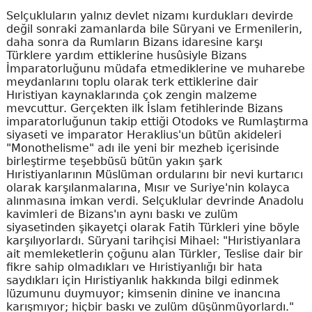
Selçukluların yalnız devlet nizamı kurdukları devirde
değil sonraki zamanlarda bile Süryani ve Ermenilerin,
daha sonra da Rumların Bizans idaresine karşı
Türklere yardım ettiklerine husûsiyle Bizans
İmparatorluğunu müdafa etmediklerine ve muharebe
meydanlarını toplu olarak terk ettiklerine dair
Hıristiyan kaynaklarında çok zengin malzeme
mevcuttur. Gerçekten ilk İslam fetihlerinde Bizans
imparatorluğunun takip ettiği Otodoks ve Rumlaştırma
siyaseti ve imparator Heraklius'un bütün akideleri
"Monothelisme" adı ile yeni bir mezheb içerisinde
birleştirme teşebbüsü bütün yakın şark
Hıristiyanlarının Müslüman ordularını bir nevi kurtarıcı
olarak karşılanmalarına, Mısır ve Suriye'nin kolayca
alınmasına imkan verdi. Selçuklular devrinde Anadolu
kavimleri de Bizans'ın aynı baskı ve zulüm
siyasetinden şikayetçi olarak Fatih Türkleri yine böyle
karşılıyorlardı. Süryani tarihçisi Mihael: "Hıristiyanlara
ait memleketlerin çoğunu alan Türkler, Teslise dair bir
fikre sahip olmadıkları ve Hıristiyanlığı bir hata
saydıkları için Hıristiyanlık hakkında bilgi edinmek
lüzumunu duymuyor; kimsenin dinine ve inancına
karışmıyor; hiçbir baskı ve zulüm düşünmüyorlardı."