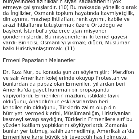
bünyesindeki azınlıkların siyasi sadakatlerini yok
etmeye çalışmışlardır. (10) Bu maksada yönelik olarak
da İngilizler, Osmanlı toplum hayatında kavmiyetçilik,
din ayrımı, mezhep ihtilafları, renk ayrımı, kabile ve
arazi ihtilaflarını tutuşturmak üzere Ortadoğu ve
başkent İstanbul'a yüzlerce ajan-misyoner
göndermişlerdir. Bu misyonerlerin iki temel gayesi
vardı: Birincisi, Osmanlı'yı yıkmak; diğeri, Müslüman
halkı Hıristiyanlaştırmak. (11)
Ermeni Papazların Melanetleri
Dr. Rıza Nur, bu konuda şunları söylemiştir: "Merzifon
ve sair Amerikan kolejlerinde okuyup Protestan ve
bunlardan da papaz olan Ermeniler, yıllardan beri
Amerika'da gayet hummalı bir propaganda
yapıyorlardı. Ermenilerin mazlum, istiklale layık
olduğunu, Anadolu'nun eski asırlardan beri
kendilerinin olduğunu, Türklerin zalim olup din
hürriyeti vermediklerini, Müslümanlığın, Hristiyanları
kesmeyi sevap saydığını, Türklerin Ermenilere sırf bu
yüzden katliam yaptıklarını söylüyorlardı. Zamanla
bunlar yer tutmuş, sahih zannedilmiş, Amerikalılar'da
Ermenilere karşı büyük bir teveccüh hasıl olmuştu.