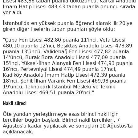
Lisesi 483,86 taban puanla dokuzuncu, Kartal Anadolu
İmam Hatip Lisesi 483,43 taban puanla onuncu sırada
yer aldı.
İstanbul'da en yüksek puanla öğrenci alarak ilk 20'ye
giren diğer liselerin taban puanları şöyle oldu:
"Çapa Fen Lisesi 482,80 puanla 11'inci, Vefa Lisesi
480,10 puanla 12'nci, Beşiktaş Anadolu Lisesi 478,89
puanla 13'üncü, Validebağ Fen Lisesi 477,82 puanla
14'üncü, Burak Bora Anadolu Lisesi 477,09 puanla
15'inci, Yüksel-İlhan Alanyalı Fen Lisesi 474,93 puanla
16'ncı, Pertevniyal Lisesi 474,49 puanla 17'nci,
Kadıköy Anadolu İmam Hatip Lisesi 472,39 puanla
18'nci, Şehit İlhan Varank Fen Lisesi 469,98 puanla
19'uncu, Teknopark İstanbul Mesleki ve Teknik
Anadolu Lisesi 469,51 puanla 20'nci."
Nakil süreci
Öte yandan yerleştirmeye esas birinci nakil için
tercihler bugün başladı. Birinci nakil tercihleri, 7
Ağustos'a kadar yapılacak ve sonuçları 10 Ağustos'ta
açıklanacak.