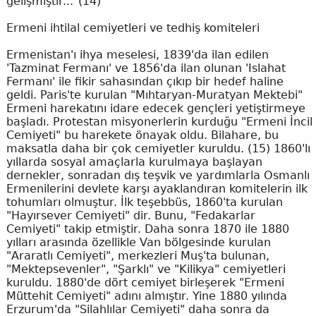
gelişmiştir..."(14)
Ermeni ihtilal cemiyetleri ve tedhiş komiteleri
Ermenistan'ı ihya meselesi, 1839'da ilan edilen
'Tazminat Fermanı' ve 1856'da ilan olunan 'Islahat
Fermanı' ile fikir sahasından çıkıp bir hedef haline
geldi. Paris'te kurulan "Mıhtaryan-Muratyan Mektebi"
Ermeni harekatını idare edecek gençleri yetiştirmeye
başladı. Protestan misyonerlerin kurduğu "Ermeni İncil
Cemiyeti" bu harekete önayak oldu. Bilahare, bu
maksatla daha bir çok cemiyetler kuruldu. (15) 1860'lı
yıllarda sosyal amaçlarla kurulmaya başlayan
dernekler, sonradan dış teşvik ve yardımlarla Osmanlı
Ermenilerini devlete karşı ayaklandıran komitelerin ilk
tohumları olmuştur. İlk teşebbüs, 1860'ta kurulan
"Hayırsever Cemiyeti" dir. Bunu, "Fedakarlar
Cemiyeti" takip etmiştir. Daha sonra 1870 ile 1880
yılları arasında özellikle Van bölgesinde kurulan
"Araratlı Cemiyeti", merkezleri Muş'ta bulunan,
"Mektepsevenler", "Şarklı" ve "Kilikya" cemiyetleri
kuruldu. 1880'de dört cemiyet birleşerek "Ermeni
Müttehit Cemiyeti" adını almıştır. Yine 1880 yılında
Erzurum'da "Silahlılar Cemiyeti" daha sonra da