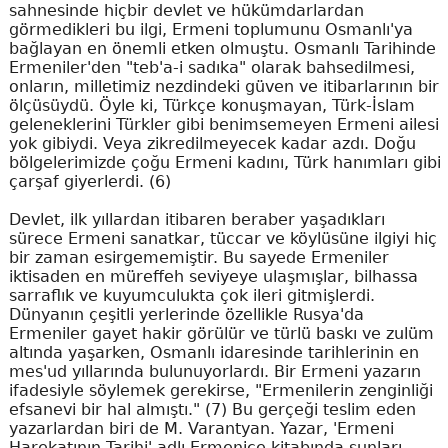
sahnesinde hiçbir devlet ve hükümdarlardan
görmedikleri bu ilgi, Ermeni toplumunu Osmanlı'ya
bağlayan en önemli etken olmuştu. Osmanlı Tarihinde
Ermeniler'den "teb'a-i sadıka" olarak bahsedilmesi,
onların, milletimiz nezdindeki güven ve itibarlarının bir
ölçüsüydü. Öyle ki, Türkçe konuşmayan, Türk-İslam
geleneklerini Türkler gibi benimsemeyen Ermeni ailesi
yok gibiydi. Veya zikredilmeyecek kadar azdı. Doğu
bölgelerimizde çoğu Ermeni kadını, Türk hanımları gibi
çarşaf giyerlerdi. (6)
Devlet, ilk yıllardan itibaren beraber yaşadıkları
sürece Ermeni sanatkar, tüccar ve köylüsüne ilgiyi hiç
bir zaman esirgememiştir. Bu sayede Ermeniler
iktisaden en müreffeh seviyeye ulaşmışlar, bilhassa
sarraflık ve kuyumculukta çok ileri gitmişlerdi.
Dünyanın çeşitli yerlerinde özellikle Rusya'da
Ermeniler gayet hakir görülür ve türlü baskı ve zulüm
altında yaşarken, Osmanlı idaresinde tarihlerinin en
mes'ud yıllarında bulunuyorlardı. Bir Ermeni yazarın
ifadesiyle söylemek gerekirse, "Ermenilerin zenginliği
efsanevi bir hal almıştı." (7) Bu gerçeği teslim eden
yazarlardan biri de M. Varantyan. Yazar, 'Ermeni
Harekatının Tarihi' adlı Ermenice kitabında şunları