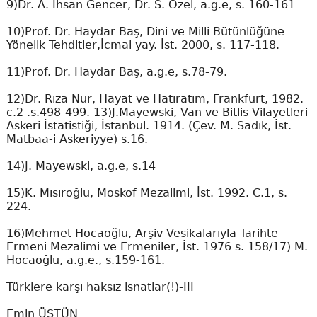
9)Dr. A. İhsan Gencer, Dr. S. Özel, a.g.e, s. 160-161
10)Prof. Dr. Haydar Baş, Dini ve Milli Bütünlüğüne
Yönelik Tehditler,İcmal yay. İst. 2000, s. 117-118.
11)Prof. Dr. Haydar Baş, a.g.e, s.78-79.
12)Dr. Rıza Nur, Hayat ve Hatıratım, Frankfurt, 1982.
c.2 .s.498-499. 13)J.Mayewski, Van ve Bitlis Vilayetleri
Askeri İstatistiği, İstanbul. 1914. (Çev. M. Sadık, İst.
Matbaa-i Askeriyye) s.16.
14)J. Mayewski, a.g.e, s.14
15)K. Mısıroğlu, Moskof Mezalimi, İst. 1992. C.1, s.
224.
16)Mehmet Hocaoğlu, Arşiv Vesikalarıyla Tarihte
Ermeni Mezalimi ve Ermeniler, İst. 1976 s. 158/17) M.
Hocaoğlu, a.g.e., s.159-161.
Türklere karşı haksız isnatlar(!)-III
Emin ÜSTÜN