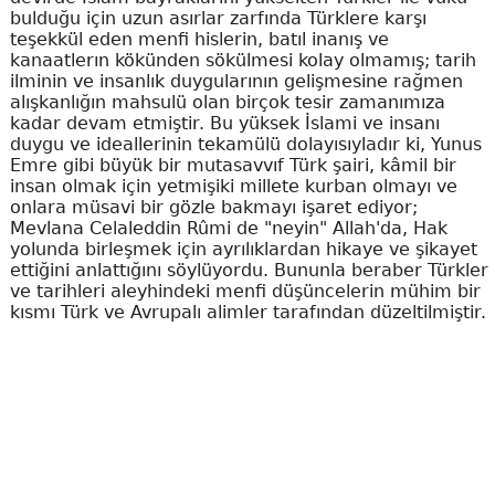
bulduğu için uzun asırlar zarfında Türklere karşı
teşekkül eden menfi hislerin, batıl inanış ve
kanaatlerın kökünden sökülmesi kolay olmamış; tarih
ilminin ve insanlık duygularının gelişmesine rağmen
alışkanlığın mahsulü olan birçok tesir zamanımıza
kadar devam etmiştir. Bu yüksek İslami ve insanı
duygu ve ideallerinin tekamülü dolayısıyladır ki, Yunus
Emre gibi büyük bir mutasavvıf Türk şairi, kâmil bir
insan olmak için yetmişiki millete kurban olmayı ve
onlara müsavi bir gözle bakmayı işaret ediyor;
Mevlana Celaleddin Rûmi de "neyin" Allah'da, Hak
yolunda birleşmek için ayrılıklardan hikaye ve şikayet
ettiğini anlattığını söylüyordu. Bununla beraber Türkler
ve tarihleri aleyhindeki menfi düşüncelerin mühim bir
kısmı Türk ve Avrupalı alimler tarafından düzeltilmiştir.