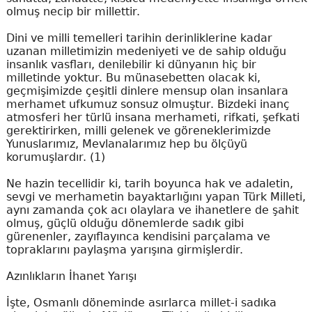
olmuş necip bir millettir.
Dini ve milli temelleri tarihin derinliklerine kadar
uzanan milletimizin medeniyeti ve de sahip olduğu
insanlık vasfları, denilebilir ki dünyanın hiç bir
milletinde yoktur. Bu münasebetten olacak ki,
geçmişimizde çeşitli dinlere mensup olan insanlara
merhamet ufkumuz sonsuz olmuştur. Bizdeki inanç
atmosferi her türlü insana merhameti, rifkati, şefkati
gerektirirken, milli gelenek ve göreneklerimizde
Yunuslarımız, Mevlanalarımız hep bu ölçüyü
korumuşlardır. (1)
Ne hazin tecellidir ki, tarih boyunca hak ve adaletin,
sevgi ve merhametin bayaktarlığını yapan Türk Milleti,
aynı zamanda çok acı olaylara ve ihanetlere de şahit
olmuş, güçlü olduğu dönemlerde sadık gibi
gürenenler, zayıflayınca kendisini parçalama ve
topraklarını paylaşma yarışına girmişlerdir.
Azınlıkların İhanet Yarışı
İşte, Osmanlı döneminde asırlarca millet-i sadıka