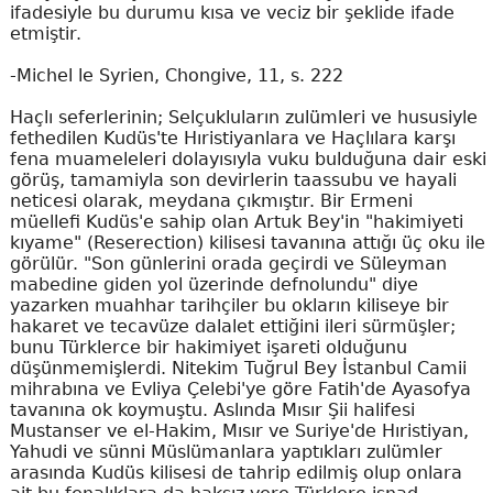
ifadesiyle bu durumu kısa ve veciz bir şeklide ifade
etmiştir.
-Michel le Syrien, Chongive, 11, s. 222
Haçlı seferlerinin; Selçukluların zulümleri ve hususiyle
fethedilen Kudüs'te Hıristiyanlara ve Haçlılara karşı
fena muameleleri dolayısıyla vuku bulduğuna dair eski
görüş, tamamiyla son devirlerin taassubu ve hayali
neticesi olarak, meydana çıkmıştır. Bir Ermeni
müellefi Kudüs'e sahip olan Artuk Bey'in "hakimiyeti
kıyame" (Reserection) kilisesi tavanına attığı üç oku ile
görülür. "Son günlerini orada geçirdi ve Süleyman
mabedine giden yol üzerinde defnolundu" diye
yazarken muahhar tarihçiler bu okların kiliseye bir
hakaret ve tecavüze dalalet ettiğini ileri sürmüşler;
bunu Türklerce bir hakimiyet işareti olduğunu
düşünmemişlerdi. Nitekim Tuğrul Bey İstanbul Camii
mihrabına ve Evliya Çelebi'ye göre Fatih'de Ayasofya
tavanına ok koymuştu. Aslında Mısır Şii halifesi
Mustanser ve el-Hakim, Mısır ve Suriye'de Hıristiyan,
Yahudi ve sünni Müslümanlara yaptıkları zulümler
arasında Kudüs kilisesi de tahrip edilmiş olup onlara