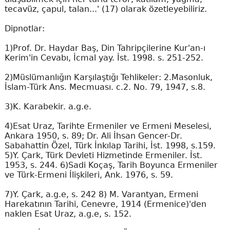
tecavüz, çapul, talan...' (17) olarak özetleyebiliriz.
Dipnotlar:
1)Prof. Dr. Haydar Baş, Din Tahripçilerine Kur'an-ı
Kerim'in Cevabı, İcmal yay. İst. 1998. s. 251-252.
2)Müslümanlığın Karşılaştığı Tehlikeler: 2.Masonluk,
İslam-Türk Ans. Mecmuası. c.2. No. 79, 1947, s.8.
3)K. Karabekir. a.g.e.
4)Esat Uraz, Tarihte Ermeniler ve Ermeni Meselesi,
Ankara 1950, s. 89; Dr. Ali İhsan Gencer-Dr.
Sabahattin Özel, Türk İnkılap Tarihi, İst. 1998, s.159.
5)Y. Çark, Türk Devleti Hizmetinde Ermeniler. İst.
1953, s. 244. 6)Sadi Koçaş, Tarih Boyunca Ermeniler
ve Türk-Ermeni İlişkileri, Ank. 1976, s. 59.
7)Y. Çark, a.g.e, s. 242 8) M. Varantyan, Ermeni
Harekatının Tarihi, Cenevre, 1914 (Ermenice)'den
naklen Esat Uraz, a.g.e, s. 152.