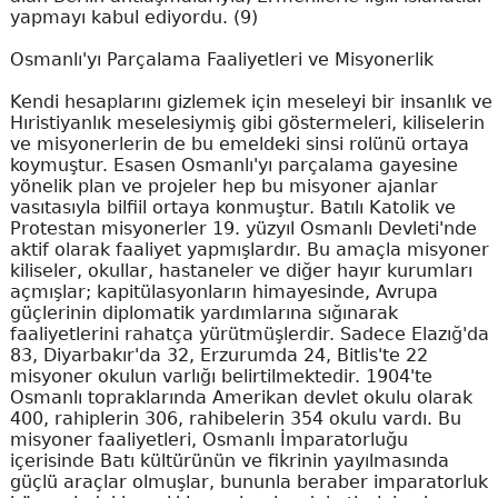
yapmayı kabul ediyordu. (9)
Osmanlı'yı Parçalama Faaliyetleri ve Misyonerlik
Kendi hesaplarını gizlemek için meseleyi bir insanlık ve
Hıristiyanlık meselesiymiş gibi göstermeleri, kiliselerin
ve misyonerlerin de bu emeldeki sinsi rolünü ortaya
koymuştur. Esasen Osmanlı'yı parçalama gayesine
yönelik plan ve projeler hep bu misyoner ajanlar
vasıtasıyla bilfiil ortaya konmuştur. Batılı Katolik ve
Protestan misyonerler 19. yüzyıl Osmanlı Devleti'nde
aktif olarak faaliyet yapmışlardır. Bu amaçla misyoner
kiliseler, okullar, hastaneler ve diğer hayır kurumları
açmışlar; kapitülasyonların himayesinde, Avrupa
güçlerinin diplomatik yardımlarına sığınarak
faaliyetlerini rahatça yürütmüşlerdir. Sadece Elazığ'da
83, Diyarbakır'da 32, Erzurumda 24, Bitlis'te 22
misyoner okulun varlığı belirtilmektedir. 1904'te
Osmanlı topraklarında Amerikan devlet okulu olarak
400, rahiplerin 306, rahibelerin 354 okulu vardı. Bu
misyoner faaliyetleri, Osmanlı İmparatorluğu
içerisinde Batı kültürünün ve fikrinin yayılmasında
güçlü araçlar olmuşlar, bununla beraber imparatorluk