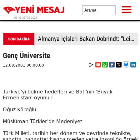
06 AĞUSTOS 2026
Almanya İçişleri Bakan Dobrindt: "Leipzig Havalimanı'ndaki İHA saldırısı girişimi amatörce taktiklere işaret etmiyor"
Genç Üniversite
12.08.2001 00:00:00
Türkiye'yi bölme hedefleri ve Batı'nın 'Büyük
Ermenistan' oyunu-I
Oğuz Köroğlu
Müslüman Türkler'de Medeniyet
Türk Milleti, tarihin her dönem ve devrinde teknikte,
sanatta, zanaatte; kısaca medeniyette insanlığa örnek