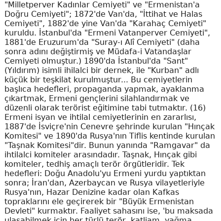
"Milletperver Kadınlar Cemiyeti" ve "Ermenistan'a
Doğru Cemiyeti"; 1872'de Van'da, "İttihat ve Halas
Cemiyeti", 1882'de yine Van'da "Karahaç Cemiyeti"
kuruldu. İstanbul'da "Ermeni Vatanperver Cemiyeti",
1881'de Eruzurum'da "Suray-ı Alî Cemiyeti" (daha
sonra adını değiştirmiş ve Müdafa-i Vatandaşlar
Cemiyeti olmuştur.) 1890'da İstanbul'da "Sant"
(Yıldırım) isimli ihilalci bir dernek, ile "Kurban" adlı
küçük bir teşkilat kurulmuştur... Bu cemiyetlerin
başlıca hedefleri, propaganda yapmak, ayaklanma
çıkartmak, Ermeni gençlerini silahlandırmak ve
düzenli olarak terörist eğitimine tabi tutmaktır. (16)
Ermeni isyan ve ihtilal cemiyetlerinin en zararlısı,
1887'de İsviçre'nin Cenevre şehrinde kurulan "Hınçak
Komitesi" ve 1890'da Rusya'nın Tiflis kentinde kurulan
"Taşnak Komitesi"dir. Bunun yanında "Ramgavar" da
ihtilalci komiteler arasındadır. Taşnak, Hınçak gibi
komiteler, tedhiş amaçlı terör örgütleridir. Tek
hedefleri: Doğu Anadolu'yu Ermeni yurdu yaptıktan
sonra; İran'dan, Azerbaycan ve Rusya vilayetleriyle
Rusya'nın, Hazar Denizine kadar olan Kafkas
topraklarını ele geçirerek bir "Büyük Ermenistan
Devleti" kurmaktır. Faaliyet sahasını ise, 'bu maksada
ulaşabilmek için her türlü terör, katliam, yağma,