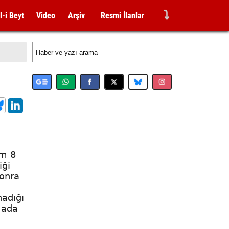
⤵
l-i Beyt
Video
Arşiv
Resmi İlanlar
em 8
iği
sonra
nadığı
mada