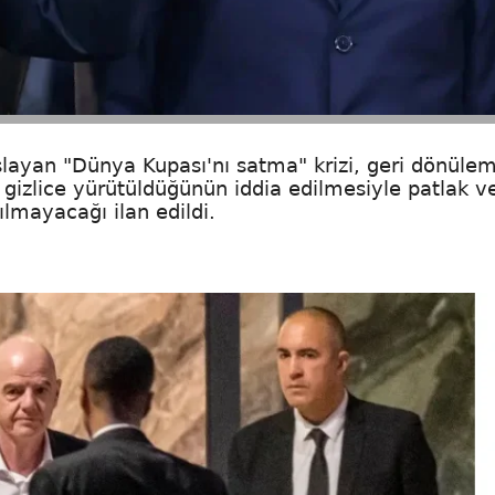
yan "Dünya Kupası'nı satma" krizi, geri dönülem
ın gizlice yürütüldüğünün iddia edilmesiyle patlak v
lmayacağı ilan edildi.