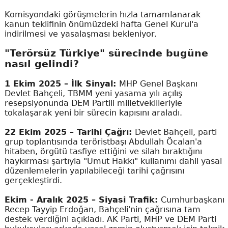
Komisyondaki görüşmelerin hızla tamamlanarak
kanun teklifinin önümüzdeki hafta Genel Kurul'a
indirilmesi ve yasalaşması bekleniyor.
"Terörsüz Türkiye" sürecinde bugüne
nasıl gelindi?
1 Ekim 2025 – İlk Sinyal:
MHP Genel Başkanı
Devlet Bahçeli, TBMM yeni yasama yılı açılış
resepsiyonunda DEM Partili milletvekilleriyle
tokalaşarak yeni bir sürecin kapısını araladı.
22 Ekim 2025 – Tarihi Çağrı:
Devlet Bahçeli, parti
grup toplantısında teröristbaşı Abdullah Öcalan'a
hitaben, örgütü tasfiye ettiğini ve silah bıraktığını
haykırması şartıyla "Umut Hakkı" kullanımı dahil yasal
düzenlemelerin yapılabileceği tarihi çağrısını
gerçekleştirdi.
Ekim - Aralık 2025 – Siyasi Trafik:
Cumhurbaşkanı
Recep Tayyip Erdoğan, Bahçeli'nin çağrısına tam
destek verdiğini açıkladı. AK Parti, MHP ve DEM Parti