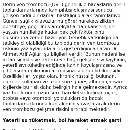
Derin ven trombozu (DVT) genellikle bacakların derin
toplardamarlarında kan pıhtısı oluşması sonucu
gelişen ciddi bir damar hastalığı olarak tanımlanıyor.
Güncel sağlık kılavuzlarına göre; hareketsizlikten
obeziteye, geçirilmiş ameliyatlardan kansere, ileri
yaştan hamileliğe kadar pek çok faktör pıhtı
oluşumuna zemin hazırlıyor. Genetik yatkınlığın da
tetikleyici olabildiği bu tabloda derin ven trombozu
riskinin yaz aylarında artış gösterdiğini anlatan Dr.
Ahmet Arif Ağlar, şu bilgileri verdi: "Bunun nedeni ise
artan sıcaklık ve terlemeye bağlı gelişen sıvı kaybının,
yeterli sıvı tüketilmediğinde kanın koyulaşmasına ve
pıhtılaşma eğiliminin artmasına sebep olabilmesidir.
Özellikle ileri yaşta olan, kronik hastalığı bulunan,
diüretik kullanan ve uzun süre güneş altında çalışan
kişilerde bu risk daha belirgin hale gelmektedir. Ayrıca
yaz tatillerinde uzun süre hareketsiz kalınan uçak,
otobüs veya otomobil yolculukları da bacak
toplardamarlarında kan akımını yavaşlatarak derin
ven trombozu gelişme riskini artırabilmektedir."
Yeterli su tüketmek, bol hareket etmek şart!