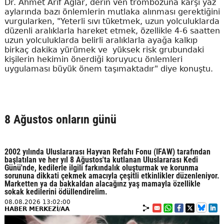
Dr. Ahmet Arif Ağlar, derin ven trombozuna karşı yaz
aylarında bazı önlemlerin mutlaka alınması gerektiğini
vurgularken, "Yeterli sıvı tüketmek, uzun yolculuklarda
düzenli aralıklarla hareket etmek, özellikle 4-6 saatten
uzun yolculuklarda belirli aralıklarla ayağa kalkıp
birkaç dakika yürümek ve yüksek risk grubundaki
kişilerin hekimin önerdiği koruyucu önlemleri
uygulaması büyük önem taşımaktadır" diye konuştu.
8 Ağustos onların günü
2002 yılında Uluslararası Hayvan Refahı Fonu (IFAW) tarafından
başlatılan ve her yıl 8 Ağustos'ta kutlanan Uluslararası Kedi
Günü'nde, kedilerle ilgili farkındalık oluşturmak ve korunma
sorununa dikkati çekmek amacıyla çeşitli etkinlikler düzenleniyor.
Marketten ya da bakkaldan alacağınz yaş mamayla özellikle
sokak kedilerini ödüllendirelim.
08.08.2026 13:02:00
HABER MERKEZİ/AA