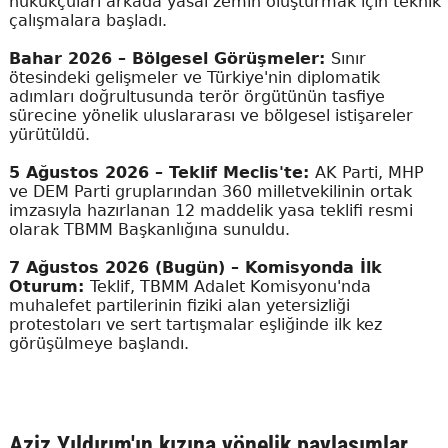
hukukçuları arkada yasal zemin oluşturmak için teknik
çalışmalara başladı.
Bahar 2026 – Bölgesel Görüşmeler:
Sınır
ötesindeki gelişmeler ve Türkiye'nin diplomatik
adımları doğrultusunda terör örgütünün tasfiye
sürecine yönelik uluslararası ve bölgesel istişareler
yürütüldü.
5 Ağustos 2026 – Teklif Meclis'te:
AK Parti, MHP
ve DEM Parti gruplarından 360 milletvekilinin ortak
imzasıyla hazırlanan 12 maddelik yasa teklifi resmi
olarak TBMM Başkanlığına sunuldu.
7 Ağustos 2026 (Bugün) – Komisyonda İlk
Oturum:
Teklif, TBMM Adalet Komisyonu'nda
muhalefet partilerinin fiziki alan yetersizliği
protestoları ve sert tartışmalar eşliğinde ilk kez
görüşülmeye başlandı.
Aziz Yıldırım'ın kızına yönelik paylaşımlar