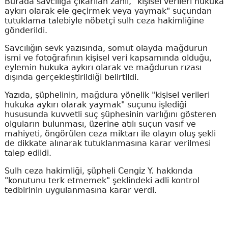
Burada savcılığa çıkarılan zanlı, "kişisel verileri hukuka
aykırı olarak ele geçirmek veya yaymak" suçundan
tutuklama talebiyle nöbetçi sulh ceza hakimliğine
gönderildi.
Savcılığın sevk yazısında, somut olayda mağdurun
ismi ve fotoğrafının kişisel veri kapsamında olduğu,
eylemin hukuka aykırı olarak ve mağdurun rızası
dışında gerçekleştirildiği belirtildi.
Yazıda, şüphelinin, mağdura yönelik "kişisel verileri
hukuka aykırı olarak yaymak" suçunu işlediği
hususunda kuvvetli suç şüphesinin varlığını gösteren
olguların bulunması, üzerine atılı suçun vasıf ve
mahiyeti, öngörülen ceza miktarı ile olayın oluş şekli
de dikkate alınarak tutuklanmasına karar verilmesi
talep edildi.
Sulh ceza hakimliği, şüpheli Cengiz Y. hakkında
"konutunu terk etmemek" şeklindeki adli kontrol
tedbirinin uygulanmasına karar verdi.