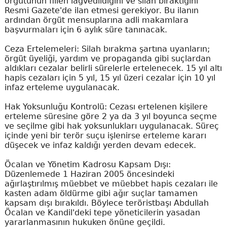
örgütünün fiilen lağvedildiğini ve silah bıraktığını
Resmi Gazete'de ilan etmesi gerekiyor. Bu ilanın
ardından örgüt mensuplarına adli makamlara
başvurmaları için 6 aylık süre tanınacak.
Ceza Ertelemeleri: Silah bırakma şartına uyanların;
örgüt üyeliği, yardım ve propaganda gibi suçlardan
aldıkları cezalar belirli sürelerle ertelenecek. 15 yıl altı
hapis cezaları için 5 yıl, 15 yıl üzeri cezalar için 10 yıl
infaz erteleme uygulanacak.
Hak Yoksunluğu Kontrolü: Cezası ertelenen kişilere
erteleme süresine göre 2 ya da 3 yıl boyunca seçme
ve seçilme gibi hak yoksunlukları uygulanacak. Süreç
içinde yeni bir terör suçu işlenirse erteleme kararı
düşecek ve infaz kaldığı yerden devam edecek.
Öcalan ve Yönetim Kadrosu Kapsam Dışı:
Düzenlemede 1 Haziran 2005 öncesindeki
ağırlaştırılmış müebbet ve müebbet hapis cezaları ile
kasten adam öldürme gibi ağır suçlar tamamen
kapsam dışı bırakıldı. Böylece teröristbaşı Abdullah
Öcalan ve Kandil'deki tepe yöneticilerin yasadan
yararlanmasının hukuken önüne geçildi.