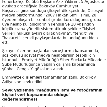
Fenerbahçe Kulübü Başkanı Aziz Yıldırım, 5 Ağustos'ta
avukatı aracılığıyla Bakırköy Cumhuriyet
Başsavcılığına sunduğu şikayet dilekçesinde, X sosyal
medya platformunda "2007 Hakan Safi" isimli, 20
üyeden oluşan bir sohbet grubu kurulduğunu, gruba
üye hesap kullanıcılarının kendisi ve 18 yaşından
küçük kızına yönelik sistematik bir şekilde "kişisel
verileri hukuka aykırı olarak yayma", "tehdit" ve
"hakaret" içerikli paylaşımlarda bulunduğunu iddia
etti.
Şikayet üzerine başlatılan soruşturma kapsamında,
söz konusu sosyal medya hesaplarının tespiti için
İstanbul İl Emniyet Müdürlüğü Siber Suçlarla Mücadele
Şube Müdürlüğünce yapılan çalışma kapsamında
şüpheli Cengiz Y. gözaltına alındı.
Emniyetteki işlemleri tamamlanan zanlı, Bakırköy
Adliyesine sevk edildi.
Sevk yazısında "mağdurun ismi ve fotoğrafının
kişisel veri kapsamında olduğu"
değerlendirmesi