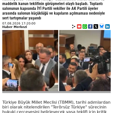
maddelik kanun teklifinin görüşmeleri olaylı başladı. Toplantı
salonunun kapısında İYİ Partili vekiller ile AK Partili üyeler
arasında salonun küçüklüğü ve kapıların açılmaması nedeniyle
sert tartışmalar yaşandı
07.08.2026 17:20:00
Haber Merkezi
Türkiye Büyük Millet Meclisi (TBMM), tarihi adımlardan
biri olarak nitelendirilen "Terörsüz Türkiye" sürecinin
hukuki çerçevesini belirleyecek yasa teklifi için kritik