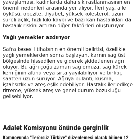
yavaşlaması, kadınlarda daha sık rastlanmasının en
önemli nedenleri arasında yer alıyor. İleri yaş, aile
öyküsü, obezite, diyabet, yüksek kolesterol, uzun
süreli açlık, hızlı kilo kaybı ve bazı kan hastalıkları da
hastalık riskini artıran diğer faktörleri oluşturuyor.
Yağlı yemekler azdırıyor
Safra kesesi iltihabının en önemli belirtisi, özellikle
yağlı yemeklerden sonra başlayan, karnın sağ üst
bölgesinde hissedilen ve giderek şiddetlenen ağrı
oluyor. Bu ağrı çoğu zaman sağ omuza, sağ kürek
kemiğinin altına veya sırta yayılabiliyor ve birkaç
saatten uzun sürüyor. Ağrıya bulantı, kusma,
iştahsızlık ve ateş eşlik edebiliyor. Hastalık ilerledikçe
titreme, yüksek ateş ve genel durum bozukluğu
gelişebiliyor.
Adalet Komisyonu önünde gerginlik
Kamuoyunda "Terörsüz Türkiye" düzenlemesi olarak bilinen 12