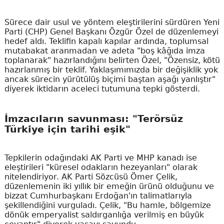
Sürece dair usul ve yöntem eleştirilerini sürdüren Yeni
Parti (CHP) Genel Başkanı Özgür Özel de düzenlemeyi
hedef aldı. Teklifin kapalı kapılar ardında, toplumsal
mutabakat aranmadan ve adeta "boş kâğıda imza
toplanarak" hazırlandığını belirten Özel, "Özensiz, kötü
hazırlanmış bir teklif. Yaklaşımımızda bir değişiklik yok
ancak sürecin yürütülüş biçimi baştan aşağı yanlıştır"
diyerek iktidarın aceleci tutumuna tepki gösterdi.
İmzacıların savunması: "Terörsüz
Türkiye için tarihi eşik"
Tepkilerin odağındaki AK Parti ve MHP kanadı ise
eleştirileri "küresel odakların hezeyanları" olarak
nitelendiriyor. AK Parti Sözcüsü Ömer Çelik,
düzenlemenin iki yıllık bir emeğin ürünü olduğunu ve
bizzat Cumhurbaşkanı Erdoğan'ın talimatlarıyla
şekillendiğini vurguladı. Çelik, "Bu hamle, bölgemize
dönük emperyalist saldırganlığa verilmiş en büyük