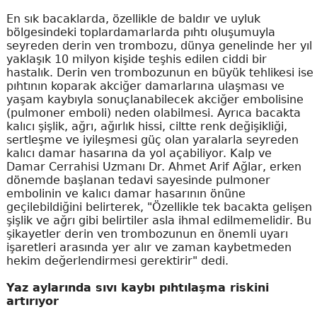
En sık bacaklarda, özellikle de baldır ve uyluk
bölgesindeki toplardamarlarda pıhtı oluşumuyla
seyreden derin ven trombozu, dünya genelinde her yıl
yaklaşık 10 milyon kişide teşhis edilen ciddi bir
hastalık. Derin ven trombozunun en büyük tehlikesi ise
pıhtının koparak akciğer damarlarına ulaşması ve
yaşam kaybıyla sonuçlanabilecek akciğer embolisine
(pulmoner emboli) neden olabilmesi. Ayrıca bacakta
kalıcı şişlik, ağrı, ağırlık hissi, ciltte renk değişikliği,
sertleşme ve iyileşmesi güç olan yaralarla seyreden
kalıcı damar hasarına da yol açabiliyor. Kalp ve
Damar Cerrahisi Uzmanı Dr. Ahmet Arif Ağlar, erken
dönemde başlanan tedavi sayesinde pulmoner
embolinin ve kalıcı damar hasarının önüne
geçilebildiğini belirterek, "Özellikle tek bacakta gelişen
şişlik ve ağrı gibi belirtiler asla ihmal edilmemelidir. Bu
şikayetler derin ven trombozunun en önemli uyarı
işaretleri arasında yer alır ve zaman kaybetmeden
hekim değerlendirmesi gerektirir" dedi.
Yaz aylarında sıvı kaybı pıhtılaşma riskini
artırıyor