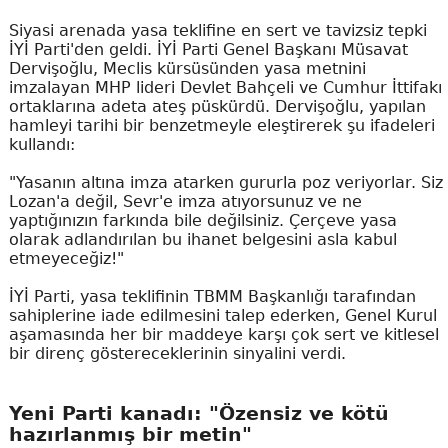
Siyasi arenada yasa teklifine en sert ve tavizsiz tepki
İYİ Parti'den geldi. İYİ Parti Genel Başkanı Müsavat
Dervişoğlu, Meclis kürsüsünden yasa metnini
imzalayan MHP lideri Devlet Bahçeli ve Cumhur İttifakı
ortaklarına adeta ateş püskürdü. Dervişoğlu, yapılan
hamleyi tarihi bir benzetmeyle eleştirerek şu ifadeleri
kullandı:
"Yasanın altına imza atarken gururla poz veriyorlar. Siz
Lozan'a değil, Sevr'e imza atıyorsunuz ve ne
yaptığınızın farkında bile değilsiniz. Çerçeve yasa
olarak adlandırılan bu ihanet belgesini asla kabul
etmeyeceğiz!"
İYİ Parti, yasa teklifinin TBMM Başkanlığı tarafından
sahiplerine iade edilmesini talep ederken, Genel Kurul
aşamasında her bir maddeye karşı çok sert ve kitlesel
bir direnç göstereceklerinin sinyalini verdi.
Yeni Parti kanadı: "Özensiz ve kötü
hazırlanmış bir metin"