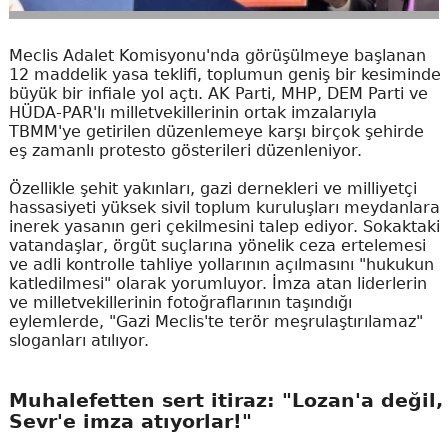
Meclis Adalet Komisyonu'nda görüşülmeye başlanan
12 maddelik yasa teklifi, toplumun geniş bir kesiminde
büyük bir infiale yol açtı. AK Parti, MHP, DEM Parti ve
HÜDA-PAR'lı milletvekillerinin ortak imzalarıyla
TBMM'ye getirilen düzenlemeye karşı birçok şehirde
eş zamanlı protesto gösterileri düzenleniyor.
Özellikle şehit yakınları, gazi dernekleri ve milliyetçi
hassasiyeti yüksek sivil toplum kuruluşları meydanlara
inerek yasanın geri çekilmesini talep ediyor. Sokaktaki
vatandaşlar, örgüt suçlarına yönelik ceza ertelemesi
ve adli kontrolle tahliye yollarının açılmasını "hukukun
katledilmesi" olarak yorumluyor. İmza atan liderlerin
ve milletvekillerinin fotoğraflarının taşındığı
eylemlerde, "Gazi Meclis'te terör meşrulaştırılamaz"
sloganları atılıyor.
Muhalefetten sert itiraz: "Lozan'a değil,
Sevr'e imza atıyorlar!"