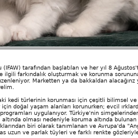
 (IFAW) tarafından başlatılan ve her yıl 8 Ağustos'
le ilgili farkındalık oluşturmak ve korunma sorunun
düzenleniyor. Marketten ya da bakkaldan alacağınz 
relim.
i kedi türlerinin korunması için çeşitli bilimsel ve
 için doğal yaşam alanları korunurken; evcil ırklar
 programları uygulanıyor. Türkiye'nin simgelerinden
i altında olması nedeniyle koruma altında bulunan 
ırklarından biri olarak tanımlanan ve Avrupa'da "An
as uzun ve parlak tüyleri ve farklı renkte gözleriyl