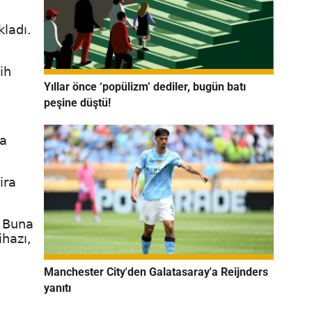
kladı.
ih
Yıllar önce ‘popülizm’ dediler, bugün batı
peşine düştü!
la
ira
. Buna
hazı,
Manchester City'den Galatasaray'a Reijnders
yanıtı