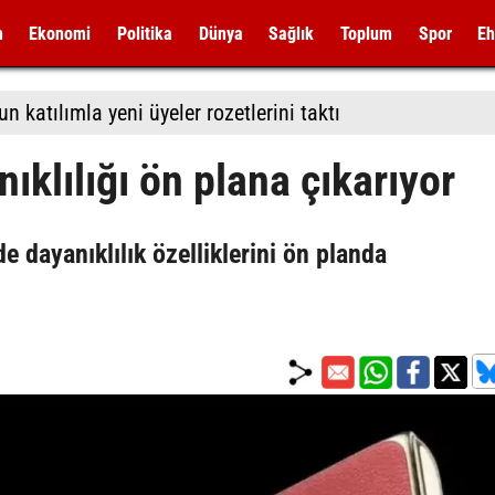
m
Ekonomi
Politika
Dünya
Sağlık
Toplum
Spor
Eh
 katılımla yeni üyeler rozetlerini taktı
klılığı ön plana çıkarıyor
e dayanıklılık özelliklerini ön planda