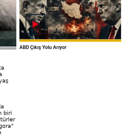
ABD Çıkış Yolu Arıyor
ta
a
yaş
da
 biri
türler
gora"
e