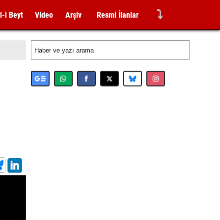
⤵
l-i Beyt
Video
Arşiv
Resmi İlanlar