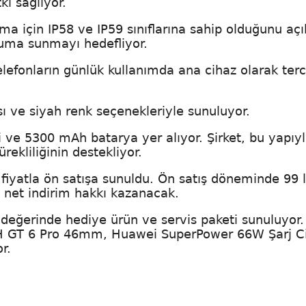
kı sağlıyor.
a için IP58 ve IP59 sınıflarına sahip olduğunu açı
oruma sunmayı hedefliyor.
telefonların günlük kullanımda ana cihaz olarak terc
sı ve siyah renk seçenekleriyle sunuluyor.
ve 5300 mAh batarya yer alıyor. Şirket, bu yapıy
ekliliğinin destekliyor.
fiyatla ön satışa sunuldu. Ön satış döneminde 99 l
a net indirim hakkı kazanacak.
ra değerinde hediye ürün ve servis paketi sunuluyor
GT 6 Pro 46mm, Huawei SuperPower 66W Şarj Ci
r.