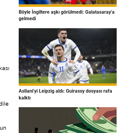
Böyle İngiltere aşkı görülmedi: Galatasaray'a
gelmedi
kası
Asllani'yi Leipzig aldı: Guirassy dosyası rafa
kalktı
dile
zun