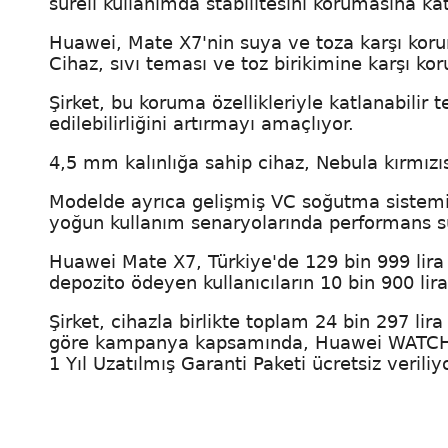
süreli kullanımda stabilitesini korumasına kat
Huawei, Mate X7'nin suya ve toza karşı korum
Cihaz, sıvı teması ve toz birikimine karşı k
Şirket, bu koruma özellikleriyle katlanabilir 
edilebilirliğini artırmayı amaçlıyor.
4,5 mm kalınlığa sahip cihaz, Nebula kırmızı
Modelde ayrıca gelişmiş VC soğutma sistemi 
yoğun kullanım senaryolarında performans sür
Huawei Mate X7, Türkiye'de 129 bin 999 lira 
depozito ödeyen kullanıcıların 10 bin 900 lir
Şirket, cihazla birlikte toplam 24 bin 297 li
göre kampanya kapsamında, Huawei WATCH 
1 Yıl Uzatılmış Garanti Paketi ücretsiz veriliyo