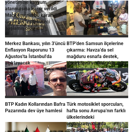
yönetimine kayyum
atanmasına karar verildi.
Mahkemenin bu kararı ile
derneğin fesih süreci
başlamış oldu
Merkez Bankası, yılın 3'üncü
BTP’den Samsun ilçelerine
Enflasyon Raporunu 13
çıkarma: Havza’da sel
Ağustos'ta İstanbul'da
mağduru esnafa destek,
açıklayacak
Vezirköprü ve Bafra’da saha
hamlesi
BTP Kadın Kollarından Bafra
Türk motosiklet sporcuları,
Pazarında dev üye hamlesi
hafta sonu Avrupa'nın farklı
ülkelerindeki
organizasyonlarda
mücadele edecek. Hasan