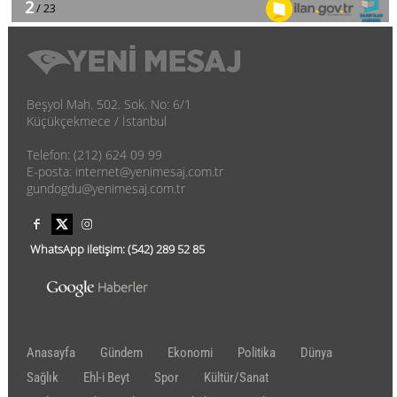
Beşyol Mah. 502. Sok. No: 6/1
Küçükçekmece / İstanbul
Telefon: (212) 624 09 99
E-posta: internet@yenimesaj.com.tr
gundogdu@yenimesaj.com.tr
WhatsApp iletişim:
(542)
289 52 85
Anasayfa
Gündem
Ekonomi
Politika
Dünya
Sağlık
Ehl-i Beyt
Spor
Kültür/Sanat