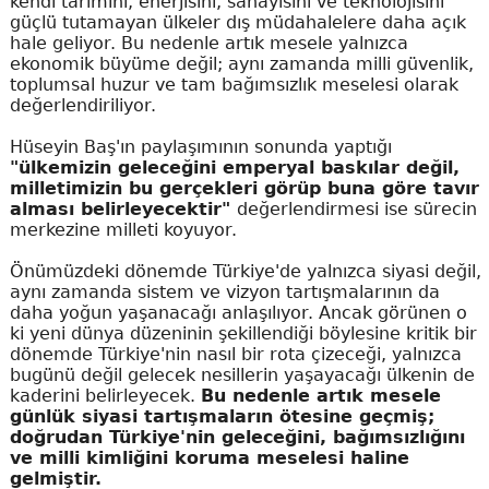
kendi tarımını, enerjisini, sanayisini ve teknolojisini
güçlü tutamayan ülkeler dış müdahalelere daha açık
hale geliyor. Bu nedenle artık mesele yalnızca
ekonomik büyüme değil; aynı zamanda milli güvenlik,
toplumsal huzur ve tam bağımsızlık meselesi olarak
değerlendiriliyor.
Hüseyin Baş'ın paylaşımının sonunda yaptığı
"ülkemizin geleceğini emperyal baskılar değil,
milletimizin bu gerçekleri görüp buna göre tavır
alması belirleyecektir"
değerlendirmesi ise sürecin
merkezine milleti koyuyor.
Önümüzdeki dönemde Türkiye'de yalnızca siyasi değil,
aynı zamanda sistem ve vizyon tartışmalarının da
daha yoğun yaşanacağı anlaşılıyor. Ancak görünen o
ki yeni dünya düzeninin şekillendiği böylesine kritik bir
dönemde Türkiye'nin nasıl bir rota çizeceği, yalnızca
bugünü değil gelecek nesillerin yaşayacağı ülkenin de
kaderini belirleyecek.
Bu nedenle artık mesele
günlük siyasi tartışmaların ötesine geçmiş;
doğrudan Türkiye'nin geleceğini, bağımsızlığını
ve milli kimliğini koruma meselesi haline
gelmiştir.