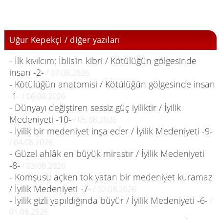
Uğur Kepekçi / diğer yazıları
- İlk kıvılcım: İblis'in kibri / Kötülüğün gölgesinde
insan -2-
/ 07.08.2026
- Kötülüğün anatomisi / Kötülüğün gölgesinde insan
-1-
/ 06.08.2026
- Dünyayı değiştiren sessiz güç iyiliktir / İyilik
Medeniyeti -10-
/ 05.08.2026
- İyilik bir medeniyet inşa eder / İyilik Medeniyeti -9-
/ 04.08.2026
- Güzel ahlâk en büyük mirastır / İyilik Medeniyeti
-8-
/ 03.08.2026
- Komşusu açken tok yatan bir medeniyet kuramaz
/ İyilik Medeniyeti -7-
/ 02.08.2026
- İyilik gizli yapıldığında büyür / İyilik Medeniyeti -6-
/
01.08.2026