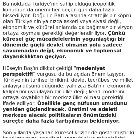
Bu noktada Türkiye'nin sahip olduğu jeopolitik
konumun da önemi her geçen gün daha fazla
hissediliyor. Doğu ile Batı arasında stratejik bir köprü
olan Türkiye'nin yalnızca askeri veya siyasi değil,
ekonomik ve kültürel anlamda da bağımsız bir vizyon
ortaya koyması gerektiği değerlendiriliyor.
Çünkü
küresel güç mücadelelerinin yoğunlaştığı bir
dönemde güçlü devlet olmanın yolu sadece
savunmadan değil, ekonomik ve toplumsal
dayanıklılıktan geçiyor.
Hüseyin Baş'ın dikkat çektiği
"medeniyet
perspektifi"
vurgusu da bu açıdan önem taşıyor.
Türkiye'nin tarihsel birikimi, devlet tecrübesi ve millet
anlayışı düşünüldüğünde, yalnızca Batı'nın ekonomik
kalıplarını uygulayan bir ülke değil; kendi modelini
ortaya koyabilen bir merkez ülke olması gerektiği
ifade ediliyor.
Özellikle genç nüfusun umudunu
yeniden güçlendirecek, üretimi ve adaleti
merkeze alacak politikaların önümüzdeki
süreçte daha fazla tartışılması bekleniyor.
Son yıllarda yaşanan küresel krizler de göstermiştir ki