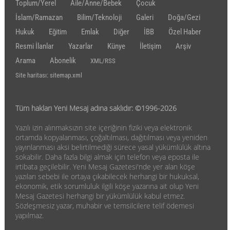
Toplum/Yerel
Aile/Anne/Bebek
Çocuk
İslam/Ramazan
Bilim/Teknoloji
Galeri
Doğa/Gezi
Hukuk
Eğitim
Emlak
Diğer
İBB
Özel Haber
Resmi İlanlar
Yazarlar
Künye
İletişim
Arşiv
Arama
Abonelik
XML/RSS
Site haritası: sitemap.xml
Tüm hakları Yeni Mesaj adına saklıdır: ©1996-2026
Yazılı izin alınmaksızın site içeriğinin fiziki veya elektronik
ortamda kopyalanması, çoğaltılması, dağıtılması veya yeniden
yayınlanması aksi belirtilmediği sürece yasal yükümlülük altına
sokabilir. Daha fazla bilgi almak için telefon veya eposta ile
irtibata geçilebilir. Yeni Mesaj Gazetesi'nde yer alan köşe
yazıları sebebi ile ortaya çıkabilecek herhangi bir hukuksal,
ekonomik, etik sorumluluk ilgili köşe yazarına ait olup Yeni
Mesaj Gazetesi herhangi bir yükümlülük kabul etmez.
Sözleşmesiz yazar, muhabir ve temsilcilere telif ödemesi
yapılmaz.