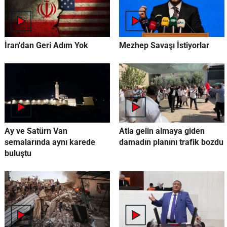
İran'dan Geri Adım Yok
Mezhep Savaşı İstiyorlar
Ay ve Satürn Van
Atla gelin almaya giden
semalarında aynı karede
damadın planını trafik bozdu
buluştu