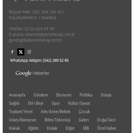
Beşyol Mah. 502. Sok. No: 6/1
Küçükçekmece / İstanbul
Telefon: (212) 624 09 99
E-posta: internet@yenimesaj.com.tr
gundogdu@yenimesaj.com.tr
WhatsApp iletişim:
(542)
289 52 85
Anasayfa
Gündem
Ekonomi
Politika
Dünya
Sağlık
Ehl-i Beyt
Spor
Kültür/Sanat
Toplum/Yerel
Aile/Anne/Bebek
Çocuk
İslam/Ramazan
Bilim/Teknoloji
Galeri
Doğa/Gezi
Hukuk
Eğitim
Emlak
Diğer
İBB
Özel Haber