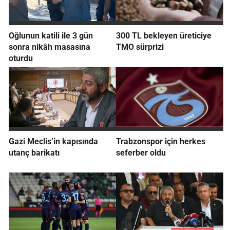
Oğlunun katili ile 3 gün
300 TL bekleyen üreticiye
sonra nikâh masasına
TMO sürprizi
oturdu
Gazi Meclis’in kapısında
Trabzonspor için herkes
utanç barikatı
seferber oldu