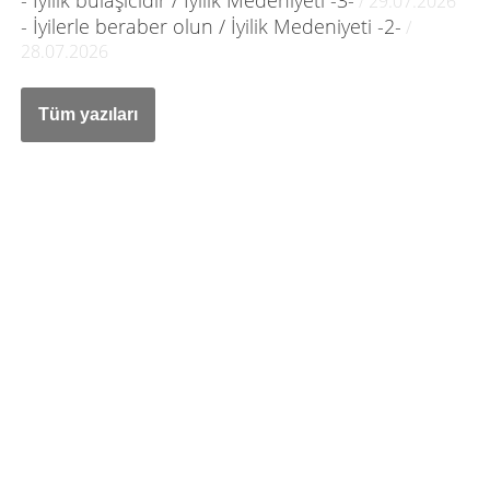
- İyilik bulaşıcıdır / İyilik Medeniyeti -3-
/ 29.07.2026
- İyilerle beraber olun / İyilik Medeniyeti -2-
/
28.07.2026