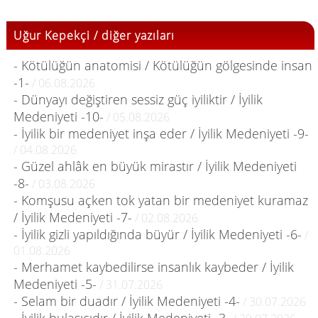
Uğur Kepekçi / diğer yazıları
- Kötülüğün anatomisi / Kötülüğün gölgesinde insan
-1-
/ 06.08.2026
- Dünyayı değiştiren sessiz güç iyiliktir / İyilik
Medeniyeti -10-
/ 05.08.2026
- İyilik bir medeniyet inşa eder / İyilik Medeniyeti -9-
/ 04.08.2026
- Güzel ahlâk en büyük mirastır / İyilik Medeniyeti
-8-
/ 03.08.2026
- Komşusu açken tok yatan bir medeniyet kuramaz
/ İyilik Medeniyeti -7-
/ 02.08.2026
- İyilik gizli yapıldığında büyür / İyilik Medeniyeti -6-
/
01.08.2026
- Merhamet kaybedilirse insanlık kaybeder / İyilik
Medeniyeti -5-
/ 31.07.2026
- Selam bir duadır / İyilik Medeniyeti -4-
/ 30.07.2026