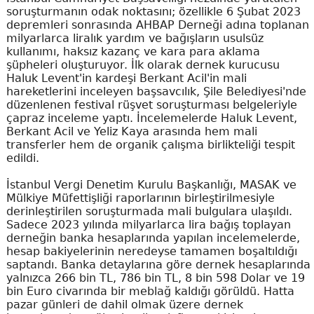
soruşturmanın odak noktasını; özellikle 6 Şubat 2023
depremleri sonrasında AHBAP Derneği adına toplanan
milyarlarca liralık yardım ve bağışların usulsüz
kullanımı, haksız kazanç ve kara para aklama
şüpheleri oluşturuyor. İlk olarak dernek kurucusu
Haluk Levent'in kardeşi Berkant Acil'in mali
hareketlerini inceleyen başsavcılık, Şile Belediyesi'nde
düzenlenen festival rüşvet soruşturması belgeleriyle
çapraz inceleme yaptı. İncelemelerde Haluk Levent,
Berkant Acil ve Yeliz Kaya arasında hem mali
transferler hem de organik çalışma birlikteliği tespit
edildi.
İstanbul Vergi Denetim Kurulu Başkanlığı, MASAK ve
Mülkiye Müfettişliği raporlarının birleştirilmesiyle
derinleştirilen soruşturmada mali bulgulara ulaşıldı.
Sadece 2023 yılında milyarlarca lira bağış toplayan
derneğin banka hesaplarında yapılan incelemelerde,
hesap bakiyelerinin neredeyse tamamen boşaltıldığı
saptandı. Banka detaylarına göre dernek hesaplarında
yalnızca 266 bin TL, 786 bin TL, 8 bin 598 Dolar ve 19
bin Euro civarında bir meblağ kaldığı görüldü. Hatta
pazar günleri de dahil olmak üzere dernek