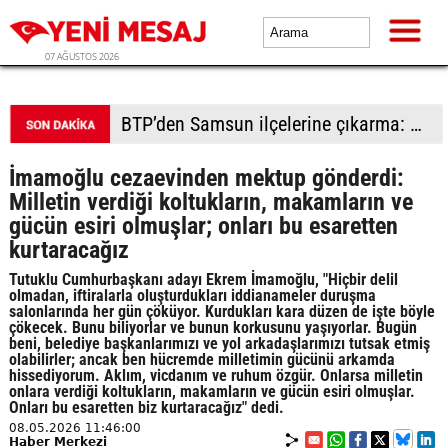
07 AĞUSTOS 2026
BTP’den Samsun ilçelerine çıkarma: Havza’da sel mağduru esnafa destek, Vezirköprü ve Bafra’da saha hamlesi
İmamoğlu cezaevinden mektup gönderdi:
Milletin verdiği koltukların, makamların ve
gücün esiri olmuşlar; onları bu esaretten
kurtaracağız
Tutuklu Cumhurbaşkanı adayı Ekrem İmamoğlu, "Hiçbir delil
olmadan, iftiralarla oluşturdukları iddianameler duruşma
salonlarında her gün çöküyor. Kurdukları kara düzen de işte böyle
çökecek. Bunu biliyorlar ve bunun korkusunu yaşıyorlar. Bugün
beni, belediye başkanlarımızı ve yol arkadaşlarımızı tutsak etmiş
olabilirler; ancak ben hücremde milletimin gücünü arkamda
hissediyorum. Aklım, vicdanım ve ruhum özgür. Onlarsa milletin
onlara verdiği koltukların, makamların ve gücün esiri olmuşlar.
Onları bu esaretten biz kurtaracağız" dedi.
08.05.2026 11:46:00
Haber Merkezi