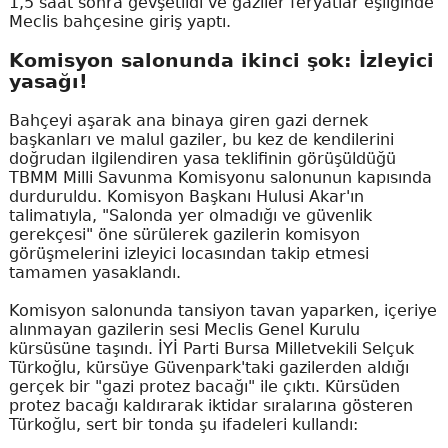
1,5 saat sonra gevşetildi ve gaziler feryatlar eşliğinde
Meclis bahçesine giriş yaptı.
Komisyon salonunda ikinci şok: İzleyici
yasağı!
Bahçeyi aşarak ana binaya giren gazi dernek
başkanları ve malul gaziler, bu kez de kendilerini
doğrudan ilgilendiren yasa teklifinin görüşüldüğü
TBMM Milli Savunma Komisyonu salonunun kapısında
durduruldu. Komisyon Başkanı Hulusi Akar'ın
talimatıyla, "Salonda yer olmadığı ve güvenlik
gerekçesi" öne sürülerek gazilerin komisyon
görüşmelerini izleyici locasından takip etmesi
tamamen yasaklandı.
Komisyon salonunda tansiyon tavan yaparken, içeriye
alınmayan gazilerin sesi Meclis Genel Kurulu
kürsüsüne taşındı. İYİ Parti Bursa Milletvekili Selçuk
Türkoğlu, kürsüye Güvenpark'taki gazilerden aldığı
gerçek bir "gazi protez bacağı" ile çıktı. Kürsüden
protez bacağı kaldırarak iktidar sıralarına gösteren
Türkoğlu, sert bir tonda şu ifadeleri kullandı: