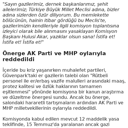
"Sayın gazilerimiz, dernek başkanlarımız, şehit
ailelerimiz; Türkiye Büyük Millet Meclisi adına, bizler
adına sizlerden özür diliyorum. Bu memlekette
bölücünün, hainin itibar gördüğü bu Meclis'te,
gazilerimizin kendileriyle ilgili komisyon toplantısına
izleyici olarak bile alınmasını yasaklayan Komisyon
Başkanı Hulusi Akar, yazıklar olsun sana! İstifa et!
İstifa et! İstifa et!"
Önerge AK Parti ve MHP oylarıyla
reddedildi
İçeride bu kriz yaşanırken muhalefet partileri,
Güvenpark'taki er gazilerin talebi olan "Rütbeli
personel ile er/erbaş vazife malulleri arasındaki maaş,
protez kalitesi ve özlük haklarının tamamen
eşitlenmesi" yönünde komisyona bir kanun araştırma
ve düzeltme önergesi sundu. Ancak bu önerge,
salondaki hararetli tartışmaların ardından AK Parti ve
MHP milletvekillerinin oylarıyla reddedildi.
Komisyonda kabul edilen mevcut 12 maddelik yasa
teklifinde, 15 Temmuz'da yaralanan ancak gazi