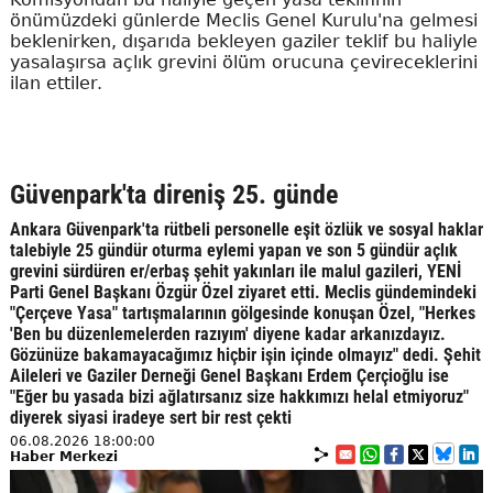
önümüzdeki günlerde Meclis Genel Kurulu'na gelmesi
beklenirken, dışarıda bekleyen gaziler teklif bu haliyle
yasalaşırsa açlık grevini ölüm orucuna çevireceklerini
ilan ettiler.
Güvenpark'ta direniş 25. günde
Ankara Güvenpark'ta rütbeli personelle eşit özlük ve sosyal haklar
talebiyle 25 gündür oturma eylemi yapan ve son 5 gündür açlık
grevini sürdüren er/erbaş şehit yakınları ile malul gazileri, YENİ
Parti Genel Başkanı Özgür Özel ziyaret etti. Meclis gündemindeki
"Çerçeve Yasa" tartışmalarının gölgesinde konuşan Özel, "Herkes
'Ben bu düzenlemelerden razıyım' diyene kadar arkanızdayız.
Gözünüze bakamayacağımız hiçbir işin içinde olmayız" dedi. Şehit
Aileleri ve Gaziler Derneği Genel Başkanı Erdem Çerçioğlu ise
"Eğer bu yasada bizi ağlatırsanız size hakkımızı helal etmiyoruz"
diyerek siyasi iradeye sert bir rest çekti
06.08.2026 18:00:00
Haber Merkezi