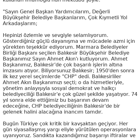
"Sayın Genel Başkan Yardımcılarım, Değerli
Büyükşehir Belediye Başkanlarım, Çok Kıymetli Yol
Arkadaşlarım;
Hepinizi özlemle ve sevgiyle selamlıyorum.
Gösterdiğiniz güçlü dayanışma ve mücadele azmi için
yürekten teşekkür ediyorum. Marmara Belediyeler
Birliği Başkanı seçilen Balıkesir Büyükşehir Belediye
Başkanımız Sayın Ahmet Akın'ı kutluyorum. Ahmet
Başkanımız, Balıkesir'de çok başarılı işlerin altına
imzasını atıyor. Biliyorsunuz Balıkesir; 1950'den sonra
ilk kez yerel seçimlerde "CHP" dedi. Balıkesirliler
Ahmet Akın Başkanımızı seçti; o da hizmetleriyle,
yönetim anlayışıyla sosyal demokrat ve halkçı
belediyeciliği Balıkesir'e çok güzel şekilde yaşatıyor. 74
yıl sonra elde ettiğimiz bu başarının devam
edeceğine, CHP belediyeciliğinin Balıkesir'de bir
gelenek halini alacağına inancım tamdır.
Bugün Türkiye çok kritik bir kavşaktan geçiyor. Her
gün siyasallaşmış yargı eliyle yürütülen operasyonlara
uyanıyoruz. Sandıkta kazandığımız başarıyı iftiralar ve