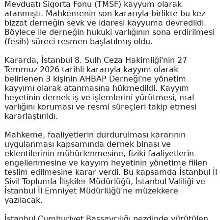
Mevduatı Sigorta Fonu (TMSF) kayyum olarak
atanmıştı. Mahkemenin son kararıyla birlikte bu kez
bizzat derneğin sevk ve idaresi kayyuma devredildi.
Böylece ile derneğin hukuki varlığının sona erdirilmesi
(fesih) süreci resmen başlatılmış oldu.
Kararda, İstanbul 8. Sulh Ceza Hakimliği'nin 27
Temmuz 2026 tarihli kararıyla kayyım olarak
belirlenen 3 kişinin AHBAP Derneği'ne yönetim
kayyımı olarak atanmasına hükmedildi. Kayyım
heyetinin dernek iş ve işlemlerini yürütmesi, mal
varlığını koruması ve resmi süreçleri takip etmesi
kararlaştırıldı.
Mahkeme, faaliyetlerin durdurulması kararının
uygulanması kapsamında dernek binası ve
eklentilerinin mühürlenmesine, fiziki faaliyetlerin
engellenmesine ve kayyım heyetinin yönetime fiilen
teslim edilmesine karar verdi. Bu kapsamda İstanbul İl
Sivil Toplumla İlişkiler Müdürlüğü, İstanbul Valiliği ve
İstanbul İl Emniyet Müdürlüğü'ne müzekkere
yazılacak.
İstanbul Cumhuriyet Başsavcılığı nezdinde yürütülen