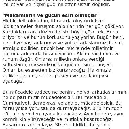
millet var ve hiçbir güç milletten üstün değildir.
"Makamların ve gücün esiri olmuşlar"
Hiçbir delil olmadan, iftiralarla oluşturdukları
iddianameler duruşma salonlarında her gün çöküyor.
Kurdukları kara düzen de işte böyle çökecek. Bunu
biliyorlar ve bunun korkusunu yaşıyorlar. Bugün beni,
belediye başkanlarımızı ve yol arkadaşlarımızı tutsak
etmiş olabilirler; ancak ben hücremde milletimin
gücünü arkamda hissediyorum. Aklım, vicdanım ve
ruhum özgür. Onlarsa milletin onlara verdiği
koltukların, makamların ve gücün esiri olmuşlar.
Onları bu esaretten biz kurtaracağız. Halkımızla
birlikte her engeli, her pusuyu ve her kumpası
aşacağız.
Bu mücadele sadece ne benim, ne yol arkadaşlarımın,
ne de partimizin mücadelesidir. Bu mücadele;
Cumhuriyet, demokrasi ve adalet mücadelesidir. Bu
zorlu yolda yorulsak da durmayacağız; birbirimizden
güç alıp yeniden ayağa kalkacağız. Aynı hedefe, aynı
kararlılıkla yürüyeceğiz ve mutlaka başaracağız.
Başarmak zorundayız. Sizlerle birlikte bu yolda