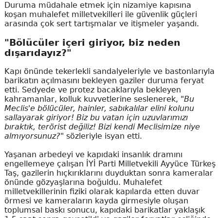
Duruma müdahale etmek için nizamiye kapısına
koşan muhalefet milletvekilleri ile güvenlik güçleri
arasında çok sert tartışmalar ve itişmeler yaşandı.
"Bölücüler içeri giriyor, biz neden
dışarıdayız?"
Kapı önünde tekerlekli sandalyeleriyle ve bastonlarıyla
barikatın açılmasını bekleyen gaziler duruma feryat
etti. Sedyede ve protez bacaklarıyla bekleyen
kahramanlar, kolluk kuvvetlerine seslenerek,
"Bu
Meclis'e bölücüler, hainler, sabıkalılar elini kolunu
sallayarak giriyor! Biz bu vatan için uzuvlarımızı
bıraktık, terörist değiliz! Bizi kendi Meclisimize niye
almıyorsunuz?"
sözleriyle isyan etti.
Yaşanan arbedeyi ve kapıdaki insanlık dramını
engellemeye çalışan İYİ Parti Milletvekili Ayyüce Türkeş
Taş, gazilerin hıçkırıklarını duyduktan sonra kameralar
önünde gözyaşlarına boğuldu. Muhalefet
milletvekillerinin fiziki olarak kapılarda etten duvar
örmesi ve kameraların kayda girmesiyle oluşan
toplumsal baskı sonucu, kapıdaki barikatlar yaklaşık