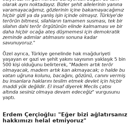
olarak aynı noktadayız. Bizler şehit ailelerinin yanına
varamayacağımız, gözlerinin içine bakamayacağımız
hiçbir gizli ya da yanlış işin içinde olmayız. Türkiye'de
terörün bitmesi, silahların tamamen susması, tek bir
silahın dahi terör örgütünün elinde kalmaması ve bir
daha hiçbir ocağa ateş düşmemesi için demokratik
zeminde adımlar atılmasını sonuna kadar
savunuyoruz."
Özel ayrıca, Türkiye genelinde hak mağduriyeti
yaşayan er gazi ve şehit yakını sayısının yaklaşık 5 bin
500 kişi olduğunu belirterek,
"Madem artık terör
olmayacak, madem artık kan akmayacak; o halde bu
vatan uğruna kolunu, bacağını, gözünü, canını vermiş
bu insanlara haklarını teslim etmek devlet için hiçbir
maddi yük değildir. El insaf diyerek Meclis çatısı
altında sesiniz olmaya devam edeceğiz"
vurgusunu
yaptı.
Erdem Çerçioğlu: "Eğer bizi ağlatırsanız
hakkımızı helal etmiyoruz"