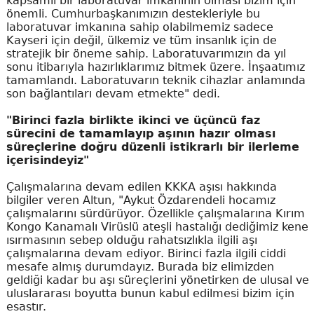
kapsamlı bir laboratuvar imkanının olması bizim için
önemli. Cumhurbaşkanımızın destekleriyle bu
laboratuvar imkanına sahip olabilmemiz sadece
Kayseri için değil, ülkemiz ve tüm insanlık için de
stratejik bir öneme sahip. Laboratuvarımızın da yıl
sonu itibarıyla hazırlıklarımız bitmek üzere. İnşaatımız
tamamlandı. Laboratuvarın teknik cihazlar anlamında
son bağlantıları devam etmekte" dedi.
"Birinci fazla birlikte ikinci ve üçüncü faz
sürecini de tamamlayıp aşının hazır olması
süreçlerine doğru düzenli istikrarlı bir ilerleme
içerisindeyiz"
Çalışmalarına devam edilen KKKA aşısı hakkında
bilgiler veren Altun, "Aykut Özdarendeli hocamız
çalışmalarını sürdürüyor. Özellikle çalışmalarına Kırım
Kongo Kanamalı Virüslü ateşli hastalığı dediğimiz kene
ısırmasının sebep olduğu rahatsızlıkla ilgili aşı
çalışmalarına devam ediyor. Birinci fazla ilgili ciddi
mesafe almış durumdayız. Burada biz elimizden
geldiği kadar bu aşı süreçlerini yönetirken de ulusal ve
uluslararası boyutta bunun kabul edilmesi bizim için
esastır.