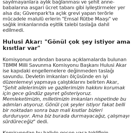
sayılmayanlara aylık bağlanması ve şehit anne-
babalarına asgari ücret tabanı gibi iyileştirmeler yer
alsa da; Güvenpark'ta açlık grevi yapan terörle
mücadele malulü erlerin "Emsal Rütbe Maaşı" ve
sağlık imkanlarında eşitlik talebi taslağa dahil
edilmedi.
Hulusi Akar: "Gönül çok şey istiyor ama
kısıtlar var"
Komisyonun ardından basına açıklamalarda bulunan
TBMM Milli Savunma Komisyonu Başkanı Hulusi Akar
ise kapıdaki engellemelere değinmeden taslağı
savundu. Devletin imkanları ölçüsünde en iyi
düzenlemeyi yapmaya çalıştıklarını belirten Akar,
"Şehit ailelerimizin ve gazilerimizin hakkını korumak
için gece gündüz gayret gösteriyoruz.
Memleketimizin, milletimizin imkanları nispetinde bu
adımları atıyoruz. Gönül çok şeyler istiyor fakat belli
bir noktadan sonra bazı mali kısıtlar bizleri
durduruyor. Ama biz burada durmayacağız, çalışmayı
sürdüreceğiz"
dedi.
Komisyondan bu haliyle geçen yasa teklifinin