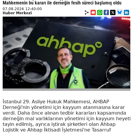
Mahkemenin bu kararı ile derneğin fesih süreci başlamış oldu
07.08.2026 12:40:00
Haber Merkezi
İstanbul 29. Asliye Hukuk Mahkemesi, AHBAP
Derneği'nin yönetimi için kayyum atanmasına karar
verdi. Daha önce alınan tedbir kararları kapsamında
derneğin mal varlıklarının yönetimi için kayyum heyeti
tayin edilmiş, ayrıca iştirak şirketleri olan Ahbap
Lojistik ve Ahbap İktisadi İşletmesi'ne Tasarruf