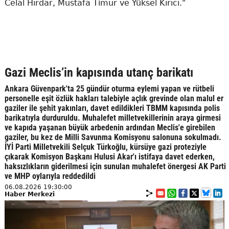
Celal Hırdar, Mustafa Timur ve Yüksel Kırıcı."
Gazi Meclis’in kapısında utanç barikatı
Ankara Güvenpark'ta 25 gündür oturma eylemi yapan ve rütbeli
personelle eşit özlük hakları talebiyle açlık grevinde olan malul er
gaziler ile şehit yakınları, davet edildikleri TBMM kapısında polis
barikatıyla durduruldu. Muhalefet milletvekillerinin araya girmesi
ve kapıda yaşanan büyük arbedenin ardından Meclis'e girebilen
gaziler, bu kez de Milli Savunma Komisyonu salonuna sokulmadı.
İYİ Parti Milletvekili Selçuk Türkoğlu, kürsüye gazi proteziyle
çıkarak Komisyon Başkanı Hulusi Akar'ı istifaya davet ederken,
haksızlıkların giderilmesi için sunulan muhalefet önergesi AK Parti
ve MHP oylarıyla reddedildi
06.08.2026 19:30:00
Haber Merkezi