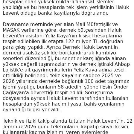
hesaplarından yüksek miktarlı finansal işlemler
yapıldığı ve bu hesaplarda tek işlem yetkilisinin Haluk
Levent olduğu banka kayıtlarıyla doğrulandı.
Davaname metninde yer alan Mali Müfettişlik ve
MASAK verilerine göre, dernek bütçesinden Haluk
Levent'in asistanı Yeliz Kaya'nın kişisel hesaplarına
tespit edilebilen ilk etapta 122 milyon TL doğrudan
para çıkışı yapıldı. Ayrıca Dernek Haluk Levent'in
derneği usulsüz şekilde borçlandırarak kambiyo
senetleri düzenlediği, bu senetler karşılığında alınan
yüksek değerli taşınmazların ve dernek iştiraki Ahbap
Lojistik'e ait gayrimenkullerin Yeliz Kaya adına tescil
ettirildiği belirlendi. Yeliz Kaya'nın sadece 2025 ve
2026 yıllarında dernekle bağlantılı 100 adet taşınmaz
işlemi yaptığı, bunların 58 adedini şüpheli Esin Önder
Çağlayan'a devrettiği tespit edildi. Soruşturma
dosyasında ayrıca Haluk Levent tarafından kullanılan
hesaplardan yüksek hacimli yasal bahis oyunlarının
oynandığı bilgisi yer aldı.
Teknik ve fiziki takip altında tutulan Haluk Levent'in, 12
Temmuz 2026 günü telefonlarını kapatıp sinyal kesici
kullanarak kaçma izlenimi veren eylemlerde