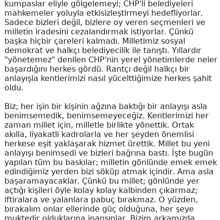
kumpaslar eliyle gölgelemeyi; CHP'li belediyeleri
mahkemeler yoluyla etkisizleştirmeyi hedefliyorlar.
Sadece bizleri değil, bizlere oy veren seçmenleri ve
milletin iradesini cezalandırmak istiyorlar. Çünkü
başka hiçbir çareleri kalmadı. Milletimiz sosyal
demokrat ve halkçı belediyecilik ile tanıştı. Yıllardır
"yönetemez" denilen CHP'nin yerel yönetimlerde neler
başardığını herkes gördü. Rantçı değil halkçı bir
anlayışla kentlerimizi nasıl yücelttiğimize herkes şahit
oldu.
Biz; her işin bir kişinin ağzına baktığı bir anlayışı asla
benimsemedik, benimsemeyeceğiz. Kentlerimizi her
zaman millet için, milletle birlikte yönettik. Ortak
akılla, liyakatli kadrolarla ve her şeyden önemlisi
herkese eşit yaklaşarak hizmet ürettik. Millet bu yeni
anlayışı benimsedi ve bizleri bağrına bastı. İşte bugün
yapılan tüm bu baskılar; milletin gönlünde emek emek
edindiğimiz yerden bizi söküp atmak içindir. Ama asla
başaramayacaklar. Çünkü bu millet; gönlünde yer
açtığı kişileri öyle kolay kolay kalbinden çıkarmaz;
iftiralara ve yalanlara pabuç bırakmaz. O yüzden,
bırakalım onlar ellerinde güç olduğuna, her şeye
muktedir olduklarına inansınlar. Bizim arkamızda