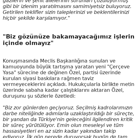
gazilerin ve şehit ailelerinin sorunları çözülüyormuş
gibi bir izlenim yaratılmasını samimiyetsiz buluyoruz.
Getirilen teklifler sizin taleplerinizi ve beklentilerinizi
hiçbir şekilde karşılamıyor."
"Biz gözünüze bakamayacağımız işlerin
içinde olmayız"
Konuşmasında Meclis Başkanlığına sunulan ve
kamuoyunda büyük tartışma yaratan yeni "Çerçeve
Yasa" sürecine de değinen Özel, partisi üzerinde
kurulan siyasi baskılara rağmen taviz
vermeyeceklerini açıkladı. Hukukçularla birlikte metin
üzerinde sabaha kadar çalıştıklarını aktaran Özel,
duruşunu şu sözlerle özetledi:
"Biz zor günlerden geçiyoruz. Seçilmiş kadrolarımızın
darbe niteliğinde adımlarla uzaklaştırıldığı bir süreçte,
bir yandan da Türkiye'nin geleceğini ilgilendiren kritik
bir süreç yürütülüyor. Emin olun meseleyi ve tüm
hassasiyetleri en az sizin kadar yakından takip
ediyoruz. İlk gün nerede duruyorsak bugün de tam