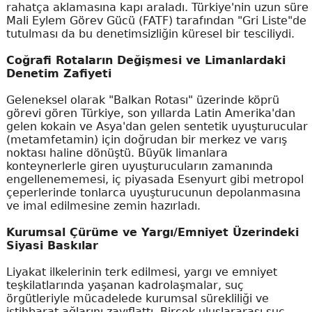
rahatça aklamasına kapı araladı. Türkiye'nin uzun süre
Mali Eylem Görev Gücü (FATF) tarafından "Gri Liste"de
tutulması da bu denetimsizliğin küresel bir tesciliydi.
Coğrafi Rotaların Değişmesi ve Limanlardaki
Denetim Zafiyeti
Geleneksel olarak "Balkan Rotası" üzerinde köprü
görevi gören Türkiye, son yıllarda Latin Amerika'dan
gelen kokain ve Asya'dan gelen sentetik uyuşturucular
(metamfetamin) için doğrudan bir merkez ve varış
noktası haline dönüştü. Büyük limanlara
konteynerlerle giren uyuşturucuların zamanında
engellenememesi, iç piyasada Esenyurt gibi metropol
çeperlerinde tonlarca uyuşturucunun depolanmasına
ve imal edilmesine zemin hazırladı.
Kurumsal Çürüme ve Yargı/Emniyet Üzerindeki
Siyasi Baskılar
Liyakat ilkelerinin terk edilmesi, yargı ve emniyet
teşkilatlarında yaşanan kadrolaşmalar, suç
örgütleriyle mücadelede kurumsal sürekliliği ve
istihbarat ağlarını zayıflattı. Birçok uluslararası suç