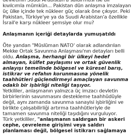
kıvılcımla mümkün... Pakistan dün anlaşma imzalayan
üç ülke içinde tek nükleer güç olarak öne çıkıyor. Peki
Pakistan, Türkiye'ye ya da Suudi Arabistan'a özellikle
İsrail'e karşı nükleer şemsiye olur mu?
Anlaşmanın içeriği detaylarda yumuşatıldı
Öte yandan "Müslüman NATO' olarak adlandırılan
Mekke Ortak Savunma Anlaşması'nın detayları belli
oldu.
Anlaşma, herhangi bir ülkeyi hedef
almayan, külfet paylaşımı ve ortak güvenlik
anlayışı temelinde bölgesel ve küresel barış,
istikrar ve refahın korunmasına yönelik
taahhütleri güçlendirmeyi amaçlayan savunma
odaklı bir işbirliği niteliği taşıyor.
Yetkililer, anlaşmanın yalnızca üç imzacı devletin
birbirlerinin savunmasını destekleme taahhüdüyle
değil, aynı zamanda savunma sanayisi işbirliğini ve
birlikte çalışabilirliği artırma taahhütleriyle de
tamamen savunma niteliği taşıdığını vurguluyor.
Türk yetkililer,
"anlaşmanın saldırgan bir askeri
cephe, çevreleme girişimi veya saldırı
planlaması değil, bölgesel istikrarı sağlamaya