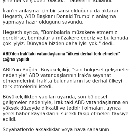
yine net ve şiddetli olacak." ifadelerini kullandı.
İran'ın anlaşma için bir şansı olduğunu da aktaran
Hegseth, ABD Başkanı Donald Trump'ın anlaşma
yapmaya hazır olduğunu savundu.
Hegseth ayrıca, "Bombalarla müzakere etmemiz
gerekirse, bombalarla müzakere ederiz ve bu konuda
çok iyiyiz. Dünyada bizden daha iyisi yok." dedi.
ABD'den Irak'taki vatandaşlarına "ülkeyi derhal terk etmeleri"
çağrısı yapıldı
ABD'nin Bağdat Büyükelçiliği, "son bölgesel gelişmeler
nedeniyle" ABD vatandaşlarının Irak'a seyahat
etmemelerini, Irak'ta bulunanların ise derhal ülkeyi
terk etmelerini istedi.
Büyükelçilikten yapılan uyarıda, son bölgesel
gelişmeler nedeniyle, Irak'taki ABD vatandaşlarına en
yüksek düzeyde dikkatli ve tedbirli olmaları, ayrıca
yerel haber kaynaklarını sürekli takip etmeleri tavsiye
edildi.
Seyahatlerde aksaklıklar veya hava sahasının