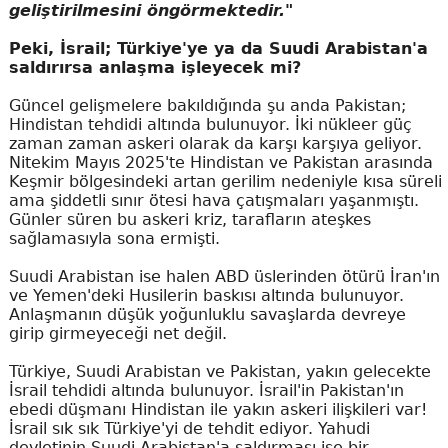
geliştirilmesini öngörmektedir."
Peki, İsrail; Türkiye'ye ya da Suudi Arabistan'a
saldırırsa anlaşma işleyecek mi?
Güncel gelişmelere bakıldığında şu anda Pakistan;
Hindistan tehdidi altında bulunuyor. İki nükleer güç
zaman zaman askeri olarak da karşı karşıya geliyor.
Nitekim Mayıs 2025'te Hindistan ve Pakistan arasında
Keşmir bölgesindeki artan gerilim nedeniyle kısa süreli
ama şiddetli sınır ötesi hava çatışmaları yaşanmıştı.
Günler süren bu askeri kriz, tarafların ateşkes
sağlamasıyla sona ermişti.
Suudi Arabistan ise halen ABD üslerinden ötürü İran'ın
ve Yemen'deki Husilerin baskısı altında bulunuyor.
Anlaşmanın düşük yoğunluklu savaşlarda devreye
girip girmeyeceği net değil.
Türkiye, Suudi Arabistan ve Pakistan, yakın gelecekte
İsrail tehdidi altında bulunuyor. İsrail'in Pakistan'ın
ebedi düşmanı Hindistan ile yakın askeri ilişkileri var!
İsrail sık sık Türkiye'yi de tehdit ediyor. Yahudi
devletinin Suudi Arabistan'a saldırması ise bir