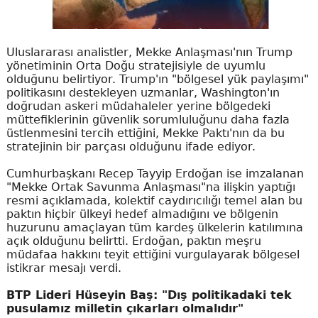
Uluslararası analistler, Mekke Anlaşması'nın Trump
yönetiminin Orta Doğu stratejisiyle de uyumlu
olduğunu belirtiyor. Trump'ın "bölgesel yük paylaşımı"
politikasını destekleyen uzmanlar, Washington'ın
doğrudan askeri müdahaleler yerine bölgedeki
müttefiklerinin güvenlik sorumluluğunu daha fazla
üstlenmesini tercih ettiğini, Mekke Paktı'nın da bu
stratejinin bir parçası olduğunu ifade ediyor.
Cumhurbaşkanı Recep Tayyip Erdoğan ise imzalanan
"Mekke Ortak Savunma Anlaşması"na ilişkin yaptığı
resmi açıklamada, kolektif caydırıcılığı temel alan bu
paktın hiçbir ülkeyi hedef almadığını ve bölgenin
huzurunu amaçlayan tüm kardeş ülkelerin katılımına
açık olduğunu belirtti. Erdoğan, paktın meşru
müdafaa hakkını teyit ettiğini vurgulayarak bölgesel
istikrar mesajı verdi.
BTP Lideri Hüseyin Baş: "Dış politikadaki tek
pusulamız milletin çıkarları olmalıdır"