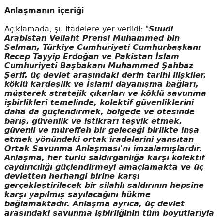
Anlaşmanın içeriği
Açıklamada, şu ifadelere yer verildi: "
Suudi
Arabistan Veliaht Prensi Muhammed bin
Selman, Türkiye Cumhuriyeti Cumhurbaşkanı
Recep Tayyip Erdoğan ve Pakistan İslam
Cumhuriyeti Başbakanı Muhammed Şahbaz
Şerif, üç devlet arasındaki derin tarihi ilişkiler,
köklü kardeşlik ve İslami dayanışma bağları,
müşterek stratejik çıkarları ve köklü savunma
işbirlikleri temelinde, kolektif güvenliklerini
daha da güçlendirmek, bölgede ve ötesinde
barış, güvenlik ve istikrarı teşvik etmek,
güvenli ve müreffeh bir geleceği birlikte inşa
etmek yönündeki ortak iradelerini yansıtan
Ortak Savunma Anlaşması'nı imzalamışlardır.
Anlaşma, her türlü saldırganlığa karşı kolektif
caydırıcılığı güçlendirmeyi amaçlamakta ve üç
devletten herhangi birine karşı
gerçekleştirilecek bir silahlı saldırının hepsine
karşı yapılmış sayılacağını hükme
bağlamaktadır. Anlaşma ayrıca, üç devlet
arasındaki savunma işbirliğinin tüm boyutlarıyla