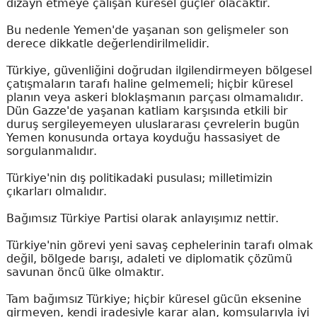
dizayn etmeye çalışan küresel güçler olacaktır.
Bu nedenle Yemen'de yaşanan son gelişmeler son
derece dikkatle değerlendirilmelidir.
Türkiye, güvenliğini doğrudan ilgilendirmeyen bölgesel
çatışmaların tarafı haline gelmemeli; hiçbir küresel
planın veya askeri bloklaşmanın parçası olmamalıdır.
Dün Gazze'de yaşanan katliam karşısında etkili bir
duruş sergileyemeyen uluslararası çevrelerin bugün
Yemen konusunda ortaya koyduğu hassasiyet de
sorgulanmalıdır.
Türkiye'nin dış politikadaki pusulası; milletimizin
çıkarları olmalıdır.
Bağımsız Türkiye Partisi olarak anlayışımız nettir.
Türkiye'nin görevi yeni savaş cephelerinin tarafı olmak
değil, bölgede barışı, adaleti ve diplomatik çözümü
savunan öncü ülke olmaktır.
Tam bağımsız Türkiye; hiçbir küresel gücün eksenine
girmeyen, kendi iradesiyle karar alan, komşularıyla iyi