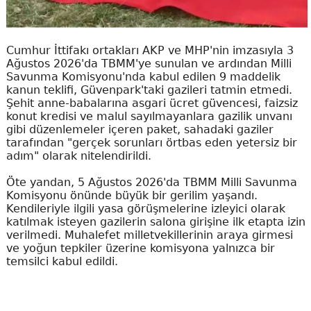
Cumhur İttifakı ortakları AKP ve MHP'nin imzasıyla 3
Ağustos 2026'da TBMM'ye sunulan ve ardından Milli
Savunma Komisyonu'nda kabul edilen 9 maddelik
kanun teklifi, Güvenpark'taki gazileri tatmin etmedi.
Şehit anne-babalarına asgari ücret güvencesi, faizsiz
konut kredisi ve malul sayılmayanlara gazilik unvanı
gibi düzenlemeler içeren paket, sahadaki gaziler
tarafından "gerçek sorunları örtbas eden yetersiz bir
adım" olarak nitelendirildi.
Öte yandan, 5 Ağustos 2026'da TBMM Milli Savunma
Komisyonu önünde büyük bir gerilim yaşandı.
Kendileriyle ilgili yasa görüşmelerine izleyici olarak
katılmak isteyen gazilerin salona girişine ilk etapta izin
verilmedi. Muhalefet milletvekillerinin araya girmesi
ve yoğun tepkiler üzerine komisyona yalnızca bir
temsilci kabul edildi.