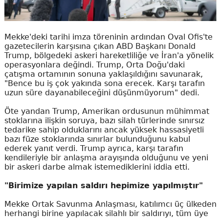
Mekke'deki tarihi imza töreninin ardından Oval Ofis'te
gazetecilerin karşısına çıkan ABD Başkanı Donald
Trump, bölgedeki askeri hareketliliğe ve İran'a yönelik
operasyonlara değindi. Trump, Orta Doğu'daki
çatışma ortamının sonuna yaklaşıldığını savunarak,
"Bence bu iş çok yakında sona erecek. Karşı tarafın
uzun süre dayanabileceğini düşünmüyorum" dedi.
Öte yandan Trump, Amerikan ordusunun mühimmat
stoklarına ilişkin soruya, bazı silah türlerinde sınırsız
tedarike sahip olduklarını ancak yüksek hassasiyetli
bazı füze stoklarında sınırlar bulunduğunu kabul
ederek yanıt verdi. Trump ayrıca, karşı tarafın
kendileriyle bir anlaşma arayışında olduğunu ve yeni
bir askeri darbe almak istemediklerini iddia etti.
"Birimize yapılan saldırı hepimize yapılmıştır"
Mekke Ortak Savunma Anlaşması, katılımcı üç ülkeden
herhangi birine yapılacak silahlı bir saldırıyı, tüm üye