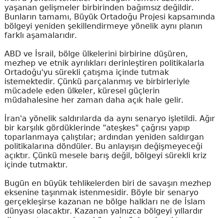
yaşanan gelişmeler birbirinden bağımsız değildir.
Bunların tamamı, Büyük Ortadoğu Projesi kapsamında
bölgeyi yeniden şekillendirmeye yönelik aynı planın
farklı aşamalarıdır.
ABD ve İsrail, bölge ülkelerini birbirine düşüren,
mezhep ve etnik ayrılıkları derinleştiren politikalarla
Ortadoğu'yu sürekli çatışma içinde tutmak
istemektedir. Çünkü parçalanmış ve birbirleriyle
mücadele eden ülkeler, küresel güçlerin
müdahalesine her zaman daha açık hale gelir.
İran'a yönelik saldırılarda da aynı senaryo işletildi. Ağır
bir karşılık gördüklerinde "ateşkes" çağrısı yapıp
toparlanmaya çalıştılar; ardından yeniden saldırgan
politikalarına döndüler. Bu anlayışın değişmeyeceği
açıktır. Çünkü mesele barış değil, bölgeyi sürekli kriz
içinde tutmaktır.
Bugün en büyük tehlikelerden biri de savaşın mezhep
eksenine taşınmak istenmesidir. Böyle bir senaryo
gerçekleşirse kazanan ne bölge halkları ne de İslam
dünyası olacaktır. Kazanan yalnızca bölgeyi yıllardır