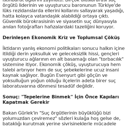
örgütü liderinin ve uyuşturucu baronunun Türkiye'de
lüks rezidanslarda ellerini kollarını sallayarak yaşadığı,
hatta kolayca vatandaşlık alabildiği ortaya çıktı.
Güvenlik bürokrasisinin ve siyasetin suç dünyasıyla
anılan fotoğrafları hafızalardaki tazeliğini koruyor.
Derinleşen Ekonomik Kriz ve Toplumsal Çöküş
İktidarın yanlış ekonomi politikaları sonucu halkın içine
itildiği derin yoksulluk ve geleceksizlik hissi, gençleri
uyuşturucu ağlarının en alt basamağı olan "torbacılık"
sistemine itiyor. Ekonomik çöküş, uyuşturucuya hem
talebi artırıyor hem de suç şebekelerine ucuz insani
kaynak sağlıyor. Bugün Esenyurt gibi göçün ve
yoksulluğun yoğun olduğu ilçelerin adeta birer suç
laboratuvarına dönmesi tesadüf değildir.
Sonuç: "Tepelerine Binmek" İçin Önce Kapıları
Kapatmak Gerekir
Bakan Gürlek'in "Suç örgütlerinin büyüklüğü bizi
yolumuzdan çeviremez" sözleri kulağa hoş gelse de,
bataklığı kurutmak yerine sivrisineklerle mücadele