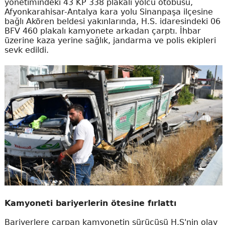
yönetimindeki 43 KP 338 plakalı yolcu otobüsü,
Afyonkarahisar-Antalya kara yolu Sinanpaşa ilçesine
bağlı Akören beldesi yakınlarında, H.S. idaresindeki 06
BFV 460 plakalı kamyonete arkadan çarptı. İhbar
üzerine kaza yerine sağlık, jandarma ve polis ekipleri
sevk edildi.
Kamyoneti bariyerlerin ötesine fırlattı
Bariyerlere çarpan kamyonetin sürücüsü H.S'nin olay