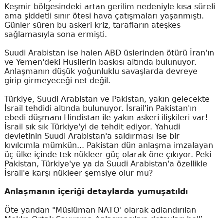
Keşmir bölgesindeki artan gerilim nedeniyle kısa süreli
ama şiddetli sınır ötesi hava çatışmaları yaşanmıştı.
Günler süren bu askeri kriz, tarafların ateşkes
sağlamasıyla sona ermişti.
Suudi Arabistan ise halen ABD üslerinden ötürü İran'ın
ve Yemen'deki Husilerin baskısı altında bulunuyor.
Anlaşmanın düşük yoğunluklu savaşlarda devreye
girip girmeyeceği net değil.
Türkiye, Suudi Arabistan ve Pakistan, yakın gelecekte
İsrail tehdidi altında bulunuyor. İsrail'in Pakistan'ın
ebedi düşmanı Hindistan ile yakın askeri ilişkileri var!
İsrail sık sık Türkiye'yi de tehdit ediyor. Yahudi
devletinin Suudi Arabistan'a saldırması ise bir
kıvılcımla mümkün... Pakistan dün anlaşma imzalayan
üç ülke içinde tek nükleer güç olarak öne çıkıyor. Peki
Pakistan, Türkiye'ye ya da Suudi Arabistan'a özellikle
İsrail'e karşı nükleer şemsiye olur mu?
Anlaşmanın içeriği detaylarda yumuşatıldı
Öte yandan "Müslüman NATO' olarak adlandırılan