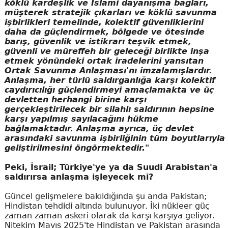
köklü kardeşlik ve İslami dayanışma bağları,
müşterek stratejik çıkarları ve köklü savunma
işbirlikleri temelinde, kolektif güvenliklerini
daha da güçlendirmek, bölgede ve ötesinde
barış, güvenlik ve istikrarı teşvik etmek,
güvenli ve müreffeh bir geleceği birlikte inşa
etmek yönündeki ortak iradelerini yansıtan
Ortak Savunma Anlaşması'nı imzalamışlardır.
Anlaşma, her türlü saldırganlığa karşı kolektif
caydırıcılığı güçlendirmeyi amaçlamakta ve üç
devletten herhangi birine karşı
gerçekleştirilecek bir silahlı saldırının hepsine
karşı yapılmış sayılacağını hükme
bağlamaktadır. Anlaşma ayrıca, üç devlet
arasındaki savunma işbirliğinin tüm boyutlarıyla
geliştirilmesini öngörmektedir."
Peki, İsrail; Türkiye'ye ya da Suudi Arabistan'a
saldırırsa anlaşma işleyecek mi?
Güncel gelişmelere bakıldığında şu anda Pakistan;
Hindistan tehdidi altında bulunuyor. İki nükleer güç
zaman zaman askeri olarak da karşı karşıya geliyor.
Nitekim Mayıs 2025'te Hindistan ve Pakistan arasında