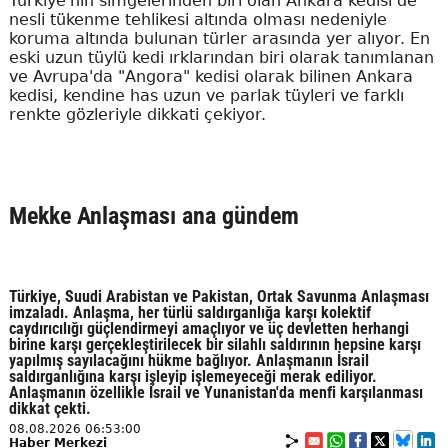
Türkiye'nin simgelerinden biri olan Ankara kedisi de
nesli tükenme tehlikesi altında olması nedeniyle
koruma altında bulunan türler arasında yer alıyor. En
eski uzun tüylü kedi ırklarından biri olarak tanımlanan
ve Avrupa'da "Angora" kedisi olarak bilinen Ankara
kedisi, kendine has uzun ve parlak tüyleri ve farklı
renkte gözleriyle dikkati çekiyor.
Mekke Anlaşması ana gündem
Türkiye, Suudi Arabistan ve Pakistan, Ortak Savunma Anlaşması
imzaladı. Anlaşma, her türlü saldırganlığa karşı kolektif
caydırıcılığı güçlendirmeyi amaçlıyor ve üç devletten herhangi
birine karşı gerçekleştirilecek bir silahlı saldırının hepsine karşı
yapılmış sayılacağını hükme bağlıyor. Anlaşmanın İsrail
saldırganlığına karşı işleyip işlemeyeceği merak ediliyor.
Anlaşmanın özellikle İsrail ve Yunanistan'da menfi karşılanması
dikkat çekti.
08.08.2026 06:53:00
Haber Merkezi