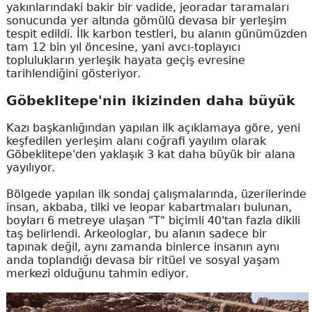
yakınlarındaki bakir bir vadide, jeoradar taramaları
sonucunda yer altında gömülü devasa bir yerleşim
tespit edildi. İlk karbon testleri, bu alanın günümüzden
tam 12 bin yıl öncesine, yani avcı-toplayıcı
toplulukların yerleşik hayata geçiş evresine
tarihlendiğini gösteriyor.
Göbeklitepe'nin ikizinden daha büyük
Kazı başkanlığından yapılan ilk açıklamaya göre, yeni
keşfedilen yerleşim alanı coğrafi yayılım olarak
Göbeklitepe'den yaklaşık 3 kat daha büyük bir alana
yayılıyor.
Bölgede yapılan ilk sondaj çalışmalarında, üzerilerinde
insan, akbaba, tilki ve leopar kabartmaları bulunan,
boyları 6 metreye ulaşan "T" biçimli 40'tan fazla dikili
taş belirlendi. Arkeologlar, bu alanın sadece bir
tapınak değil, aynı zamanda binlerce insanın aynı
anda toplandığı devasa bir ritüel ve sosyal yaşam
merkezi olduğunu tahmin ediyor.