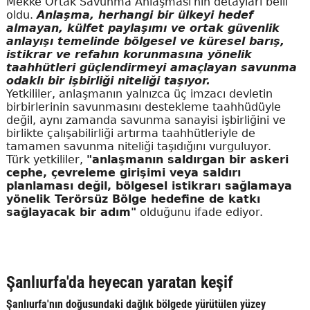
Mekke Ortak Savunma Anlaşması'nın detayları belli
oldu.
Anlaşma, herhangi bir ülkeyi hedef
almayan, külfet paylaşımı ve ortak güvenlik
anlayışı temelinde bölgesel ve küresel barış,
istikrar ve refahın korunmasına yönelik
taahhütleri güçlendirmeyi amaçlayan savunma
odaklı bir işbirliği niteliği taşıyor.
Yetkililer, anlaşmanın yalnızca üç imzacı devletin
birbirlerinin savunmasını destekleme taahhüdüyle
değil, aynı zamanda savunma sanayisi işbirliğini ve
birlikte çalışabilirliği artırma taahhütleriyle de
tamamen savunma niteliği taşıdığını vurguluyor.
Türk yetkililer,
"anlaşmanın saldırgan bir askeri
cephe, çevreleme girişimi veya saldırı
planlaması değil, bölgesel istikrarı sağlamaya
yönelik Terörsüz Bölge hedefine de katkı
sağlayacak bir adım"
olduğunu ifade ediyor.
Şanlıurfa'da heyecan yaratan keşif
Şanlıurfa'nın doğusundaki dağlık bölgede yürütülen yüzey