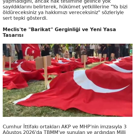
yapmadığını, ancak hak teslimine gelince yok
sayıldıklarını belirterek, hükümet yetkililerine "Ya bizi
öldüreceksiniz ya hakkımızı vereceksiniz" sözleriyle
sert tepki gösterdi.
Meclis'te "Barikat" Gerginliği ve Yeni Yasa
Tasarısı
Cumhur İttifakı ortakları AKP ve MHP'nin imzasıyla 3
Ağustos 2026'da TBMM'ye sunulan ve ardından Milli