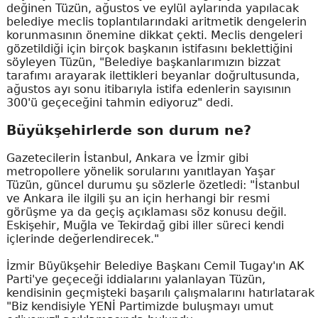
değinen Tüzün, ağustos ve eylül aylarında yapılacak
belediye meclis toplantılarındaki aritmetik dengelerin
korunmasının önemine dikkat çekti. Meclis dengeleri
gözetildiği için birçok başkanın istifasını beklettiğini
söyleyen Tüzün, "Belediye başkanlarımızın bizzat
tarafımı arayarak ilettikleri beyanlar doğrultusunda,
ağustos ayı sonu itibarıyla istifa edenlerin sayısının
300'ü geçeceğini tahmin ediyoruz" dedi.
Büyükşehirlerde son durum ne?
Gazetecilerin İstanbul, Ankara ve İzmir gibi
metropollere yönelik sorularını yanıtlayan Yaşar
Tüzün, güncel durumu şu sözlerle özetledi: "İstanbul
ve Ankara ile ilgili şu an için herhangi bir resmi
görüşme ya da geçiş açıklaması söz konusu değil.
Eskişehir, Muğla ve Tekirdağ gibi iller süreci kendi
içlerinde değerlendirecek."
İzmir Büyükşehir Belediye Başkanı Cemil Tugay'ın AK
Parti'ye geçeceği iddialarını yalanlayan Tüzün,
kendisinin geçmişteki başarılı çalışmalarını hatırlatarak
"Biz kendisiyle YENİ Partimizde buluşmayı umut