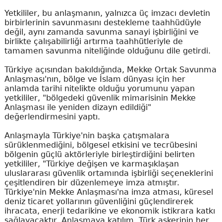
Yetkililer, bu anlaşmanın, yalnızca üç imzacı devletin
birbirlerinin savunmasını destekleme taahhüdüyle
değil, aynı zamanda savunma sanayi işbirliğini ve
birlikte çalışabilirliği artırma taahhütleriyle de
tamamen savunma niteliğinde olduğunu dile getirdi.
Türkiye açısından bakıldığında, Mekke Ortak Savunma
Anlaşması'nın, bölge ve İslam dünyası için her
anlamda tarihi nitelikte olduğu yorumunu yapan
yetkililer, "bölgedeki güvenlik mimarisinin Mekke
Anlaşması ile yeniden dizayn edildiği"
değerlendirmesini yaptı.
Anlaşmayla Türkiye'nin başka çatışmalara
sürüklenmediğini, bölgesel etkisini ve tecrübesini
bölgenin güçlü aktörleriyle birleştirdiğini belirten
yetkililer, "Türkiye değişen ve karmaşıklaşan
uluslararası güvenlik ortamında işbirliği seçeneklerini
çeşitlendiren bir düzenlemeye imza atmıştır.
Türkiye'nin Mekke Anlaşması'na imza atması, küresel
deniz ticaret yollarının güvenliğini güçlendirerek
ihracata, enerji tedarikine ve ekonomik istikrara katkı
sağlayacaktır. Anlaşmaya katılım, Türk askerinin her