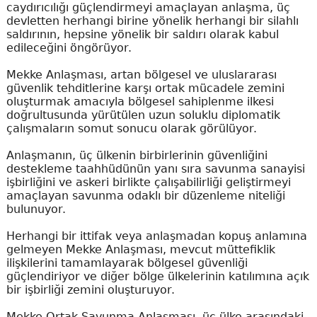
caydırıcılığı güçlendirmeyi amaçlayan anlaşma, üç
devletten herhangi birine yönelik herhangi bir silahlı
saldırının, hepsine yönelik bir saldırı olarak kabul
edileceğini öngörüyor.
Mekke Anlaşması, artan bölgesel ve uluslararası
güvenlik tehditlerine karşı ortak mücadele zemini
oluşturmak amacıyla bölgesel sahiplenme ilkesi
doğrultusunda yürütülen uzun soluklu diplomatik
çalışmaların somut sonucu olarak görülüyor.
Anlaşmanın, üç ülkenin birbirlerinin güvenliğini
destekleme taahhüdünün yanı sıra savunma sanayisi
işbirliğini ve askeri birlikte çalışabilirliği geliştirmeyi
amaçlayan savunma odaklı bir düzenleme niteliği
bulunuyor.
Herhangi bir ittifak veya anlaşmadan kopuş anlamına
gelmeyen Mekke Anlaşması, mevcut müttefiklik
ilişkilerini tamamlayarak bölgesel güvenliği
güçlendiriyor ve diğer bölge ülkelerinin katılımına açık
bir işbirliği zemini oluşturuyor.
Mekke Ortak Savunma Anlaşması, üç ülke arasındaki