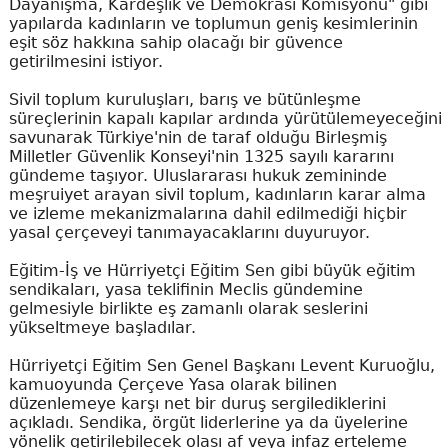
Dayanışma, Kardeşlik ve Demokrasi Komisyonu" gibi
yapılarda kadınların ve toplumun geniş kesimlerinin
eşit söz hakkına sahip olacağı bir güvence
getirilmesini istiyor.
Sivil toplum kuruluşları, barış ve bütünleşme
süreçlerinin kapalı kapılar ardında yürütülemeyeceğini
savunarak Türkiye'nin de taraf olduğu Birleşmiş
Milletler Güvenlik Konseyi'nin 1325 sayılı kararını
gündeme taşıyor. Uluslararası hukuk zemininde
meşruiyet arayan sivil toplum, kadınların karar alma
ve izleme mekanizmalarına dahil edilmediği hiçbir
yasal çerçeveyi tanımayacaklarını duyuruyor.
Eğitim-İş ve Hürriyetçi Eğitim Sen gibi büyük eğitim
sendikaları, yasa teklifinin Meclis gündemine
gelmesiyle birlikte eş zamanlı olarak seslerini
yükseltmeye başladılar.
Hürriyetçi Eğitim Sen Genel Başkanı Levent Kuruoğlu,
kamuoyunda Çerçeve Yasa olarak bilinen
düzenlemeye karşı net bir duruş sergilediklerini
açıkladı. Sendika, örgüt liderlerine ya da üyelerine
yönelik getirilebilecek olası af veya infaz erteleme