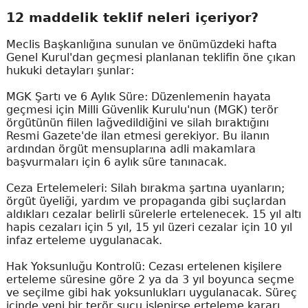
12 maddelik teklif neleri içeriyor?
Meclis Başkanlığına sunulan ve önümüzdeki hafta
Genel Kurul'dan geçmesi planlanan teklifin öne çıkan
hukuki detayları şunlar:
MGK Şartı ve 6 Aylık Süre: Düzenlemenin hayata
geçmesi için Milli Güvenlik Kurulu'nun (MGK) terör
örgütünün fiilen lağvedildiğini ve silah bıraktığını
Resmi Gazete'de ilan etmesi gerekiyor. Bu ilanın
ardından örgüt mensuplarına adli makamlara
başvurmaları için 6 aylık süre tanınacak.
Ceza Ertelemeleri: Silah bırakma şartına uyanların;
örgüt üyeliği, yardım ve propaganda gibi suçlardan
aldıkları cezalar belirli sürelerle ertelenecek. 15 yıl altı
hapis cezaları için 5 yıl, 15 yıl üzeri cezalar için 10 yıl
infaz erteleme uygulanacak.
Hak Yoksunluğu Kontrolü: Cezası ertelenen kişilere
erteleme süresine göre 2 ya da 3 yıl boyunca seçme
ve seçilme gibi hak yoksunlukları uygulanacak. Süreç
içinde yeni bir terör suçu işlenirse erteleme kararı