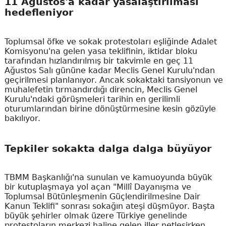
11 Ağustos'a kadar yasalaştırılması
hedefleniyor
Toplumsal öfke ve sokak protestoları eşliğinde Adalet
Komisyonu'na gelen yasa teklifinin, iktidar bloku
tarafından hızlandırılmış bir takvimle en geç 11
Ağustos Salı gününe kadar Meclis Genel Kurulu'ndan
geçirilmesi planlanıyor. Ancak sokaktaki tansiyonun ve
muhalefetin tırmandırdığı direncin, Meclis Genel
Kurulu'ndaki görüşmeleri tarihin en gerilimli
oturumlarından birine dönüştürmesine kesin gözüyle
bakılıyor.
Tepkiler sokakta dalga dalga büyüyor
TBMM Başkanlığı'na sunulan ve kamuoyunda büyük
bir kutuplaşmaya yol açan "Millî Dayanışma ve
Toplumsal Bütünleşmenin Güçlendirilmesine Dair
Kanun Teklifi" sonrası sokağın ateşi düşmüyor. Başta
büyük şehirler olmak üzere Türkiye genelinde
protestoların merkezi haline gelen iller netleşirken,