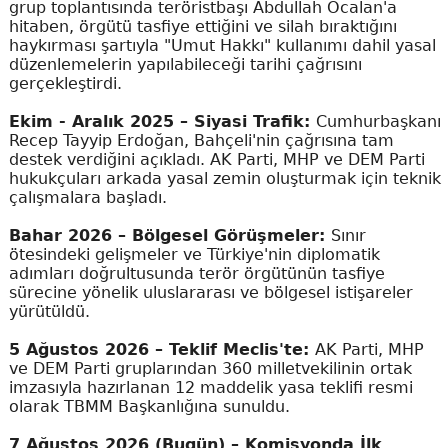
grup toplantısında teröristbaşı Abdullah Öcalan'a
hitaben, örgütü tasfiye ettiğini ve silah bıraktığını
haykırması şartıyla "Umut Hakkı" kullanımı dahil yasal
düzenlemelerin yapılabileceği tarihi çağrısını
gerçekleştirdi.
Ekim - Aralık 2025 – Siyasi Trafik:
Cumhurbaşkanı
Recep Tayyip Erdoğan, Bahçeli'nin çağrısına tam
destek verdiğini açıkladı. AK Parti, MHP ve DEM Parti
hukukçuları arkada yasal zemin oluşturmak için teknik
çalışmalara başladı.
Bahar 2026 – Bölgesel Görüşmeler:
Sınır
ötesindeki gelişmeler ve Türkiye'nin diplomatik
adımları doğrultusunda terör örgütünün tasfiye
sürecine yönelik uluslararası ve bölgesel istişareler
yürütüldü.
5 Ağustos 2026 – Teklif Meclis'te:
AK Parti, MHP
ve DEM Parti gruplarından 360 milletvekilinin ortak
imzasıyla hazırlanan 12 maddelik yasa teklifi resmi
olarak TBMM Başkanlığına sunuldu.
7 Ağustos 2026 (Bugün) – Komisyonda İlk