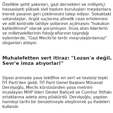
Özellikle şehit yakınları, gazi dernekleri ve milliyetçi
hassasiyeti yüksek sivil toplum kuruluşları meydanlara
inerek yasanın geri çekilmesini talep ediyor. Sokaktaki
vatandaşlar, örgüt suçlarına yönelik ceza ertelemesi
ve adli kontrolle tahliye yollarının açılmasını "hukukun
katledilmesi" olarak yorumluyor. İmza atan liderlerin
ve milletvekillerinin fotoğraflarının taşındığı
eylemlerde, "Gazi Meclis'te terör meşrulaştırılamaz"
sloganları atılıyor.
Muhalefetten sert itiraz: "Lozan'a değil,
Sevr'e imza atıyorlar!"
Siyasi arenada yasa teklifine en sert ve tavizsiz tepki
İYİ Parti'den geldi. İYİ Parti Genel Başkanı Müsavat
Dervişoğlu, Meclis kürsüsünden yasa metnini
imzalayan MHP lideri Devlet Bahçeli ve Cumhur İttifakı
ortaklarına adeta ateş püskürdü. Dervişoğlu, yapılan
hamleyi tarihi bir benzetmeyle eleştirerek şu ifadeleri
kullandı: