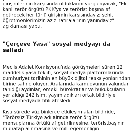
girişimlerinin karşısında olduklarını vurgulayarak, "Eli
kanlı terör örgütü PKK'ya ve terörist başına af
getirecek her türlü girişimin karşısındayız; şehit
öğretmenlerimizin aziz hatıralarının yanındayız"
açıklaması yaptı.
"Çerçeve Yasa" sosyal medyayı da
salladı
Meclis Adalet Komisyonu'nda görüşmeleri süren 12
maddelik yasa teklifi, sosyal medya platformlarında
cumhuriyet tarihinin en büyük dijital reaksiyonlarından
birine sahne oluyor. Aralarında kamuoyunun yakından
tanıdığı aydınlar, emekli bürokratlar ve hukukçuların
yer aldığı 242 isim, yayımladıkları ortak bildiriyle
sosyal medyada fitili ateşledi.
Kısa sürede yüz binlerce etkileşim alan bildiride,
"Terörsüz Türkiye adı altında terör örgütü
mensuplarına örtülü af getirilmesine, teröristbaşının
muhatap alınmasına ve milli egemenliğin