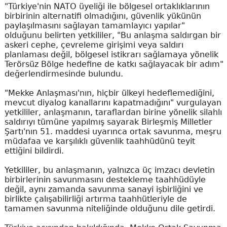
"Türkiye'nin NATO üyeliği ile bölgesel ortaklıklarının
birbirinin alternatifi olmadığını, güvenlik yükünün
paylaşılmasını sağlayan tamamlayıcı yapılar"
olduğunu belirten yetkililer, "Bu anlaşma saldırgan bir
askeri cephe, çevreleme girişimi veya saldırı
planlaması değil, bölgesel istikrarı sağlamaya yönelik
Terörsüz Bölge hedefine de katkı sağlayacak bir adım"
değerlendirmesinde bulundu.
"Mekke Anlaşması'nın, hiçbir ülkeyi hedeflemediğini,
mevcut diyalog kanallarını kapatmadığını" vurgulayan
yetkililer, anlaşmanın, taraflardan birine yönelik silahlı
saldırıyı tümüne yapılmış sayarak Birleşmiş Milletler
Şartı'nın 51. maddesi uyarınca ortak savunma, meşru
müdafaa ve karşılıklı güvenlik taahhüdünü teyit
ettiğini bildirdi.
Yetkililer, bu anlaşmanın, yalnızca üç imzacı devletin
birbirlerinin savunmasını destekleme taahhüdüyle
değil, aynı zamanda savunma sanayi işbirliğini ve
birlikte çalışabilirliği artırma taahhütleriyle de
tamamen savunma niteliğinde olduğunu dile getirdi.