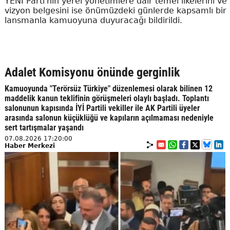
YENİ Parti'nin yerel yönetimlere dair temel ilkelerini ve
vizyon belgesini ise önümüzdeki günlerde kapsamlı bir
lansmanla kamuoyuna duyuracağı bildirildi.
Adalet Komisyonu önünde gerginlik
Kamuoyunda "Terörsüz Türkiye" düzenlemesi olarak bilinen 12
maddelik kanun teklifinin görüşmeleri olaylı başladı. Toplantı
salonunun kapısında İYİ Partili vekiller ile AK Partili üyeler
arasında salonun küçüklüğü ve kapıların açılmaması nedeniyle
sert tartışmalar yaşandı
07.08.2026 17:20:00
Haber Merkezi