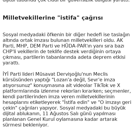
Milletvekillerine "istifa" çağrısı
Sosyal medyadaki öfkenin bir diğer hedefi ise taslağın
altında ortak imzası bulunan milletvekilleri oldu. AK
Parti, MHP, DEM Parti ve HÜDA-PAR'ın yanı sıra bazı
CHP'li vekillerin de teklife destek verdiğinin ortaya
çıkması, partilerin tabanlarında adeta deprem etkisi
yarattı.
İYİ Parti lideri Müsavat Dervişoğlu'nun Meclis
kürsüsünden yaptığı "Lozan'a değil, Sevr'e imza
atıyorsunuz" konuşmasına ait videolar TikTok ve X
platformlarında izlenme rekorları kırarken; seçmenler,
kendi partilerinden imza veren milletvekillerinin
hesaplarını etiketleyerek "İstifa edin" ve "O imzayı geri
çekin" çağrıları yapıyor. Sosyal medyadaki bu büyük
dijital ablukanın, 11 Ağustos Salı günü yapılması
planlanan Genel Kurul oylamasına kadar artarak
sürmesi bekleniyor.