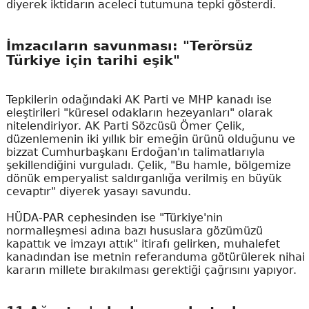
diyerek iktidarın aceleci tutumuna tepki gösterdi.
İmzacıların savunması: "Terörsüz
Türkiye için tarihi eşik"
Tepkilerin odağındaki AK Parti ve MHP kanadı ise
eleştirileri "küresel odakların hezeyanları" olarak
nitelendiriyor. AK Parti Sözcüsü Ömer Çelik,
düzenlemenin iki yıllık bir emeğin ürünü olduğunu ve
bizzat Cumhurbaşkanı Erdoğan'ın talimatlarıyla
şekillendiğini vurguladı. Çelik, "Bu hamle, bölgemize
dönük emperyalist saldırganlığa verilmiş en büyük
cevaptır" diyerek yasayı savundu.
HÜDA-PAR cephesinden ise "Türkiye'nin
normalleşmesi adına bazı hususlara gözümüzü
kapattık ve imzayı attık" itirafı gelirken, muhalefet
kanadından ise metnin referanduma götürülerek nihai
kararın millete bırakılması gerektiği çağrısını yapıyor.