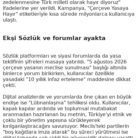
zedelenmesine Türk milleti olarak hayır diyoruz"
ifadelerine yer verildi. Kampanya, "Çerçeve Yasaya
Hayır" etiketleriyle kısa sürede milyonlarca kullanıcıya
ulaştı.
Ekşi Sözlük ve forumlar ayakta
Sözlük platformları ve siyasi forumlarda da yasa
teklifinin şifreleri masaya yatırıldı. "5 ağustos 2026
çerçeve yasanın meclise sunulması" başlığı altında
binlerce yorum birikirken, kullanıcılar özellikle
yasadaki "10 yıllık infaz erteleme" maddesine dikkat
çekti.
Dijital analizlerde ve yorumlarda öne çıkan en büyük
endişe ise "Lübnanlaşma" tehlikesi oldu. Kullanıcılar,
kapalı kapılar ardında ve toplumsal mutabakat
aranmadan hazırlanan bu metnin, Türkiye'yi etnik ve
çoklu bir yönetim yapısına sürükleyerek
kırılganlaştıracağını savunuyor. Meclis'teki partilerin
"boş kağıtlara imza atarak" bu süreci yürütmesi ise
dijital tabanda çok ciddi bir güvensizlik dalgası yarattı.