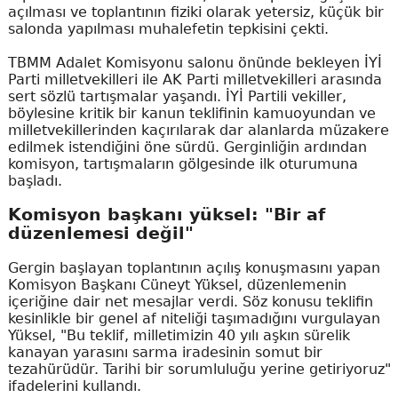
açılması ve toplantının fiziki olarak yetersiz, küçük bir
salonda yapılması muhalefetin tepkisini çekti.
TBMM Adalet Komisyonu salonu önünde bekleyen İYİ
Parti milletvekilleri ile AK Parti milletvekilleri arasında
sert sözlü tartışmalar yaşandı. İYİ Partili vekiller,
böylesine kritik bir kanun teklifinin kamuoyundan ve
milletvekillerinden kaçırılarak dar alanlarda müzakere
edilmek istendiğini öne sürdü. Gerginliğin ardından
komisyon, tartışmaların gölgesinde ilk oturumuna
başladı.
Komisyon başkanı yüksel: "Bir af
düzenlemesi değil"
Gergin başlayan toplantının açılış konuşmasını yapan
Komisyon Başkanı Cüneyt Yüksel, düzenlemenin
içeriğine dair net mesajlar verdi. Söz konusu teklifin
kesinlikle bir genel af niteliği taşımadığını vurgulayan
Yüksel, "Bu teklif, milletimizin 40 yılı aşkın sürelik
kanayan yarasını sarma iradesinin somut bir
tezahürüdür. Tarihi bir sorumluluğu yerine getiriyoruz"
ifadelerini kullandı.