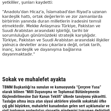
yetkililer, şunları kaydetti:
"Anadolu'dan Hicaz'a, İslamabad'dan Riyad'a uzanan
kardeşlik hattı, ortak değerlerin ve zor zamanlarda
birbirinin yanında duran milletlerin iradesini temsil
etmektedir. Mekke Anlaşması Türkiye, Pakistan ve
Suudi Arabistan arasındaki işbirliği, tarihi bir
sorumluluğun günümüzdeki stratejik karşılığıdır.
Türkiye, Pakistan ve Suudi Arabistan arasındaki ilişkiler
yalnızca devletler arası çıkarlara değil, ortak tarih,
inanç, kardeşlik ve dayanışma bağlarına
dayanmaktadır."
Sokak ve muhalefet ayakta
TBMM Başkanlığı’na sunulan ve kamuoyunda “Çerçeve Yasa”
olarak bilinen “Millî Dayanışma ve Toplumsal Bütünleşmenin
Güçlendirilmesine Dair Kanun Teklifi” ülkede tansiyonu yükseltti.
Taslağın altına imza atan siyasi aktörlere yönelik sokaktaki öfke
çığ gibi büyürken, muhalefet kanadından gelen sert açıklamalar ve
sivil toplumun protestoları siyasetin gündemini tamamen değiştirdi