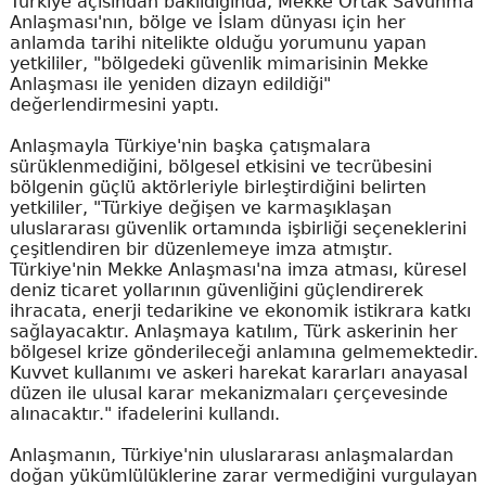
Türkiye açısından bakıldığında, Mekke Ortak Savunma
Anlaşması'nın, bölge ve İslam dünyası için her
anlamda tarihi nitelikte olduğu yorumunu yapan
yetkililer, "bölgedeki güvenlik mimarisinin Mekke
Anlaşması ile yeniden dizayn edildiği"
değerlendirmesini yaptı.
Anlaşmayla Türkiye'nin başka çatışmalara
sürüklenmediğini, bölgesel etkisini ve tecrübesini
bölgenin güçlü aktörleriyle birleştirdiğini belirten
yetkililer, "Türkiye değişen ve karmaşıklaşan
uluslararası güvenlik ortamında işbirliği seçeneklerini
çeşitlendiren bir düzenlemeye imza atmıştır.
Türkiye'nin Mekke Anlaşması'na imza atması, küresel
deniz ticaret yollarının güvenliğini güçlendirerek
ihracata, enerji tedarikine ve ekonomik istikrara katkı
sağlayacaktır. Anlaşmaya katılım, Türk askerinin her
bölgesel krize gönderileceği anlamına gelmemektedir.
Kuvvet kullanımı ve askeri harekat kararları anayasal
düzen ile ulusal karar mekanizmaları çerçevesinde
alınacaktır." ifadelerini kullandı.
Anlaşmanın, Türkiye'nin uluslararası anlaşmalardan
doğan yükümlülüklerine zarar vermediğini vurgulayan