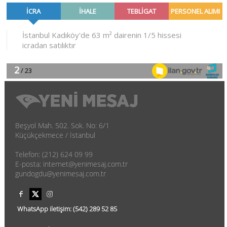
Beşyol Mah. 502. Sok. No: 6/1
Küçükçekmece / İstanbul
Telefon: (212) 624 09 99
E-posta: internet@yenimesaj.com.tr
gundogdu@yenimesaj.com.tr
WhatsApp iletişim:
(542)
289 52 85