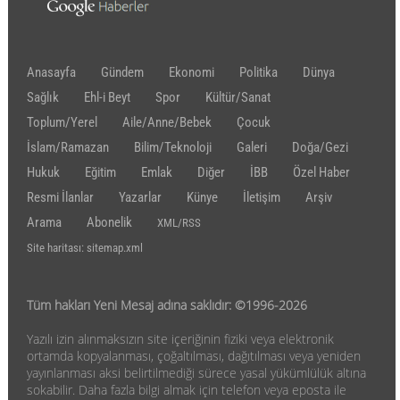
Anasayfa
Gündem
Ekonomi
Politika
Dünya
Sağlık
Ehl-i Beyt
Spor
Kültür/Sanat
Toplum/Yerel
Aile/Anne/Bebek
Çocuk
İslam/Ramazan
Bilim/Teknoloji
Galeri
Doğa/Gezi
Hukuk
Eğitim
Emlak
Diğer
İBB
Özel Haber
Resmi İlanlar
Yazarlar
Künye
İletişim
Arşiv
Arama
Abonelik
XML/RSS
Site haritası: sitemap.xml
Tüm hakları Yeni Mesaj adına saklıdır: ©1996-2026
Yazılı izin alınmaksızın site içeriğinin fiziki veya elektronik
ortamda kopyalanması, çoğaltılması, dağıtılması veya yeniden
yayınlanması aksi belirtilmediği sürece yasal yükümlülük altına
sokabilir. Daha fazla bilgi almak için telefon veya eposta ile