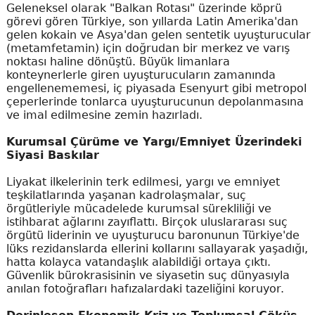
Geleneksel olarak "Balkan Rotası" üzerinde köprü
görevi gören Türkiye, son yıllarda Latin Amerika'dan
gelen kokain ve Asya'dan gelen sentetik uyuşturucular
(metamfetamin) için doğrudan bir merkez ve varış
noktası haline dönüştü. Büyük limanlara
konteynerlerle giren uyuşturucuların zamanında
engellenememesi, iç piyasada Esenyurt gibi metropol
çeperlerinde tonlarca uyuşturucunun depolanmasına
ve imal edilmesine zemin hazırladı.
Kurumsal Çürüme ve Yargı/Emniyet Üzerindeki
Siyasi Baskılar
Liyakat ilkelerinin terk edilmesi, yargı ve emniyet
teşkilatlarında yaşanan kadrolaşmalar, suç
örgütleriyle mücadelede kurumsal sürekliliği ve
istihbarat ağlarını zayıflattı. Birçok uluslararası suç
örgütü liderinin ve uyuşturucu baronunun Türkiye'de
lüks rezidanslarda ellerini kollarını sallayarak yaşadığı,
hatta kolayca vatandaşlık alabildiği ortaya çıktı.
Güvenlik bürokrasisinin ve siyasetin suç dünyasıyla
anılan fotoğrafları hafızalardaki tazeliğini koruyor.