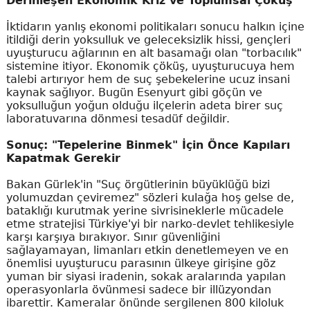
Derinleşen Ekonomik Kriz ve Toplumsal Çöküş
İktidarın yanlış ekonomi politikaları sonucu halkın içine
itildiği derin yoksulluk ve geleceksizlik hissi, gençleri
uyuşturucu ağlarının en alt basamağı olan "torbacılık"
sistemine itiyor. Ekonomik çöküş, uyuşturucuya hem
talebi artırıyor hem de suç şebekelerine ucuz insani
kaynak sağlıyor. Bugün Esenyurt gibi göçün ve
yoksulluğun yoğun olduğu ilçelerin adeta birer suç
laboratuvarına dönmesi tesadüf değildir.
Sonuç: "Tepelerine Binmek" İçin Önce Kapıları
Kapatmak Gerekir
Bakan Gürlek'in "Suç örgütlerinin büyüklüğü bizi
yolumuzdan çeviremez" sözleri kulağa hoş gelse de,
bataklığı kurutmak yerine sivrisineklerle mücadele
etme stratejisi Türkiye'yi bir narko-devlet tehlikesiyle
karşı karşıya bırakıyor. Sınır güvenliğini
sağlayamayan, limanları etkin denetlemeyen ve en
önemlisi uyuşturucu parasının ülkeye girişine göz
yuman bir siyasi iradenin, sokak aralarında yapılan
operasyonlarla övünmesi sadece bir illüzyondan
ibarettir. Kameralar önünde sergilenen 800 kiloluk