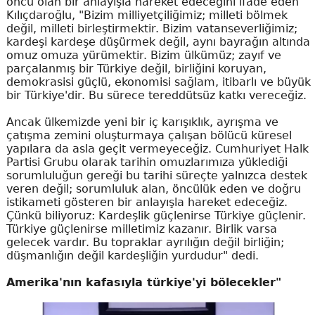
öncü olan bir anlayışla hareket edeceğini ifade eden
Kılıçdaroğlu, "Bizim milliyetçiliğimiz; milleti bölmek
değil, milleti birleştirmektir. Bizim vatanseverliğimiz;
kardeşi kardeşe düşürmek değil, aynı bayrağın altında
omuz omuza yürümektir. Bizim ülkümüz; zayıf ve
parçalanmış bir Türkiye değil, birliğini koruyan,
demokrasisi güçlü, ekonomisi sağlam, itibarlı ve büyük
bir Türkiye'dir. Bu sürece tereddütsüz katkı vereceğiz.
Ancak ülkemizde yeni bir iç karışıklık, ayrışma ve
çatışma zemini oluşturmaya çalışan bölücü küresel
yapılara da asla geçit vermeyeceğiz. Cumhuriyet Halk
Partisi Grubu olarak tarihin omuzlarımıza yüklediği
sorumluluğun gereği bu tarihi süreçte yalnızca destek
veren değil; sorumluluk alan, öncülük eden ve doğru
istikameti gösteren bir anlayışla hareket edeceğiz.
Çünkü biliyoruz: Kardeşlik güçlenirse Türkiye güçlenir.
Türkiye güçlenirse milletimiz kazanır. Birlik varsa
gelecek vardır. Bu topraklar ayrılığın değil birliğin;
düşmanlığın değil kardeşliğin yurdudur" dedi.
Amerika'nın kafasıyla türkiye'yi bölecekler"