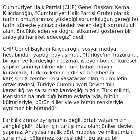
Cumhuriyet Halk Partisi (CHP) Genel Başkanı Kemal
Kılıçdaroğlu, "Cumhuriyet Halk Partisi Grubu olarak
tarihin omuzlarımıza yüklediği sorumluluğun gereği bu
tarihi süreçte yalnızca destek veren değil; sorumluluk
alan, öncülük eden ve doğru istikameti gösteren bir
anlayışla hareket edeceğiz" dedi.
CHP Genel Başkanı Kılıçdaroğlu sosyal medya
hesabından yaptığı paylaşımda, "Türkiye'nin huzurunu,
birliğini ve kardeşliğini bozmak isteyen bölücü küresel
yapılar şunu iyi bilmelidir: Türk baharı hayali
kuranlara, Türk milletinin birlik ve beraberliği
karşısında zemheri kışı yaşatacak olan; bu milletin
ortak iradesi, Türkiye Cumhuriyeti Devleti'nin
kararlılığı ve sarsılmaz kardeşliğimizdir. Türk milleti;
içerisinde barındırdığı bütün evlatlarıyla, bütün
kültürleriyle, bütün dilleriyle ve bütün renkleriyle
ayrılmaz bir bütündür.
Farklılıklarımız ayrışmanın değil, ortak vatanımızın
zenginliğidir. Bizim için tartışılmaz olan; üniter devlet
yapımız, Anayasa'nın ilk dört maddesi ve milletimizin
sarsılmaz, bölünmez kardeşliğidir. Bu süreç bir