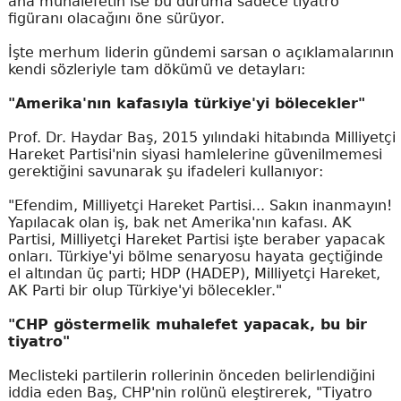
ana muhalefetin ise bu duruma sadece tiyatro
figüranı olacağını öne sürüyor.
İşte merhum liderin gündemi sarsan o açıklamalarının
kendi sözleriyle tam dökümü ve detayları:
"Amerika'nın kafasıyla türkiye'yi bölecekler"
Prof. Dr. Haydar Baş, 2015 yılındaki hitabında Milliyetçi
Hareket Partisi'nin siyasi hamlelerine güvenilmemesi
gerektiğini savunarak şu ifadeleri kullanıyor:
"Efendim, Milliyetçi Hareket Partisi... Sakın inanmayın!
Yapılacak olan iş, bak net Amerika'nın kafası. AK
Partisi, Milliyetçi Hareket Partisi işte beraber yapacak
onları. Türkiye'yi bölme senaryosu hayata geçtiğinde
el altından üç parti; HDP (HADEP), Milliyetçi Hareket,
AK Parti bir olup Türkiye'yi bölecekler."
"CHP göstermelik muhalefet yapacak, bu bir
tiyatro"
Meclisteki partilerin rollerinin önceden belirlendiğini
iddia eden Baş, CHP'nin rolünü eleştirerek, "Tiyatro