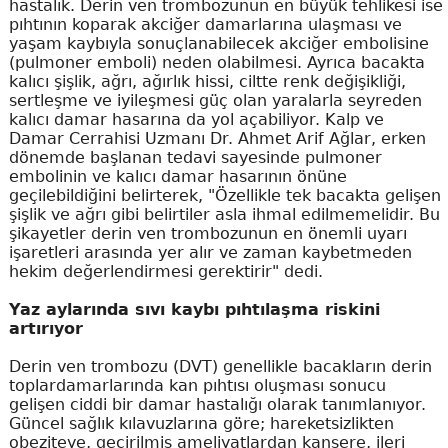
hastalık. Derin ven trombozunun en büyük tehlikesi ise
pıhtının koparak akciğer damarlarına ulaşması ve
yaşam kaybıyla sonuçlanabilecek akciğer embolisine
(pulmoner emboli) neden olabilmesi. Ayrıca bacakta
kalıcı şişlik, ağrı, ağırlık hissi, ciltte renk değişikliği,
sertleşme ve iyileşmesi güç olan yaralarla seyreden
kalıcı damar hasarına da yol açabiliyor. Kalp ve
Damar Cerrahisi Uzmanı Dr. Ahmet Arif Ağlar, erken
dönemde başlanan tedavi sayesinde pulmoner
embolinin ve kalıcı damar hasarının önüne
geçilebildiğini belirterek, "Özellikle tek bacakta gelişen
şişlik ve ağrı gibi belirtiler asla ihmal edilmemelidir. Bu
şikayetler derin ven trombozunun en önemli uyarı
işaretleri arasında yer alır ve zaman kaybetmeden
hekim değerlendirmesi gerektirir" dedi.
Yaz aylarında sıvı kaybı pıhtılaşma riskini
artırıyor
Derin ven trombozu (DVT) genellikle bacakların derin
toplardamarlarında kan pıhtısı oluşması sonucu
gelişen ciddi bir damar hastalığı olarak tanımlanıyor.
Güncel sağlık kılavuzlarına göre; hareketsizlikten
obeziteye, geçirilmiş ameliyatlardan kansere, ileri