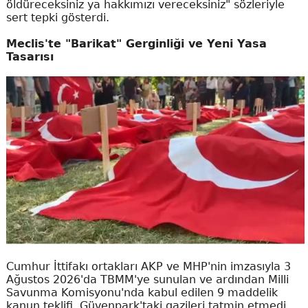
öldüreceksiniz ya hakkımızı vereceksiniz" sözleriyle
sert tepki gösterdi.
Meclis'te "Barikat" Gerginliği ve Yeni Yasa
Tasarısı
Cumhur İttifakı ortakları AKP ve MHP'nin imzasıyla 3
Ağustos 2026'da TBMM'ye sunulan ve ardından Milli
Savunma Komisyonu'nda kabul edilen 9 maddelik
kanun teklifi, Güvenpark'taki gazileri tatmin etmedi.