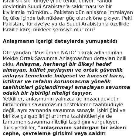
İsrail sık sık Türkiye'yi de tehdit ediyor. Yahudi
devletinin Suudi Arabistan'a saldırması ise bir
kıvılcımla mümkün... Pakistan dün anlaşma imzalayan
üç ülke içinde tek nükleer güç olarak öne çıkıyor. Peki
Pakistan, Türkiye'ye ya da Suudi Arabistan'a özellikle
İsrail'e karşı nükleer şemsiye olur mu?
Anlaşmanın içeriği detaylarda yumuşatıldı
Öte yandan "Müslüman NATO' olarak adlandırılan
Mekke Ortak Savunma Anlaşması'nın detayları belli
oldu.
Anlaşma, herhangi bir ülkeyi hedef
almayan, külfet paylaşımı ve ortak güvenlik
anlayışı temelinde bölgesel ve küresel barış,
istikrar ve refahın korunmasına yönelik
taahhütleri güçlendirmeyi amaçlayan savunma
odaklı bir işbirliği niteliği taşıyor.
Yetkililer, anlaşmanın yalnızca üç imzacı devletin
birbirlerinin savunmasını destekleme taahhüdüyle
değil, aynı zamanda savunma sanayisi işbirliğini ve
birlikte çalışabilirliği artırma taahhütleriyle de
tamamen savunma niteliği taşıdığını vurguluyor.
Türk yetkililer,
"anlaşmanın saldırgan bir askeri
cephe, çevreleme girişimi veya saldırı