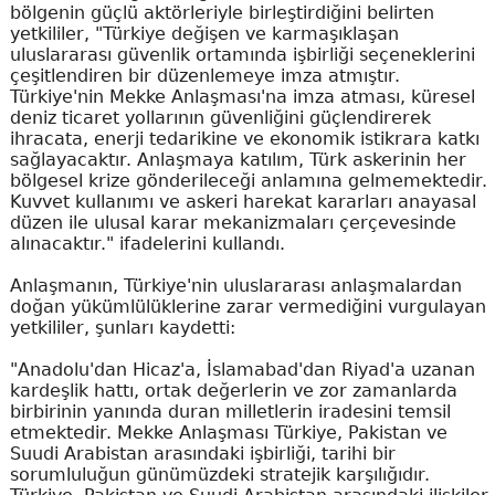
bölgenin güçlü aktörleriyle birleştirdiğini belirten
yetkililer, "Türkiye değişen ve karmaşıklaşan
uluslararası güvenlik ortamında işbirliği seçeneklerini
çeşitlendiren bir düzenlemeye imza atmıştır.
Türkiye'nin Mekke Anlaşması'na imza atması, küresel
deniz ticaret yollarının güvenliğini güçlendirerek
ihracata, enerji tedarikine ve ekonomik istikrara katkı
sağlayacaktır. Anlaşmaya katılım, Türk askerinin her
bölgesel krize gönderileceği anlamına gelmemektedir.
Kuvvet kullanımı ve askeri harekat kararları anayasal
düzen ile ulusal karar mekanizmaları çerçevesinde
alınacaktır." ifadelerini kullandı.
Anlaşmanın, Türkiye'nin uluslararası anlaşmalardan
doğan yükümlülüklerine zarar vermediğini vurgulayan
yetkililer, şunları kaydetti:
"Anadolu'dan Hicaz'a, İslamabad'dan Riyad'a uzanan
kardeşlik hattı, ortak değerlerin ve zor zamanlarda
birbirinin yanında duran milletlerin iradesini temsil
etmektedir. Mekke Anlaşması Türkiye, Pakistan ve
Suudi Arabistan arasındaki işbirliği, tarihi bir
sorumluluğun günümüzdeki stratejik karşılığıdır.