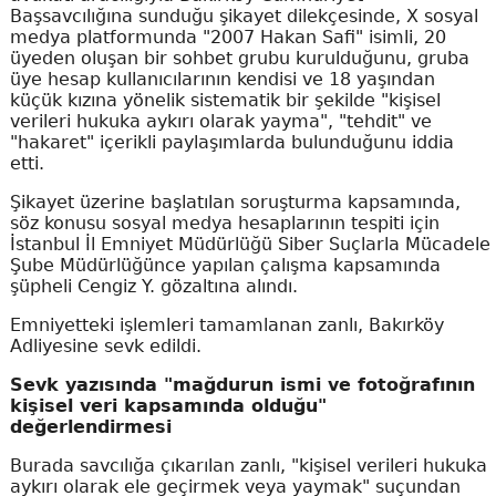
Başsavcılığına sunduğu şikayet dilekçesinde, X sosyal
medya platformunda "2007 Hakan Safi" isimli, 20
üyeden oluşan bir sohbet grubu kurulduğunu, gruba
üye hesap kullanıcılarının kendisi ve 18 yaşından
küçük kızına yönelik sistematik bir şekilde "kişisel
verileri hukuka aykırı olarak yayma", "tehdit" ve
"hakaret" içerikli paylaşımlarda bulunduğunu iddia
etti.
Şikayet üzerine başlatılan soruşturma kapsamında,
söz konusu sosyal medya hesaplarının tespiti için
İstanbul İl Emniyet Müdürlüğü Siber Suçlarla Mücadele
Şube Müdürlüğünce yapılan çalışma kapsamında
şüpheli Cengiz Y. gözaltına alındı.
Emniyetteki işlemleri tamamlanan zanlı, Bakırköy
Adliyesine sevk edildi.
Sevk yazısında "mağdurun ismi ve fotoğrafının
kişisel veri kapsamında olduğu"
değerlendirmesi
Burada savcılığa çıkarılan zanlı, "kişisel verileri hukuka
aykırı olarak ele geçirmek veya yaymak" suçundan