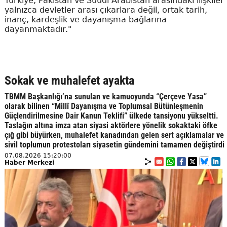
Türkiye, Pakistan ve Suudi Arabistan arasındaki ilişkiler
yalnızca devletler arası çıkarlara değil, ortak tarih,
inanç, kardeşlik ve dayanışma bağlarına
dayanmaktadır."
Sokak ve muhalefet ayakta
TBMM Başkanlığı’na sunulan ve kamuoyunda “Çerçeve Yasa”
olarak bilinen “Millî Dayanışma ve Toplumsal Bütünleşmenin
Güçlendirilmesine Dair Kanun Teklifi” ülkede tansiyonu yükseltti.
Taslağın altına imza atan siyasi aktörlere yönelik sokaktaki öfke
çığ gibi büyürken, muhalefet kanadından gelen sert açıklamalar ve
sivil toplumun protestoları siyasetin gündemini tamamen değiştirdi
07.08.2026 15:20:00
Haber Merkezi