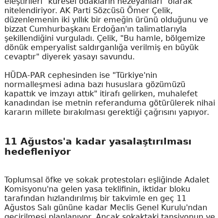
eleştirileri "küresel odakların hezeyanları" olarak
nitelendiriyor. AK Parti Sözcüsü Ömer Çelik,
düzenlemenin iki yıllık bir emeğin ürünü olduğunu ve
bizzat Cumhurbaşkanı Erdoğan'ın talimatlarıyla
şekillendiğini vurguladı. Çelik, "Bu hamle, bölgemize
dönük emperyalist saldırganlığa verilmiş en büyük
cevaptır" diyerek yasayı savundu.
HÜDA-PAR cephesinden ise "Türkiye'nin
normalleşmesi adına bazı hususlara gözümüzü
kapattık ve imzayı attık" itirafı gelirken, muhalefet
kanadından ise metnin referanduma götürülerek nihai
kararın millete bırakılması gerektiği çağrısını yapıyor.
11 Ağustos'a kadar yasalaştırılması
hedefleniyor
Toplumsal öfke ve sokak protestoları eşliğinde Adalet
Komisyonu'na gelen yasa teklifinin, iktidar bloku
tarafından hızlandırılmış bir takvimle en geç 11
Ağustos Salı gününe kadar Meclis Genel Kurulu'ndan
geçirilmesi planlanıyor. Ancak sokaktaki tansiyonun ve