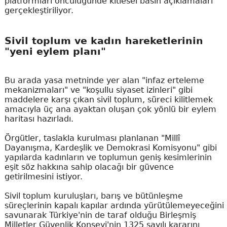
platformları öncülüğünde kitlesel basın açıklamaları
gerçekleştiriliyor.
Sivil toplum ve kadın hareketlerinin
"yeni eylem planı"
Bu arada yasa metninde yer alan "infaz erteleme
mekanizmaları" ve "koşullu siyaset izinleri" gibi
maddelere karşı çıkan sivil toplum, süreci kilitlemek
amacıyla üç ana ayaktan oluşan çok yönlü bir eylem
haritası hazırladı.
Örgütler, taslakla kurulması planlanan "Millî
Dayanışma, Kardeşlik ve Demokrasi Komisyonu" gibi
yapılarda kadınların ve toplumun geniş kesimlerinin
eşit söz hakkına sahip olacağı bir güvence
getirilmesini istiyor.
Sivil toplum kuruluşları, barış ve bütünleşme
süreçlerinin kapalı kapılar ardında yürütülemeyeceğini
savunarak Türkiye'nin de taraf olduğu Birleşmiş
Milletler Güvenlik Konseyi'nin 1325 sayılı kararını