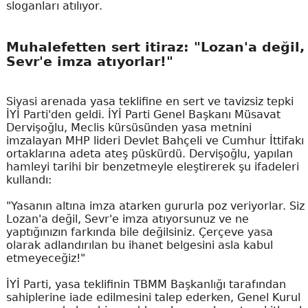
sloganları atılıyor.
Muhalefetten sert itiraz: "Lozan'a değil,
Sevr'e imza atıyorlar!"
Siyasi arenada yasa teklifine en sert ve tavizsiz tepki
İYİ Parti'den geldi. İYİ Parti Genel Başkanı Müsavat
Dervişoğlu, Meclis kürsüsünden yasa metnini
imzalayan MHP lideri Devlet Bahçeli ve Cumhur İttifakı
ortaklarına adeta ateş püskürdü. Dervişoğlu, yapılan
hamleyi tarihi bir benzetmeyle eleştirerek şu ifadeleri
kullandı:
"Yasanın altına imza atarken gururla poz veriyorlar. Siz
Lozan'a değil, Sevr'e imza atıyorsunuz ve ne
yaptığınızın farkında bile değilsiniz. Çerçeve yasa
olarak adlandırılan bu ihanet belgesini asla kabul
etmeyeceğiz!"
İYİ Parti, yasa teklifinin TBMM Başkanlığı tarafından
sahiplerine iade edilmesini talep ederken, Genel Kurul