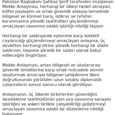
Pakistan Başbakanı Şahbaz Şerif tarafından imzalanan
Mekke Anlaşması, herhangi bir ülkeyi hedef almayan,
külfet paylaşımı ve ortak güvenlik anlayışı temelinde
bölgesel ve küresel barış, istikrar ve refahın
korunmasına yönelik taahhütleri güçlendirmeyi
amaçlayan savunma odaklı işbirliği niteliği taşıyor.
Herhangi bir saldırganlık eylemine karşı kolektif
caydırıcılığı güçlendirmeyi amaçlayan anlaşma, üç
devletten herhangi birine yönelik herhangi bir silahlı
saldırının, hepsine yönelik bir saldırı olarak kabul
edileceğini öngörüyor.
Mekke Anlaşması, artan bölgesel ve uluslararası
güvenlik tehditlerine karşı ortak mücadele zemini
oluşturmak amacıyla bölgesel sahiplenme ilkesi
doğrultusunda yürütülen uzun soluklu diplomatik
çalışmaların somut sonucu olarak görülüyor.
Anlaşmanın, üç ülkenin birbirlerinin güvenliğini
destekleme taahhüdünün yanı sıra savunma sanayisi
işbirliğini ve askeri birlikte çalışabilirliği geliştirmeyi
amaçlayan savunma odaklı bir düzenleme niteliği
bulunuyor.