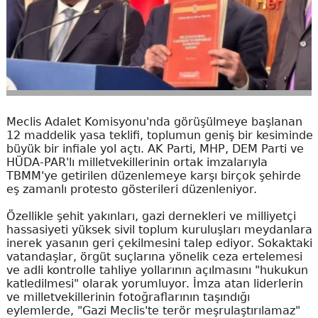
Meclis Adalet Komisyonu'nda görüşülmeye başlanan
12 maddelik yasa teklifi, toplumun geniş bir kesiminde
büyük bir infiale yol açtı. AK Parti, MHP, DEM Parti ve
HÜDA-PAR'lı milletvekillerinin ortak imzalarıyla
TBMM'ye getirilen düzenlemeye karşı birçok şehirde
eş zamanlı protesto gösterileri düzenleniyor.
Özellikle şehit yakınları, gazi dernekleri ve milliyetçi
hassasiyeti yüksek sivil toplum kuruluşları meydanlara
inerek yasanın geri çekilmesini talep ediyor. Sokaktaki
vatandaşlar, örgüt suçlarına yönelik ceza ertelemesi
ve adli kontrolle tahliye yollarının açılmasını "hukukun
katledilmesi" olarak yorumluyor. İmza atan liderlerin
ve milletvekillerinin fotoğraflarının taşındığı
eylemlerde, "Gazi Meclis'te terör meşrulaştırılamaz"