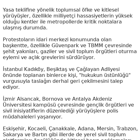
Yasa teklifine yönelik toplumsal öfke ve kitlesel
yürüyüşler, özellikle milliyetçi hassasiyetlerin yüksek
olduğu kentler ile metropollerde kritik noktalara
ulaşmış durumda.
Protestoların idari merkezi konumunda olan
başkentte, özellikle Güvenpark ve TBMM çevresinde
şehit yakınları, gaziler ve sivil toplum örgütleri oturma
eylemi ve açlık grevlerini sürdürüyor.
İstanbul Kadıköy, Beşiktaş ve Çağlayan Adliyesi
önünde toplanan binlerce kişi, "hukukun üstünlüğü"
vurgusuyla taslağın derhal geri çekilmesini talep
ediyor.
İzmir Alsancak, Bornova ve Antalya Akdeniz
Üniversitesi kampüsü çevresinde gençlik örgütleri ve
sivil inisiyatiflerin düzenlediği yürüyüşlere polis
müdahaleleri yaşanıyor.
Eskişehir, Kocaeli, Çanakkale, Adana, Mersin, Trabzon,
Sakarya ve Bartın gibi illerde de yerel sivil toplum