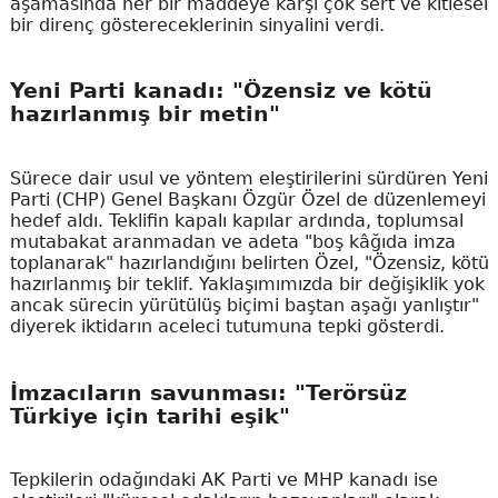
aşamasında her bir maddeye karşı çok sert ve kitlesel
bir direnç göstereceklerinin sinyalini verdi.
Yeni Parti kanadı: "Özensiz ve kötü
hazırlanmış bir metin"
Sürece dair usul ve yöntem eleştirilerini sürdüren Yeni
Parti (CHP) Genel Başkanı Özgür Özel de düzenlemeyi
hedef aldı. Teklifin kapalı kapılar ardında, toplumsal
mutabakat aranmadan ve adeta "boş kâğıda imza
toplanarak" hazırlandığını belirten Özel, "Özensiz, kötü
hazırlanmış bir teklif. Yaklaşımımızda bir değişiklik yok
ancak sürecin yürütülüş biçimi baştan aşağı yanlıştır"
diyerek iktidarın aceleci tutumuna tepki gösterdi.
İmzacıların savunması: "Terörsüz
Türkiye için tarihi eşik"
Tepkilerin odağındaki AK Parti ve MHP kanadı ise