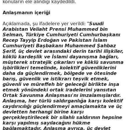
konuların ele alındığı kaydedildi.
Anlaşmanın içeriği
Açıklamada, şu ifadelere yer verildi: "
Suudi
Arabistan Veliaht Prensi Muhammed bin
Selman, Türkiye Cumhuriyeti Cumhurbaşkanı
Recep Tayyip Erdoğan ve Pakistan İslam
Cumhuriyeti Başbakanı Muhammed Şahbaz
Şerif, üç devlet arasındaki derin tarihi ilişkiler,
köklü kardeşlik ve İslami dayanışma bağları,
müşterek stratejik çıkarları ve köklü savunma
işbirlikleri temelinde, kolektif güvenliklerini
daha da güçlendirmek, bölgede ve ötesinde
barış, güvenlik ve istikrarı teşvik etmek,
güvenli ve müreffeh bir geleceği birlikte inşa
etmek yönündeki ortak iradelerini yansıtan
Ortak Savunma Anlaşması'nı imzalamışlardır.
Anlaşma, her türlü saldırganlığa karşı kolektif
caydırıcılığı güçlendirmeyi amaçlamakta ve üç
devletten herhangi birine karşı
gerçekleştirilecek bir silahlı saldırının hepsine
karşı yapılmış sayılacağını hükme
bağlamaktadır. Anlaşma ayrıca, üç devlet