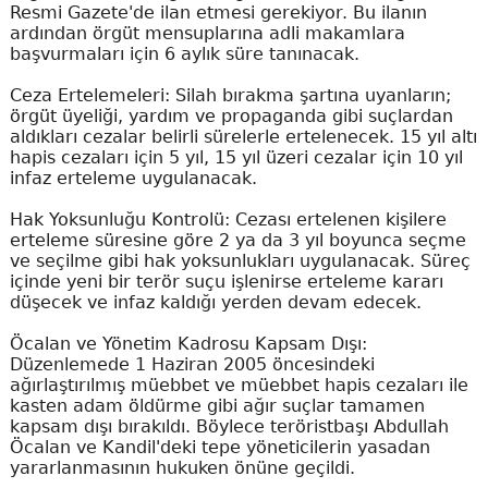
Resmi Gazete'de ilan etmesi gerekiyor. Bu ilanın
ardından örgüt mensuplarına adli makamlara
başvurmaları için 6 aylık süre tanınacak.
Ceza Ertelemeleri: Silah bırakma şartına uyanların;
örgüt üyeliği, yardım ve propaganda gibi suçlardan
aldıkları cezalar belirli sürelerle ertelenecek. 15 yıl altı
hapis cezaları için 5 yıl, 15 yıl üzeri cezalar için 10 yıl
infaz erteleme uygulanacak.
Hak Yoksunluğu Kontrolü: Cezası ertelenen kişilere
erteleme süresine göre 2 ya da 3 yıl boyunca seçme
ve seçilme gibi hak yoksunlukları uygulanacak. Süreç
içinde yeni bir terör suçu işlenirse erteleme kararı
düşecek ve infaz kaldığı yerden devam edecek.
Öcalan ve Yönetim Kadrosu Kapsam Dışı:
Düzenlemede 1 Haziran 2005 öncesindeki
ağırlaştırılmış müebbet ve müebbet hapis cezaları ile
kasten adam öldürme gibi ağır suçlar tamamen
kapsam dışı bırakıldı. Böylece teröristbaşı Abdullah
Öcalan ve Kandil'deki tepe yöneticilerin yasadan
yararlanmasının hukuken önüne geçildi.