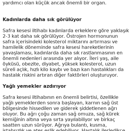
yardımcı olan küçük ancak önemli bir organ.
Kadınlarda daha sık görülüyor
Safra kesesi iltihabı kadınlarda erkeklere göre yaklaşık
2-3 kat daha sık görülüyor. Östrojen hormonunun
safra içerisindeki kolesterol miktarını artırması ve
hamilelik döneminde safra kesesi hareketlerinin
yavaşlaması, kadınlarda daha sık rastlanmasının en
önemli nedenleri arasında yer alıyor. İleri yaş, aile
öyküsü, obezite, diyabet, yüksek kolesterol, uzun
süreli açlık, hızlı kilo kaybı ve bazı kan hastalıkları da
hastalık riskini artıran diğer faktörleri oluşturuyor.
Yağlı yemekler azdırıyor
Safra kesesi iltihabının en önemli belirtisi, özellikle
yağlı yemeklerden sonra başlayan, karnın sağ üst
bölgesinde hissedilen ve giderek şiddetlenen ağrı
oluyor. Bu ağrı çoğu zaman sağ omuza, sağ kürek
kemiğinin altına veya sırta yayılabiliyor ve birkaç
saatten uzun sürüyor. Ağrıya bulantı, kusma,
iştahsızlık ve ateş eşlik edebiliyor. Hastalık ilerledikçe