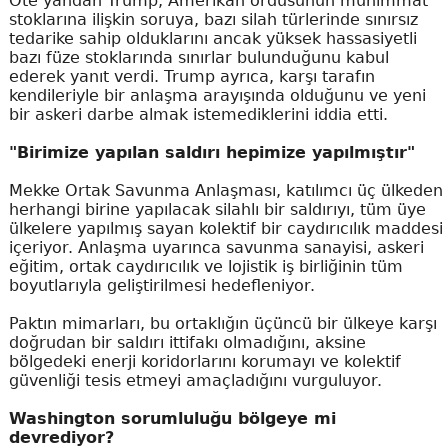
Öte yandan Trump, Amerikan ordusunun mühimmat
stoklarına ilişkin soruya, bazı silah türlerinde sınırsız
tedarike sahip olduklarını ancak yüksek hassasiyetli
bazı füze stoklarında sınırlar bulunduğunu kabul
ederek yanıt verdi. Trump ayrıca, karşı tarafın
kendileriyle bir anlaşma arayışında olduğunu ve yeni
bir askeri darbe almak istemediklerini iddia etti.
"Birimize yapılan saldırı hepimize yapılmıştır"
Mekke Ortak Savunma Anlaşması, katılımcı üç ülkeden
herhangi birine yapılacak silahlı bir saldırıyı, tüm üye
ülkelere yapılmış sayan kolektif bir caydırıcılık maddesi
içeriyor. Anlaşma uyarınca savunma sanayisi, askeri
eğitim, ortak caydırıcılık ve lojistik iş birliğinin tüm
boyutlarıyla geliştirilmesi hedefleniyor.
Paktın mimarları, bu ortaklığın üçüncü bir ülkeye karşı
doğrudan bir saldırı ittifakı olmadığını, aksine
bölgedeki enerji koridorlarını korumayı ve kolektif
güvenliği tesis etmeyi amaçladığını vurguluyor.
Washington sorumluluğu bölgeye mi
devrediyor?