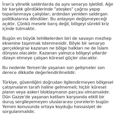
İran'a yönelik saldırılarda da aynı senaryo işletildi. Ağır
bir karşılık gördüklerinde "ateşkes" çağrısı yapıp
toparlanmaya çalıştılar; ardından yeniden saldırgan
politikalarına döndüler. Bu anlayışın değişmeyeceği
açıktır. Çünkü mesele barış değil, bölgeyi sürekli kriz
içinde tutmaktır.
Bugün en büyük tehlikelerden biri de savaşın mezhep
eksenine taşınmak istenmesidir. Böyle bir senaryo
gerçekleşirse kazanan ne bölge halkları ne de İslam
dünyası olacaktır. Kazanan yalnızca bölgeyi yıllardır
dizayn etmeye çalışan küresel güçler olacaktır.
Bu nedenle Yemen'de yaşanan son gelişmeler son
derece dikkatle değerlendirilmelidir.
Türkiye, güvenliğini doğrudan ilgilendirmeyen bölgesel
çatışmaların tarafı haline gelmemeli; hiçbir küresel
planın veya askeri bloklaşmanın parçası olmamalıdır.
Dün Gazze'de yaşanan katliam karşısında etkili bir
duruş sergileyemeyen uluslararası çevrelerin bugün
Yemen konusunda ortaya koyduğu hassasiyet de
sorgulanmalıdır.