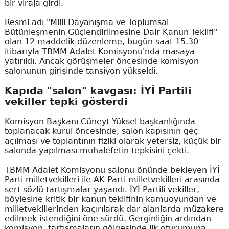
bir viraja girdi.
Resmi adı "Milli Dayanışma ve Toplumsal
Bütünleşmenin Güçlendirilmesine Dair Kanun Teklifi"
olan 12 maddelik düzenleme, bugün saat 15.30
itibarıyla TBMM Adalet Komisyonu'nda masaya
yatırıldı. Ancak görüşmeler öncesinde komisyon
salonunun girişinde tansiyon yükseldi.
Kapıda "salon" kavgası: İYİ Partili
vekiller tepki gösterdi
Komisyon Başkanı Cüneyt Yüksel başkanlığında
toplanacak kurul öncesinde, salon kapısının geç
açılması ve toplantının fiziki olarak yetersiz, küçük bir
salonda yapılması muhalefetin tepkisini çekti.
TBMM Adalet Komisyonu salonu önünde bekleyen İYİ
Parti milletvekilleri ile AK Parti milletvekilleri arasında
sert sözlü tartışmalar yaşandı. İYİ Partili vekiller,
böylesine kritik bir kanun teklifinin kamuoyundan ve
milletvekillerinden kaçırılarak dar alanlarda müzakere
edilmek istendiğini öne sürdü. Gerginliğin ardından
komisyon, tartışmaların gölgesinde ilk oturumuna