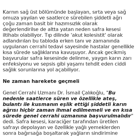
Karnın sağ üst bölümünde başlayan, sırta veya sağ
omuza yayılan ve saatlerce sürebilen şiddetli ağrı
çoğu zaman basit bir hazımsızlık olarak
değerlendirilse de altta yatan neden safra kesesi
iltihabı olabiliyor. Tıp dilinde 'akut kolesistit' olarak
adlandırılan bu tabloda erken tanı ve zamanında
uygulanan cerrahi tedavi sayesinde hastalar genellikle
kısa sürede sağlıklarına kavuşuyor. Ancak gecikmiş
başvurular safra kesesinde delinme, yaygın karın zarı
enfeksiyonu ve sepsis gibi yaşamı tehdit eden ciddi
sağlık sorunlarına yol açabiliyor.
Ne zaman harekete geçmeli
Genel Cerrahi Uzmanı Dr. İsmail Çalıkoğlu, "
Bu
nedenle saatlerce süren ve özellikle ateş,
bulantı ile kusmanın eşlik ettiği şiddetli karın
ağrısı hiçbir zaman ihmal edilmemeli ve en kısa
sürede genel cerrahi uzmanına başvurulmalıdır
"
dedi. Safra kesesi, karaciğer tarafından üretilen
safrayı depolayan ve özellikle yağlı yemeklerden
sonra bağırsağa boşaltarak yağların sindirimine