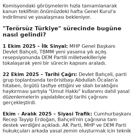
Komisyondaki görüşmelerin hızla tamamlanarak
kanun teklifinin önümüzdeki hafta Genel Kurul'a
indirilmesi ve yasalaşması bekleniyor.
"Terörsüz Türkiye" sürecinde bugüne
nasıl gelindi?
1 Ekim 2025 – İlk Sinyal:
MHP Genel Başkanı
Devlet Bahçeli, TBMM yeni yasama yılı açılış
resepsiyonunda DEM Partili milletvekilleriyle
tokalaşarak yeni bir sürecin kapısını araladı.
22 Ekim 2025 – Tarihi Çağrı:
Devlet Bahçeli, parti
grup toplantısında teröristbaşı Abdullah Öcalan'a
hitaben, örgütü tasfiye ettiğini ve silah bıraktığını
haykırması şartıyla "Umut Hakkı" kullanımı dahil yasal
düzenlemelerin yapılabileceği tarihi çağrısını
gerçekleştirdi.
Ekim - Aralık 2025 – Siyasi Trafik:
Cumhurbaşkanı
Recep Tayyip Erdoğan, Bahçeli'nin çağrısına tam
destek verdiğini açıkladı. AK Parti, MHP ve DEM Parti
hukukçuları arkada yasal zemin oluşturmak için teknik