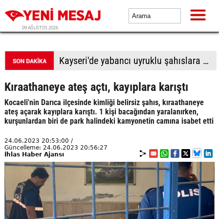
09 AĞUSTOS 2026
BTP Antalya İl Başkanlığından yoğun mesai: İl binasında ve Manavgat'ta üye buluşmaları
Kıraathaneye ateş açtı, kayıplara karıştı
Kocaeli'nin Darıca ilçesinde kimliği belirsiz şahıs, kıraathaneye
ateş açarak kayıplara karıştı. 1 kişi bacağından yaralanırken,
kurşunlardan biri de park halindeki kamyonetin camına isabet etti
24.06.2023 20:53:00 /
Güncelleme: 24.06.2023 20:56:27
İhlas Haber Ajansı