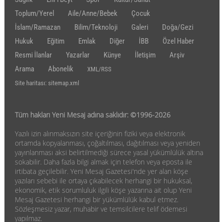
Toplum/Yerel
Aile/Anne/Bebek
Çocuk
İslam/Ramazan
Bilim/Teknoloji
Galeri
Doğa/Gezi
Hukuk
Eğitim
Emlak
Diğer
İBB
Özel Haber
Resmi İlanlar
Yazarlar
Künye
İletişim
Arşiv
Arama
Abonelik
XML/RSS
Site haritası: sitemap.xml
Tüm hakları Yeni Mesaj adına saklıdır: ©1996-2026
Yazılı izin alınmaksızın site içeriğinin fiziki veya elektronik
ortamda kopyalanması, çoğaltılması, dağıtılması veya yeniden
yayınlanması aksi belirtilmediği sürece yasal yükümlülük altına
sokabilir. Daha fazla bilgi almak için telefon veya eposta ile
irtibata geçilebilir. Yeni Mesaj Gazetesi'nde yer alan köşe
yazıları sebebi ile ortaya çıkabilecek herhangi bir hukuksal,
ekonomik, etik sorumluluk ilgili köşe yazarına ait olup Yeni
Mesaj Gazetesi herhangi bir yükümlülük kabul etmez.
Sözleşmesiz yazar, muhabir ve temsilcilere telif ödemesi
yapılmaz.