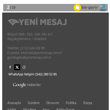
Beşyol Mah. 502. Sok. No: 6/1
Küçükçekmece / İstanbul
Telefon: (212) 624 09 99
E-posta: internet@yenimesaj.com.tr
gundogdu@yenimesaj.com.tr
WhatsApp iletişim:
(542)
289 52 85
Anasayfa
Gündem
Ekonomi
Politika
Dünya
Sağlık
Ehl-i Beyt
Spor
Kültür/Sanat