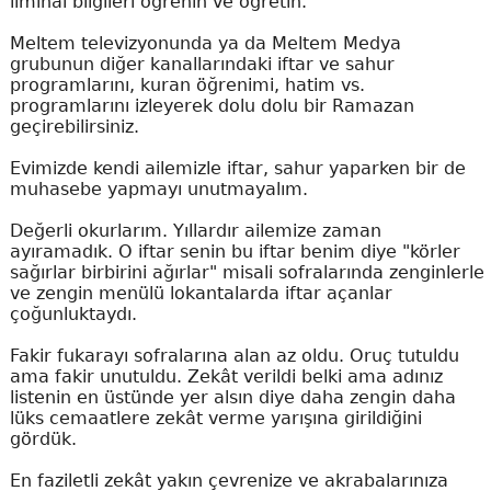
ilmihal bilgileri öğrenin ve öğretin.
Meltem televizyonunda ya da Meltem Medya
grubunun diğer kanallarındaki iftar ve sahur
programlarını, kuran öğrenimi, hatim vs.
programlarını izleyerek dolu dolu bir Ramazan
geçirebilirsiniz.
Evimizde kendi ailemizle iftar, sahur yaparken bir de
muhasebe yapmayı unutmayalım.
Değerli okurlarım. Yıllardır ailemize zaman
ayıramadık. O iftar senin bu iftar benim diye "körler
sağırlar birbirini ağırlar" misali sofralarında zenginlerle
ve zengin menülü lokantalarda iftar açanlar
çoğunluktaydı.
Fakir fukarayı sofralarına alan az oldu. Oruç tutuldu
ama fakir unutuldu. Zekât verildi belki ama adınız
listenin en üstünde yer alsın diye daha zengin daha
lüks cemaatlere zekât verme yarışına girildiğini
gördük.
En faziletli zekât yakın çevrenize ve akrabalarınıza