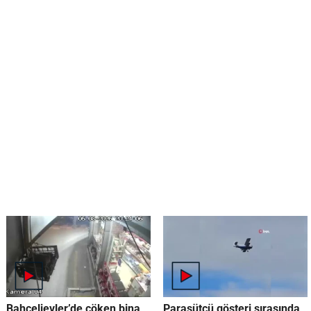
Bahçelievler’de çöken bina
Paraşütçü gösteri sırasında