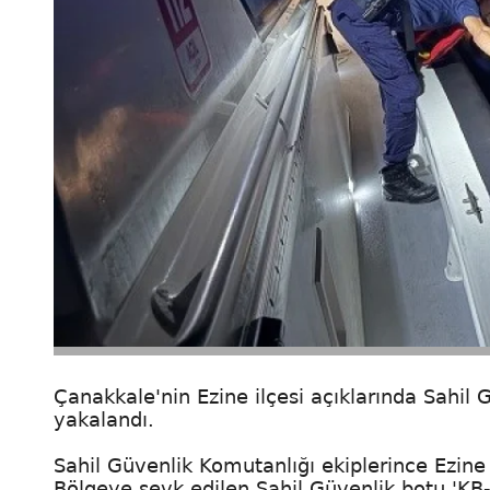
Çanakkale'nin Ezine ilçesi açıklarında Sahil
yakalandı.
Sahil Güvenlik Komutanlığı ekiplerince Ezine
Bölgeye sevk edilen Sahil Güvenlik botu 'KB-