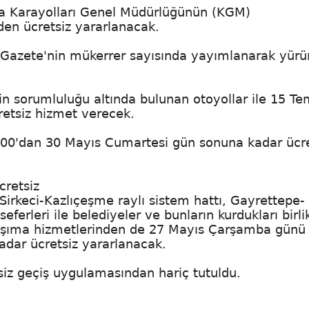
yla Karayolları Genel Müdürlüğünün (KGM)
den ücretsiz yararlanacak.
 Gazete'nin mükerrer sayısında yayımlanarak yürü
nin sorumluluğu altında bulunan otoyollar ile 15 
retsiz hizmet verecek.
0.00'dan 30 Mayıs Cumartesi gün sonuna kadar ücre
cretsiz
irkeci-Kazlıçeşme raylı sistem hattı, Gayrettepe-
erleri ile belediyeler ve bunların kurdukları birli
taşıma hizmetlerinden de 27 Mayıs Çarşamba günü
dar ücretsiz yararlanacak.
tsiz geçiş uygulamasından hariç tutuldu.