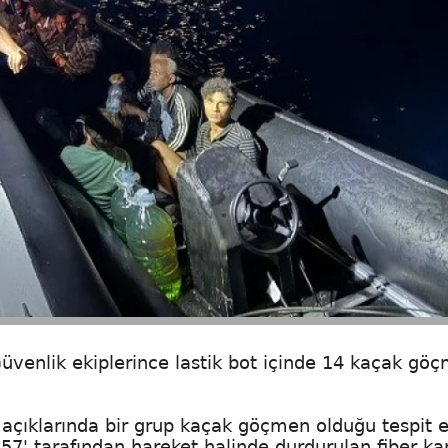
 Güvenlik ekiplerince lastik bot içinde 14 kaçak gö
 açıklarında bir grup kaçak göçmen olduğu tespit ed
57' tarafından hareket halinde durdurulan fiber kar