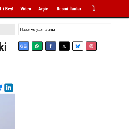
⤵
l-i Beyt
Video
Arşiv
Resmi İlanlar
ki