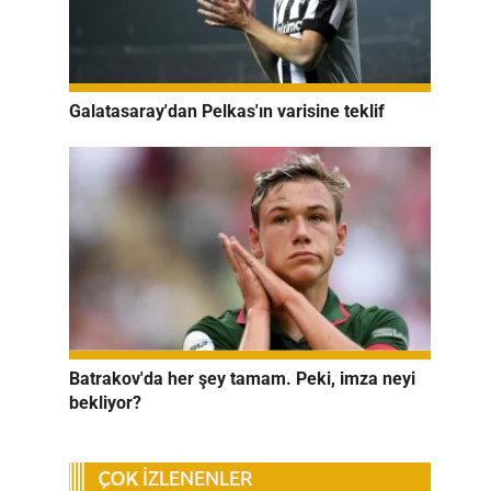
Galatasaray'dan Pelkas'ın varisine teklif
Batrakov'da her şey tamam. Peki, imza neyi
bekliyor?