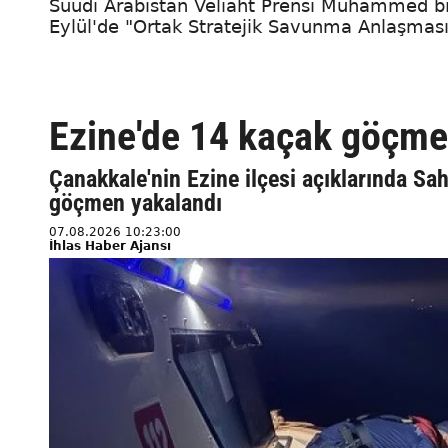
Suudi Arabistan Veliaht Prensi Muhammed bi
Eylül'de "Ortak Stratejik Savunma Anlaşması
Ezine'de 14 kaçak göçme
Çanakkale'nin Ezine ilçesi açıklarında Sah
göçmen yakalandı
07.08.2026 10:23:00
İhlas Haber Ajansı