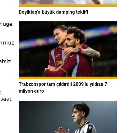
Beşiktaş'a büyük damping teklifi
rlüğe
Temmuz
tsiz
Trabzonspor tam çıldırdı! 2009'lu yıldıza 7
milyon euro
k,
 saat