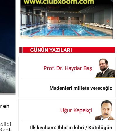
Prof. Dr. Haydar Baş
Madenleri millete vereceğiz
çmen
Uğur Kepekçi
ildi.
İlk kıvılcım: İblis'in kibri / Kötülüğün
inalı