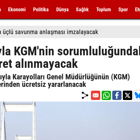
m
Ekonomi
Politika
Dünya
Sağlık
Toplum
Spor
Eh
tan üçlü savunma anlaşması imzalayacak
yla KGM'nin sorumluluğunda
ret alınmayacak
ısıyla Karayolları Genel Müdürlüğünün (KGM)
rinden ücretsiz yararlanacak