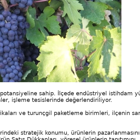
 potansiyeline sahip. İlçede endüstriyel istihdam y
ler, işleme tesislerinde değerlendiriliyor.
ikaları ve turunçgil paketleme birimleri, ilçenin sa
rindeki stratejik konumu, ürünlerin pazarlanmasını
rün Satış Dükkanları, yöresel ürünlerin tanıtımını