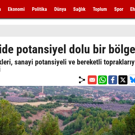
m
Ekonomi
Politika
Dünya
Sağlık
Toplum
Spor
Eh
de potansiyel dolu bir bölg
leri, sanayi potansiyeli ve bereketli topraklarıy
i