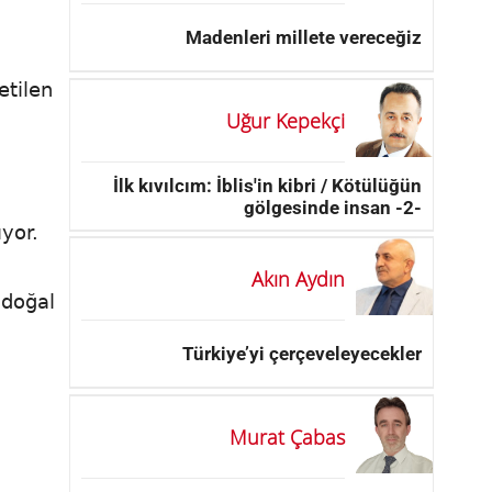
Madenleri millete vereceğiz
etilen
Uğur Kepekçi
İlk kıvılcım: İblis'in kibri / Kötülüğün
gölgesinde insan -2-
ıyor.
Akın Aydın
 doğal
Türkiye’yi çerçeveleyecekler
Murat Çabas