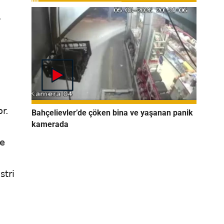
.
n
r.
Bahçelievler’de çöken bina ve yaşanan panik
kamerada
ve
stri