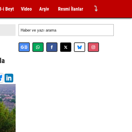
⤵
l-i Beyt
Video
Arşiv
Resmi İlanlar
e
la