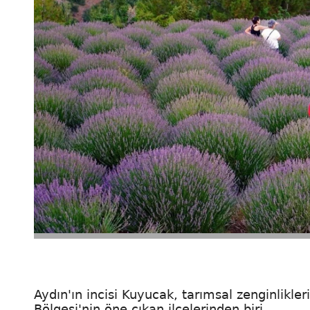
Aydın'ın incisi Kuyucak, tarımsal zenginlikler
Bölgesi'nin öne çıkan ilçelerinden biri.