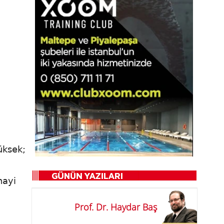
üksek;
nayi
Prof. Dr. Haydar Baş