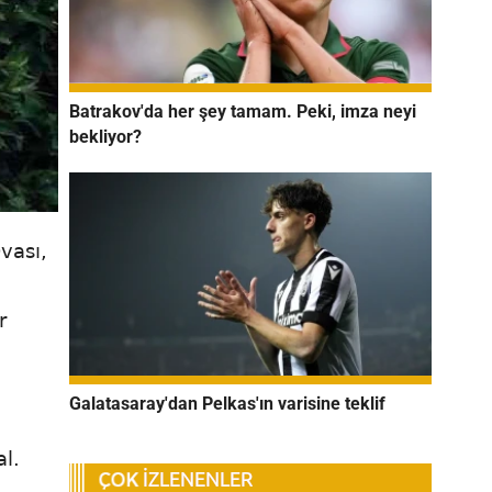
Batrakov'da her şey tamam. Peki, imza neyi
bekliyor?
vası,
r
Galatasaray'dan Pelkas'ın varisine teklif
al.