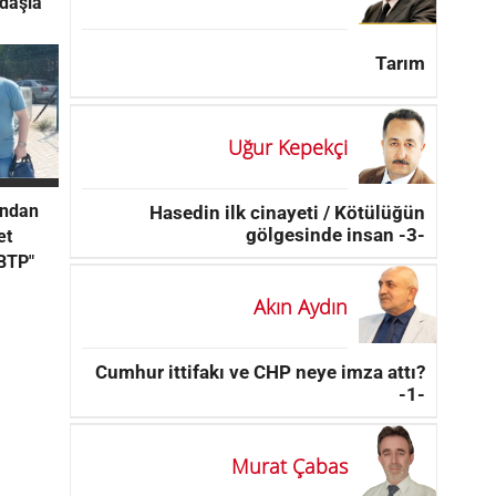
ndaşla
Tarım
Uğur Kepekçi
’ndan
Hasedin ilk cinayeti / Kötülüğün
gölgesinde insan -3-
et
BTP"
Akın Aydın
Cumhur ittifakı ve CHP neye imza attı?
-1-
Murat Çabas