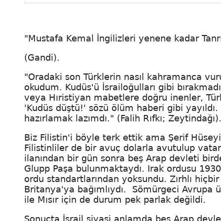
"Mustafa Kemal İngilizleri yenene kadar Tanrı
(Gandi).
"Oradaki son Türklerin nasıl kahramanca vuru
okudum. Kudüs'ü İsrailoğulları gibi bırakmad
veya Hıristiyan mabetlere doğru inenler, Tür
'Kudüs düştü!' sözü ölüm haberi gibi yayıldı
hazırlamak lazımdı." (Falih Rıfkı; Zeytindağı)
Biz Filistin'i böyle terk ettik ama Şerif Hüs
Filistinliler de bir avuç dolarla avutulup vatan
ilanından bir gün sonra beş Arap devleti bird
Glupp Paşa bulunmaktaydı. Irak ordusu 1930'
ordu standartlarından yoksundu. Zırhlı hiçbir 
Britanya'ya bağımlıydı. Sömürgeci Avrupa ü
ile Mısır için de durum pek parlak değildi.
Sonuçta İsrail siyasi anlamda beş Arap devle