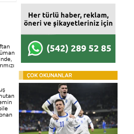
ftan
slüman
inde,
rımızı
luş
omutan
nemin
bile
übnan