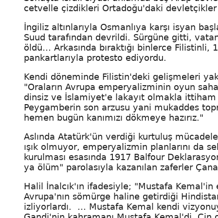
cetvelle çizdikleri Ortadoğu'daki devletçikle
İngiliz altınlarıyla Osmanlıya karşı isyan başl
Suud tarafından devrildi. Sürgüne gitti, vata
öldü… Arkasında bıraktığı binlerce Filistinli
pankartlarıyla protesto ediyordu.
Kendi döneminde Filistin'deki gelişmeleri ya
"Oraların Avrupa emperyalizminin oyun sah
dinsiz ve İslamiyet'e lakayıt olmakla ittiha
Peygamberin son arzusu yani mukaddes topra
hemen bugün kanımızı dökmeye hazırız."
Aslında Atatürk'ün verdiği kurtuluş mücadel
ışık olmuyor, emperyalizmin planlarını da sek
kurulması esasında 1917 Balfour Deklarasyonu
ya ölüm" parolasıyla kazanılan zaferler Çanak
Halil İnalcık'ın ifadesiyle; "Mustafa Kemal'in 
Avrupa'nın sömürge haline getirdiği Hindis
izliyorlardı. … Mustafa Kemal kendi vizyonuy
Gandi'nin kahramanı Mustafa Kemal'di. Çin o 