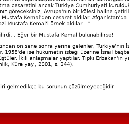
 atma cesaretini ancak Türkiye Cumhuriyeti kuruldu
ız göreceksiniz, Avrupa'nın bir kölesi haline getiri
 Mustafa Kemal'den cesaret aldılar. Afganistan'da
zi Mustafa Kemal'i örnek aldılar…"
ilirdi… Eğer bir Mustafa Kemal bulunabilirse!
ndan on sene sonra yerine gelenler, Türkiye'nin İsr
r. 1958'de ise hükümetin isteği üzerine İsrail başb
üler. İkili anlaşmalar yaptılar. Tıpkı Erbakan'ın y
ik, Küre yay., 2001, s. 244).
 biri gelmedikçe bu sorunun çözülmeyeceğidir.