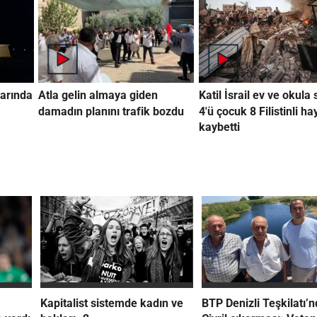
arında
Atla gelin almaya giden
Katil İsrail ev ve okula 
damadın planını trafik bozdu
4'ü çocuk 8 Filistinli ha
kaybetti
Kapitalist sistemde kadın ve
BTP Denizli Teşkilatı’