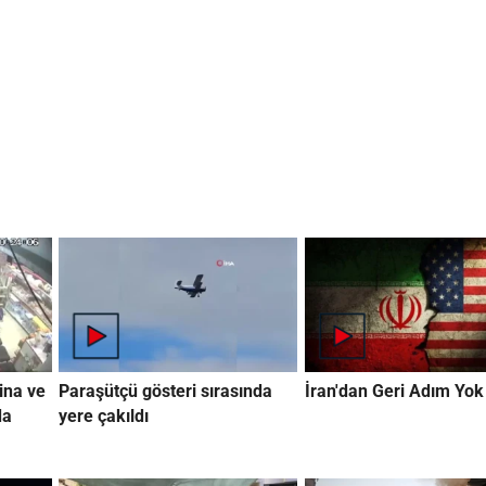
ina ve
Paraşütçü gösteri sırasında
İran'dan Geri Adım Yok
da
yere çakıldı