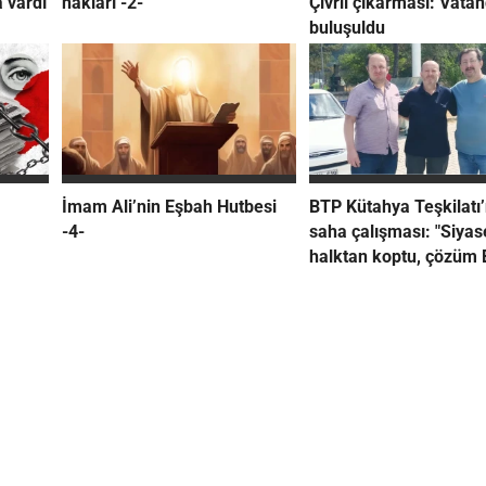
 vardı
hakları -2-
Çivril çıkarması: Vata
buluşuldu
İmam Ali’nin Eşbah Hutbesi
BTP Kütahya Teşkilatı
-4-
saha çalışması: "Siyas
halktan koptu, çözüm 