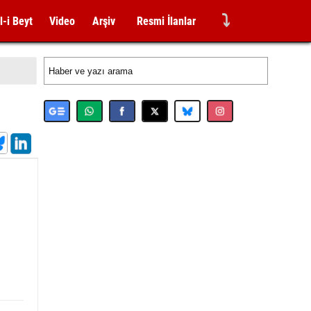
⤵
l-i Beyt
Video
Arşiv
Resmi İlanlar