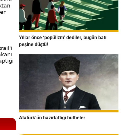
ktan
len
Yıllar önce ‘popülizm’ dediler, bugün batı
peşine düştü!
ail'i
akanı
aptığı
Atatürk’ün hazırlattığı hutbeler