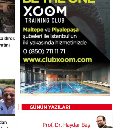
saldırdı:
yatını
ndan
Prof. Dr. Haydar Baş