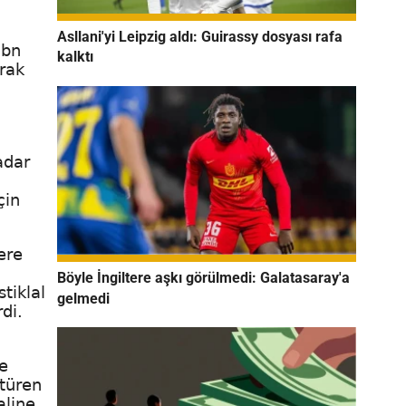
Asllani'yi Leipzig aldı: Guirassy dosyası rafa
İbn
kalktı
arak
adar
çin
ere
Böyle İngiltere aşkı görülmedi: Galatasaray'a
tiklal
gelmedi
rdi.
e
ötüren
aline