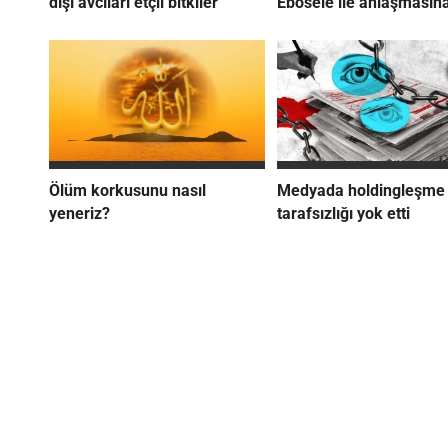
dışı avcıları etçil bitkiler
Ebosele ile anlaşmasına
Ölüm korkusunu nasıl
Medyada holdingleşme
yeneriz?
tarafsızlığı yok etti