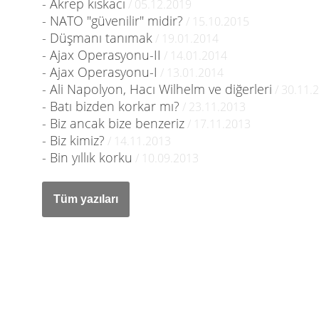
- Akrep kıskacı
/ 05.12.2019
- NATO "güvenilir" midir?
/ 15.10.2015
- Düşmanı tanımak
/ 19.01.2014
- Ajax Operasyonu-II
/ 14.01.2014
- Ajax Operasyonu-I
/ 13.01.2014
- Ali Napolyon, Hacı Wilhelm ve diğerleri
/ 30.11.
- Batı bizden korkar mı?
/ 23.11.2013
- Biz ancak bize benzeriz
/ 17.11.2013
- Biz kimiz?
/ 14.11.2013
- Bin yıllık korku
/ 10.09.2013