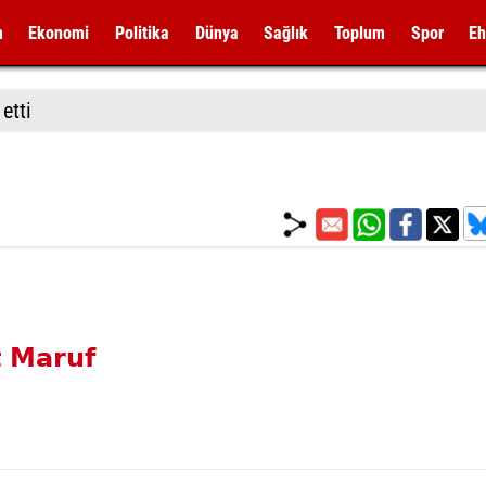
m
Ekonomi
Politika
Dünya
Sağlık
Toplum
Spor
Eh
etti
 Maruf