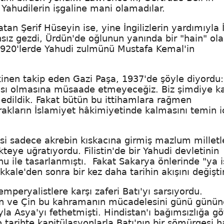
r Yahudilerin işgaline mani olamadılar.
atan Şerif Hüseyin ise, yine İngilizlerin yardımıyla 
nsız gezdi, Ürdün'de oğlunun yanında bir "hain" ol
, 1920'lerde Yahudi zulmünü Mustafa Kemal'in
kinen takip eden Gazi Paşa, 1937'de şöyle diyordu:
ası olmasına müsaade etmeyeceğiz. Biz şimdiye k
m edildik. Fakat bütün bu ittihamlara rağmen
kların İslamiyet hâkimiyetinde kalmasını temin i
esi sadece akrebin kıskacına girmiş mazlum milletl
teye uğratıyordu. Filistin'de bir Yahudi devletinin
 ile tasarlanmıştı. Fakat Sakarya önlerinde "ya is
kale'den sonra bir kez daha tarihin akışını değişti
emperyalistlere karşı zaferi Batı'yı sarsıyordu.
tan ve Çin bu kahramanın mücadelesini günü günün
la Asya'yı fethetmişti. Hindistan'ı bağımsızlığa g
tarihte kapitülasyonlarla Batı'nın bir sömürgesi h