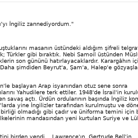
'yı İngiliz zannediyordum."
ştuklarını masanın üstündeki aldığım şifreli telgra
ık; Türkler gibi bıraktık. Nebi Samoil üstünden Mü
klerin son gününü hatırlayacaklardır. Karargâhın iç
. Daha şimdiden Beyrut'a, Şam'a, Halep'e gözyaşla
.
eyin'le başlayan Arap isyanından otuz sene sonra
larını Yahudilere terk ettiler. 1948'de İsrail'in kuru
en savaş açtı. Ürdün ordularının başında İngiliz k
larda yine İngilizler tarafından kurulmuştu ve dö
birliği olmadığı gibi çadır ve üniforma temini için 
lkelerinin mandasından yeni kurtulan Suriye ve L
tini birden yendi… Lawrence'ın, Gertrude Bell'in