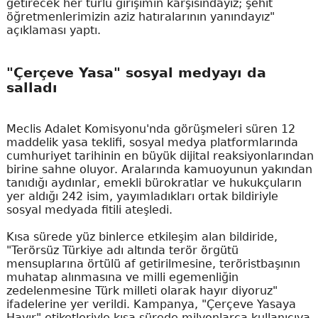
getirecek her türlü girişimin karşısındayız; şehit
öğretmenlerimizin aziz hatıralarının yanındayız"
açıklaması yaptı.
"Çerçeve Yasa" sosyal medyayı da
salladı
Meclis Adalet Komisyonu'nda görüşmeleri süren 12
maddelik yasa teklifi, sosyal medya platformlarında
cumhuriyet tarihinin en büyük dijital reaksiyonlarından
birine sahne oluyor. Aralarında kamuoyunun yakından
tanıdığı aydınlar, emekli bürokratlar ve hukukçuların
yer aldığı 242 isim, yayımladıkları ortak bildiriyle
sosyal medyada fitili ateşledi.
Kısa sürede yüz binlerce etkileşim alan bildiride,
"Terörsüz Türkiye adı altında terör örgütü
mensuplarına örtülü af getirilmesine, teröristbaşının
muhatap alınmasına ve milli egemenliğin
zedelenmesine Türk milleti olarak hayır diyoruz"
ifadelerine yer verildi. Kampanya, "Çerçeve Yasaya
Hayır" etiketleriyle kısa sürede milyonlarca kullanıcıya