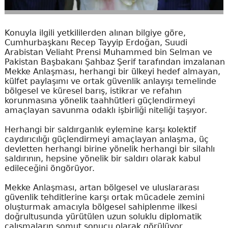
Konuyla ilgili yetkililerden alınan bilgiye göre,
Cumhurbaşkanı Recep Tayyip Erdoğan, Suudi
Arabistan Veliaht Prensi Muhammed bin Selman ve
Pakistan Başbakanı Şahbaz Şerif tarafından imzalanan
Mekke Anlaşması, herhangi bir ülkeyi hedef almayan,
külfet paylaşımı ve ortak güvenlik anlayışı temelinde
bölgesel ve küresel barış, istikrar ve refahın
korunmasına yönelik taahhütleri güçlendirmeyi
amaçlayan savunma odaklı işbirliği niteliği taşıyor.
Herhangi bir saldırganlık eylemine karşı kolektif
caydırıcılığı güçlendirmeyi amaçlayan anlaşma, üç
devletten herhangi birine yönelik herhangi bir silahlı
saldırının, hepsine yönelik bir saldırı olarak kabul
edileceğini öngörüyor.
Mekke Anlaşması, artan bölgesel ve uluslararası
güvenlik tehditlerine karşı ortak mücadele zemini
oluşturmak amacıyla bölgesel sahiplenme ilkesi
doğrultusunda yürütülen uzun soluklu diplomatik
çalışmaların somut sonucu olarak görülüyor.