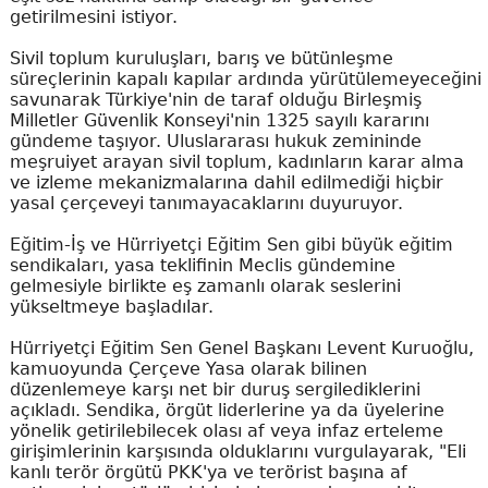
getirilmesini istiyor.
Sivil toplum kuruluşları, barış ve bütünleşme
süreçlerinin kapalı kapılar ardında yürütülemeyeceğini
savunarak Türkiye'nin de taraf olduğu Birleşmiş
Milletler Güvenlik Konseyi'nin 1325 sayılı kararını
gündeme taşıyor. Uluslararası hukuk zemininde
meşruiyet arayan sivil toplum, kadınların karar alma
ve izleme mekanizmalarına dahil edilmediği hiçbir
yasal çerçeveyi tanımayacaklarını duyuruyor.
Eğitim-İş ve Hürriyetçi Eğitim Sen gibi büyük eğitim
sendikaları, yasa teklifinin Meclis gündemine
gelmesiyle birlikte eş zamanlı olarak seslerini
yükseltmeye başladılar.
Hürriyetçi Eğitim Sen Genel Başkanı Levent Kuruoğlu,
kamuoyunda Çerçeve Yasa olarak bilinen
düzenlemeye karşı net bir duruş sergilediklerini
açıkladı. Sendika, örgüt liderlerine ya da üyelerine
yönelik getirilebilecek olası af veya infaz erteleme
girişimlerinin karşısında olduklarını vurgulayarak, "Eli
kanlı terör örgütü PKK'ya ve terörist başına af