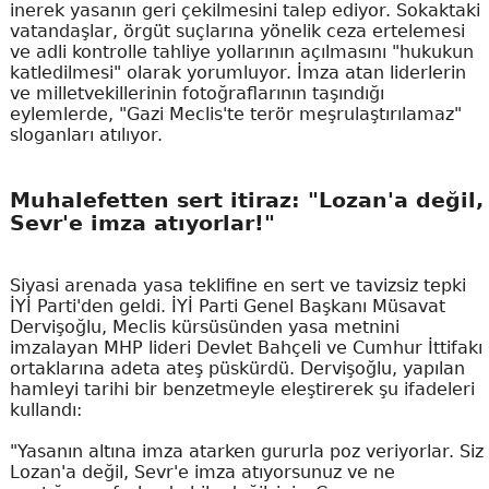
inerek yasanın geri çekilmesini talep ediyor. Sokaktaki
vatandaşlar, örgüt suçlarına yönelik ceza ertelemesi
ve adli kontrolle tahliye yollarının açılmasını "hukukun
katledilmesi" olarak yorumluyor. İmza atan liderlerin
ve milletvekillerinin fotoğraflarının taşındığı
eylemlerde, "Gazi Meclis'te terör meşrulaştırılamaz"
sloganları atılıyor.
Muhalefetten sert itiraz: "Lozan'a değil,
Sevr'e imza atıyorlar!"
Siyasi arenada yasa teklifine en sert ve tavizsiz tepki
İYİ Parti'den geldi. İYİ Parti Genel Başkanı Müsavat
Dervişoğlu, Meclis kürsüsünden yasa metnini
imzalayan MHP lideri Devlet Bahçeli ve Cumhur İttifakı
ortaklarına adeta ateş püskürdü. Dervişoğlu, yapılan
hamleyi tarihi bir benzetmeyle eleştirerek şu ifadeleri
kullandı:
"Yasanın altına imza atarken gururla poz veriyorlar. Siz
Lozan'a değil, Sevr'e imza atıyorsunuz ve ne