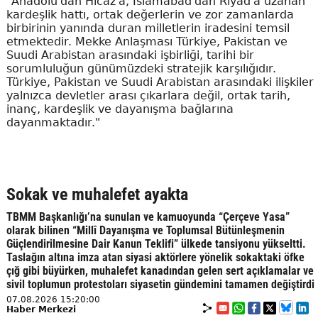
"Anadolu'dan Hicaz'a, İslamabad'dan Riyad'a uzanan
kardeşlik hattı, ortak değerlerin ve zor zamanlarda
birbirinin yanında duran milletlerin iradesini temsil
etmektedir. Mekke Anlaşması Türkiye, Pakistan ve
Suudi Arabistan arasındaki işbirliği, tarihi bir
sorumluluğun günümüzdeki stratejik karşılığıdır.
Türkiye, Pakistan ve Suudi Arabistan arasındaki ilişkiler
yalnızca devletler arası çıkarlara değil, ortak tarih,
inanç, kardeşlik ve dayanışma bağlarına
dayanmaktadır."
Sokak ve muhalefet ayakta
TBMM Başkanlığı’na sunulan ve kamuoyunda “Çerçeve Yasa”
olarak bilinen “Millî Dayanışma ve Toplumsal Bütünleşmenin
Güçlendirilmesine Dair Kanun Teklifi” ülkede tansiyonu yükseltti.
Taslağın altına imza atan siyasi aktörlere yönelik sokaktaki öfke
çığ gibi büyürken, muhalefet kanadından gelen sert açıklamalar ve
sivil toplumun protestoları siyasetin gündemini tamamen değiştirdi
07.08.2026 15:20:00
Haber Merkezi