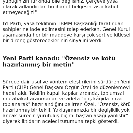
yaptığınızın farkında bile değilsiniz. Çerçeve yasa
olarak adlandırılan bu ihanet belgesini asla kabul
etmeyeceğiz!"
İYİ Parti, yasa teklifinin TBMM Başkanlığı tarafından
sahiplerine iade edilmesini talep ederken, Genel Kurul
aşamasında her bir maddeye karşı çok sert ve kitlesel
bir direnç göstereceklerinin sinyalini verdi.
Yeni Parti kanadı: "Özensiz ve kötü
hazırlanmış bir metin"
Sürece dair usul ve yöntem eleştirilerini sürdüren Yeni
Parti (CHP) Genel Başkanı Özgür Özel de düzenlemeyi
hedef aldı. Teklifin kapalı kapılar ardında, toplumsal
mutabakat aranmadan ve adeta "boş kâğıda imza
toplanarak" hazırlandığını belirten Özel, "Özensiz, kötü
hazırlanmış bir teklif. Yaklaşımımızda bir değişiklik yok
ancak sürecin yürütülüş biçimi baştan aşağı yanlıştır"
diyerek iktidarın aceleci tutumuna tepki gösterdi.