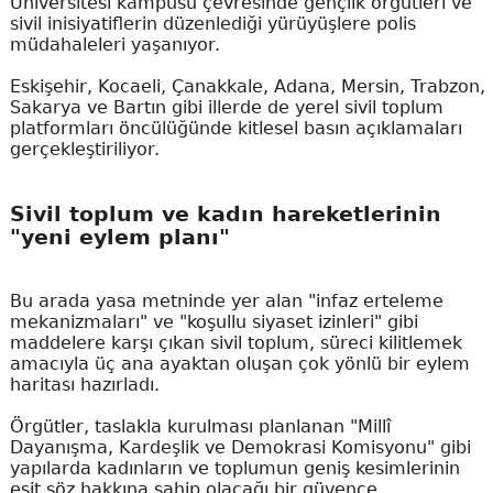
Üniversitesi kampüsü çevresinde gençlik örgütleri ve
sivil inisiyatiflerin düzenlediği yürüyüşlere polis
müdahaleleri yaşanıyor.
Eskişehir, Kocaeli, Çanakkale, Adana, Mersin, Trabzon,
Sakarya ve Bartın gibi illerde de yerel sivil toplum
platformları öncülüğünde kitlesel basın açıklamaları
gerçekleştiriliyor.
Sivil toplum ve kadın hareketlerinin
"yeni eylem planı"
Bu arada yasa metninde yer alan "infaz erteleme
mekanizmaları" ve "koşullu siyaset izinleri" gibi
maddelere karşı çıkan sivil toplum, süreci kilitlemek
amacıyla üç ana ayaktan oluşan çok yönlü bir eylem
haritası hazırladı.
Örgütler, taslakla kurulması planlanan "Millî
Dayanışma, Kardeşlik ve Demokrasi Komisyonu" gibi
yapılarda kadınların ve toplumun geniş kesimlerinin
eşit söz hakkına sahip olacağı bir güvence