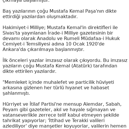
çıkmaya başlamıştır.
Baş yazılarının çoğu Mustafa Kemal Paşa'nın dikte
ettirdiği yazılardan oluşmaktadır.
Hakimiyet-i Milliye; Mustafa Kemal'in direktifleri ile
Sivas'ta yayınlanan İrade-i Milliye gazetesinin bir
devamı olarak Anadolu ve Rumeli Müdafaa-i Hukuk
Cemiyet-i Temsiliyesi adına 10 Ocak 1920'de
Ankara'da çıkarılmaya başlanmıştır.
İlk önceleri yazılar imzasız olarak çıkıyordu. Bu imzasız
yazıların çoğu Mustafa Kemal (Atatürk) tarafından
dikte ettirilen yazılardır.
"Memleket içinde muhalefet ve particilik hüviyeti
arkasına gizlenen her türlü hıyanet ve habaset
şahlanmıştı.
Hürriyet ve İtilaf Partisi'ne mensup Alemdar, Sabah,
Peyam gibi gazeteler, akıl ve hayale sığmayan ve
vatanseverlikle zerrece telif kabul etmeyen şekilde
tahrikat yapıyorlar; 'İttihad ve Terakki valileri
azlediliyor' diye manşetler koyuyorlar, valilerin hemen