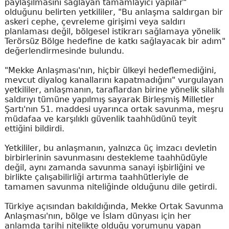
paylaşılmasını sağlayan tamamlayıcı yapılar"
olduğunu belirten yetkililer, "Bu anlaşma saldırgan bir
askeri cephe, çevreleme girişimi veya saldırı
planlaması değil, bölgesel istikrarı sağlamaya yönelik
Terörsüz Bölge hedefine de katkı sağlayacak bir adım"
değerlendirmesinde bulundu.
"Mekke Anlaşması'nın, hiçbir ülkeyi hedeflemediğini,
mevcut diyalog kanallarını kapatmadığını" vurgulayan
yetkililer, anlaşmanın, taraflardan birine yönelik silahlı
saldırıyı tümüne yapılmış sayarak Birleşmiş Milletler
Şartı'nın 51. maddesi uyarınca ortak savunma, meşru
müdafaa ve karşılıklı güvenlik taahhüdünü teyit
ettiğini bildirdi.
Yetkililer, bu anlaşmanın, yalnızca üç imzacı devletin
birbirlerinin savunmasını destekleme taahhüdüyle
değil, aynı zamanda savunma sanayi işbirliğini ve
birlikte çalışabilirliği artırma taahhütleriyle de
tamamen savunma niteliğinde olduğunu dile getirdi.
Türkiye açısından bakıldığında, Mekke Ortak Savunma
Anlaşması'nın, bölge ve İslam dünyası için her
anlamda tarihi nitelikte olduğu yorumunu yapan