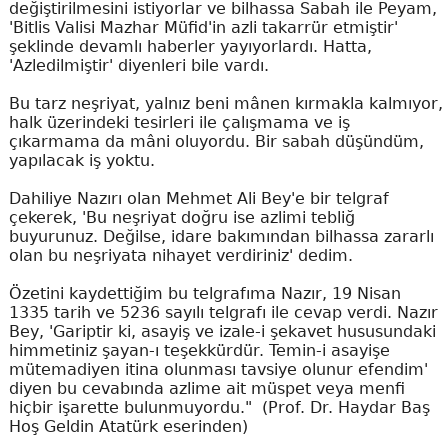
değiştirilmesini istiyorlar ve bilhassa Sabah ile Peyam,
'Bitlis Valisi Mazhar Müfid'in azli takarrür etmiştir'
şeklinde devamlı haberler yayıyorlardı. Hatta,
'Azledilmiştir' diyenleri bile vardı.
Bu tarz neşriyat, yalnız beni mânen kırmakla kalmıyor,
halk üzerindeki tesirleri ile çalışmama ve iş
çıkarmama da mâni oluyordu. Bir sabah düşündüm,
yapılacak iş yoktu.
Dahiliye Nazırı olan Mehmet Ali Bey'e bir telgraf
çekerek, 'Bu neşriyat doğru ise azlimi tebliğ
buyurunuz. Değilse, idare bakımından bilhassa zararlı
olan bu neşriyata nihayet verdiriniz' dedim.
Özetini kaydettiğim bu telgrafıma Nazır, 19 Nisan
1335 tarih ve 5236 sayılı telgrafı ile cevap verdi. Nazır
Bey, 'Gariptir ki, asayiş ve izale-i şekavet hususundaki
himmetiniz şayan-ı teşekkürdür. Temin-i asayişe
mütemadiyen itina olunması tavsiye olunur efendim'
diyen bu cevabında azlime ait müspet veya menfi
hiçbir işarette bulunmuyordu." (Prof. Dr. Haydar Baş
Hoş Geldin Atatürk eserinden)