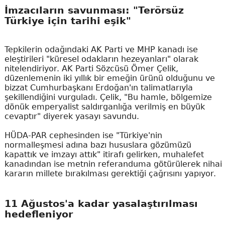
İmzacıların savunması: "Terörsüz
Türkiye için tarihi eşik"
Tepkilerin odağındaki AK Parti ve MHP kanadı ise
eleştirileri "küresel odakların hezeyanları" olarak
nitelendiriyor. AK Parti Sözcüsü Ömer Çelik,
düzenlemenin iki yıllık bir emeğin ürünü olduğunu ve
bizzat Cumhurbaşkanı Erdoğan'ın talimatlarıyla
şekillendiğini vurguladı. Çelik, "Bu hamle, bölgemize
dönük emperyalist saldırganlığa verilmiş en büyük
cevaptır" diyerek yasayı savundu.
HÜDA-PAR cephesinden ise "Türkiye'nin
normalleşmesi adına bazı hususlara gözümüzü
kapattık ve imzayı attık" itirafı gelirken, muhalefet
kanadından ise metnin referanduma götürülerek nihai
kararın millete bırakılması gerektiği çağrısını yapıyor.
11 Ağustos'a kadar yasalaştırılması
hedefleniyor