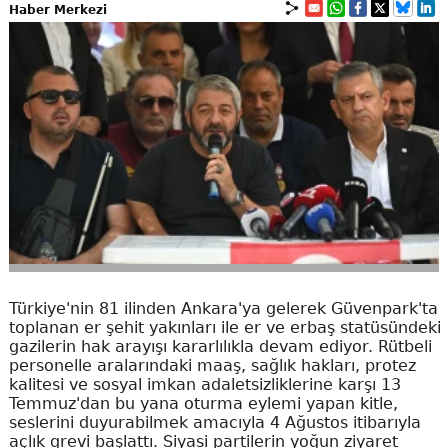
Haber Merkezi
Türkiye'nin 81 ilinden Ankara'ya gelerek Güvenpark'ta
toplanan er şehit yakınları ile er ve erbaş statüsündeki
gazilerin hak arayışı kararlılıkla devam ediyor. Rütbeli
personelle aralarındaki maaş, sağlık hakları, protez
kalitesi ve sosyal imkan adaletsizliklerine karşı 13
Temmuz'dan bu yana oturma eylemi yapan kitle,
seslerini duyurabilmek amacıyla 4 Ağustos itibarıyla
açlık grevi başlattı. Siyasi partilerin yoğun ziyaret