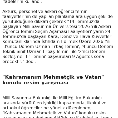
ifadelerini kullandı.
Aktürk, personel ve askeri öğrenci temin
faaliyetlerinin de yapılan planlamalara uygun şekilde
yürütüldüğüne dikkati çekerek "14 Temmuz'da
başlayan Milli Savunma Üniversitesi '2026 Yılı Askeri
Öğrenci Temini Seçim Aşaması Faaliyetleri' yarın 24
Temmuz'da başlayan Kara, Deniz ve Hava Kuvvetleri
Komutanlıklarında İstihdam Edilmek Üzere 2026 Yılı
'3'üncü Dönem Uzman Erbaş Temini', '4'üncü Dönem
Teknik Sınıf Uzman Erbaş Temini' ile '2'nci Dönem
Sözleşmeli Er Temini' başvuruları 9 Ağustos sona
erecektir." dedi.
"Kahramanım Mehmetçik ve Vatan"
konulu resim yarışması
Milli Savunma Bakanlığı ile Milli Eğitim Bakanlığı
arasında yürütülen işbirliği kapsamında, ilkokul ve
ortaokul öğrencilerine yönelik düzenlenen,
"Kahramanım Mehmetçik ve Vatan" konulu resim
yarışmasına da değinen Aktürk, şu ifadeleri kullandı: