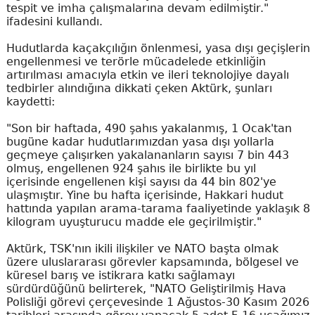
tespit ve imha çalışmalarına devam edilmiştir."
ifadesini kullandı.
Hudutlarda kaçakçılığın önlenmesi, yasa dışı geçişlerin
engellenmesi ve terörle mücadelede etkinliğin
artırılması amacıyla etkin ve ileri teknolojiye dayalı
tedbirler alındığına dikkati çeken Aktürk, şunları
kaydetti:
"Son bir haftada, 490 şahıs yakalanmış, 1 Ocak'tan
bugüne kadar hudutlarımızdan yasa dışı yollarla
geçmeye çalışırken yakalananların sayısı 7 bin 443
olmuş, engellenen 924 şahıs ile birlikte bu yıl
içerisinde engellenen kişi sayısı da 44 bin 802'ye
ulaşmıştır. Yine bu hafta içerisinde, Hakkari hudut
hattında yapılan arama-tarama faaliyetinde yaklaşık 8
kilogram uyuşturucu madde ele geçirilmiştir."
Aktürk, TSK'nın ikili ilişkiler ve NATO başta olmak
üzere uluslararası görevler kapsamında, bölgesel ve
küresel barış ve istikrara katkı sağlamayı
sürdürdüğünü belirterek, "NATO Geliştirilmiş Hava
Polisliği görevi çerçevesinde 1 Ağustos-30 Kasım 2026