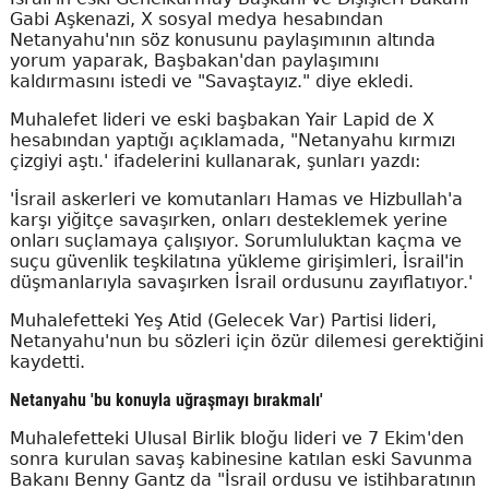
Gabi Aşkenazi, X sosyal medya hesabından
Netanyahu'nın söz konusunu paylaşımının altında
yorum yaparak, Başbakan'dan paylaşımını
kaldırmasını istedi ve "Savaştayız." diye ekledi.
Muhalefet lideri ve eski başbakan Yair Lapid de X
hesabından yaptığı açıklamada, "Netanyahu kırmızı
çizgiyi aştı.' ifadelerini kullanarak, şunları yazdı:
'İsrail askerleri ve komutanları Hamas ve Hizbullah'a
karşı yiğitçe savaşırken, onları desteklemek yerine
onları suçlamaya çalışıyor. Sorumluluktan kaçma ve
suçu güvenlik teşkilatına yükleme girişimleri, İsrail'in
düşmanlarıyla savaşırken İsrail ordusunu zayıflatıyor.'
Muhalefetteki Yeş Atid (Gelecek Var) Partisi lideri,
Netanyahu'nun bu sözleri için özür dilemesi gerektiğini
kaydetti.
Netanyahu 'bu konuyla uğraşmayı bırakmalı'
Muhalefetteki Ulusal Birlik bloğu lideri ve 7 Ekim'den
sonra kurulan savaş kabinesine katılan eski Savunma
Bakanı Benny Gantz da "İsrail ordusu ve istihbaratının