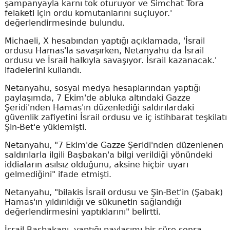
şampanyayla karnı tok oturuyor ve Simchat Tora
felaketi için ordu komutanlarını suçluyor.'
değerlendirmesinde bulundu.
Michaeli, X hesabından yaptığı açıklamada, 'İsrail
ordusu Hamas'la savaşırken, Netanyahu da İsrail
ordusu ve İsrail halkıyla savaşıyor. İsrail kazanacak.'
ifadelerini kullandı.
Netanyahu, sosyal medya hesaplarından yaptığı
paylaşımda, 7 Ekim'de abluka altındaki Gazze
Şeridi'nden Hamas'ın düzenlediği saldırılardaki
güvenlik zafiyetini İsrail ordusu ve iç istihbarat teşkilatı
Şin-Bet'e yüklemişti.
Netanyahu, "7 Ekim'de Gazze Şeridi'nden düzenlenen
saldırılarla ilgili Başbakan'a bilgi verildiği yönündeki
iddiaların asılsız olduğunu, aksine hiçbir uyarı
gelmediğini" ifade etmişti.
Netanyahu, "bilakis İsrail ordusu ve Şin-Bet'in (Şabak)
Hamas'ın yıldırıldığı ve sükunetin sağlandığı
değerlendirmesini yaptıklarını" belirtti.
İsrail Başbakanı, yaptığı paylaşımı bir süre sonra