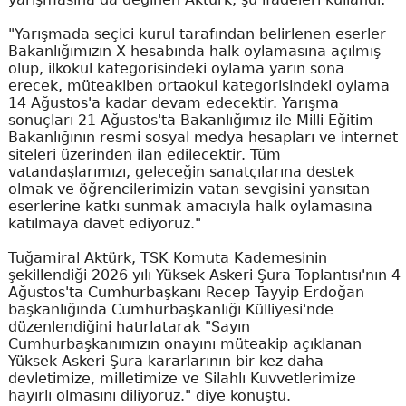
"Yarışmada seçici kurul tarafından belirlenen eserler
Bakanlığımızın X hesabında halk oylamasına açılmış
olup, ilkokul kategorisindeki oylama yarın sona
erecek, müteakiben ortaokul kategorisindeki oylama
14 Ağustos'a kadar devam edecektir. Yarışma
sonuçları 21 Ağustos'ta Bakanlığımız ile Milli Eğitim
Bakanlığının resmi sosyal medya hesapları ve internet
siteleri üzerinden ilan edilecektir. Tüm
vatandaşlarımızı, geleceğin sanatçılarına destek
olmak ve öğrencilerimizin vatan sevgisini yansıtan
eserlerine katkı sunmak amacıyla halk oylamasına
katılmaya davet ediyoruz."
Tuğamiral Aktürk, TSK Komuta Kademesinin
şekillendiği 2026 yılı Yüksek Askeri Şura Toplantısı'nın 4
Ağustos'ta Cumhurbaşkanı Recep Tayyip Erdoğan
başkanlığında Cumhurbaşkanlığı Külliyesi'nde
düzenlendiğini hatırlatarak "Sayın
Cumhurbaşkanımızın onayını müteakip açıklanan
Yüksek Askeri Şura kararlarının bir kez daha
devletimize, milletimize ve Silahlı Kuvvetlerimize
hayırlı olmasını diliyoruz." diye konuştu.