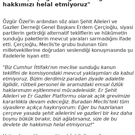
hakkımızı helal etmiyoruz"
Özgür Özel'in ardından söz alan Şehit Aileleri ve
Gaziler Derneği Genel Başkanı Erdem Çerçioğlu, siyasi
partilerin getirdiği alternatif tekliflerin ve hükümetin
sunduğu paketlerin mevcut yaraları sarmadığını ifade
etti. Çerçioğlu, Meclis'te grubu bulunan tüm
milletvekillerine doğrudan seslendiği konuşmasında şu
ifadelerle isyan etti:
"Biz Cumhur İttifakı'nın meclise sunduğu kanun
teklifini de komisyondaki mevcut yaklaşımları da kabul
etmiyoruz. Bizim derdimiz paradan ziyade adaletle
ilgilidir, rütbeli personel ile aramızdaki emsal özlük
haklarımızın eşitlenmesi mücadelesidir. Er Şehit
Aileleri ve Er Gaziler Platformu olarak açlık grevimize
kararlılıkla devam edeceğiz. Buradan Meclis'teki tüm
siyasilere açıkça haykırıyorum: Eğer bu hazırlanan
çerçeve yasada şehit ailelerini ve gazileri bir kez daha
boynu bükük bırakır, bizi ağlatırsanız, size de bu
devlete de hakkımızı helal etmiyoruz!"