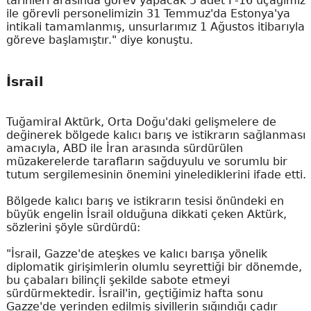
tarihleri arasında görev yapacak 5 adet F-16 uçağımız
ile görevli personelimizin 31 Temmuz'da Estonya'ya
intikali tamamlanmış, unsurlarımız 1 Ağustos itibarıyla
göreve başlamıştır." diye konuştu.
İsrail
Tuğamiral Aktürk, Orta Doğu'daki gelişmelere de
değinerek bölgede kalıcı barış ve istikrarın sağlanması
amacıyla, ABD ile İran arasında sürdürülen
müzakerelerde tarafların sağduyulu ve sorumlu bir
tutum sergilemesinin önemini yinelediklerini ifade etti.
Bölgede kalıcı barış ve istikrarın tesisi önündeki en
büyük engelin İsrail olduğuna dikkati çeken Aktürk,
sözlerini şöyle sürdürdü:
"İsrail, Gazze'de ateşkes ve kalıcı barışa yönelik
diplomatik girişimlerin olumlu seyrettiği bir dönemde,
bu çabaları bilinçli şekilde sabote etmeyi
sürdürmektedir. İsrail'in, geçtiğimiz hafta sonu
Gazze'de yerinden edilmiş sivillerin sığındığı çadır