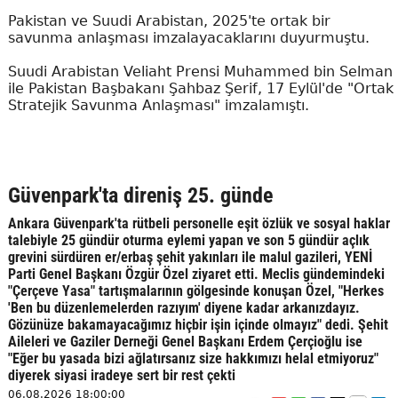
Pakistan ve Suudi Arabistan, 2025'te ortak bir
savunma anlaşması imzalayacaklarını duyurmuştu.
Suudi Arabistan Veliaht Prensi Muhammed bin Selman
ile Pakistan Başbakanı Şahbaz Şerif, 17 Eylül'de "Ortak
Stratejik Savunma Anlaşması" imzalamıştı.
Güvenpark'ta direniş 25. günde
Ankara Güvenpark'ta rütbeli personelle eşit özlük ve sosyal haklar
talebiyle 25 gündür oturma eylemi yapan ve son 5 gündür açlık
grevini sürdüren er/erbaş şehit yakınları ile malul gazileri, YENİ
Parti Genel Başkanı Özgür Özel ziyaret etti. Meclis gündemindeki
"Çerçeve Yasa" tartışmalarının gölgesinde konuşan Özel, "Herkes
'Ben bu düzenlemelerden razıyım' diyene kadar arkanızdayız.
Gözünüze bakamayacağımız hiçbir işin içinde olmayız" dedi. Şehit
Aileleri ve Gaziler Derneği Genel Başkanı Erdem Çerçioğlu ise
"Eğer bu yasada bizi ağlatırsanız size hakkımızı helal etmiyoruz"
diyerek siyasi iradeye sert bir rest çekti
06.08.2026 18:00:00