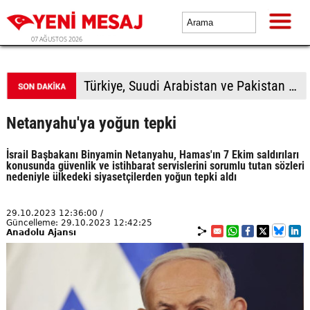
07 AĞUSTOS 2026
Türkiye, Suudi Arabistan ve Pakistan üçlü savunma anlaşması imzalayacak
Netanyahu'ya yoğun tepki
İsrail Başbakanı Binyamin Netanyahu, Hamas'ın 7 Ekim saldırıları
konusunda güvenlik ve istihbarat servislerini sorumlu tutan sözleri
nedeniyle ülkedeki siyasetçilerden yoğun tepki aldı
29.10.2023 12:36:00 /
Güncelleme: 29.10.2023 12:42:25
Anadolu Ajansı