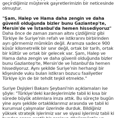
geçirdiğimiz müşterek gayretlerimizin bir neticesinde
olmuştur.
"Şam, Halep ve Hama daha zengin ve daha
güvenli olduğunda bizler bunu Gaziantep'te,
Mersin'de ve İstanbul'da hemen hissediyoruz"
Daha önce de zaman zaman altını çizdiğimiz gibi
Türkiye ile Suriye'nin refah ve istikrarını birbirinden
ayrı görmemiz mümkün değil. Aramıza sadece 900
küsür kilometrelik bir sınır değil, ortak bir tarih, ortak
bir kültür ve ortak bir gelecek var. Şam, Halep ve
Hama daha zengin ve daha güvenli olduğunda bizler
bunu Gaziantep'te, Mersin'de ve İstanbul'da hemen
hissediyoruz. Aynı şekilde Suriye'nin herhangi bir
köşesinde vuku bulan istikrarı bozucu faaliyetler
Türkiye için de bir tehdit teşkil etmekte."
Suriye Dışişleri Bakanı Şeybani'nin açıklamaları ise
şöyle: "Türkiye'deki kardeşlerimizle tabii ki kısa bir
sürede büyük atılımlara imza attık. Bu süreçte bugün
yine aynı şekilde ortaklıklarımız arasında ve tabii ki
kurumsal çalışmalar üzerinde durduk. Bildiğiniz
yüksek stratejik işlerimiz var ve siyasi işlerimiz tabii ki