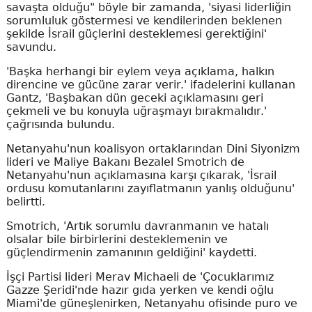
savaşta olduğu" böyle bir zamanda, 'siyasi liderliğin
sorumluluk göstermesi ve kendilerinden beklenen
şekilde İsrail güçlerini desteklemesi gerektiğini'
savundu.
'Başka herhangi bir eylem veya açıklama, halkın
direncine ve gücüne zarar verir.' ifadelerini kullanan
Gantz, 'Başbakan dün geceki açıklamasını geri
çekmeli ve bu konuyla uğraşmayı bırakmalıdır.'
çağrısında bulundu.
Netanyahu'nun koalisyon ortaklarından Dini Siyonizm
lideri ve Maliye Bakanı Bezalel Smotrich de
Netanyahu'nun açıklamasına karşı çıkarak, 'İsrail
ordusu komutanlarını zayıflatmanın yanlış olduğunu'
belirtti.
Smotrich, 'Artık sorumlu davranmanın ve hatalı
olsalar bile birbirlerini desteklemenin ve
güçlendirmenin zamanının geldiğini' kaydetti.
İşçi Partisi lideri Merav Michaeli de 'Çocuklarımız
Gazze Şeridi'nde hazır gıda yerken ve kendi oğlu
Miami'de güneşlenirken, Netanyahu ofisinde puro ve