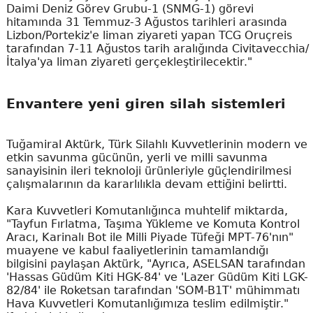
Daimi Deniz Görev Grubu-1 (SNMG-1) görevi
hitamında 31 Temmuz-3 Ağustos tarihleri arasında
Lizbon/Portekiz'e liman ziyareti yapan TCG Oruçreis
tarafından 7-11 Ağustos tarih aralığında Civitavecchia/
İtalya'ya liman ziyareti gerçekleştirilecektir."
Envantere yeni giren silah sistemleri
Tuğamiral Aktürk, Türk Silahlı Kuvvetlerinin modern ve
etkin savunma gücünün, yerli ve milli savunma
sanayisinin ileri teknoloji ürünleriyle güçlendirilmesi
çalışmalarının da kararlılıkla devam ettiğini belirtti.
Kara Kuvvetleri Komutanlığınca muhtelif miktarda,
"Tayfun Fırlatma, Taşıma Yükleme ve Komuta Kontrol
Aracı, Karinalı Bot ile Milli Piyade Tüfeği MPT-76'nın"
muayene ve kabul faaliyetlerinin tamamlandığı
bilgisini paylaşan Aktürk, "Ayrıca, ASELSAN tarafından
'Hassas Güdüm Kiti HGK-84' ve 'Lazer Güdüm Kiti LGK-
82/84' ile Roketsan tarafından 'SOM-B1T' mühimmatı
Hava Kuvvetleri Komutanlığımıza teslim edilmiştir."