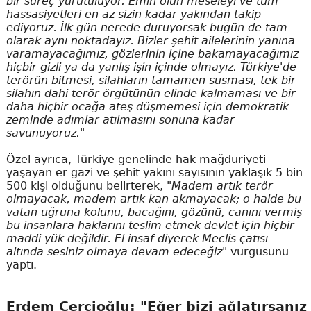
bir süreç yürütülüyor. Emin olun meseleyi ve tüm
hassasiyetleri en az sizin kadar yakından takip
ediyoruz. İlk gün nerede duruyorsak bugün de tam
olarak aynı noktadayız. Bizler şehit ailelerinin yanına
varamayacağımız, gözlerinin içine bakamayacağımız
hiçbir gizli ya da yanlış işin içinde olmayız. Türkiye'de
terörün bitmesi, silahların tamamen susması, tek bir
silahın dahi terör örgütünün elinde kalmaması ve bir
daha hiçbir ocağa ateş düşmemesi için demokratik
zeminde adımlar atılmasını sonuna kadar
savunuyoruz."
Özel ayrıca, Türkiye genelinde hak mağduriyeti
yaşayan er gazi ve şehit yakını sayısının yaklaşık 5 bin
500 kişi olduğunu belirterek,
"Madem artık terör
olmayacak, madem artık kan akmayacak; o halde bu
vatan uğruna kolunu, bacağını, gözünü, canını vermiş
bu insanlara haklarını teslim etmek devlet için hiçbir
maddi yük değildir. El insaf diyerek Meclis çatısı
altında sesiniz olmaya devam edeceğiz"
vurgusunu
yaptı.
Erdem Çerçioğlu: "Eğer bizi ağlatırsanız