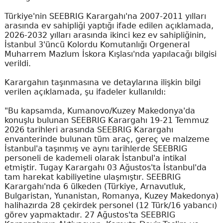
Türkiye'nin SEEBRIG Karargahı'na 2007-2011 yılları
arasında ev sahipliği yaptığı ifade edilen açıklamada,
2026-2032 yılları arasında ikinci kez ev sahipliğinin,
İstanbul 3'üncü Kolordu Komutanlığı Orgeneral
Muharrem Mazlum İskora Kışlası'nda yapılacağı bilgisi
verildi.
Karargahın taşınmasına ve detaylarına ilişkin bilgi
verilen açıklamada, şu ifadeler kullanıldı:
"Bu kapsamda, Kumanovo/Kuzey Makedonya'da
konuşlu bulunan SEEBRIG Karargahı 19-21 Temmuz
2026 tarihleri arasında SEEBRIG Karargahı
envanterinde bulunan tüm araç, gereç ve malzeme
İstanbul'a taşınmış ve aynı tarihlerde SEEBRIG
personeli de kademeli olarak İstanbul'a intikal
etmiştir. Tugay Karargahı 03 Ağustos'ta İstanbul'da
tam harekat kabiliyetine ulaşmıştır. SEEBRIG
Karargahı'nda 6 ülkeden (Türkiye, Arnavutluk,
Bulgaristan, Yunanistan, Romanya, Kuzey Makedonya)
halihazırda 28 çekirdek personel (12 Türk/16 yabancı)
görev yapmaktadır. 27 Ağustos'ta SEEBRIG