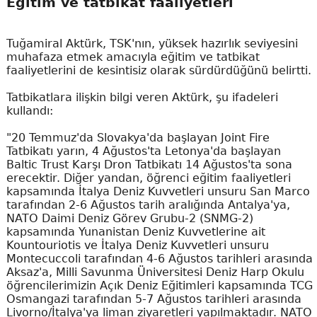
Eğitim ve tatbikat faaliyetleri
Tuğamiral Aktürk, TSK'nın, yüksek hazırlık seviyesini
muhafaza etmek amacıyla eğitim ve tatbikat
faaliyetlerini de kesintisiz olarak sürdürdüğünü belirtti.
Tatbikatlara ilişkin bilgi veren Aktürk, şu ifadeleri
kullandı:
"20 Temmuz'da Slovakya'da başlayan Joint Fire
Tatbikatı yarın, 4 Ağustos'ta Letonya'da başlayan
Baltic Trust Karşı Dron Tatbikatı 14 Ağustos'ta sona
erecektir. Diğer yandan, öğrenci eğitim faaliyetleri
kapsamında İtalya Deniz Kuvvetleri unsuru San Marco
tarafından 2-6 Ağustos tarih aralığında Antalya'ya,
NATO Daimi Deniz Görev Grubu-2 (SNMG-2)
kapsamında Yunanistan Deniz Kuvvetlerine ait
Kountouriotis ve İtalya Deniz Kuvvetleri unsuru
Montecuccoli tarafından 4-6 Ağustos tarihleri arasında
Aksaz'a, Milli Savunma Üniversitesi Deniz Harp Okulu
öğrencilerimizin Açık Deniz Eğitimleri kapsamında TCG
Osmangazi tarafından 5-7 Ağustos tarihleri arasında
Livorno/İtalya'ya liman ziyaretleri yapılmaktadır. NATO