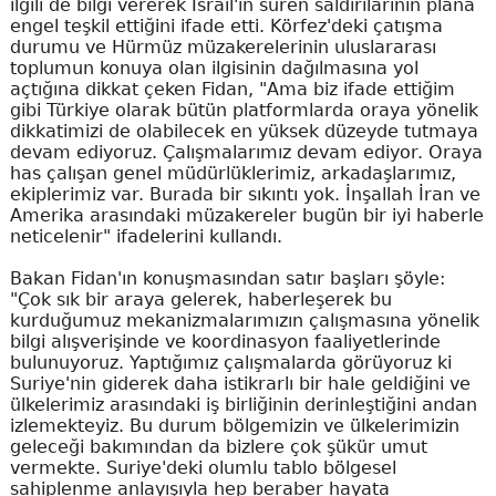
ilgili de bilgi vererek İsrail'in süren saldırılarının plana
engel teşkil ettiğini ifade etti. Körfez'deki çatışma
durumu ve Hürmüz müzakerelerinin uluslararası
toplumun konuya olan ilgisinin dağılmasına yol
açtığına dikkat çeken Fidan, "Ama biz ifade ettiğim
gibi Türkiye olarak bütün platformlarda oraya yönelik
dikkatimizi de olabilecek en yüksek düzeyde tutmaya
devam ediyoruz. Çalışmalarımız devam ediyor. Oraya
has çalışan genel müdürlüklerimiz, arkadaşlarımız,
ekiplerimiz var. Burada bir sıkıntı yok. İnşallah İran ve
Amerika arasındaki müzakereler bugün bir iyi haberle
neticelenir" ifadelerini kullandı.
Bakan Fidan'ın konuşmasından satır başları şöyle:
"Çok sık bir araya gelerek, haberleşerek bu
kurduğumuz mekanizmalarımızın çalışmasına yönelik
bilgi alışverişinde ve koordinasyon faaliyetlerinde
bulunuyoruz. Yaptığımız çalışmalarda görüyoruz ki
Suriye'nin giderek daha istikrarlı bir hale geldiğini ve
ülkelerimiz arasındaki iş birliğinin derinleştiğini andan
izlemekteyiz. Bu durum bölgemizin ve ülkelerimizin
geleceği bakımından da bizlere çok şükür umut
vermekte. Suriye'deki olumlu tablo bölgesel
sahiplenme anlayışıyla hep beraber hayata