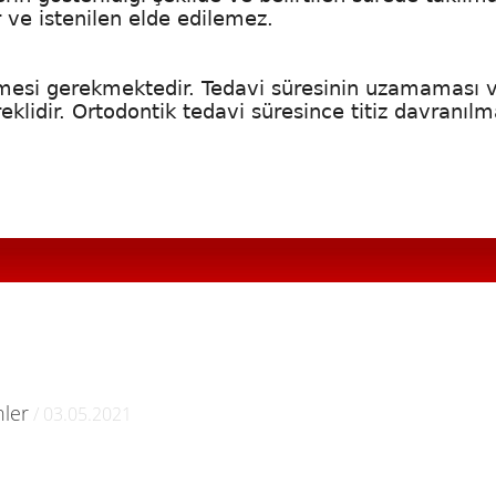
 ve istenilen elde edilemez.
esi gerekmektedir. Tedavi süresinin uzamaması 
klidir. Ortodontik tedavi süresince titiz davranılm
nler
/ 03.05.2021