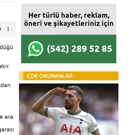
rdüğü
kir.
undan
ve ara
garası