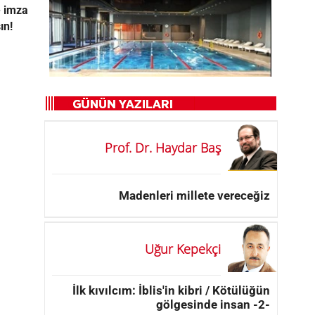
 imza
ın!
Prof. Dr. Haydar Baş
Madenleri millete vereceğiz
Uğur Kepekçi
İlk kıvılcım: İblis'in kibri / Kötülüğün
gölgesinde insan -2-