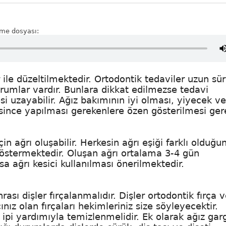
rme dosyası:
 ile düzeltilmektedir. Ortodontik tedaviler uzun sü
urumlar vardır. Bunlara dikkat edilmezse tedavi
si uzayabilir. Ağız bakımının iyi olması, yiyecek ve
since yapılması gerekenlere özen gösterilmesi gere
in ağrı oluşabilir. Herkesin ağrı eşiği farklı olduğ
 göstermektedir. Oluşan ağrı ortalama 3-4 gün
 ağrı kesici kullanılması önerilmektedir.
rası dişler fırçalanmalıdır. Dişler ortodontik fırça 
cınız olan fırçaları hekimleriniz size söyleyecektir.
iş ipi yardımıyla temizlenmelidir. Ek olarak ağız gar