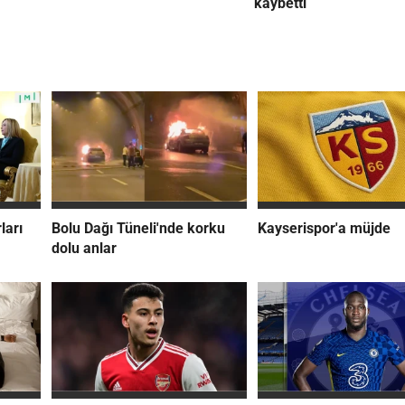
kaybetti
ları
Bolu Dağı Tüneli'nde korku
Kayserispor'a müjde
dolu anlar