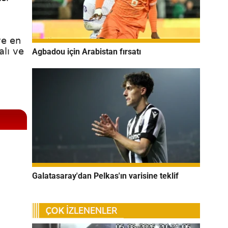
ve en
alı ve
Agbadou için Arabistan fırsatı
Galatasaray'dan Pelkas'ın varisine teklif