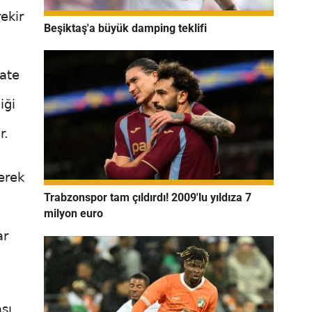
ekir
Beşiktaş'a büyük damping teklifi
kate
iği
r.
erek
Trabzonspor tam çıldırdı! 2009'lu yıldıza 7
milyon euro
ar
ası