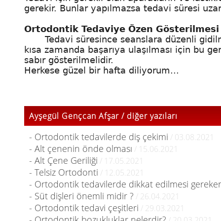
gerekir. Bunlar yapılmazsa tedavi süresi uzar
Ortodontik Tedaviye Özen Gösterilmesi
Tedavi süresince seanslara düzenli gidilm
kısa zamanda başarıya ulaşılması için bu gere
sabır gösterilmelidir.
Herkese güzel bir hafta diliyorum...
Ayşegül Gençcan Afşar / diğer yazıları
- Ortodontik tedavilerde diş çekimi
/ 03.08.2021
- Alt çenenin önde olması
/ 15.06.2021
- Alt Çene Geriliği
/ 17.05.2021
- Telsiz Ortodonti
/ 12.05.2021
- Ortodontik tedavilerde dikkat edilmesi gereke
- Süt dişleri önemli midir ?
/ 26.04.2021
- Ortodontik tedavi çeşitleri
/ 29.03.2021
- Ortodontik bozukluklar nelerdir?
/ 20.03.2021