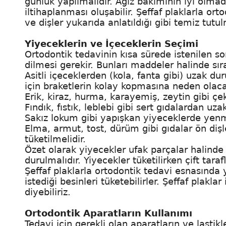
günlük yapılmalıdır. Ağız bakımının iyi olmad
iltihaplanması oluşabilir. Şeffaf plaklarla or
ve dişler yukarıda anlatıldığı gibi temiz tutul
Yiyeceklerin ve İçeceklerin Seçimi
Ortodontik tedavinin kısa sürede istenilen so
dilmesi gerekir. Bunları maddeler halinde sır
Asitli içeceklerden (kola, fanta gibi) uzak du
için braketlerin kolay kopmasına neden olaca
Erik, kiraz, hurma, karayemiş, zeytin gibi çek
Fındık, fıstık, leblebi gibi sert gıdalardan uz
Sakız lokum gibi yapışkan yiyeceklerde yen
Elma, armut, tost, dürüm gibi gıdalar ön diş
tüketilmelidir.
Özet olarak yiyecekler ufak parçalar halinde
durulmalıdır. Yiyecekler tüketilirken çift tara
Şeffaf plaklarla ortodontik tedavi esnasında
istediği besinleri tüketebilirler. Şeffaf plak
diyebiliriz.
Ortodontik Aparatların Kullanımı
Tedavi için gerekli olan aparatların ve lastikl