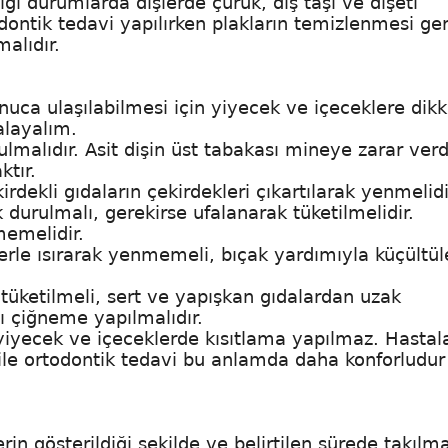
ığı durumlarda dişlerde çürük, diş taşı ve dişeti
todontik tedavi yapılırken plakların temizlenmesi ger
malıdır.
nuca ulaşılabilmesi için yiyecek ve içeceklere dik
alayalım.
rulmalıdır. Asit dişin üst tabakası mineye zarar verd
ktır.
irdekli gıdaların çekirdekleri çıkartılarak yenmelidi
ak durulmalı, gerekirse ufalanarak tüketilmelidir.
memelidir.
lerle ısırarak yenmemeli, bıçak yardımıyla küçültül
 tüketilmeli, sert ve yapışkan gıdalardan uzak
flı çiğneme yapılmalıdır.
 yiyecek ve içeceklerde kısıtlama yapılmaz. Hastal
lar ile ortodontik tedavi bu anlamda daha konforludur
erin gösterildiği şekilde ve belirtilen sürede takılm