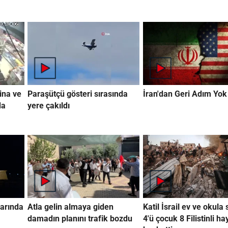
ina ve
Paraşütçü gösteri sırasında
İran'dan Geri Adım Yok
da
yere çakıldı
arında
Atla gelin almaya giden
Katil İsrail ev ve okula 
damadın planını trafik bozdu
4'ü çocuk 8 Filistinli ha