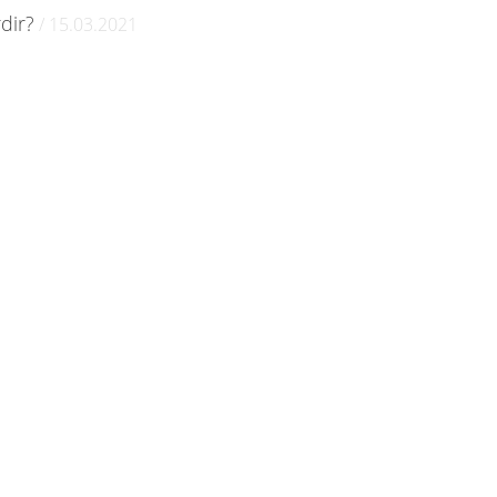
dir?
/ 15.03.2021