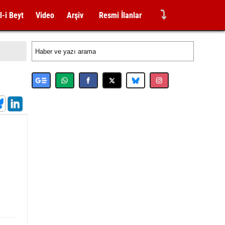
⤵
l-i Beyt
Video
Arşiv
Resmi İlanlar