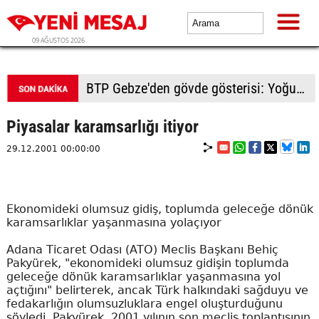
09 AĞUSTOS 2026
BTP Gebze'den gövde gösterisi: Yoğun katılımla yeni üyeler rozetlerini taktı
Piyasalar karamsarlığı itiyor
29.12.2001 00:00:00
Ekonomideki olumsuz gidiş, toplumda geleceğe dönük
karamsarlıklar yaşanmasına yolaçıyor
Adana Ticaret Odası (ATO) Meclis Başkanı Behiç
Pakyürek, "ekonomideki olumsuz gidişin toplumda
geleceğe dönük karamsarlıklar yaşanmasına yol
açtığını" belirterek, ancak Türk halkındaki sağduyu ve
fedakarlığın olumsuzluklara engel oluşturduğunu
söyledi. Pakyürek, 2001 yılının son meclis toplantısının