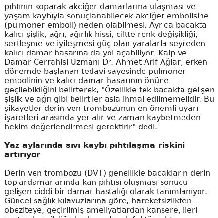
pıhtının koparak akciğer damarlarına ulaşması ve
yaşam kaybıyla sonuçlanabilecek akciğer embolisine
(pulmoner emboli) neden olabilmesi. Ayrıca bacakta
kalıcı şişlik, ağrı, ağırlık hissi, ciltte renk değişikliği,
sertleşme ve iyileşmesi güç olan yaralarla seyreden
kalıcı damar hasarına da yol açabiliyor. Kalp ve
Damar Cerrahisi Uzmanı Dr. Ahmet Arif Ağlar, erken
dönemde başlanan tedavi sayesinde pulmoner
embolinin ve kalıcı damar hasarının önüne
geçilebildiğini belirterek, "Özellikle tek bacakta gelişen
şişlik ve ağrı gibi belirtiler asla ihmal edilmemelidir. Bu
şikayetler derin ven trombozunun en önemli uyarı
işaretleri arasında yer alır ve zaman kaybetmeden
hekim değerlendirmesi gerektirir" dedi.
Yaz aylarında sıvı kaybı pıhtılaşma riskini
artırıyor
Derin ven trombozu (DVT) genellikle bacakların derin
toplardamarlarında kan pıhtısı oluşması sonucu
gelişen ciddi bir damar hastalığı olarak tanımlanıyor.
Güncel sağlık kılavuzlarına göre; hareketsizlikten
obeziteye, geçirilmiş ameliyatlardan kansere, ileri