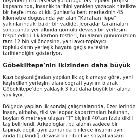
heyetlerinin ortaklaşa yürüttüğü Taş Tepeler projesi
kapsamında, insanlık tarihini yeniden yazacak nitelikte
bir keşfe imza atıldı. Şanlıurfa kent merkezinin 45
kilometre doğusunda yer alan "Karahan Tepe"
yakınlarındaki bakir bir vadide, jeoradar taramaları
sonucunda yer altında gömülü devasa bir yerleşim
tespit edildi. İlk karbon testleri, bu alanın günümüzden
tam 12 bin yıl öncesine, yani avcı-toplayıcı
toplulukların yerleşik hayata geçiş evresine
tarihlendiğini gösteriyor.
Göbeklitepe'nin ikizinden daha büyük
Kazı başkanlığından yapılan ilk açıklamaya göre, yeni
keşfedilen yerleşim alanı coğrafi yayılım olarak
Göbeklitepe'den yaklaşık 3 kat daha büyük bir alana
yayılıyor.
Bölgede yapılan ilk sondaj çalışmalarında, üzerilerinde
insan, akbaba, tilki ve leopar kabartmaları bulunan,
boyları 6 metreye ulaşan "T" biçimli 40'tan fazla dikili
taş belirlendi. Arkeologlar, bu alanın sadece bir
tapınak değil, aynı zamanda binlerce insanın aynı
anda toplandığı devasa bir ritüel ve sosyal yaşam