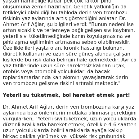
yaştan hamileliğe kadar pek çok faktör pıhtı
oluşumuna zemin hazırlıyor. Genetik yatkınlığın da
tetikleyici olabildiği bu tabloda derin ven trombozu
riskinin yaz aylarında artış gösterdiğini anlatan Dr.
Ahmet Arif Ağlar, şu bilgileri verdi: "Bunun nedeni ise
artan sıcaklık ve terlemeye bağlı gelişen sıvı kaybının,
yeterli sıvı tüketilmediğinde kanın koyulaşmasına ve
pıhtılaşma eğiliminin artmasına sebep olabilmesidir.
Özellikle ileri yaşta olan, kronik hastalığı bulunan,
diüretik kullanan ve uzun süre güneş altında çalışan
kişilerde bu risk daha belirgin hale gelmektedir. Ayrıca
yaz tatillerinde uzun süre hareketsiz kalınan uçak,
otobüs veya otomobil yolculukları da bacak
toplardamarlarında kan akımını yavaşlatarak derin
ven trombozu gelişme riskini artırabilmektedir."
Yeterli su tüketmek, bol hareket etmek şart!
Dr. Ahmet Arif Ağlar, derin ven trombozuna karşı yaz
aylarında bazı önlemlerin mutlaka alınması gerektiğini
vurgularken, "Yeterli sıvı tüketmek, uzun yolculuklarda
düzenli aralıklarla hareket etmek, özellikle 4-6 saatten
uzun yolculuklarda belirli aralıklarla ayağa kalkıp
birkaç dakika yürümek ve yüksek risk grubundaki