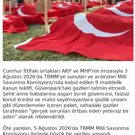
Cumhur İttifakı ortakları AKP ve MHP'nin imzasıyla 3
Ağustos 2026'da TBMM'ye sunulan ve ardından Milli
Savunma Komisyonu'nda kabul edilen 9 maddelik
kanun teklifi, Güvenpark'taki gazileri tatmin etmedi.
Şehit anne-babalarına asgari ücret güvencesi, faizsiz
konut kredisi ve malul sayılmayanlara gazilik unvanı
gibi düzenlemeler içeren paket, sahadaki gaziler
tarafından "gerçek sorunları örtbas eden yetersiz bir
adım" olarak nitelendirildi.
Öte yandan, 5 Ağustos 2026'da TBMM Milli Savunma
Komisyonu önünde büyük bir gerilim yaşandı.