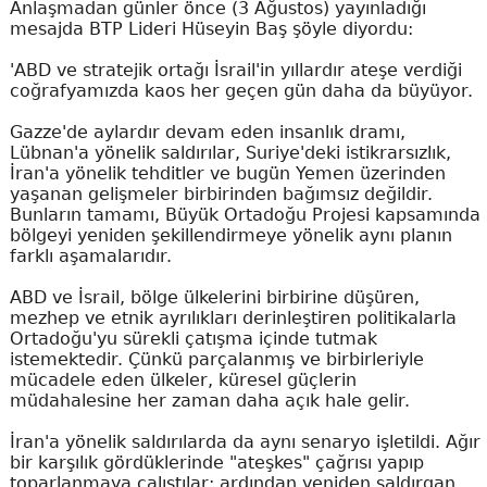
Anlaşmadan günler önce (3 Ağustos) yayınladığı
mesajda BTP Lideri Hüseyin Baş şöyle diyordu:
'ABD ve stratejik ortağı İsrail'in yıllardır ateşe verdiği
coğrafyamızda kaos her geçen gün daha da büyüyor.
Gazze'de aylardır devam eden insanlık dramı,
Lübnan'a yönelik saldırılar, Suriye'deki istikrarsızlık,
İran'a yönelik tehditler ve bugün Yemen üzerinden
yaşanan gelişmeler birbirinden bağımsız değildir.
Bunların tamamı, Büyük Ortadoğu Projesi kapsamında
bölgeyi yeniden şekillendirmeye yönelik aynı planın
farklı aşamalarıdır.
ABD ve İsrail, bölge ülkelerini birbirine düşüren,
mezhep ve etnik ayrılıkları derinleştiren politikalarla
Ortadoğu'yu sürekli çatışma içinde tutmak
istemektedir. Çünkü parçalanmış ve birbirleriyle
mücadele eden ülkeler, küresel güçlerin
müdahalesine her zaman daha açık hale gelir.
İran'a yönelik saldırılarda da aynı senaryo işletildi. Ağır
bir karşılık gördüklerinde "ateşkes" çağrısı yapıp
toparlanmaya çalıştılar; ardından yeniden saldırgan