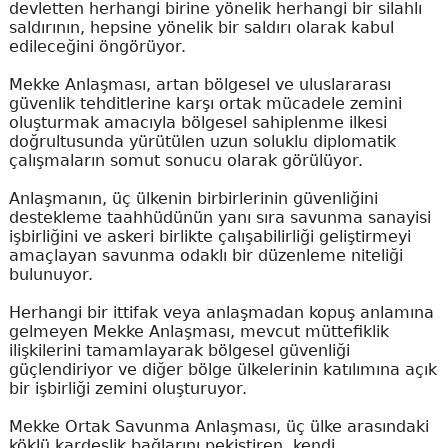
devletten herhangi birine yönelik herhangi bir silahlı
saldırının, hepsine yönelik bir saldırı olarak kabul
edileceğini öngörüyor.
Mekke Anlaşması, artan bölgesel ve uluslararası
güvenlik tehditlerine karşı ortak mücadele zemini
oluşturmak amacıyla bölgesel sahiplenme ilkesi
doğrultusunda yürütülen uzun soluklu diplomatik
çalışmaların somut sonucu olarak görülüyor.
Anlaşmanın, üç ülkenin birbirlerinin güvenliğini
destekleme taahhüdünün yanı sıra savunma sanayisi
işbirliğini ve askeri birlikte çalışabilirliği geliştirmeyi
amaçlayan savunma odaklı bir düzenleme niteliği
bulunuyor.
Herhangi bir ittifak veya anlaşmadan kopuş anlamına
gelmeyen Mekke Anlaşması, mevcut müttefiklik
ilişkilerini tamamlayarak bölgesel güvenliği
güçlendiriyor ve diğer bölge ülkelerinin katılımına açık
bir işbirliği zemini oluşturuyor.
Mekke Ortak Savunma Anlaşması, üç ülke arasındaki
köklü kardeşlik bağlarını pekiştiren, kendi