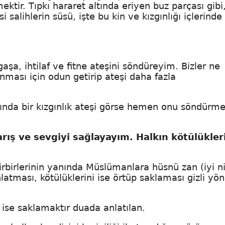
ektir. Tıpkı hararet altında eriyen buz parçası gibi
i salihlerin süsü, işte bu kin ve kızgınlığı içlerinde
aşa, ihtilaf ve fitne ateşini söndüreyim. Bizler ne
nması için odun getirip ateşi daha fazla
asında bir kızgınlık ateşi görse hemen onu söndürm
ış ve sevgiyi sağlayayım. Halkın kötülükleri
rbirlerinin yanında Müslümanlara hüsnü zan (iyi n
latması, kötülüklerini ise örtüp saklaması gizli yön
.
ni ise saklamaktır duada anlatılan.