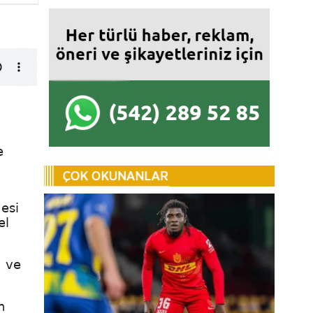
e
mesi
el
m ve
n