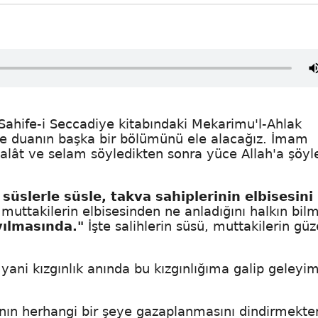
Sahife-i Seccadiye kitabındaki Mekarimu'l-Ahlak
de duanın başka bir bölümünü ele alacağız. İmam
lât ve selam söyledikten sonra yüce Allah'a şöyl
 süslerle süsle, takva sahiplerinin elbisesini
 muttakilerin elbisesinden ne anladığını halkın bil
yılmasında."
İşte salihlerin süsü, muttakilerin güz
yani kızgınlık anında bu kızgınlığıma galip geleyi
sanın herhangi bir şeye gazaplanmasını dindirmekte