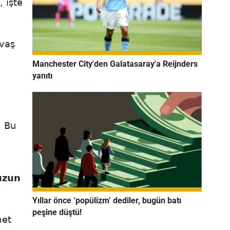
, işte
avaş
Manchester City'den Galatasaray'a Reijnders
yanıtı
)
. Bu
uzun
Yıllar önce ‘popülizm’ dediler, bugün batı
peşine düştü!
met