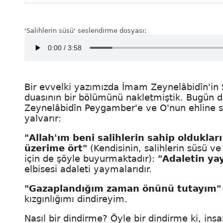
'Salihlerin süsü' seslendirme dosyası:
Bir evvelki yazımızda İmam Zeynelâbidîn'in 
duasının bir bölümünü nakletmiştik. Bugün 
Zeynelâbidîn Peygamber'e ve O'nun ehline sa
yalvarır:
"Allah'ım beni salihlerin sahip oldukları
üzerime ört"
(Kendisinin, salihlerin süsü ve
için de şöyle buyurmaktadır):
"Adaletin ya
elbisesi adaleti yaymalarıdır.
"Gazaplandığım zaman önünü tutayım"
kızgınlığımı dindireyim.
Nasıl bir dindirme? Öyle bir dindirme ki, in