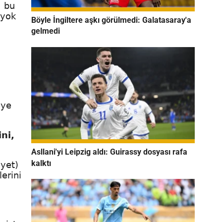
, bu
 yok
Böyle İngiltere aşkı görülmedi: Galatasaray'a
gelmedi
eye
ni,
Asllani'yi Leipzig aldı: Guirassy dosyası rafa
kalktı
iyet)
lerini