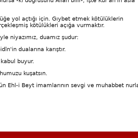
ursa -ki doğrusunu Allah bilir-, işte Kur'an'ın asla
ğe yol açtığı için. Gıybet etmek kötülüklerin
rçekleşmiş kötülükleri açığa vurmaktır.
yle niyazımız, duamız şudur:
în'in dualarına karıştır.
 kabul buyur.
uhumuzu kuşatsın.
ün Ehl-i Beyt imamlarının sevgi ve muhabbet nurla