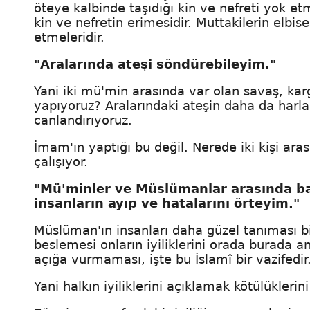
öteye kalbinde taşıdığı kin ve nefreti yok etm
kin ve nefretin erimesidir. Muttakilerin elbises
etmeleridir.
"Aralarında ateşi söndürebileyim."
Yani iki mü'min arasında var olan savaş, karg
yapıyoruz? Aralarındaki ateşin daha da harla
canlandırıyoruz.
İmam'ın yaptığı bu değil. Nerede iki kişi ar
çalışıyor.
"Mü'minler ve Müslümanlar arasında bar
insanların ayıp ve hatalarını örteyim."
Müslüman'ın insanları daha güzel tanıması bi
beslemesi onların iyiliklerini orada burada an
açığa vurmaması, işte bu İslamî bir vazifedir
Yani halkın iyiliklerini açıklamak kötülükleri