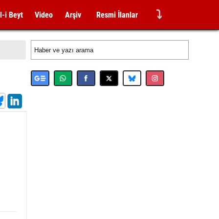
⤵
l-i Beyt
Video
Arşiv
Resmi İlanlar