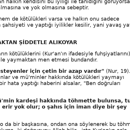
n halkın kendisini bu iyiliği ile tanıdığını görüyorsa
almasına ve yok olmasına sebeptir.
i hem de kötülükleri varsa ve halkın onu sadece
n şahsiyeti ve yaptığı iyilikler kesilir, yani yavaş y
KTAN ŞİDDETLE ALIKOYAR
rın kötülüklerini (Kur'an'ın ifadesiyle fuhşiyatlarını
i bile yaymaktan men etmesi bundandır.
steyenler için çetin bir azap vardır"
(Nur, 19)
anlar ve mü'minler hakkında kötülükleri yaymayı
bir hata yaptığı haberini alsalar, "Ben doğruları
mü'min kardeşi hakkında töhmette bulunsa, t
rir yok olur; o şahıs için iman diye bir şey
 o da bir başkasına, ondan ona söylenerek bu töh