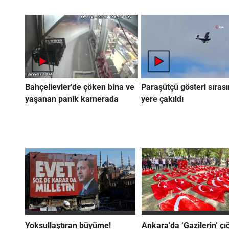
Bahçelievler’de çöken bina ve
Paraşütçü gösteri sıras
yaşanan panik kamerada
yere çakıldı
Yoksullaştıran büyüme!
Ankara'da ‘Gazilerin’ çığ