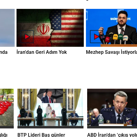
ında
İran'dan Geri Adım Yok
Mezhep Savaşı İstiyorl
lığı
BTP Lideri Baş günler
ABD İran’dan ‘çıkış yol