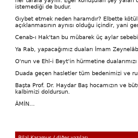
her tarafa yayılır. Eğer konuşulan şey yalan ol
istemediği de budur.
Gıybet etmek neden haramdır? Elbette kötülü
açıklanmasının aynısı olduğu içindir, yani ge
Cenab-ı Hak'tan bu mübarek üç aylar sebebi
Ya Rab, yapacağımız duaları İmam Zeynelâbid
O'nun ve Ehl-i Beyt'in hürmetine dualarımızı
Duada geçen hasletler tüm bedenimizi ve r
Başta Prof. Dr. Haydar Baş hocamızın ve büt
kalbimizi doldursun.
ÂMİN...
Bilal Karamus / diğer yazıları