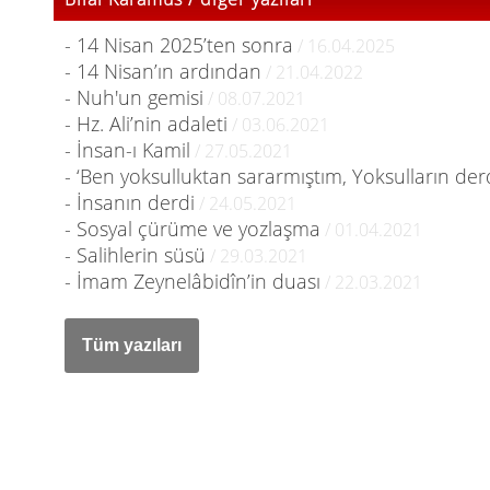
- 14 Nisan 2025’ten sonra
/ 16.04.2025
- 14 Nisan’ın ardından
/ 21.04.2022
- Nuh'un gemisi
/ 08.07.2021
- Hz. Ali’nin adaleti
/ 03.06.2021
- İnsan-ı Kamil
/ 27.05.2021
- ‘Ben yoksulluktan sararmıştım, Yoksulların der
- İnsanın derdi
/ 24.05.2021
- Sosyal çürüme ve yozlaşma
/ 01.04.2021
- Salihlerin süsü
/ 29.03.2021
- İmam Zeynelâbidîn’in duası
/ 22.03.2021