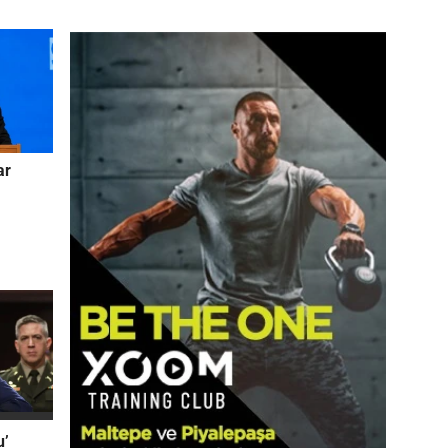
ar
u’