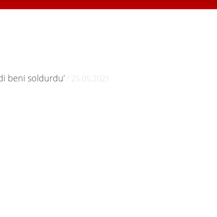
di beni soldurdu’
/ 25.05.2021