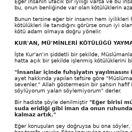
Eğer insanın ufacık bir iyiliği varsa ve bu insa
bu, onun benliğinde var olan kötülüklerin az
Bunun tersine eğer bir insanın hem iyilikler
kötülükleri ile tanıdığını görürse onun iyi ola
kötü adam olmaya doğru yönelir.
KUR'AN, MÜ'MİNLERİ KÖTÜLÜĞÜ YAYMA
İşte Kur'an'ın şiddetli bir şekilde, Müslümanla
hatta açık bir şekilde işlenmiş kötülüklerin
"İnsanlar içinde fuhşiyatın yayılmasını i
ayet hakkında yapılan tefsire göre "Müslüm
sevenler." Allah göstermesin bir şahsın hafif 
söylüyorum yalan söylemiyorum" derler.
Bir hadiste şöyle denilmiştir
"Eğer birisi 
suda eridiği gibi iman da onun ruhunda e
kalmaz artık."
Eğer konuşulan şey doğruysa bu ona söyler,