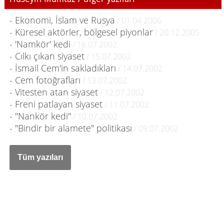
- Ekonomi, İslam ve Rusya
/ 01.04.2006
- Küresel aktörler, bölgesel piyonlar
/ 20.12.2005
- 'Namkör' kedi
/ 16.07.2002
- Cılkı çıkan siyaset
/ 15.07.2002
- İsmail Cem'in sakladıkları
/ 14.07.2002
- Cem fotoğrafları
/ 13.07.2002
- Vitesten atan siyaset
/ 12.07.2002
- Freni patlayan siyaset
/ 11.07.2002
- "Nankör kedi"
/ 10.07.2002
- "Bindir bir alamete" politikası
/ 09.07.2002