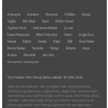
Anasayfa
Gündem
Ekonomi
Politika
Dünya
Sağlık
Ehl-i Beyt
Spor
Kültür/Sanat
Toplum/Yerel
Aile/Anne/Bebek
Çocuk
İslam/Ramazan
Bilim/Teknoloji
Galeri
Doğa/Gezi
Hukuk
Eğitim
Emlak
Diğer
İBB
Özel Haber
Resmi İlanlar
Yazarlar
Künye
İletişim
Arşiv
Arama
Abonelik
XML/RSS
Site haritası: sitemap.xml
Tüm hakları Yeni Mesaj adına saklıdır: ©1996-2026
Yazılı izin alınmaksızın site içeriğinin fiziki veya elektronik
ortamda kopyalanması, çoğaltılması, dağıtılması veya yeniden
yayınlanması aksi belirtilmediği sürece yasal yükümlülük altına
sokabilir. Daha fazla bilgi almak için telefon veya eposta ile
irtibata geçilebilir. Yeni Mesaj Gazetesi'nde yer alan köşe