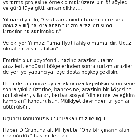
yaratma projesine örnek olmak üzere bir lâf söyledi
ve gürültüye gitti, aman dikkat...
Yılmaz diyor ki, "Özal zamanında turizmcilere kırk
dokuz yıllığına kiralanan turizm arazileri şimdi
kiracılarına satılmalıdır."
Ve ekliyor Yılmaz; "ama fiyat fahiş olmamalıdır. Ucuz
olmalıdır ki satılabilsin".
Emriniz olur beyefendi, hazine arazileri, tarım
arazileri, endüstri bölgelerinden sonra turizm arazileri
de yerliye-yabancıya, eşe dosta peşkeş çekilsin.
Hem de önerinize uyularak ucuza kapatılsın ki on sene
sonra yıkılıp üzerine, bahçesine, arazinin bir köşesine
tatil siteleri, villalar, berbat sosyal "dinlenme ve eğitim
kampları" kondurulsun. Mülkiyet devrinden trilyonlar
götürülsün.
Üçüncü konumuz Kültür Bakanımız ile ilgili...
Haber D Grubuna ait Milliyet'te "Ona bir çınarın altını
çok gördük" başlığı ile çıktı.