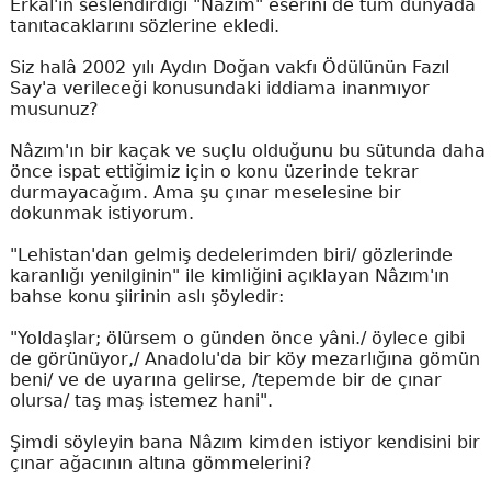
Erkal'ın seslendirdiği "Nâzım" eserini de tüm dünyada
tanıtacaklarını sözlerine ekledi.
Siz halâ 2002 yılı Aydın Doğan vakfı Ödülünün Fazıl
Say'a verileceği konusundaki iddiama inanmıyor
musunuz?
Nâzım'ın bir kaçak ve suçlu olduğunu bu sütunda daha
önce ispat ettiğimiz için o konu üzerinde tekrar
durmayacağım. Ama şu çınar meselesine bir
dokunmak istiyorum.
"Lehistan'dan gelmiş dedelerimden biri/ gözlerinde
karanlığı yenilginin" ile kimliğini açıklayan Nâzım'ın
bahse konu şiirinin aslı şöyledir:
"Yoldaşlar; ölürsem o günden önce yâni./ öylece gibi
de görünüyor,/ Anadolu'da bir köy mezarlığına gömün
beni/ ve de uyarına gelirse, /tepemde bir de çınar
olursa/ taş maş istemez hani".
Şimdi söyleyin bana Nâzım kimden istiyor kendisini bir
çınar ağacının altına gömmelerini?