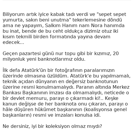
Biliyorum artık iyice kabak tadı verdi ve "sepet sepet
yumurta, sakın beni unutma" tekerlemesine döndü
ama ne yapayım, Salkım Hanım nam Nora hanımda
bu inat, bende de bu ceht oldukça dizimiz otuz iki
kısım tekmili birden formatında yayına devam
edecek...
Geçen pazartesi günü nur topu gibi bir kızımız, 20
milyonluk yeni banknotlarımız oldu.
İlk defa Atatürk'ün bir fotoğrafının paralarımızın
üzerinde olmasına üzüldüm. Atatürk'e bu yapılmamalı,
teknik açıdan dünyanın en değersiz banknotunun
üzerine resmi konulmamalıydı. Paranın altında Merkez
Bankası Başkanının imzası da olmamalıydı, neticede o
bir devlet memuru, parayı o çıkarmadı ki!.. Keşke
kanun değişse de her banknota onu çıkaran, parayı o
hâle düşüren hükümet başkanının (koalisyonsa genel
başkanların) resmi ve imzaları konulsa idi.
Ne dersiniz, iyi bir koleksiyon olmaz mıydı?