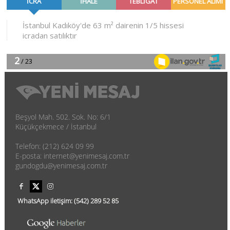
Beşyol Mah. 502. Sok. No: 6/1
Küçükçekmece / İstanbul
Telefon: (212) 624 09 99
E-posta: internet@yenimesaj.com.tr
gundogdu@yenimesaj.com.tr
WhatsApp iletişim:
(542)
289 52 85