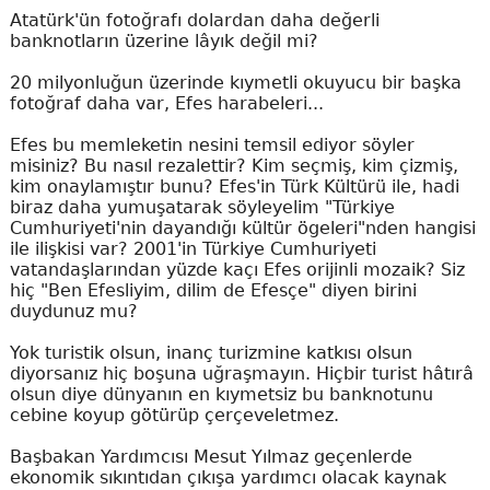
Atatürk'ün fotoğrafı dolardan daha değerli
banknotların üzerine lâyık değil mi?
20 milyonluğun üzerinde kıymetli okuyucu bir başka
fotoğraf daha var, Efes harabeleri...
Efes bu memleketin nesini temsil ediyor söyler
misiniz? Bu nasıl rezalettir? Kim seçmiş, kim çizmiş,
kim onaylamıştır bunu? Efes'in Türk Kültürü ile, hadi
biraz daha yumuşatarak söyleyelim "Türkiye
Cumhuriyeti'nin dayandığı kültür ögeleri"nden hangisi
ile ilişkisi var? 2001'in Türkiye Cumhuriyeti
vatandaşlarından yüzde kaçı Efes orijinli mozaik? Siz
hiç "Ben Efesliyim, dilim de Efesçe" diyen birini
duydunuz mu?
Yok turistik olsun, inanç turizmine katkısı olsun
diyorsanız hiç boşuna uğraşmayın. Hiçbir turist hâtırâ
olsun diye dünyanın en kıymetsiz bu banknotunu
cebine koyup götürüp çerçeveletmez.
Başbakan Yardımcısı Mesut Yılmaz geçenlerde
ekonomik sıkıntıdan çıkışa yardımcı olacak kaynak